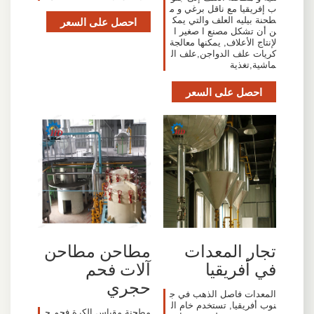
ب إفريقيا مع ناقل برغي و م
طحنة بيليه العلف والتي يمك
احصل على السعر
ن أن تشكل مصنع ا صغير ا
لإنتاج الأعلاف, يمكنها معالجة
كريات علف الدواجن,علف ال
ماشية,تغذية
احصل على السعر
تجار المعدات
مطاحن مطاحن
في أفريقيا
آلات فحم
حجري
المعدات فاصل الذهب في ج
نوب أفريقيا, تستخدم خام ال
مطحنة مقياس الكرة فحم ح