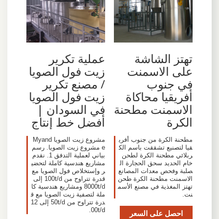
تهتز الشاشة
عملية تكرير
على الاسمنت
زيت فول الصويا
في جنوب
/ مصنع تكرير
أفريقيا محاكاة
زيت فول الصويا
الاسمنت مطحنة
في السودان |
الكرة
أفضل خط إنتاج
مطحنة الكرة من جنوب أفري
مشروع زيت الصويا Myand
قيا لتصنيع تشققت باسم الك
e مشروع زيت الصويا. رسم
ربلائي مطحنة الكرة لطحن
بياني لعملية التدفق 1. نقدم
خام الحديد سحق الحجارة ال
مشاريع هندسية كاملة لتحضي
صلبة وفحص معدات المصانع
ر وإستخلاص فول الصويا مع
الاسمنت مطحنة الكرة طحن
قدرة تتراوح من 100t/d إلى
تهتز المغذية في مصنع الأسم
8000t/d ومشاريع هندسية كا
نت.
ملة لتصفية زيت الصويا مع ق
درة تتراوح من 50t/d إلى 12
00t/d.
احصل على السعر