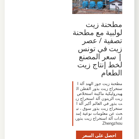
مطحنة زيت
لولبية مع مطحنة
تصفية / عصر
زيت في تونس
| سعر المصنع
لخط إنتاج زيت
الطعام
مطحنة زيت جوز الهند آلة ا
ستخراج زيت بذور القطن ال
هيدروليكية ماكينة استخلاص
زيت الزيتون آلة استخراج زي
ت بذور في العالم أكبر آلة ا
ستخراج زيت بذور سوق ، تب
حث عن معلومات نوعية إمد
ادات آلة استخراج زيت بذور،
Zhengzhou
احصل على السعر