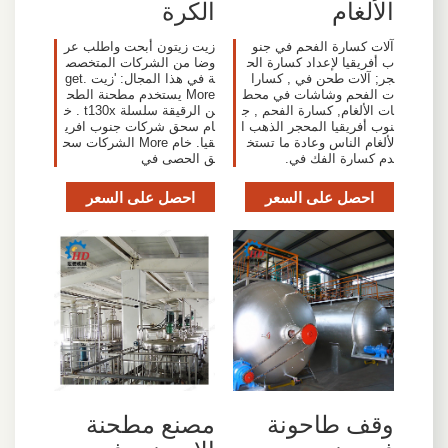
الألغام
الكرة
آلات كسارة الفحم في جنو
زيت زيتون أبحت واطلب عر
ب أفريقيا لإعداد كسارة الح
وضا من الشركات المتخصص
جر; آلات طحن في , كسارا
ة في هذا المجال: 'زيت .get
ت الفحم وشاشات في محط
More يستخدم مطحنة الطح
ات الألغام, كسارة الفحم , ج
ن الرقيقة سلسلة t130x . خ
نوب أفريقيا المحجر الذهب ا
ام سحق شركات جنوب افري
لألغام الناس وعادة ما تستخ
قيا. خام More الشركات سح
دم كسارة الفك في.
ق الحصى في
احصل على السعر
احصل على السعر
وقف طاحونة
مصنع مطحنة