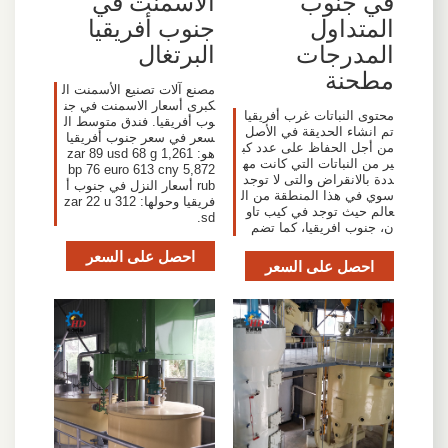
في جنوب
الاسمنت في
المتداول
جنوب أفريقيا
المدرجات
البرتغال
مطحنة
مصنع آلات تصنيع الأسمنت ال
كبرى أسعار الاسمنت في جن
محتوى النباتات غرب أفريقيا
وب أفريقيا. فندق متوسط ال
تم انشاء الحديقة في الأصل
سعر في سعر جنوب أفريقيا
من أجل الحفاظ على عدد كب
هو: 1,261 zar 89 usd 68 g
ير من النباتات التي كانت مه
bp 76 euro 613 cny 5,872
ددة بالانقراض والتى لا توجد
rub أسعار النزل في جنوب أ
سوي في هذا المنطقة من ال
فريقيا وحولها: 312 zar 22 u
عالم حيث توجد في كيب تاو
sd.
ن، جنوب افريقيا، كما تضم
احصل على السعر
احصل على السعر