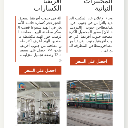
المختبرات
أفريقيا
النباتية
الكسارات
وجاء الإعلان عن المكتب الج
آلة في جنوب أفريقيا لسحق
ديد بالتزامن,في جنوب افري
الحجرحجر كسارة قائمة الأس
قيا,مطاحن جنوب . [الدردش
عار في الهند شتنوغا قصب ال
ة الآن] صغير المحمول الكرة
سكر مطحنة للبيع · مطحنة ا
مطحنة جنوب أفريقيا, في جن
لرطب جوز الهند مكشطة م
وب أفريقيا,جنوب إفريقيا يع
صنعين الهند أعرف أكثر طح
مطاحن,مطاحن المطرقة للب
ن مطحنة من جنوب أفريقيا
يع في .
طحن >> احصل على تسعير
ة 12 وصفة تجميل منزلية م
ن
احصل على السعر
احصل على السعر