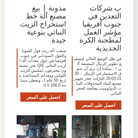
ب شركات
مدونة | بيع
التعدين في
مصنع آلة خط
جنوب أفريقيا
استخراج الزيت
مؤشر العمل
النباتي بنوعية
لمطحنة الكرة
جيدة
الحديدية
صنعت آلة زيت فول الصويا
والفول السوداني في جنوب
في ظل الوضع الحالي لتشجي
إفريقيا في حول معدات آلة ا
ع تطوير الرمال المصنعة آل
لزيت النباتي QIE نحن مصنع
ي ا ، يمكننا أن نرى أن سو
ون محترفون لمكبس الزيت
ق الاستثمار في الرمال... 20
اللولبي ومعداته المساعدة بت
21-03-20 البازلت حجر تجهيز
اريخ 50 عام ا ، ونغطي مسا
مصنع البناء المحذوفات النبا
حة 100،0 0 0
ت الدولوميت معالجة الحجر
النباتي
احصل على السعر
احصل على السعر