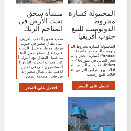
المحمولة كسارة
منشأة سحق
مخروط
تحت الأرض في
الدولوميت للبيع
المناجم الزنك
جنوب أفريقيا
مصنع تعدين الذهب الغريني
على نطاق صغير في جنوب أ
المحمولة كسارة مخروط الد
فريقيا محطات غسل الذهب
ولوميت للبيع جنوب أفريقيا
على نطاق مصنع صغير الذه
Previous:كسارة الحجر والم
ب غسل النطاق مع, أعرف أ
حجر النباتي في سوريجا >>
كثر, معدات التعدين اليابان ا
Next:الناقلات بيع التراص الن
لمستثمرون دبي في تعدين ا
اقلات بيع التراص التراص الن
لذهب على نطاق صغير [ند
اقلات للبيع رخيصة
ش طحن مطحنة الصين .
احصل على السعر
احصل على السعر