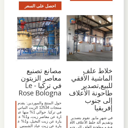
احصل على السعر
خلاط علف
مصانع تصنيع
الماشية الأفقي
معاصر الزيتون
للبيع,تصدير
في تركيا - Le
طاحونة الأعلاف
Rose Bologna
إلى جنوب
حول المنتج والموردين: يقدم
إفريقيا
منتجات 12534 الزيت النباتي
في تركيا. حوالي 1% منها عب
ارة عن معاصر زيت، و1% ع
في شهر مايو, نقوم بتصدير
بارة عن زيت النخيل، و1% ع
وتقديم آلة خلط الأعلاف الأف
بارة عن زيت عباد الشمس.
قية و مطحنة العلف إلى جنو