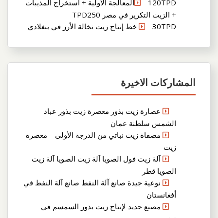
120TPDالمعالجة الأولية + استخراج المذيبات
+ الزيت التكرير في مصر TPD250
30TPD خط إنتاج زيت نخالة الأرز في بنغلادي
المشاركات الاخيرة
عصارة زيت بذور معصرة زيت بذور عباد
الشمس سلطنة عمان
مصفاة زيت نباتي من الدرجة الأولى – معصرة
زيت
آلة زيت فول الصويا آلة زيت الصويا آلة زيت
الصويا قطر
نوعية جيدة صانع آلة النفط صانع آلة النفط في
أفغانستان
مصنع جديد لإنتاج زيت بذور السمسم في