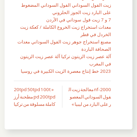
زيت الفول السوداني الفول السوداني المضغوط
على البارد زيت الجوز الحلزوني
7 و 7 زيت فول سوداني في الأردن
معدات استخراج زيت الخروع الكاملة / كعكة زيت
الخردل في قطر
مصنع استخراج جوهر زيت الفول السوداني معدات
الصحافة الباردة
آلة عصر زيت الزيتون تركيا آلة عصر زيت الزيتون
في المغرب
2023 خط إنتاج معصرة الزيت الكبيرة في روسيا
nf-2000 معالجة زيت ال
« 20tpd 50tpd 100t
تصفّح
فول السوداني المعصو
pd 200tpd مطحنة أرز
المقالات
ر على البارد من ليبيا »
كاملة مسلوقة من تركيا