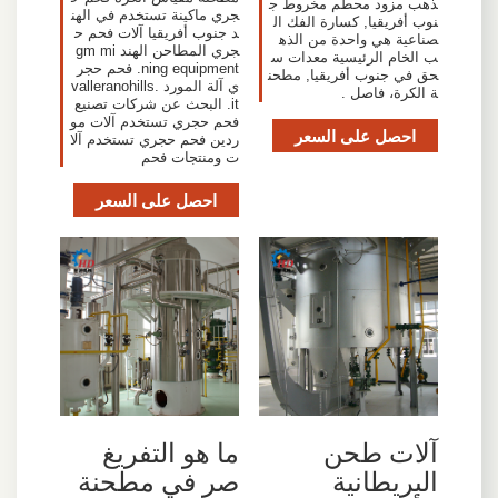
ذهب مزود محطم مخروط ج
جري ماكينة تستخدم في الهن
نوب أفريقيا, كسارة الفك ال
د جنوب أفريقيا آلات فحم ح
صناعية هي واحدة من الذه
جري المطاحن الهند gm mi
ب الخام الرئيسية معدات س
ning equipment. فحم حجر
حق في جنوب أفريقيا, مطحن
ي آلة المورد valleranohills.
ة الكرة، فاصل .
it. البحث عن شركات تصنيع
فحم حجري تستخدم آلات مو
احصل على السعر
ردين فحم حجري تستخدم آلا
ت ومنتجات فحم
احصل على السعر
آلات طحن
ما هو التفريغ
البريطانية
صر في مطحنة