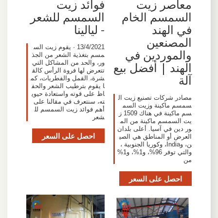
معاصر زيت
فوائد زيت
السمسم الخام
السمسم للشعر
في الهند
- ليالينا
المصنعين
13/4/2021 · يقوم زيت الس
والموردين في
مسم بتغذية الشعر من الجذ
ور، والحد من المشاكل التي
الهند | أفضل بيع
تتعرض لها فروة الرأس كالق
آلة
شرة، القمل والفطريات، كم
ا يقوم بترطيب الشعر والحف
اظ على قوته واستعادة حيوي
مصادر شركات تصنيع زيت ال
ته، سنتعرف في مقالنا على
سمسم ماكينة وزيت السم
أهم فوائد زيت السمسم لل
سم ماكينة في هناك 1509 ز
شعر
يت السمسم ماكينة من الم
ور دين في آسيا. أعلى بلدان
احصل على السعر
العرض أو المناطق هي الصي
ن، وIndia، وكوريا الجنوبية ،
والتي توفر 96%، و1%، و1%
من
احصل على السعر