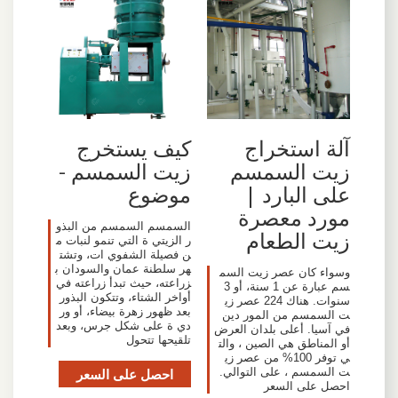
آلة استخراج
كيف يستخرج
زيت السمسم
زيت السمسم -
على البارد |
موضوع
مورد معصرة
السمسم السمسم من البذو
زيت الطعام
ر الزيتي ة التي تنمو لنبات م
ن فصيلة الشفوي ات، وتشت
هر سلطنة عمان والسودان ب
وسواء كان عصر زيت السم
زراعته، حيث تبدأ زراعته في
سم عبارة عن 1 سنة، أو 3
أواخر الشتاء، وتتكون البذور
سنوات. هناك 224 عصر زي
بعد ظهور زهرة بيضاء، أو ور
ت السمسم من المور دين
دي ة على شكل جرس، وبعد
في آسيا. أعلى بلدان العرض
تلقيحها تتحول
أو المناطق هي الصين ، والت
ي توفر 100% من عصر زي
ت السمسم ، على التوالي.
احصل على السعر
احصل على السعر