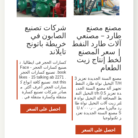
مصنع مصنع
شركات تصنيع
طارد – مصنعي
الصابون في
آلات طارد النفط
خريطة باتونج
| سعر المصنع
تايلاند
لخط إنتاج زيت
كسارات الحجر فى ايطاليا. ت
الطعام
صنيع كسارات الحجر - Face
book. تصنيع كسارات الحجر
. 2271 likes · 15 talking ab
مصنع السنة الجديدة تعزيز 3
out this. تصنيع كافة انواع ك
T/H النخيل نواة طارد النفط
سارات الحجر أعرف أكثر. م
تجهيز آلة مصنع السنة الجدي
صادر شركات تصنيع كسارة
دة تعزيز 0.5 t/h النخيل النف
متنقلة وكسارة متنقلة في .
ط الصحافة آلة النخيل نواة ف
لتر زيت آلات النخيل نواة طا
رد ماليزيا سعر ٨٬٠٠٠٫٠٠ U
احصل على السعر
S مصنع السنة الجديدة تعزي
ز تكنولوجيا
احصل على السعر