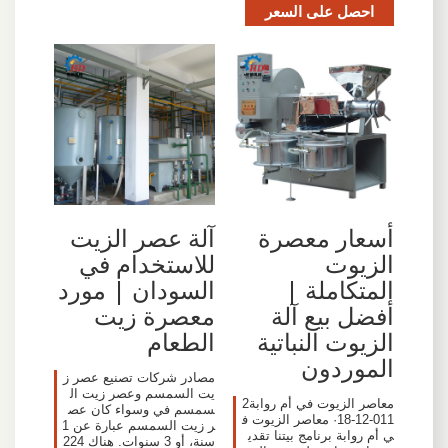
احصل على السعر
آلة عصر الزيت
أسعار معصرة
للاستخدام في
الزيوت
السودان | مورد
المتكاملة |
معصرة زيت
أفضل بيع آلة
الطعام
الزيوت النباتية
الموردون
مصادر شركات تصنيع عصر ز
يت السمسم وعصر زيت ال
معاصر الزيوت في أم روابة2
سمسم في وسواء كان عص
011-12-18· معاصر الزيوت ف
ر زيت السمسم عبارة عن 1
ي أم روابة برنامج بيتنا تقدي
سنة، أو 3 سنوات. هناك 224