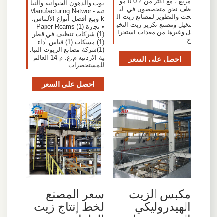
مربع ، مع أكثر من 2 0 0 مو
يوت والدهون الحيوانية والنبا
ظف.نحن متخصصون في الب
تية - Manufacturing Networ
حث والتطوير لمصانع زيت ال
k وبيع أفضل أنواع الألماس.
نخيل ومصنع تكرير زيت النخي
• تجارة (1) Paper Reams
ل وغيرها من معدات استخرا
(1) شركات تنظيف في قطر
ج
(1) مسكات (1) قياس أداء
(1)شركة مصانع الزيوت النبات
احصل على السعر
ية الاردنيه م.ع. م 14 العالم
للمستحضرات
احصل على السعر
مكبس الزيت
سعر المصنع
الهيدروليكي
لخط إنتاج زيت