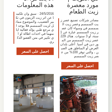
مورد معصرة
هذه المعلومات
زيت الطعام
24/5/2016 · سبق وان تلكمن
ا عن اثر زيت الزيتون في تك
مصادر شركات تصنيع عصر ز
بير القضيب، والموضوع مماث
يت السمسم وعصر زيت ال
ل لزيت السمسم.فلا يوجد ا
سمسم في وسواء كان عص
ي مرجع طبي يؤكد فعالية ايا
ر زيت السمسم عبارة عن 1
منهما في احداث اطالة او ا
سنة، أو 3 سنوات. هناك 229
ي تكبير في متن العضو الذك
عصر زيت السمسم من الم
ري.
ور دين في آسيا. أعلى بلدان
العرض أو المناطق هي الصي
احصل على السعر
ن ، والتي توفر 100% من ع
صر زيت السمسم
احصل على السعر