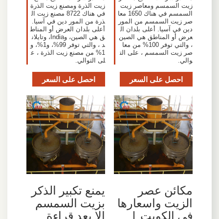
زيت السمسم ومعاصر زيت
زيت الذرة ومصنع زيت الذرة
السمسم في هناك 1650 معا
في هناك 8722 مصنع زيت ال
صر زيت السمسم من المور
ذرة من المور دين في آسيا.
دين في آسيا. أعلى بلدان ال
أعلى بلدان العرض أو المناط
عرض أو المناطق هي الصين
ق هي الصين، وIndia، وتايلان
، والتي توفر 100% من معا
د ، والتي توفر 99%، و1%، و
صر زيت السمسم ، على الت
1% من مصنع زيت الذرة ، ع
والي.
لى التوالي.
احصل على السعر
احصل على السعر
مكائن عصر
يمنع تكبير الذكر
الزيت واسعارها
بزيت السمسم
في الكويت |
الا بعد قراءة