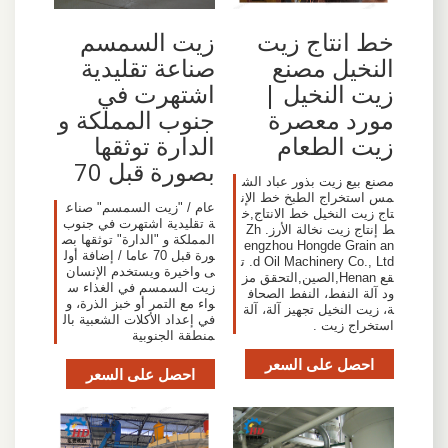
خط انتاج زيت
زيت السمسم
النخيل مصنع
صناعة تقليدية
زيت النخيل |
اشتهرت في
مورد معصرة
جنوب المملكة و
زيت الطعام
الدارة توثقها
بصورة قبل 70
مصنع بيع زيت بذور عباد الش
مس استخراج الطبخ خط الإن
عام / "زيت السمسم" صناع
تاج زيت النخيل خط الانتاج,خ
ة تقليدية اشتهرت في جنوب
ط إنتاج زيت نخالة الأرز. Zh
المملكة و "الدارة" توثقها بص
engzhou Hongde Grain an
ورة قبل 70 عاما / إضافة أول
d Oil Machinery Co., Ltd. ت
ى واخيرة ويستخدم الإنسان
قع Henan,الصين,التحقق مز
زيت السمسم في الغذاء س
ود آلة النفط، النفط الصحاف
واء مع التمر أو خبز الذرة، و
ة، زيت النخيل تجهيز آلة، آلة
في إعداد الأكلات الشعبية بال
استخراج زيت .
منطقة الجنوبية
احصل على السعر
احصل على السعر