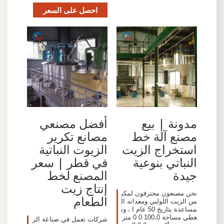
احصل على السعر
مدونة | بيع
أفضل مصنعي
مصنع آلة خط
مصانع تكرير
استخراج الزيت
الزيوت النباتية
النباتي بنوعية
في قطر | سعر
جيدة
المصنع لخط
إنتاج زيت
نحن مصنعون محترفون لمكب
الطعام
س الزيت اللولبي ومعداته ال
مساعدة بتاريخ 50 عام ا ، ون
غطي مساحة 100،0 0 0 متر
شركات تعمل في صناعة الز