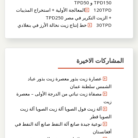
TPD150 و TPD50
120TPDالمعالجة الأولية + استخراج المذيبات
+ الزيت التكرير في مصر TPD250
30TPD خط إنتاج زيت نخالة الأرز في بنغلادي
المشاركات الاخيرة
عصارة زيت بذور معصرة زيت بذور عباد
الشمس سلطنة عمان
مصفاة زيت نباتي من الدرجة الأولى – معصرة
زيت
آلة زيت فول الصويا آلة زيت الصويا آلة زيت
الصويا قطر
نوعية جيدة صانع آلة النفط صانع آلة النفط في
أفغانستان