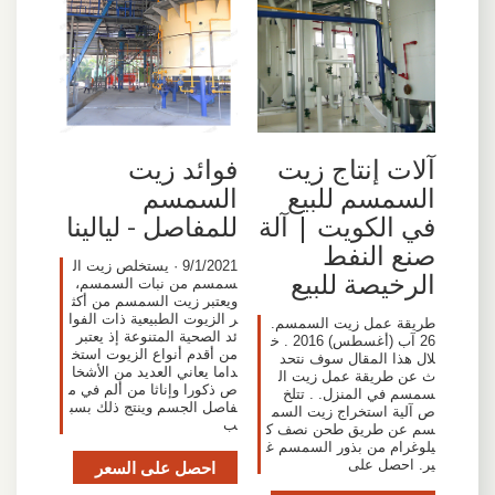
آلات إنتاج زيت
فوائد زيت
السمسم للبيع
السمسم
في الكويت | آلة
للمفاصل - ليالينا
صنع النفط
9/1/2021 · يستخلص زيت ال
الرخيصة للبيع
سمسم من نبات السمسم،
ويعتبر زيت السمسم من أكث
ر الزيوت الطبيعية ذات الفوا
طريقة عمل زيت السمسم.
ئد الصحية المتنوعة إذ يعتبر
26 آب (أغسطس) 2016 . خ
من أقدم أنواع الزيوت استخ
لال هذا المقال سوف نتحد
داما يعاني العديد من الأشخا
ث عن طريقة عمل زيت ال
ص ذكورا وإناثا من ألم في م
سمسم في المنزل. . تتلخ
فاصل الجسم وينتج ذلك بسب
ص آلية استخراج زيت السم
ب
سم عن طريق طحن نصف ك
يلوغرام من بذور السمسم غ
ير. احصل على
احصل على السعر