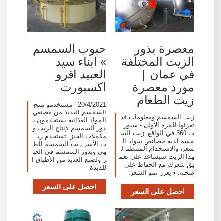
معصرة بذور
حبوب السمسم
الزيت المختلفة
» ابناء سيد
في عمان |
العبيد اقرو
مورد معصرة
اكسبورت
زيت الطعام
20/4/2021 · مستخدمو منتج
السمسم العديد من مصنعي
زيت السمسم ومعلومات قد
المواد الغذائية يستخدمون ب
تعرفها للمرة الأولى - سبور
ذور السمسم لإنتاج الزيت و
ت 360 في الواقع، زيت الس
مكملات الخبز. تستخدم ربا
مسم لديه خصائص سواد ال
ت الأسر زيت السمسم للط
شعر، والاستخدام المنتظم ل
هي وبذور السمسم في الخب
هذا الزيت سيساعد على تغم
ز ولصنع العديد من الأطباق ا
يق شعرك مع الحفاظ على
للذيذة
صحته. • يعزز نمو الشعر:
احصل على السعر
احصل على السعر