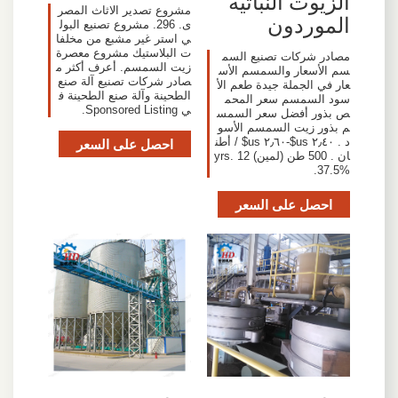
الزيوت النباتية
مشروع تصدير الاثاث المصر
الموردون
ى. 296. مشروع تصنيع البول
ي استر غير مشبع من مخلفا
ت البلاستيك مشروع معصرة
مصادر شركات تصنيع السم
زيت السمسم. أعرف أكثر م
سم الأسعار والسمسم الأس
صادر شركات تصنيع آلة صنع
عار في الجملة جيدة طعم الأ
الطحينة وآلة صنع الطحينة ف
سود السمسم سعر المحم
ي Sponsored Listing.
ص بذور أفضل سعر السمس
م بذور زيت السمسم الأسو
د . ٢٫٤٠ us$-٢٫٦٠ us$ / أطن
احصل على السعر
ان . 500 طن (لمين) 12 yrs.
37.5%.
احصل على السعر