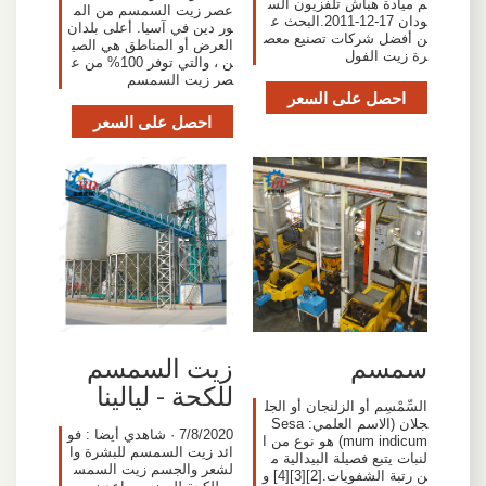
م ميادة هباش تلفزيون الس
عصر زيت السمسم من الم
ودان 17-12-2011.البحث ع
ور دين في آسيا. أعلى بلدان
ن أفضل شركات تصنيع معص
العرض أو المناطق هي الصي
رة زيت الفول
ن ، والتي توفر 100% من ع
صر زيت السمسم
احصل على السعر
احصل على السعر
سمسم
زيت السمسم
للكحة - ليالينا
السِّمْسِم أو الزلنجان أو الجل
جلان (الاسم العلمي: Sesa
7/8/2020 · شاهدي أيضا : فو
mum indicum) هو نوع من ا
ائد زيت السمسم للبشرة وا
لنبات يتبع فصيلة البيدالية م
لشعر والجسم زيت السمس
ن رتبة الشفويات.[2][3][4] و