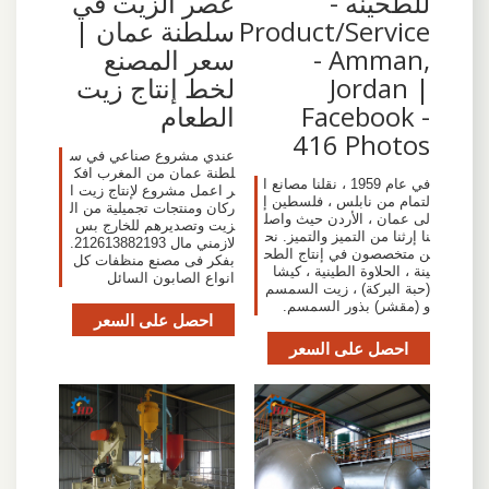
للطحينه -
عصر الزيت في
Product/Service
سلطنة عمان |
- Amman,
سعر المصنع
Jordan |
لخط إنتاج زيت
Facebook -
الطعام
416 Photos‬
عندي مشروع صناعي في س
لطنة عمان من المغرب افك
في عام 1959 ، نقلنا مصانع ا
ر اعمل مشروع لإنتاج زيت ا
لتمام من نابلس ، فلسطين إ
ركان ومنتجات تجميلية من ال
لى عمان ، الأردن حيث واصل
زيت وتصديرهم للخارج بس
نا إرثنا من التميز والتميز. نح
لازمني مال 212613882193.
ن متخصصون في إنتاج الطح
بفكر فى مصنع منظفات كل
ينة ، الحلاوة الطينية ، كيشا
انواع الصابون السائل
(حبة البركة) ، زيت السمسم
و (مقشر) بذور السمسم.
احصل على السعر
احصل على السعر