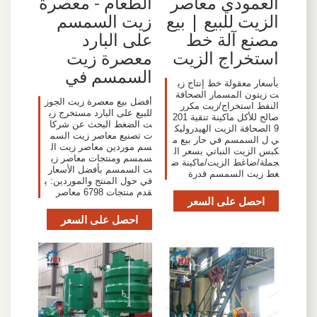
العمودي معاصر
الطعام - معصرة
الزيت للبيع | بيع
زيت السمسم
مصنع آلة خط
على البارد
استخراج الزيت
معصرة زيت
السمسم في
بأسعار معقولة خط إنتاج زي
ت زيتون المسمار الصحافة
أفضل بيع معصرة زيت الجوز
النفط استخراج/زيت مكرر
للبيع على البارد مستخرج زي
صالح للأكل ماكينة تنقية 201
ت الضغط البحث عن شركا
9 الصحافة الزيت الهيدروليك
ت تصنيع معاصر زيت السم
ي ل السمسم في حار بيع م
سم موردين معاصر زيت ال
كبس الزيت النباتي بسعر ال
سمسم ومنتجات معاصر زي
جملة/ضاغط الزيت/ماكينة ض
ت السمسم بأفضل الأسعار
غط زيت السمسم قدرة
في حول المنتج والموردين: ي
قدم منتجات 6798 معاصر
احصل على السعر
احصل على السعر