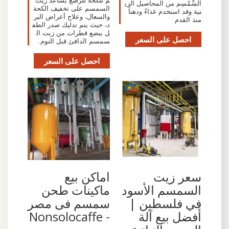
م للكحة للرضع يساعد زيت
السِّمْسِم من المحاصيل الزي
السمسم على تخفيف الكحة
تية وقد استخدم غذاءً ودهناً
والسعال، وعلاج أعراض البر
منذ القدم
د، حيث يتم تدليك صدر الطف
ل ببضع قطرات من زيت ال
احصل على السعر
سمسم الدافئ قبل النوم.
احصل على السعر
سعر زيت
اماكن بيع
السمسم الأسود
ماكينات طحن
في فلسطين |
سمسم فى مصر
أفضل بيع آلة
- Nonsolocaffe