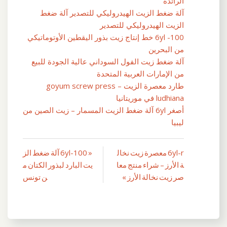
الرائدة
آلة ضغط الزيت الهيدروليكي للتصدير آلة ضغط
الزيت الهيدروليكي للتصدير
6yl -100 خط إنتاج زيت بذور اليقطين الأوتوماتيكي
من البحرين
آلة ضغط زيت الفول السوداني عالية الجودة للبيع
من الإمارات العربية المتحدة
طارد معصرة الزيت – goyum screw press
ludhiana في موريتانيا
أصغر 6yl آلة ضغط الزيت المسمار – زيت الصين من
ليبيا
6yl-r معصرة زيت نخال
« 6yl-100 آلة ضغط الز
تصفّح
ة الأرز – شراء منتج معا
يت البارد لبذور الكتان م
المقالات
صر زيت نخالة الأرز »
ن تونس