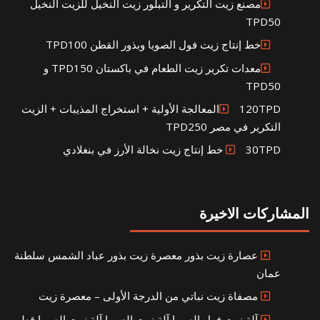
مصنع زيت التكرير و التبلور زيت النخيل للزيت النخيل
TPD50
خط إنتاج زيت فول الصويا وبذور القطن TPD100
معدات تكرير زيت الطعام في باكستان TPD150 و
TPD50
120TPDالمعالجة الأولية + استخراج المذيبات + الزيت
التكرير في مصر TPD250
30TPD خط إنتاج زيت نخالة الأرز في بنغلادي
المشاركات الاخيرة
عصارة زيت بذور معصرة زيت بذور عباد الشمس سلطنة
عمان
مصفاة زيت نباتي من الدرجة الأولى – معصرة زيت
آلة زيت فول الصويا آلة زيت الصويا آلة زيت الصويا قطر