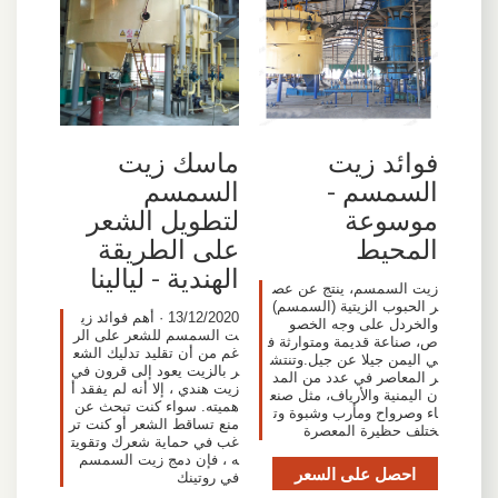
فوائد زيت
ماسك زيت
السمسم -
السمسم
موسوعة
لتطويل الشعر
المحيط
على الطريقة
الهندية - ليالينا
زيت السمسم، ينتج عن عص
ر الحبوب الزيتية (السمسم)
13/12/2020 · أهم فوائد زي
والخردل على وجه الخصو
ت السمسم للشعر على الر
ص، صناعة قديمة ومتوارثة ف
غم من أن تقليد تدليك الشع
ي اليمن جيلا عن جيل.وتنتش
ر بالزيت يعود إلى قرون في
ر المعاصر في عدد من المد
زيت هندي ، إلا أنه لم يفقد أ
ن اليمنية والأرياف، مثل صنع
هميته. سواء كنت تبحث عن
اء وصرواح ومأرب وشبوة وت
منع تساقط الشعر أو كنت تر
ختلف حظيرة المعصرة
غب في حماية شعرك وتقويت
ه ، فإن دمج زيت السمسم
احصل على السعر
في روتينك