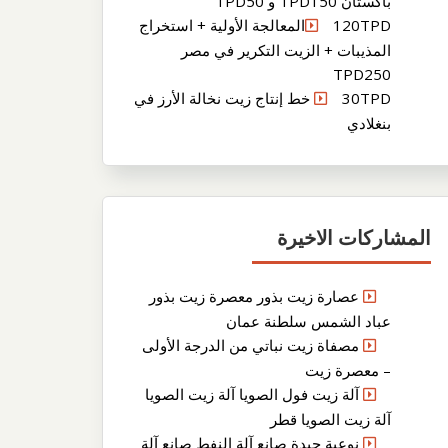
باكستان TPD150 و TPD50
120TPDالمعالجة الأولية + استخراج
المذيبات + الزيت التكرير في مصر
TPD250
30TPD خط إنتاج زيت نخالة الأرز في
بنغلادي
المشاركات الاخيرة
عصارة زيت بذور معصرة زيت بذور
عباد الشمس سلطنة عمان
مصفاة زيت نباتي من الدرجة الأولى
– معصرة زيت
آلة زيت فول الصويا آلة زيت الصويا
آلة زيت الصويا قطر
نوعية جيدة صانع آلة النفط صانع آلة