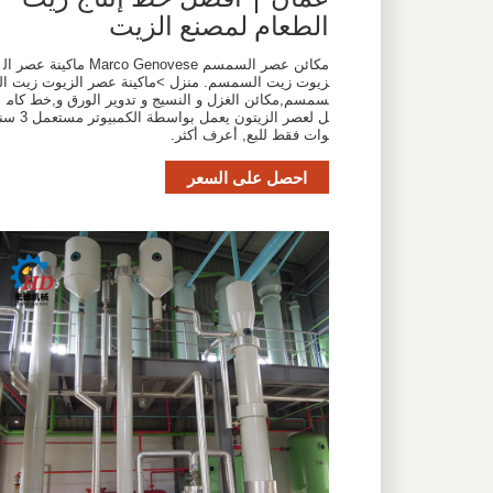
الطعام لمصنع الزيت
مكائن عصر السمسم Marco Genovese ماكينة عصر ال
زيوت زيت السمسم. منزل >ماكينة عصر الزيوت زيت ال
سمسم,مكائن الغزل و النسيج و تدوير الورق و,خط كام
ل لعصر الزيتون يعمل بواسطة الكمبيوتر مستعمل 3
وات فقط للبع, أعرف أكثر.
احصل على السعر