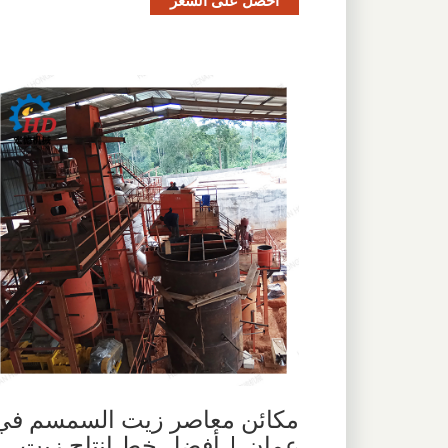
مكائن معاصر زيت السمسم في
عمان | أفضل خط إنتاج زيت