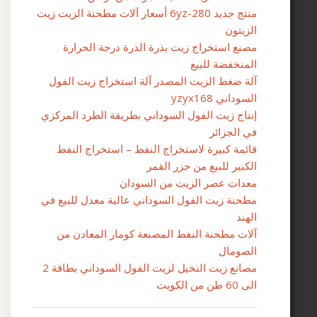
منتج جديد 6yz-280 أسعار آلات مطحنة الزيت زيت
لزيتون
صنع استخراج زيت بذرة الذرة درجة الحرارة
لمنخفضة للبيع
لة ضغط الزيت المصدر آلة استخراج زيت الفول
لسوداني yzyx168
نتاج زيت الفول السوداني بطريقة الطرد المركزي
ي الجزائر
ائمة كبيرة لاستخراج النفط – استخراج النفط
لكبير للبيع من جزر القمر
عدات عصر الزيت من السودان
طحنة زيت الفول السوداني عالية معدل للبيع في
لهند
لات مطحنة النفط المصنعة كومار المعادن من
لصومال
مصانع زيت النخيل لزيت الفول السوداني بطاقة 2
 60 طن من الكويت