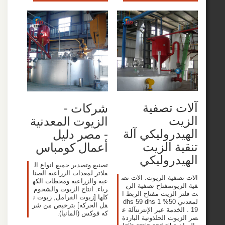
 تصفية
شركات -
يت
الزيوت المعدنية
دروليكي آلة
- مصر دليل
ة الزيت
أعمال كومباس
دروليكي
تصنيع وتصدير جميع انواع ال
فلاتر لمعدات الزراعيه الصنا
صفية الزيوت. الات تص
عيه والزراعيه ومحطات الكه
يوتمفتاح تصفية الزي
رباء. انتاج الزيوت والشحوم
 الزيت مفتاح الربط ا
كلها [زيوت الفرامل, زيوت ن
لمعدني 50% dhs 59 dhs 1
قل الحركه] بترخيص من شر
الخدمة عبر الإنترنتآلة ع
كه فوكس (المانيا).
وت الحلذونية الباردة