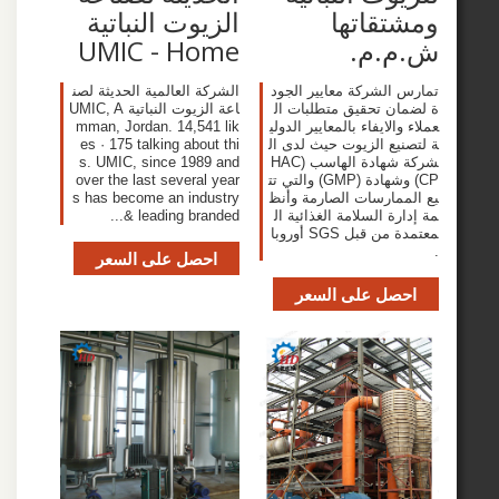
قاتها
الزيوت النباتية
.م.
UMIC - Home
الشركة معايير الجود
‎الشركة العالمية الحديثة لصن
ن تحقيق متطلبات ال
اعة الزيوت النباتية UMIC‎, A
الايفاء بالمعايير الدولي
mman, Jordan. 14,541 lik
يع الزيوت حيث لدى ال
es · 175 talking about thi
شركة شهادة الهاسب (HAC
s. UMIC, since 1989 and
CP) وشهادة (GMP) والتي تت
over the last several year
مارسات الصارمة وأنظ
s has become an industry
ة السلامة الغذائية ال
leading branded &...
معتمدة من قبل SGS أوروبا
احصل على السعر
صل على السعر