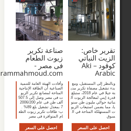
ير خاص:
صناعة تكرير
ت النباتي
زيوت الطعام
كوقود – Aki
فى مصر -
www.akrammahmoud.com
Ara
ر إلى المستقبل، ومع
وأفادت الهيئة العامة للتنمية
غيل مصفاة تكرير مدي
الصناعية أن الطاقة الإنتاجية
نة جيلا في عام 2018، ستبلغ
المتاحة لمصانع تكرير الزيو
ني لمعالجة الزيوت ال
ت فى مصر وصل إلى 507.5
 حوالي مليون طن سنو
ألف طن فى عام 2006/200
ا يضمن استيعاب الزيو
7 بمعدل تشغيل بلغ 89% .
تهلكة المتاحة في ال
ب- طاقات تكرير زيوت الطع
ام المتوافرة فى مصر
صل على السعر
احصل على السعر