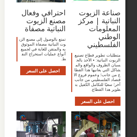
ة الزيوت
احترافي وفعال
اتية | مركز
مصنع الزيوت
علومات
النباتية مصفاة
طني
تمتع بالوصول إلى مصنع الزي
لسطيني
وت النباتية مصفاة الموثوق
به والمتقن للغاية في لجميع
أنواع عمليات استخراج النف
ت تطوير قطاع تصنيع
ط.
النباتية: • الأخذ بالح
لظروف والواقع والم
تي يعانيها هذا القطا
احصل على السعر
انب؛ وعموم فروع الا
الفلسطيني من جانب
يًا للتكامل الكفيل بت
ذا القطاع.
صل على السعر