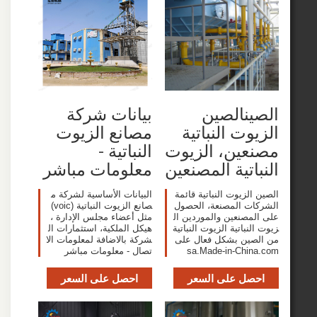
نالصين
بيانات شركة
وت النباتية
مصانع الزيوت
عين، الزيوت
النباتية -
اتية المصنعين
معلومات مباشر
لزيوت النباتية قائمة
البيانات الأساسية لشركة م
ت المصنعة، الحصول
صانع الزيوت النباتية (voic)
مصنعين والموردين ال
مثل أعضاء مجلس الإدارة ،
نباتية الزيوت النباتية
هيكل الملكية، استثمارات ال
ين بشكل فعال على
شركة بالاضافة لمعلومات الا
sa.Made-in-Chi
تصال - معلومات مباشر
صل على السعر
احصل على السعر