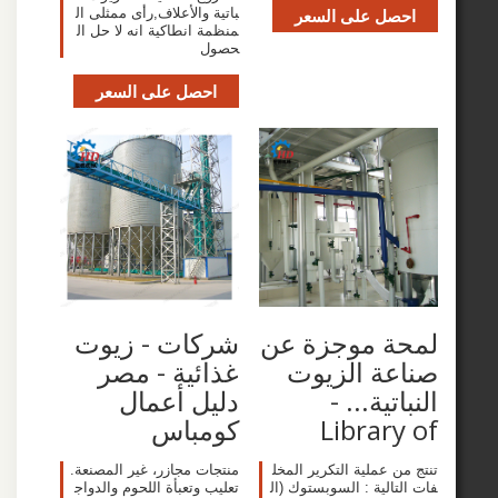
صل على السعر
باتية والأعلاف,رأى ممثلى ال
منظمة انطاكية انه لا حل ال
حصول
احصل على السعر
حة موجزة عن
شركات - زيوت
ة الزيوت
غذائية - مصر
تية... -
دليل أعمال
Librar
كومباس
 عملية التكرير المخل
منتجات مجازر، غير المصنعة.
الية : السوبستوك (ال
تعليب وتعبأة اللحوم والدواج