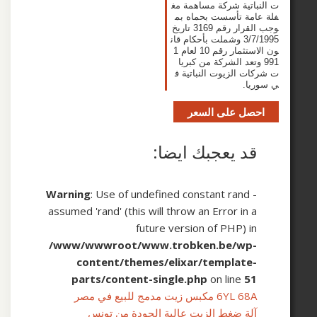
اتية شركة مساهمة مغ
مة تأسست بحماه بم
وجب القرار رقم 3169 تاريخ
3/7/1995 وشملت بأحكام قان
ون الاستثمار رقم 10 لعام 1
 وتعد الشركة من كبريا
ت الزيوت النباتية ف
ا.
صل على السعر
د يعجبك ايضا:
Warning
: Use of undefined constant rand 
assumed 'rand' (this will throw an Error in 
future version of PHP) i
/www/wwwroot/www.trobken.be/wp
content/themes/elixar/template
parts/content-single.php
on line
5
6YL 6 مكبس زيت مدمج للبيع في مصر
لة ضغط الزيت عالية الجودة من تونس