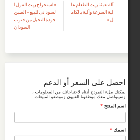
لة تعبئة زيت الطعام عا
« استخراج زيت الفول ا
صفّح
ية السرعة وآلية بالكام
لسوداني للبيع – الصين
لمقالات
 »
جودة النخيل من جنوب
السودان
 على السعر أو الدعم
لء النموذج أدناه لاحتياجاتك من المعلومات ،
ل معك موظفونا الفنيون وموظفو المبيعات.
منتج
*
*