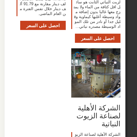
نباتي الثابت هو سائ
لف دينار مقارنة مع 91.79 أل
ثافة من الماء ولا يمت
ف دينار خلال نفس الفترة م
 غالبا بدون إضافة م
ن العام الماضى.
طة أغلبها كيماوية وق
 أو نادر من تلك المو
احصل على السعر
سيطة مصدره نباتي...
صل على السعر
كة الأهلية
عة الزيوت
تية
الأهلية لصناعة الزيو