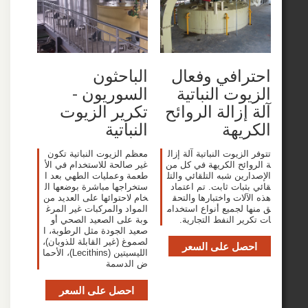
افي وفعال
الباحثون
وت النباتية
السوريون -
إزالة الروائح
تكرير الزيوت
يهة
النباتية
لزيوت النباتية آلة إزال
معظم الزيوت النباتية تكون
ائح الكريهة في كل من
غير صالحة للاستخدام في الأ
ين شبه التلقائي والتل
طعمة وعمليات الطهي بعد ا
بات ثابت. تم اعتماد
ستخراجها مباشرة بوضعها ال
لات واختبارها والتحق
خام لاحتوائها على العديد من
 لجميع أنواع استخدام
المواد والمركبات غير المرغ
ر النفط التجارية.
وبة على الصعيد الصحي أو
صعيد الجودة مثل الرطوبة، ا
لصموغ (غير القابلة للذوبان)،
صل على السعر
الليسيتين (Lecithins)، الأحما
ض الدسمة
احصل على السعر