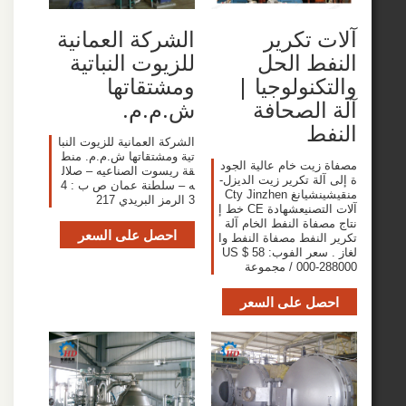
 تكرير
الشركة العمانية
ط الحل
للزيوت النباتية
كنولوجيا |
ومشتقاتها
الصحافة
ش.م.م.
ط
الشركة العمانية للزيوت النبا
تية ومشتقاتها ش.م.م. منط
زيت خام عالية الجود
قة ريسوت الصناعيه – صلال
لة تكرير زيت الديزل-
ه – سلطنة عمان ص ب : 4
منقيشينشيانغ Cty Jinzhen
3 الرمز البريدي 217
آلات التصنيعشهادة CE خط إ
فاة النفط الخام آلة
احصل على السعر
النفط مصفاة النفط وا
لغاز . سعر الفوب: US $ 58
 / مجموعة
صل على السعر