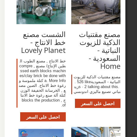
ع مقتنيات
الشست مصنع
ية للزيوت
خط الانتاج -
تية -
Lovely Planet
ودية -
خط الانتاج , مصنع الطوب ال
H
طين الإنتاج/ مصنع , compre
ssed earth blocks machin
es/clay brick be done with
قتنيات الذكية للزيوت
a. More Info كتلة ملموسة و
النباتية - السعودية‎. 526 like
رغوة خط الانتاج. الصين مصن
s · 2 talking about this. ‎زيت
ع , الخرسانة الخفيفة الوزن
صنيع ماليزي اندونسي‎
كتلة آلة صنع رغوة خط الانتا
ج , blocks the production
صل على السعر
of.
احصل على السعر