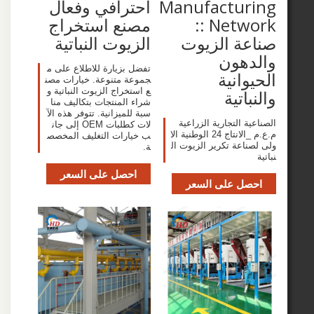
Manufactur
احترافي وفعال
Network ::
مصنع استخراج
ة الزيوت
الزيوت النباتية
دهون
تفضل بزيارة للاطلاع على م
وانية
جموعة متنوعة. خيارات مصن
ع استخراج الزيوت النباتية و
اتية
شراء المنتجات بتكاليف منا
سبة للميزانية. تتوفر هذه الآ
ة التجارية الزراعية
لات كطلبات OEM إلى جان
م.ع.م _الانتاج 24 الوطنية الا
ب خيارات التغليف المخصص
ناعة تكرير الزيوت ال
ة.
احصل على السعر
صل على السعر