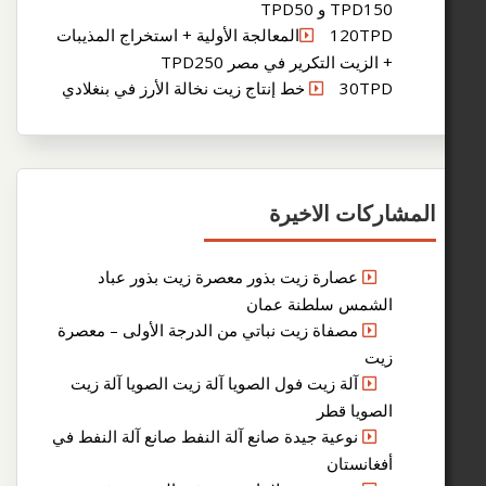
TPD15 و TPD50
120TPDالمعالجة الأولية + استخراج المذيبات
 الزيت التكرير في مصر TPD250
30T خط إنتاج زيت نخالة الأرز في بنغلادي
ركات الاخيرة
عصارة زيت بذور معصرة زيت بذور عباد
لشمس سلطنة عمان
مصفاة زيت نباتي من الدرجة الأولى – معصرة
يت
آلة زيت فول الصويا آلة زيت الصويا آلة زيت
لصويا قطر
نوعية جيدة صانع آلة النفط صانع آلة النفط في
فغانستان