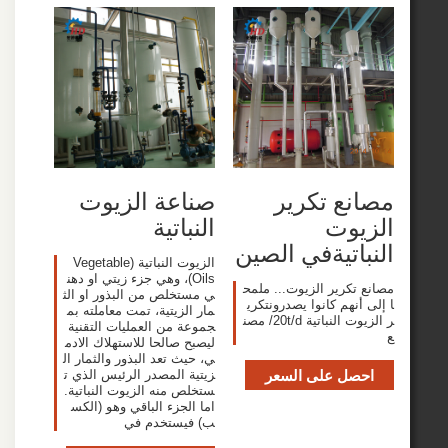
ع تكرير
صناعة الزيوت
يوت
النباتية
اتيةفي الصين
الزيوت النباتية (Vegetable
Oils)، وهي جزء زيتي او دهن
تكرير الزيوت... ملمح
ي مستخلص من البذور او الث
نهم كانوا يصدرونتكري
مار الزيتية، تمت معاملته بم
ر الزيوت النباتية 20t/d/ مصن
جموعة من العمليات التقنية
ليصبح صالحا للاستهلاك الادم
ي، حيث تعد البذور والثمار ال
صل على السعر
زيتية المصدر الرئيس الذي ت
ستخلص منه الزيوت النباتية.
اما الجزء الباقي وهو (الكس
ب) فيستخدم في