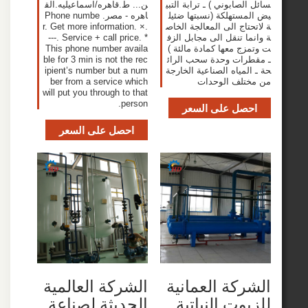
صابوني ) ـ ترابة التبي
ن... ط.قاهره/اسماعيليه.الق
ستهلكة (نسبتها ضئيل
اهره - مصر. Phone numbe
اج الى المعالجة الخاص
r. Get more information. ×.
 تنقل الى مجابل الزف
---. Service + call price. *
ج معها كمادة مالئة )
This phone number availa
ات وحدة سحب الرائ
ble for 3 min is not the rec
مياه الصناعية الخارجة
ipient’s number but a num
لف الوحدات
ber from a service which
will put you through to that
person.
صل على السعر
احصل على السعر
كة العمانية
‫الشركة العالمية
وت النباتية
الحديثة لصناعة