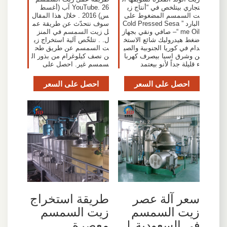
تجاري بيتلخص في “أنتاج زي
YouTube. 26 آب (أغسط
ت السمسم المضغوط على
س) 2016 . خلال هذا المقال
البارد ” Cold Pressed Sesa
سوف نتحدّث عن طريقة عم
me Oil “– صافي ونقي بجهاز
ل زيت السمسم في المنز
ضغط هيدروليك شائع الاستخ
ل. . تتلخّص آلية استخراج زي
دام في كوريا الجنوبية والصي
ت السمسم عن طريق طح
ن وشرق اسيا بيصرف كهربا
ن نصف كيلوغرام من بذور ال
ء قليلة جداً لأنو بيعتمد
سمسم غير. احصل على
احصل على السعر
احصل على السعر
سعر آلة عصر
طريقة استخراج
زيت السمسم
زيت السمسم
في السعودية |
معصرة