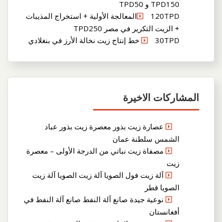
TPD150 و TPD50
120TPDالمعالجة الأولية + استخراج المذيبات
+ الزيت التكرير في مصر TPD250
30TPD خط إنتاج زيت نخالة الأرز في بنغلادي
المشاركات الاخيرة
عصارة زيت بذور معصرة زيت بذور عباد
الشمس سلطنة عمان
مصفاة زيت نباتي من الدرجة الأولى – معصرة
زيت
آلة زيت فول الصويا آلة زيت الصويا آلة زيت
الصويا قطر
نوعية جيدة صانع آلة النفط صانع آلة النفط في
أفغانستان