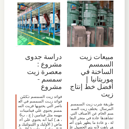
مبيعات زيت
دراسة جدوى
السمسم
مشروع :
الساخنة في
معصرة زيت
موريتانيا |
سمسم -
أفضل خط إنتاج
مشروع
زيت
فوائد زيت السمسم تـَكمُن
فوائد زيـت السمسم في الع
طريقة شرب زيت السمسم
ناصر التي يحتويها فزيت الس
المرسال. يختلف زيت السم
مسم يحتوي علي فيتامينات
سم الخام عن الأصناف التي
مهمه مثل فيتامين ( ج ، ب6
تشاهدها عادة في متجر البقا
، هـ ) كما أنه يحتوي علي أح
لة ، و عادة ما يظهر بلون أص
ماض ( الأوليك و اللينولئيك و
فر باهت لأنه يتم الحصول عل
البالميتيك ) ومعادن ( كالبوتا