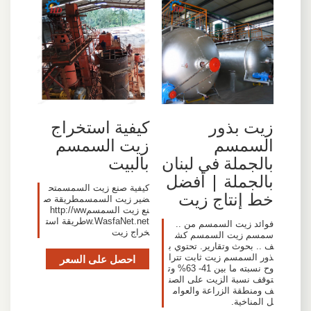
زيت بذور
كيفية استخراج
السمسم
زيت السمسم
بالجملة في لبنان
بالبيت
بالجملة | أفضل
كيفية صنع زيت السمسمتح
خط إنتاج زيت
ضير زيت السمسمطريقة ص
نع زيت السمسمhttp://ww
w.WasfaNet.netطريقة است
فوائد زيت السمسم من ..
خراج زيت
سمسم زيت السمسم كش
ف .. بحوث وتقارير. تحتوي ب
ذور السمسم زيت ثابت تترا
احصل على السعر
وح نسبته ما بين 41- 63% وت
توقف نسبة الزيت على الصن
ف ومنطقة الزراعة والعوام
ل المناخية.