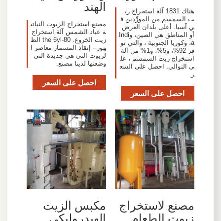
الهند
هناك 1831 آلة استخراج زي
ت السمسم من المورِّدين ف
مصنع استخراج الزيوت النباتي
ي آسيا. أعلى بلدان العرض
ة عباد الشمس آلة استخراج
أو المناطق هي الصين، وIndi
زيت الخروع. the 6yl-80 الظ
a، وكوريا الجنوبية ، والتي تو
هور-- إنقاذ المسمار معاصر ا
فر 92%، و5%، و1% من آلة
لزيوت التي هي جديدة التي
استخراج زيت السمسم ، عل
وضعتها لدينا مصنع.
ى التوالي. احصل على السع
ر
احصل على السعر
احصل على السعر
مصنع لاستخراج
مكبس الزيت
زيوت الطعام
الهيدروليكي