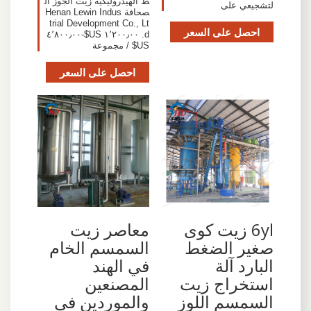
ط الهيدروليكية زيت الجوز ال
لتشجيعي على
صحافة Henan Lewin Indus
trial Development Co., Lt
احصل على السعر
d. ١٬٢٠٠٫٠٠ US$-٤٬٨٠٠٫٠٠
US$ / مجموعة
احصل على السعر
6yl زيت كوى
معاصر زيت
صغير الضغط
السمسم الخام
البارد آلة
في الهند
استخراج زيت
المصنعين
السمسم اللوز
والموردين في