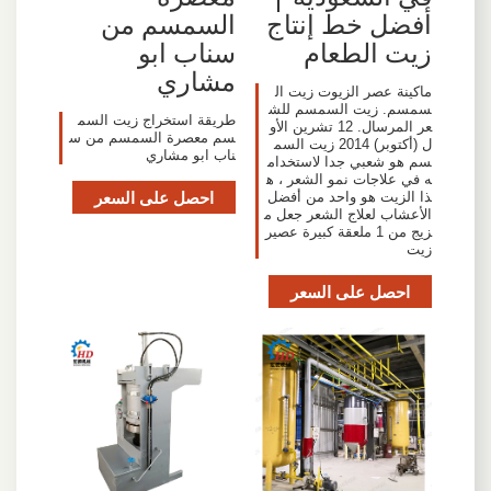
أفضل خط إنتاج
السمسم من
زيت الطعام
سناب ابو
مشاري
ماكينة عصر الزيوت زيت ال
سمسم. زيت السمسم للش
طريقة استخراج زيت السم
عر المرسال. 12 تشرين الأو
سم معصرة السمسم من س
ل (أكتوبر) 2014 زيت السم
ناب ابو مشاري
سم هو شعبي جدا لاستخدام
ه في علاجات نمو الشعر ، ه
احصل على السعر
ذا الزيت هو واحد من أفضل
الأعشاب لعلاج الشعر جعل م
زيج من 1 ملعقة كبيرة عصير
زيت
احصل على السعر