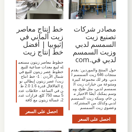
مصادر شركات
خط إنتاج معاصر
تصنيع زيت
زيت ألماني في
السمسم لدبي
إثيوبيا | أفضل
وزيت السمسم
خط إنتاج زيت
لدبي في.com
خطوط معاصر زيتون مستعم
له لبيع معدات صناعية للبيع.
حول المنتج والموردين: يقدم
خطوط عصر زيتون للبيع في
منتجات 646 زيت السمسم ل
شمال الاْردن : 1- خط انتاج
دبي. وفر لك مجموعة كبيرة
زيت/ عصر زيتون إيطالي نو
ومتنوعة من خيارات زيت ال
ع الفالافال قدرة 1.6 2.0 ط
سمسم لدبي، مثل طبخ، وم
ن في الساعة ، خلاطات عدد
وسم.يمكنك أيضًا الاختيار م
5 سعه 750 كلغ، فرازات عدد
ن خام، ومنكه زيت السمسم
2، غسالة زيتون مع كافة
لدبي.وكذلك من المشتركة،
وعضوي زيت السمسم
احصل على السعر
احصل على السعر