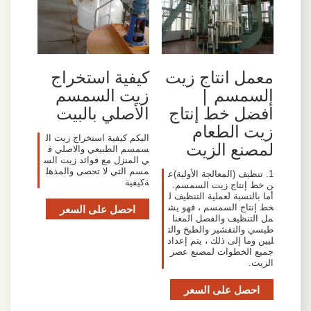
معمل انتاج زيت
كيفية استخراج
السمسم |
زيت السمسم
أفضل خط إنتاج
الأصلي بالبيت
زيت الطعام
اليكم كيفية استخراج زيت ال
لمصنع الزيت
سمسم الطبيعي والاصلي ف
ي المنزل مع فوائد زيت الس
مسم التي لا تحصى والمذهل
1. تنظيف (المعالجة الأولية)ع
ةكيفية
ن خط إنتاج زيت السمسم.
أما بالنسبة لعملية التنظيف ل
خط إنتاج السمسم ، فهو يش
احصل على السعر
مل التنظيف والفصل المغنا
طيسي والتقشير والطبخ والت
ليين وما إلى ذلك ، يتم إعداد
جميع الخطوات لمصنع عصر
الزيت.
احصل على السعر