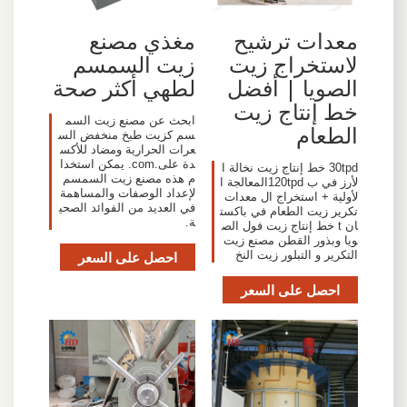
معدات ترشيح
مغذي مصنع
لاستخراج زيت
زيت السمسم
الصويا | أفضل
لطهي أكثر صحة
خط إنتاج زيت
ابحث عن مصنع زيت السم
الطعام
سم كزيت طبخ منخفض الس
عرات الحرارية ومضاد للأكس
دة على.com. يمكن استخدا
30tpd خط إنتاج زيت نخالة ا
م هذه مصنع زيت السمسم
لأرز في ب 120tpdالمعالجة ا
لإعداد الوصفات والمساهمة
لأولية + استخراج ال معدات
في العديد من الفوائد الصحي
تكرير زيت الطعام في باكست
ة.
ان t خط إنتاج زيت فول الص
ويا وبذور القطن مصنع زيت
التكرير و التبلور زيت النخ
احصل على السعر
احصل على السعر