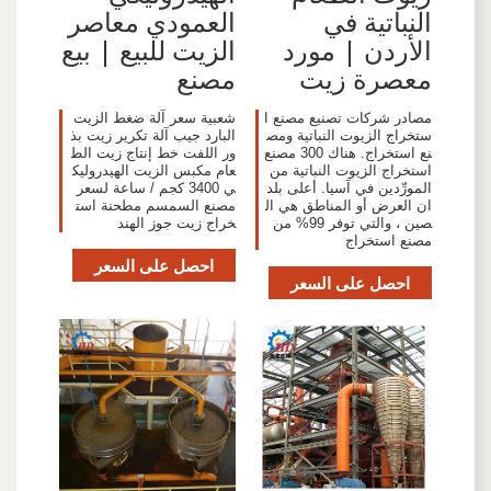
النباتية في
العمودي معاصر
الأردن | مورد
الزيت للبيع | بيع
معصرة زيت
مصنع
مصادر شركات تصنيع مصنع ا
شعبية سعر آلة ضغط الزيت
ستخراج الزيوت النباتية ومص
البارد جيب آلة تكرير زيت بذ
نع استخراج. هناك 300 مصنع
ور اللفت خط إنتاج زيت الط
استخراج الزيوت النباتية من
عام مكبس الزيت الهيدروليك
المورِّدين في آسيا. أعلى بلد
ي 3400 كجم / ساعة لسعر
ان العرض أو المناطق هي ال
مصنع السمسم مطحنة است
صين ، والتي توفر 99% من
خراج زيت جوز الهند
مصنع استخراج
احصل على السعر
احصل على السعر