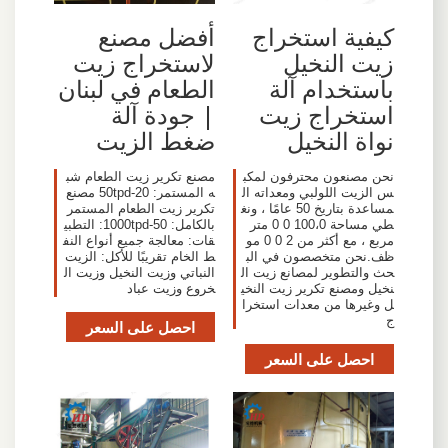
كيفية استخراج
أفضل مصنع
زيت النخيل
لاستخراج زيت
باستخدام آلة
الطعام في لبنان
استخراج زيت
| جودة آلة
نواة النخيل
ضغط الزيت
نحن مصنعون محترفون لمكب
مصنع تكرير زيت الطعام شب
س الزيت اللولبي ومعداته ال
ه المستمر: 20-50tpd مصنع
مساعدة بتاريخ 50 عامًا ، ونغ
تكرير زيت الطعام المستمر
طي مساحة 100،0 0 0 متر
بالكامل: 50-1000tpd: التطبي
مربع ، مع أكثر من 2 0 0 مو
قات: معالجة جميع أنواع النف
ظف.نحن متخصصون في الب
ط الخام تقريبًا للأكل: الزيت
حث والتطوير لمصانع زيت ال
النباتي وزيت النخيل وزيت ال
نخيل ومصنع تكرير زيت النخي
خروع وزيت عباد
ل وغيرها من معدات استخرا
ج
احصل على السعر
احصل على السعر