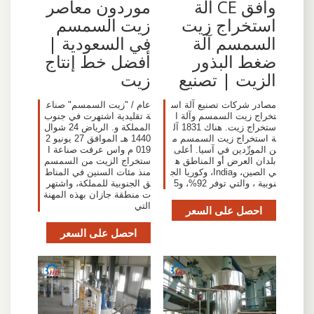
وافق CE آلة
موردون معاصر
استخراج زيت
زيت السمسم
السمسم آلة
في السعودية |
ضغط البذور
أفضل خط إنتاج
الزيت | تصنيع
زيت
مصادر شركات تصنيع آلة اس
عام / "زيت السمسم" صناع
تخراج زيت السمسم وآلة ا
ة تقليدية اشتهرت في جنوب
ستخراج زيت. هناك 1831 آل
المملكة و. الرياض 24 شوال
ة استخراج زيت السمسم م
1440 هـ الموافق 27 يونيو 2
ن المورِّدين في آسيا. أعلى
019 م واس عرفت صناعة ا
بلدان العرض أو المناطق ه
ستخراج الزيت من السمسم
ي الصين، وIndia، وكوريا الج
منذ مئات السنين في المناط
نوبية ، والتي توفر 92%، و5
ق الجنوبية للمملكة، واشتهر
ت منطقة جازان بهذه المهنة
التي
احصل على السعر
احصل على السعر