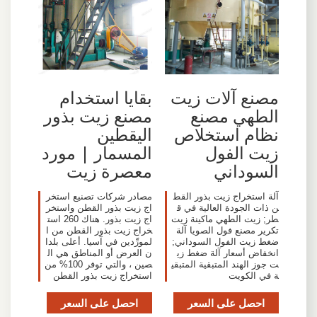
مصنع آلات زيت
بقايا استخدام
الطهي مصنع
مصنع زيت بذور
نظام استخلاص
اليقطين
زيت الفول
المسمار | مورد
السوداني
معصرة زيت
آلة استخراج زيت بذور القط
مصادر شركات تصنيع استخر
ن ذات الجودة العالية في ق
اج زيت بذور القطن واستخر
طر; زيت الطهي ماكينة زيت
اج زيت بذور. هناك 260 است
تكرير مصنع فول الصويا آلة
خراج زيت بذور القطن من ا
ضغط زيت الفول السوداني;
لمورِّدين في آسيا. أعلى بلدا
انخفاض أسعار آلة ضغط زي
ن العرض أو المناطق هي ال
ت جوز الهند المتبقية المتبقي
صين ، والتي توفر 100% من
ة في الكويت
استخراج زيت بذور القطن
احصل على السعر
احصل على السعر