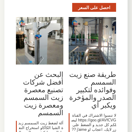
احصل على السعر
طريقة صنع زيت
البحث عن
السمسم
أفضل شركات
وفوائده لتكبير
تصنيع معصرة
الصدر والمؤخرة
زيت السمسم
ويكبر أي
ومعصرة زيت
السمسم
لا تنسوا الاشتراك في القناة
https://goo.gl/AVfCVG ليص
آلة لضغط زيت السمسم زبد
لكم كل جديد و الضغط على
ة الشيا الكاكاو استخراج النف
زر لايك، اعجاب او j'aime ??