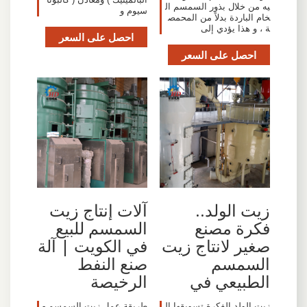
يه من خلال بذور السمسم ال
سيوم و
خام الباردة بدلاً من المحمص
ة ، و هذا يؤدي إلى
احصل على السعر
احصل على السعر
زيت الولد..
آلات إنتاج زيت
فكرة مصنع
السمسم للبيع
صغير لانتاج زيت
في الكويت | آلة
السمسم
صنع النفط
الطبيعي في
الرخيصة
زيت الولد الفكرة تسويقها ال
طريقة عمل زيت السمسم -