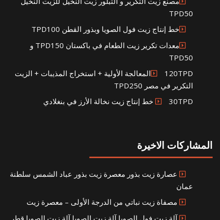
مصنع زيت التكرير و التبلور زيت النخيل للزيت النخيل
TPD50
خط إنتاج زيت فول الصويا وبذور القطن TPD100
معدات تكرير زيت الطعام في باكستان TPD150 و
TPD50
120TPDالمعالجة الأولية + استخراج المذيبات + الزيت
التكرير في مصر TPD250
30TPD خط إنتاج زيت نخالة الأرز في بنغلادي
المشاركات الاخيرة
عصارة زيت بذور معصرة زيت بذور عباد الشمس سلطنة
عمان
مصفاة زيت نباتي من الدرجة الأولى – معصرة زيت
آلة زيت فول الصويا آلة زيت الصويا آلة زيت الصويا قطر