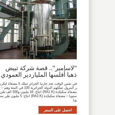
"لاسامير".. قصة شركة تبيض
ذهبا أفلسها الملياردير العمودي
في نفس الوقت نجد جارتنا الجزائر تملك 5 مصفاة لتكري
ر البترول تملكهم الدولة الجزائرية 100 في المئة وهم –
مصفاة سكيكدة (RA1.K) انتاج: 16 مليون و500 الف طن
سنويا – مصفاة سكيكدة (RA2.K) انتاج: 5 مليون طن سن
ويا
احصل على السعر