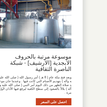
موسوعة مرتبة بالحروف
الأبجدية [الأرشيف] - شبكة
الناصرة الثقافية
وبعد فتح مكة عام ( 8 هـ ) أمر رسول الله ( صلى الله علي
ه وآله ) بتهديم الأصنام التي كانت فيها . وعندما حان موع
د صلاة الظهر من ذلك اليوم أمر النبي ( صلى الله عليه و
آله ) بلالاً بالصعود إلى سطح الكعبة ليرفع فيها الأذان لأول
مرة .
احصل على السعر