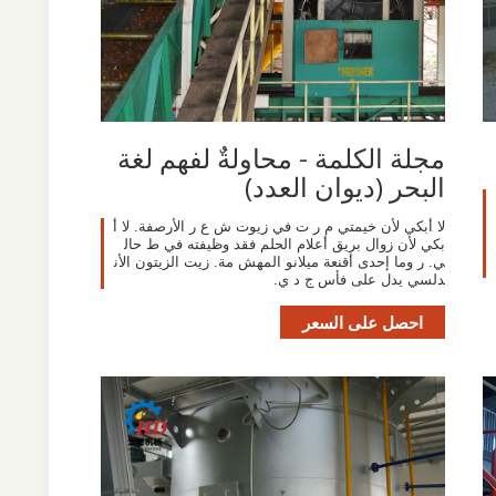
مجلة الكلمة - محاولةٌ لفهم لغة
البحر (ديوان العدد)
لا أبكي لأن خيمتي م ر ت في زيوت ش ع ر الأرصفة. لا أ
بكي لأن زوال بريق أعلام الحلم فقد وظيفته في ط حال
ي. ر وما إحدى أقنعة ميلانو المهش مة. زيت الزيتون الأن
دلسي يدل على فأس ج د ي.
احصل على السعر