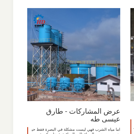
عرض المشاركات - طارق
عيسى طه
اما مياه الشرب فهي ليست مشكلة في البصرة فقط حي