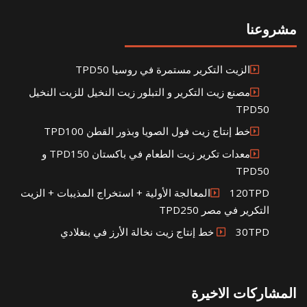
مشروعنا
الزيت التكرير مستمرة في روسيا TPD50
مصنع زيت التكرير و التبلور زيت النخيل للزيت النخيل
TPD50
خط إنتاج زيت فول الصويا وبذور القطن TPD100
معدات تكرير زيت الطعام في باكستان TPD150 و
TPD50
120TPDالمعالجة الأولية + استخراج المذيبات + الزيت
التكرير في مصر TPD250
30TPD خط إنتاج زيت نخالة الأرز في بنغلادي
المشاركات الاخيرة