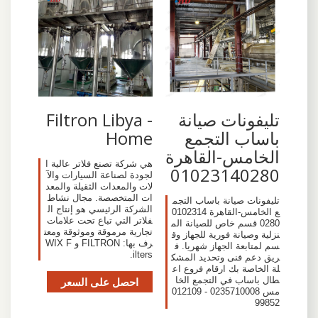
تليفونات صيانة
Filtron Libya -
باساب التجمع
Home
الخامس-القاهرة
هي شركة تصنع فلاتر عالية ا
01023140280
لجودة لصناعة السيارات والآ
لات والمعدات الثقيلة والمعد
ات المتخصصة. مجال نشاط
تليفونات صيانة باساب التجم
الشركة الرئيسي هو إنتاج ال
ع الخامس-القاهرة 0102314
فلاتر التي تباع تحت علامات
0280 قسم خاص للصيانة الم
تجارية مرموقة وموثوقة ومعت
نزلية وصيانة فورية للجهاز وق
رف بها: FILTRON و WIX F
سم لمتابعة الجهاز شهريا. ف
ilters.
ريق دعم فنى وتحديد المشك
لة الخاصة بك ارقام فروع اع
طال باساب في التجمع الخا
احصل على السعر
مس 0235710008 - 012109
99852