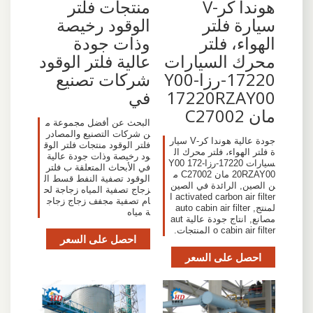
هوندا كر-V
منتجات فلتر
سيارة فلتر
الوقود رخيصة
الهواء، فلتر
وذات جودة
محرك السيارات
عالية فلتر الوقود
17220-رزا-Y00
شركات تصنيع
17220RZAY00
في
مان C27002
البحث عن أفضل مجموعة م
ن شركات التصنيع والمصادر
جودة عالية هوندا كر-V سيار
فلتر الوقود منتجات فلتر الوق
ة فلتر الهواء، فلتر محرك ال
ود رخيصة وذات جودة عالية
سيارات 17220-رزا-Y00 172
في الأبحاث المتعلقة ب فلتر
20RZAY00 مان C27002 م
الوقود تصفية النفط قسط ال
ن الصين, الرائدة في الصين
زجاج تصفية المياه زجاجة لح
activated carbon air filter ا
ام تصفية مجفف زجاج زجاج
لمنتج, auto cabin air filter
ة مياه
مصانع, انتاج جودة عالية aut
o cabin air filter المنتجات.
احصل على السعر
احصل على السعر