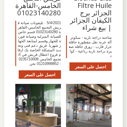
Filtre Huile
الخامس-القاهرة
الجزائر برج
01023140280
الكيفان الجزائر
5/4/2021 · تليفونات صيانة ف
| بيع شراء
ريش التجمع الخامس-القاهر
ة 01023140280 قسم خاص
للصيانة المنزلية وصيانة فوري
شاحنة دراجة نارية - سكوتر
ة للجهاز وقسم لمتابعة الجها
آلة عربة نقل مقطورة حافلة
ز شهريا. فريق دعم فنى وتح
جرار قارب - زورق حافلة صغ
ديد المشكلة الخاصة بك ارقا
يرة دراجة نارية رباعية - كوا
م فروع اعطال فريش في ال
د
تجمع الخامس 0235710008
- 01210999852 نحن
احصل على السعر
احصل على السعر