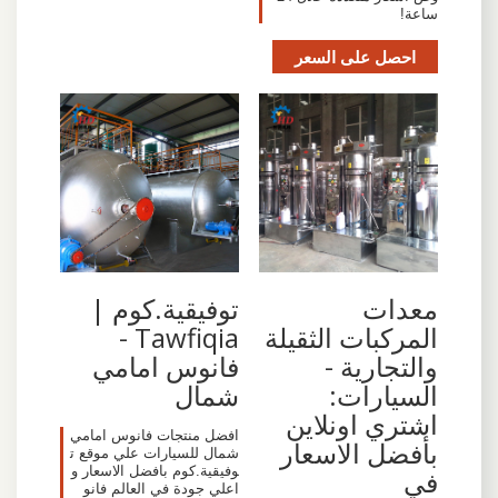
ساعة!
احصل على السعر
معدات
توفيقية.كوم |
المركبات الثقيلة
Tawfiqia -
والتجارية -
فانوس امامي
السيارات:
شمال
اشتري اونلاين
افضل منتجات فانوس امامي
بأفضل الاسعار
شمال للسيارات علي موقع ت
وفيقية.كوم بافضل الاسعار و
في
اعلي جودة في العالم فانو