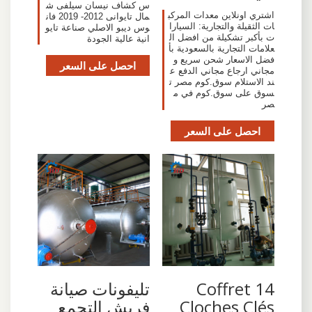
س كشاف نيسان سيلفى ش
اشتري اونلاين معدات المركب
مال تايوانى 2012- 2019 فان
ات الثقيلة والتجارية: السيارا
وس ديبو الاصلي صناعة تايو
ت بأكبر تشكيلة من افضل ال
انية عالية الجودة
علامات التجارية بالسعودية بأ
فضل الاسعار شحن سريع و
احصل على السعر
مجاني ارجاع مجاني الدفع ع
ند الاستلام سوق.كوم مصر ت
سوق على سوق.كوم في م
صر
احصل على السعر
Coffret 14
تليفونات صيانة
Cloches Clés
فريش التجمع