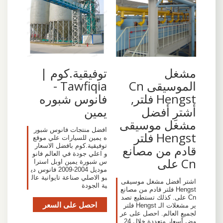
مشغل
توفيقية.كوم |
الموسيقى Cn
Tawfiqia -
Hengst فلتر,
فانوس شبوره
أشترِ أفضل
يمين
مشغل موسيقى
افضل منتجات فانوس شبور
Hengst فلتر
ه يمين للسيارات علي موقع
توفيقية.كوم بافضل الاسعار
قادم من مصانع
و اعلي جودة في العالم فانو
Cn على
س شبورة يمين اوبل استرا
موديل 2004-2009 فانوس دي
بو الاصلي صناعة تايوانية عال
اشتر أفضل مشغل موسيقى
ية الجودة
Hengst فلتر قادم من مصانع
Cn على. كذلك تستطيع تصد
احصل على السعر
ير مشغلات الـ Hengst فلتر
لجميع العالم. احصل على عر
وض أسعار متعددة خلال 24