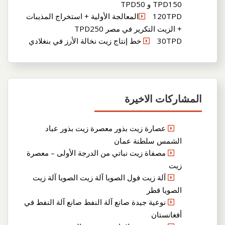
TPD150 و TPD50
120TPDالمعالجة الأولية + استخراج المذيبات
+ الزيت التكرير في مصر TPD250
30TPD خط إنتاج زيت نخالة الأرز في بنغلادي
المشاركات الاخيرة
عصارة زيت بذور معصرة زيت بذور عباد
الشمس سلطنة عمان
مصفاة زيت نباتي من الدرجة الأولى – معصرة
زيت
آلة زيت فول الصويا آلة زيت الصويا آلة زيت
الصويا قطر
نوعية جيدة صانع آلة النفط صانع آلة النفط في
أفغانستان