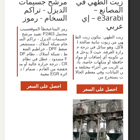
 الطهي في
مرشح جسيمات
انع –
الديزل - تراكم
e3arabi – إي
السخام - رموز
ي
رمز المتاعبخطأ الموقعسبب
محتمل P2463 تقييد مرشح
طهي: يتكون زيت الط
جسيمات الديزل - تراكم الس
زيوت نباتية صالحة ل
خام شبكة أسلاك ، مستشعر
وهو سائل في درجة ح
ضغط DPF ، خراطيم الضغ
لغرفة، حيث لا يدخل ف
ط ، شبكة أسلاك ، نظام DP
نه أي إضافات أو مواد
F مسدود ، عطل في نظام
أو منكهات خاصة، يأت
CR ، درجة حرارة عالية أو من
ت من أجزاء مختلفة م
خفضة من العادم ، صمام / د
تات، وفي معظم الحالا
ائرة EGR معيبة
خرج من
احصل على السعر
صل على السعر