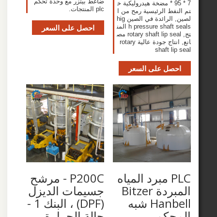
ضاغط بيتزر مع وحدة تحكم
* 95 * 7 مضخة هيدروليكية خ
plc المنتجات.
فط الرئيسية رمح من ا
لصين, الرائدة في الصين hig
h pressure shaft seals المن
احصل على السعر
تج, rotary shaft lip seal مص
انع, انتاج جودة عالية rotary
shaft l
صل على السعر
PLC مبرد المياه
P200C - مرشح
المبردة Bitzer
جسيمات الديزل
Hanbell شبه
(DPF) ، البنك 1 -
حكم
حالة الحرارة