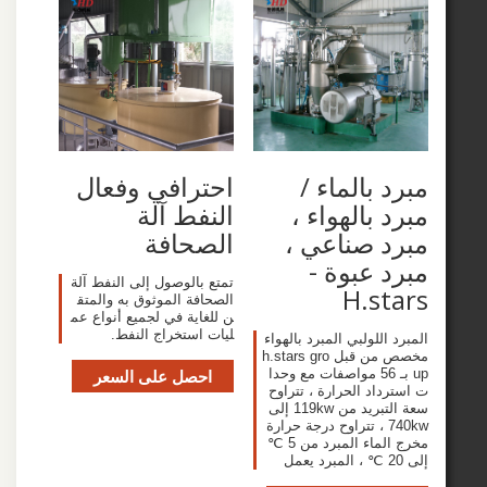
 بالماء /
احترافي وفعال
 بالهواء ،
النفط آلة
 صناعي ،
الصحافة
 عبوة -
تمتع بالوصول إلى النفط آلة
H.s
الصحافة الموثوق به والمتق
ن للغاية في لجميع أنواع عم
ليات استخراج النفط.
اللولبي المبرد بالهواء
مخصص من قبل h.stars gro
up بـ 56 مواصفات مع وحدا
احصل على السعر
اد الحرارة ، تتراوح
سعة التبريد من 119kw إلى
740kw ، تتراوح درجة حرارة
مخرج الماء المبرد من 5 ℃