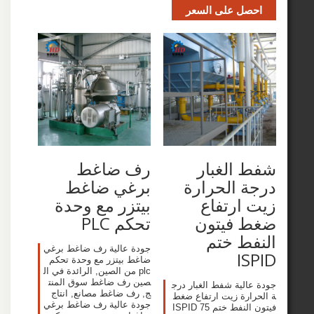
صل على السعر
الغبار
رف ضاغط
 الحرارة
برغي ضاغط
ارتفاع
بيتزر مع وحدة
 فيتون
تحكم PLC
ط ختم
جودة عالية رف ضاغط برغي
I
ضاغط بيتزر مع وحدة تحكم
plc من الصين, الرائدة في ال
صين رف ضاغط سوق المنت
الية شفط الغبار درج
ج, رف ضاغط مصانع, انتاج
ارة زيت ارتفاع ضغط
جودة عالية رف ضاغط برغي
فيتون النفط ختم ISPID 75