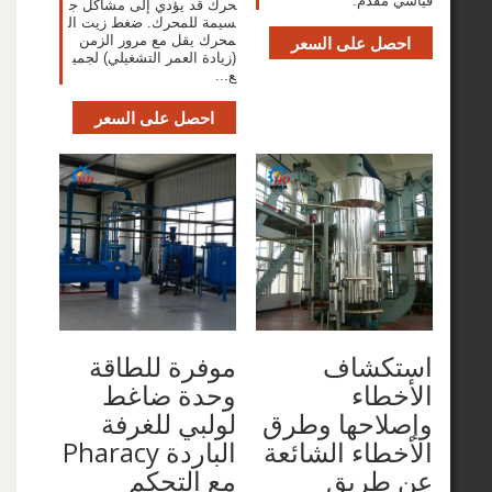
مقدم.
حرك قد يؤدي إلى مشاكل ج
سيمة للمحرك. ضغط زيت ال
صل على السعر
محرك يقل مع مرور الزمن
(زيادة العمر التشغيلي) لجمي
ع...
احصل على السعر
كشاف
موفرة للطاقة
طاء
وحدة ضاغط
لاحها وطرق
لولبي للغرفة
طاء الشائعة
الباردة Pharacy
طريق
مع التحكم