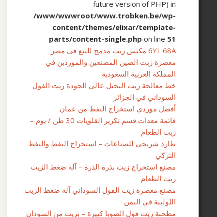
future version of PHP) i
/www/wwwroot/www.trobken.be/wp
content/themes/elixar/template
parts/content-single.php
on line
5
6YL 6 مكبس زيت مدمج للبيع في مصر
عصرة زيت الصين المصنعين والموردين في
لمملكة العربية السعودية
ط معالجة زيت النخيل عالي الجودة زيت الفول
لسوداني في الجزائر
فضل موردي استخراج النفط من عمان
قائمة معدات قسم تكرير القلويات 30 طن / يوم –
يت الطعام
ارد شريجي للصناعات – استخراج النفط والنفط
لتركي
صنع استخراج زيت بذرة الذرة – آلة ضغط الزيت
يت الطعام
صنع معصرة زيت الفول السوداني آلة ضغط الزيت
للولبية في اليمن
طحنة زيت فول الصويا كبيرة – بزيت من السودان