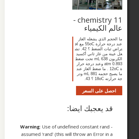
chemistry 11 -
 الكيمياء
جم الذي يشغله الغاز
عند درجة حرارة 55oC مع اف
تراض ثبات الضغط ؟ 42. تش
ة من غاز ثاني أكسيد
الكربون 638 mL تحت ضغط
0.893 atm وعند درجة حرار
ة 12oC . ما ضغط الغاز عند
ما يصبح حجمه 881 mL ودر
18 ؟ 43.
صل على السعر
د يعجبك ايضا:
Warning
: Use of undefined constant rand 
assumed 'rand' (this will throw an Error in 