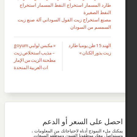
ارد المسمار استخراج النفط المسمار استخراج
لنفط الصغيرة
صنع استخراج زيت الفول السوداني آلة صنع زيت
لسمسم من السودان
الهند 15 طن يوميا طارد
« مكبس لولبي goyum
صفّح
يت بذور الكتان »
– مذيب استخلاص زيت
لمقالات
مطحنة الزيت من الإمار
ات العربية المتحدة
 على السعر أو الدعم
لء النموذج أدناه لاحتياجاتك من المعلومات ،
ل معك موظفونا الفنيون وموظفو المبيعات.