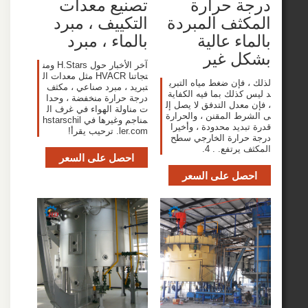
ة حرارة
تصنيع معدات
ثف المبردة
التكييف ، مبرد
اء عالية
بالماء ، مبرد
ل غير
آخر الأخبار حول H.Stars ومن
تجاتنا HVACR مثل معدات ال
 فإن ضغط مياه التبري
تبريد ، مبرد صناعي ، مكثف
كذلك بما فيه الكفاية
درجة حرارة منخفضة ، وحدا
عدل التدفق لا يصل إل
ت مناولة الهواء في غرف ال
ط المقنن ، والحرارة
مناجم وغيرها في hstarschil
ديد محدودة ، وأخيرا
ler.com. ترحيب يقرأ!
رارة الخارجي سطح
يرتفع. . 4.
احصل على السعر
صل على السعر