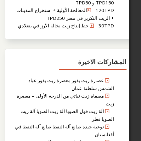
TPD15 و TPD50
120TPDالمعالجة الأولية + استخراج المذيبات
 الزيت التكرير في مصر TPD250
30T خط إنتاج زيت نخالة الأرز في بنغلادي
ركات الاخيرة
عصارة زيت بذور معصرة زيت بذور عباد
لشمس سلطنة عمان
مصفاة زيت نباتي من الدرجة الأولى – معصرة
يت
آلة زيت فول الصويا آلة زيت الصويا آلة زيت
لصويا قطر
نوعية جيدة صانع آلة النفط صانع آلة النفط في
فغانستان