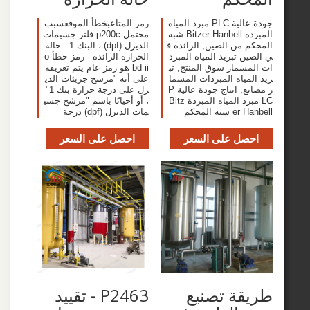
جودة عالية PLC مبرد المياه
رمز المتاعبخطأ الموقعسبب
المبردة Bitzer Hanbell شبه
محتمل p200c فلتر جسيمات
 من الصين, الرائدة ف
الديزل (dpf) ، البنك 1 - حالة
 تبريد المياه المبرد
الحرارة الزائدة - رمز خطأ o
سمار سوق المنتج, تب
bd ii هو رمز عام يتم تعريفه
مياه المبردات المسما
على أنه "مرشح جزيئات الدي
ر مصانع, انتاج جودة عالية P
زل على درجة حرارة بنك 1"
LC مبرد المياه المبردة Bitz
، أو أحيانًا باسم "مرشح جسي
ه المحكم
مات الديزل (dpf) درجة
صل على السعر
احصل على السعر
قة تصنيع
P2463 - تقييد