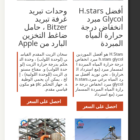
أفضل H.stars
وحدات تبريد
Glycol مبرد
غرفة تبريد
فاض درجة
Bitzer ، حامل
ة المياه
ضاغط التخزين
ردة
البارد من Apple
H.Stars هو أفضل الموردين
سخان الزيت المقدم القياس
h.stars glycol مبرد انخفاض
ي (لوحدة اللولب) ، وحدة الت
ارة المياه المبردة ا
حكم بدرجة حرارة الزيت (لو
 مبرد (مع استرداد ال
حدة اللولب) و. مفتاح مستو
 ، نحن توريد أفضل مب
ى الزيت (للوحدة اللولبية) ، إ
رد المياه برغي مبرد،h.stars
لخ ، يمكن أن يحمي الوظيف
glyco مبرد انخفاض درجة ح
ة. جهاز التحكم plc هو مكون
مياه المبردة المسمار
قياسي مقدم.
مع استرداد
احصل على السعر
صل على السعر