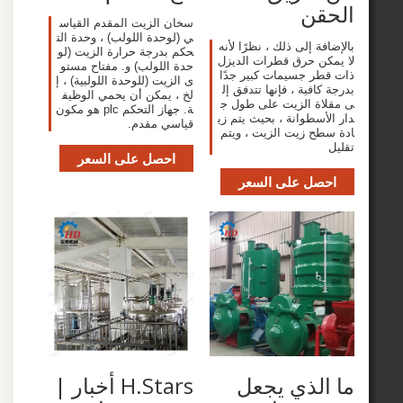
قن
سخان الزيت المقدم القياس
ي (لوحدة اللولب) ، وحدة الت
ة إلى ذلك ، نظرًا لأنه
حكم بدرجة حرارة الزيت (لو
ن حرق قطرات الديزل
حدة اللولب) و. مفتاح مستو
ر جسيمات كبير جدًا
ى الزيت (للوحدة اللولبية) ، إ
افية ، فإنها تتدفق إل
لخ ، يمكن أن يحمي الوظيف
ة الزيت على طول ج
ة. جهاز التحكم plc هو مكون
سطوانة ، بحيث يتم زي
قياسي مقدم.
ح زيت الزيت ، ويتم
احصل على السعر
صل على السعر
لذي يجعل
H.Stars أخبار |