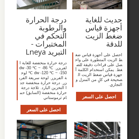
 للغاية
درجة الحرارة
زة قياس
والرطوبة
 الزيت
التحكم في
ة
المختبرات -
التبريد Lneya
على أجهزة قياس ضغ
ت المتطورة على واح
درجة حرارة منخفضة للغاية ا
 قراءات دقيقة للض
لفريزر. dw -30 ℃ ~ -86 ℃
كن استخدام الكلمة أ
dw -120 ℃ ~ -150 ℃ لوح
ياس ضغط الزيت ال
ة الفريزر. لوحة سريعة الفري
في كلٍ من المنزل و
زر. درجة حرارة منخفضة جد
.
ا التخزين البارد. ثلاجة درجة
حرارة منخفضة (السابق) حم
صل على السعر
ام ثرموستاتي
احصل على السعر