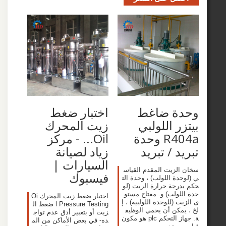
ة ضاغط
اختبار ضغط
ر اللولبي
زيت المحرك
R404a وحدة
Oil... - مركز
د / تبريد
زياد لصيانة
السيارات |
لزيت المقدم القياس
فيسبوك
ة اللولب) ، وحدة الت
رجة حرارة الزيت (لو
لولب) و. مفتاح مستو
اختبار ضغط زيت المحرك Oi
 (للوحدة اللولبية) ، إ
l Pressure Testing ضغط ال
مكن أن يحمي الوظيف
زيت أو بتعبير أدق عدم تواج
ة. جهاز التحكم plc هو مكون
ده- في بعض الأماكن من الم