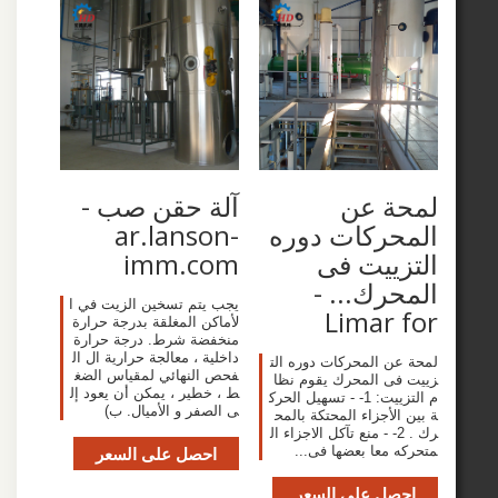
ة عن
آلة حقن صب -
حركات دوره
ar.lanson-
ييت فى
imm.com
رك... -
يجب يتم تسخين الزيت في ا
Limar
لأماكن المغلقة بدرجة حرارة
منخفضة شرط. درجة حرارة
داخلية ، معالجة حرارية ال ال
ن المحركات دوره الت
فحص النهائي لمقياس الضغ
ى المحرك يقوم نظا
ط ، خطير ، يمكن أن يعود إل
م التزييت: 1- - تسهيل الحرك
ى الصفر و الأميال. ب)
لأجزاء المحتكة بالمح
رك . 2- - منع تآكل الاجزاء ال
 معا بعضها فى...
احصل على السعر
صل على السعر