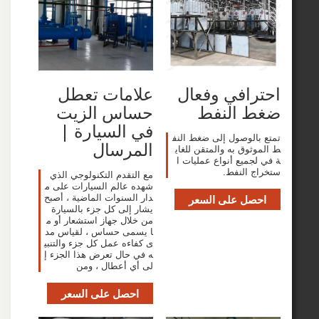
افي وفعال
علامات تعطل
 النفط
حساس الزيت
في السيارة |
الوصول إلى ضغط النف
المرسال
ثوق به والمتقن للغاي
جميع أنواع عمليات ا
 النفط.
مع التقدم التكنولوجي الذي
شهده عالم السيارات على م
صل على السعر
دار السنوات الماضية ، أصبح
يشار إلى كل جزء بالسيارة
من خلال جهاز استشعار أو م
ا يسمى حساس ، لقياس مد
ى كفاءه عمل كل جزء والتنبي
ه في حال تعرض هذا الجزء إ
لى أي أعطال ، ومن
احصل على السعر