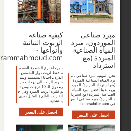
د صناعي
كيفية صناعة
ردون، مبرد
الزيوت النباتية
اه الصناعية
وأنواعها -
ردة (مع
www.akrammahmoud.com
داد
- مرحلة نزع الشموع العضوي
ة فقط لزيت دوار الشمس ـ
مهنية مبرد صناعي ، م
الذرة ـ احيانا السمسم وتتم
ياه الصناعية المبردة
بتبريد الزيت الى درجات حرا
رداد الحرارة) المورد
رة دون الـ 10 درجات ومن ث
ينا أفضل مبرد المياه
م فلترة الزيت المبرد وفي ح
ة المبردة (مع استردا
الة زيت البالم ( النخيل) تدى
رة)،مبرد صناعي للبيع
بالتشتية
احصل على السعر
صل على السعر