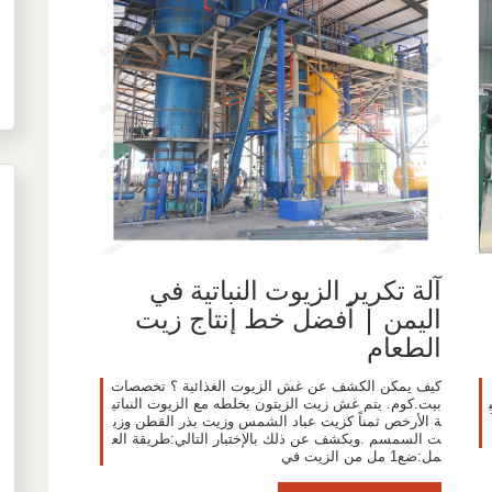
آلة تكرير الزيوت النباتية في
اليمن | أفضل خط إنتاج زيت
الطعام
كيف يمكن الكشف عن غش الزيوت الغذائية ؟ تخصصات
بيت.كوم. يتم غش زيت الزيتون بخلطه مع الزيوت النباتي
zy24) آ
ة الأرخص ثمناً كزيت عباد الشمس وزيت بذر القطن وزي
ت السمسم .ويكشف عن ذلك بالإختبار التالي:طريقة الع
مل:ضع1 مل من الزيت في