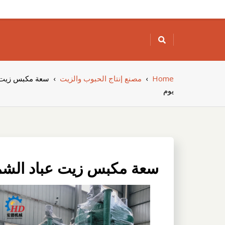
Skip
to
content
Home
›
مصنع إنتاج الحبوب والزيت
›
يوم
سعة مكبس زيت عباد الشمس: حجم 5