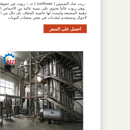
- زيت عباد الشمس ( sunflower ) حـ – زيوت غير جفوف
: وهى زيوت غالباً تحتوي على نسبة عالية من الأحماض ال
دهنية المشبعة وليست لها خاصية الجفاف بأى حال من ا
لأحوال وتستخدم لملدنات في بعض منتجات البويات
احصل على السعر