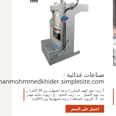
صناعات غذائية -
nanmohmmedkhider.simplesite.com
أ- زيت جوز الهند المكرر ( درجة انصهاره بين 24-27م ) .ز
يت نوى النخيل . ب - زيت النخيل . ج - زيوت نباتية مهدر
جة . 3- الزيوت السائلة ( درجة انصهارها بين 5-20م )
احصل على السعر