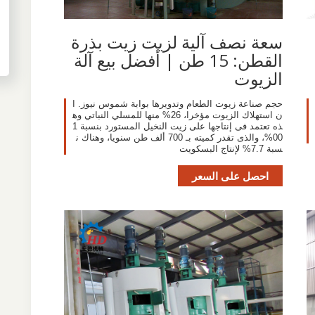
سعة نصف آلية لزيت زيت بذرة
القطن: 15 طن | أفضل بيع آلة
الزيوت
حجم صناعة زيوت الطعام وتدويرها بوابة شموس نيوز. ا
ن استهلاك الزيوت مؤخرا، 26% منها للمسلي النباتي وه
ذه تعتمد فى إنتاجها على زيت النخيل المستورد بنسبة 1
00%، والذى تقدر كميته بـ 700 ألف طن سنويا، وهناك ن
سبة 7.7% لإنتاج البسكويت
احصل على السعر