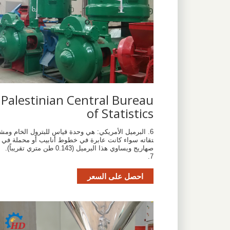
Palestinian Central Bureau
of Statistics
6. البرميل الأمريكي: هي وحدة قياس للبترول الخام ومش
تقاته سواء كانت عابرة في خطوط أنابيب أو محملة في
صهاريج ويساوي هذا البرميل (0.143 طن متري تقريباً).
7.
احصل على السعر