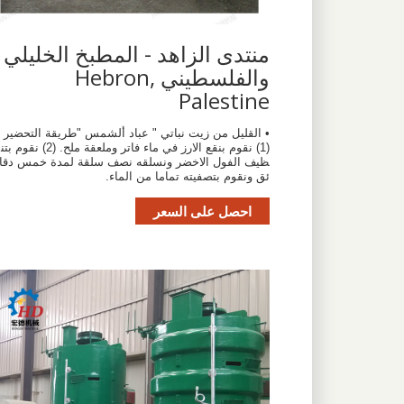
منتدى الزاهد - المطبخ الخليلي
والفلسطيني Hebron,
Palestine
• القليل من زيت نباتي " عباد ألشمس "طريقة التحضير
(1) نقوم بنقع الارز في ماء فاتر وملعقة ملح.‏ (2) نقوم بتن
ظيف الفول الاخضر ونسلقه نصف سلقة لمدة خمس دقا
ئق ونقوم بتصفيته تماما من الماء.
احصل على السعر