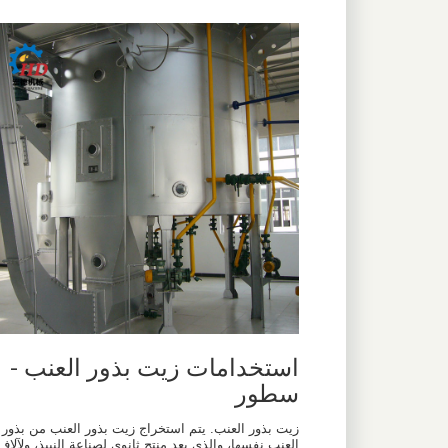
استخدامات زيت بذور العنب -
سطور
زيت بذور العنب. يتم استخراج زيت بذور العنب من بذور
العنب نفسها، والذي يعد منتج ثانوي لصناعة النبيذ، ولآلاف