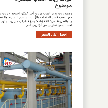
موضوع
وصفة زيت بذور العنب وزيت آخر. يُمكن استخدام زيت ب
ذور العنب كأحد العلاجات بالزَّيت الساخن للبشرة، والشع
ر، والطريقة هي: المُكوِّنات: بضعُ قطراتٍ من زيت بذور ا
لعنب. بضعُ قطراتٍ من أيّ زيتٍ آخر.
احصل على السعر