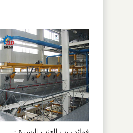
فوائد زيت العنب للبشرة -