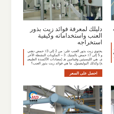
دليلك لمعرفة فوائد زيت بذور
العنب واستخداماته وكيفية
استخراجه
يحتوي زيت بذور العنب على: من 2 إلى 3٪ حمض دهني
و 5 إلى 7٪ حمض بالمتيك. 3 – المكونات النشطة الأخر
ى. هي الليسيثين وفيتامين هـ (مضادات الأكسدة الطبيعي
ة) وكذلك البوليفينول. ما هي فوائد زيت بذور العنب؟
احصل على السعر