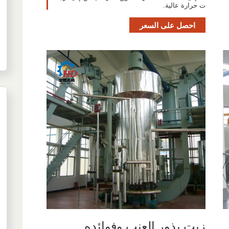
ت حرارة عالية.
احصل على السعر
زيت بذور العنب وفوائده