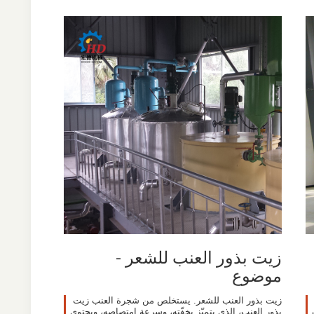
زيت بذور العنب للشعر -
موضوع
زيت بذور العنب للشعر. يستخلص من شجرة العنب زيت
بذور العنب، الذي يتميّز بخفّته، وسرعة امتصاصه، ويحتوي