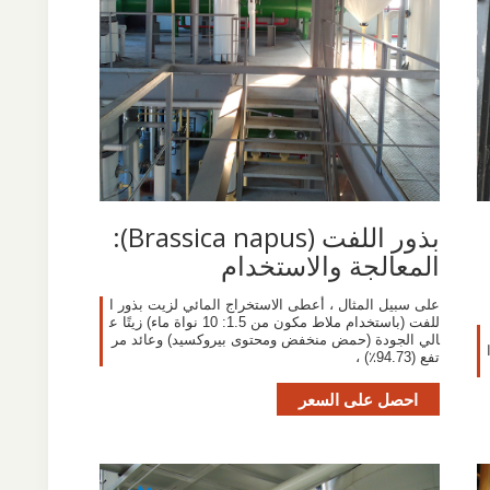
بذور اللفت (Brassica napus):
المعالجة والاستخدام
على سبيل المثال ، أعطى الاستخراج المائي لزيت بذور ا
للفت (باستخدام ملاط مكون من 1.5: 10 نواة ماء) زيتًا ع
الي الجودة (حمض منخفض ومحتوى بيروكسيد) وعائد مر
تفع (94.73٪) ،
احصل على السعر