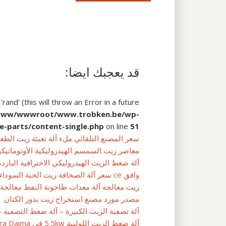
قد يعجبك ايضا:
and' (this will throw an Error in a future
www/wwwroot/www.trobken.be/wp-
e-parts/content-single.php
on line
51
سعر المصنع التلقائي ملء آلة تعبئة زيت الطع
معاصر زيت السمسم الهيدروليكية الأوتوماتيكية
آلة ضغط الزيت الهيدروليكي الاحترافية البارد
وافق ce سعر آلة الصحافة زيت الحبة السوداء / النفط المسمار
زيت معالجة آلة معدات طاحونة النفط معالجة 
مصدر مورد مصنع استخراج زيت بذور الكتان
آلة تصفية الزيت الكبيرة – آلة ضغط التصفية 
آلة ضغط الزيت اللولبية 5.5kw في Imara Daima