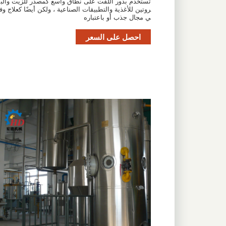
تُستخدم بذور اللفت على نطاق واسع كمصدر للزيت والب
روتين للأغذية والتطبيقات الصناعية ، ولكن أيضًا كعلاج وف
ي مجال جذب أو باعتباره
احصل على السعر