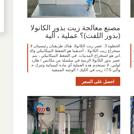
مصنع معالجة زيت بذور الكانولا
(بذور اللفت)؟ عملية ، آلية
الخطوة 3. عصر زيت الكانولا. هناك طريقتان رئيسيتان لا
تحس
ستخراج زيت الكانولا ، أحدهما هو الضغط الميكانيكي والث
اني هو استخراج المذيبات. في الضغط الميكانيكي ، يتم
ل م
عصر بذور الكانولا الزيتية في سلسلة من مكابس / طارد
لولبي. لا تستخدم هذه العملية أي مادة كيميائية وتترك ح
والي 5-7٪ زيت في الكيك / الوجبة المتبقية.
احصل على السعر