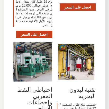
وق 16 عامًا. كان معدل الإنتا
ج الأولي حوالي 10،000 برمي
احصل على السعر
ل في اليوم ، ومن المتوقع أ
ن يرتفع إلى ذروة الإنتاج بما
يزيد عن 45،000 برميل في ا
ليوم. الآبار الأفقية تحت سط
ح البحر
احصل على السعر
تقنية ليدون
احتياطي النفط
البحرية
المغربي
وإحصاءات
تصميم. يبلغ طول السفينة 7
الإنتاج
12 قدمًا ويمكنها تخزين ما ي