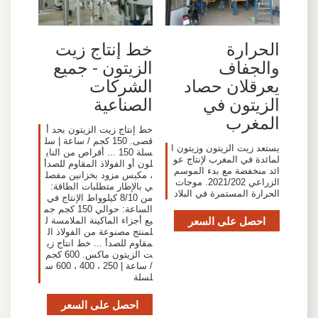
الحرارة
خط إنتاج زيت
والجفاف
الزيتون - جميع
يعرقلان حصاد
الشركات
الزيتون في
الصناعية
المغرب
خط إنتاج زيت الزيتون بحد أ
قصى. 150 كجم / ساعة | سل
يستعد زيت الزيتون وزيتون ا
سلة 150 ... أقراص من الناي
لمائدة في المغرب لإنتاج عو
لون أو الفولاذ المقاوم للصدأ
ائد منخفضة مع بدء الموسم
، مكبس مزود بخزانين مفصل
الزراعي 2021/202. موجات
ي بالإطار متطلبات الطاقة:
الحرارة المستمرة في البلاد
من 8/10 كيلوواط الإنتاج في
الساعة: حوالي 150 كجم جم
احصل على السعر
يع أجزاء الماكينة الملامسة ل
لمنتج مصنوعة من الفولاذ ال
مقاوم للصدأ ... خط انتاج زي
ت الزيتون ماكس. 600 كجم
/ ساعة | 250 ، 400 ، 600 س
لسلة
احصل على السعر