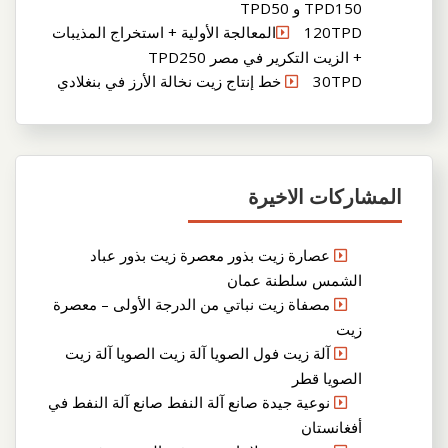
TPD150 و TPD50
120TPDالمعالجة الأولية + استخراج المذيبات
+ الزيت التكرير في مصر TPD250
30TPD خط إنتاج زيت نخالة الأرز في بنغلادي
المشاركات الاخيرة
عصارة زيت بذور معصرة زيت بذور عباد
الشمس سلطنة عمان
مصفاة زيت نباتي من الدرجة الأولى – معصرة
زيت
آلة زيت فول الصويا آلة زيت الصويا آلة زيت
الصويا قطر
نوعية جيدة صانع آلة النفط صانع آلة النفط في
أفغانستان