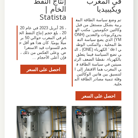
إنتاج النفط
في المغرب
الخام |
ويكيبيديا
Statista
تم وضع سياسة الطاقة المغ
ربية بشكل مستقل من قبل
، 26 أبريل 2023 في عام 20
وكالتين حكوميتين: مكتب اله
20 ، بلغ حجم إنتاج النفط الخ
يدروكربونات والتعدين (ONH
ام في المغرب حوالي 50 بر
YM) الذي يضع سياسة النف
ميلًا يوميًا. كان هذا هو أقل ح
ط المحلية ، والمكتب الوطن
جم للسنوات قيد الاستعرا
ي de l ' الكهرباء (ONE) ، الت
ض. وعلى العكس من ذلك ،
ي تضع السياسة فيما يتعلق
فإن أعلى الأحجام ...
بالكهرباء. نقطتا الضعف الرئي
سيتين في سياسة الطاقة ف
احصل على السعر
ي المغرب هما الافتقار إلى ا
لتنسيق بين هاتين الوكالتين
وقلة تنمية مصادر الطاقة الم
حلية.
احصل على السعر