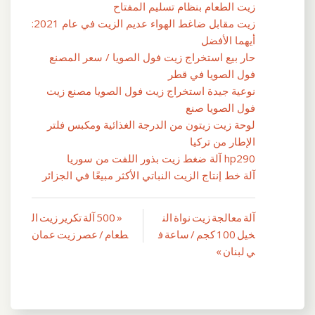
زيت الطعام بنظام تسليم المفتاح
زيت مقابل ضاغط الهواء عديم الزيت في عام 2021:
أيهما الأفضل
حار بيع استخراج زيت فول الصويا / سعر المصنع
فول الصويا في قطر
نوعية جيدة استخراج زيت فول الصويا مصنع زيت
فول الصويا صنع
لوحة زيت زيتون من الدرجة الغذائية ومكبس فلتر
الإطار من تركيا
hp290 آلة ضغط زيت بذور اللفت من سوريا
آلة خط إنتاج الزيت النباتي الأكثر مبيعًا في الجزائر
آلة معالجة زيت نواة الن
« 500 آلة تكرير زيت ال
تصفّح
خيل 100 كجم / ساعة ف
طعام / عصر زيت عمان
المقالات
ي لبنان »