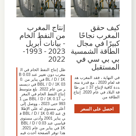
كيف حقق
إنتاج المغرب
المغرب نجاحًا
من النفط الخام
كبيرًا في مجال
- بيانات أبريل
الطاقة الشمسية
2023 - 1993-
بي بي سي في
2022
المستقبل
ظل إنتاج النفط الخام في ال
مغرب دون تغيير عند 0.03 B
في النهاية ، فقد المغرب هد
BL / D / 1K في يناير من 0.
فه لعام 2020 ، مع قدرة متج
03 BBL / D / 1K في ديسمب
ددة كافية لإنتاج 37 ٪ من طا
ر من عام 2022. بلغ متوسط
قة البلاد في عام 2020. إنتاج
إنتاج النفط الخام في المغر
الطاقة من
ب 0.17 BBL / D / 1K من 1
993 حتى 2023 ، ووصل إلى
احصل على السعر
أعلى مستوى له على الإطلا
ق عند 0.40 BBL / D / 1K ف
ي يناير 2001 وأدنى مستوى
قياسي عند 0.03 BBL / D /
1K في يناير من عام 2021.
هذا توفر الصفحة أحدث قيم