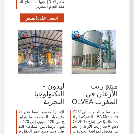
ة تم الإبلاغ عنها لـ - إنتاج الن
فط الخام المغربي
احصل على السعر
منتج زيت
ليدون -
الأرغان في
التكنولوجيا
المغرب OLVEA
البحرية
يتم تسليم الحبوب إلى OLV
الإنتاج المتوقع للنفط تقدر الا
EA Morocco ، الشركة الرائ
حتياطيات المجمعة بما يتراو
دة عالميًا في إنتاج OLVE'Tr
ح بين 120 مليون إلى 170 م
ue Argan (زيت الأرغان). تحل
ليون برميل من المكافئ النف
يل مفصل لمراقبة الجودة لـ
طي ويتم وضع عمر الحقل ف