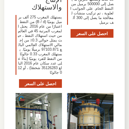
صل إلى 500000 برميل من
والاستهلاك
النفط الخام. على الجوانب ا
لعلوية ، تم تركيب منشآت ل
يستهلك المغرب 275 ألف بر
معالجة ما يصل إلى 300 أل
ميل يوميًا (B / d) من النفط
ف برميل
اعتبارًا من عام 2016. يحتل ا
لمغرب المرتبة 45 في العالم
احصل على السعر
من حيث استهلاك النفط ، حي
ث يمثل حوالي 0.3٪ من إج
مالي الاستهلاك العالمي البال
غ 97103.871 برميلًا يوميًا. ي
ستهلك المغرب 0.33 جالونًا
من النفط للفرد يوميًا (بناءً ع
لى عدد سكان عام 2016 البا
لغ 35126283 شخصًا) ، أو 12
0 جالونًا
احصل على السعر