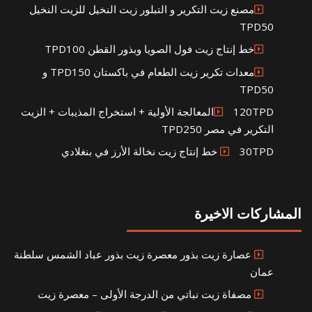
مصنع زيت التكرير و التبلور زيت النخيل للزيت النخيل
TPD50
خط إنتاج زيت فول الصويا وبذور القطن TPD100
معدات تكرير زيت الطعام في باكستان TPD150 و
TPD50
120TPDالمعالجة الأولية + استخراج المذيبات + الزيت
التكرير في مصر TPD250
30TPD خط إنتاج زيت نخالة الأرز في بنغلادي
المشاركات الاخيرة
عصارة زيت بذور معصرة زيت بذور عباد الشمس سلطنة
عمان
مصفاة زيت نباتي من الدرجة الأولى – معصرة زيت