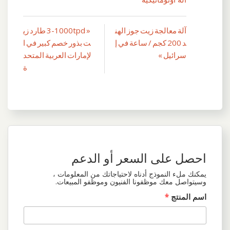
آلة معالجة زيت جوز الهن
« 3-1000tpd طارد زي
تصفّح
د 200 كجم / ساعة في إ
ت بذور خصم كبير في ا
المقالات
سرائيل »
لإمارات العربية المتحد
ة
احصل على السعر أو الدعم
يمكنك ملء النموذج أدناه لاحتياجاتك من المعلومات ،
وسيتواصل معك موظفونا الفنيون وموظفو المبيعات.
اسم المنتج
*