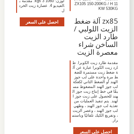
لوزن: 1060 kgs 3. مقدمة ب
ZX105 150-200KG / H 11
الفيديو 4. عصارة زيت الخرد
KW 530KG
ل
zx85 آلة ضغط
احصل على السعر
الزيت اللولبي /
طارد الزيت
الساخن شراء
معصرة الزيت
مقدمة طارد زيت الكوبرا. ط
ارد زيت الكوبرا عبارة عن آل
ة ضغط زيت مستمرة للضغ
ط مرة واحدة على لب جوز
الهند أو الضغط الثاني لكعكة
لب جوز الهند المضغوط مس
بقًا في خط إنتاج زيت جوز ال
هند للحصول على زيت جوز ا
لهند. يتم تنفيذ العمليات من
تغذية لب جوز الهند ، وطهي
لب جوز الهند ، وعصر الزيت
، وتفريغ الكيك تلقائيًا وباستم
رار.
احصل على السعر