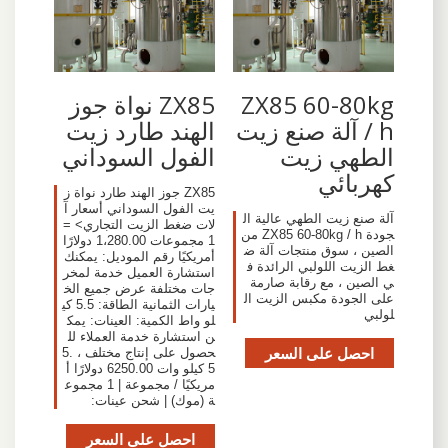
ZX85 60-80kg
ZX85 نواة جوز
/ h آلة صنع زيت
الهند طارد زيت
الطهي زيت
الفول السوداني
كهربائي
ZX85 جوز الهند طارد نواة ز
يت الفول السوداني أسعار آ
آلة صنع زيت الطهي عالية ال
لات ضغط الزيت التجاري> =
جودة ZX85 60-80kg / h من
1 مجموعات 1،280.00 دولارًا
الصين ، سوق منتجات آلة ض
أمريكيًا رقم الموديل: يمكنك
غط الزيت اللولبي الرائدة ف
استشارة العميل خدمة لمخر
ي الصين ، مع رقابة صارمة
جات مختلفة عرض جميع الخ
على الجودة مكبس الزيت ال
يارات الثمانية الطاقة: 5.5 كي
لولبي
لو واط الكمية: العينات: يمك
ن استشارة خدمة العملاء لل
احصل على السعر
حصول على إنتاج مختلف ، 5.
5 كيلو وات 6250.00 دولارًا أ
مريكيًا / مجموعة | 1 مجموع
ة (موك) | شحن عينات:
احصل على السعر