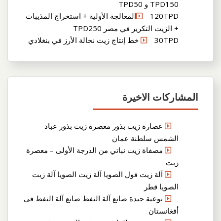
TPD150 و TPD50
120TPDالمعالجة الأولية + استخراج المذيبات
+ الزيت التكرير في مصر TPD250
30TPD خط إنتاج زيت نخالة الأرز في بنغلادي
المشاركات الاخيرة
عصارة زيت بذور معصرة زيت بذور عباد
الشمس سلطنة عمان
مصفاة زيت نباتي من الدرجة الأولى – معصرة
زيت
آلة زيت فول الصويا آلة زيت الصويا آلة زيت
الصويا قطر
نوعية جيدة صانع آلة النفط صانع آلة النفط في
أفغانستان