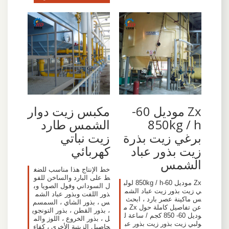
Zx موديل 60-
مكبس زيت دوار
850kg / h
الشمس طارد
برغي زيت بذرة
زيت نباتي
زيت بذور عباد
كهربائي
الشمس
خط الإنتاج هذا مناسب للضغ
ط على البارد والساخن للفو
Zx موديل 60-850kg / h لولب
ل السوداني وفول الصويا وب
ي زيت بذور زيت عباد الشم
ذور اللفت وبذور عباد الشم
س ماكينة عصر بارد ، ابحث
س ، بذور الشاي ، السمسم
عن تفاصيل كاملة حول Zx م
، بذور القطن ، بذور التونجوي
وديل 60- 850 كجم / ساعة ل
ل ، بذور الخروع ، اللوز والم
ولبي زيت بذور زيت بذور عب
حاصيل الزيتية الأخرى ، كفاء