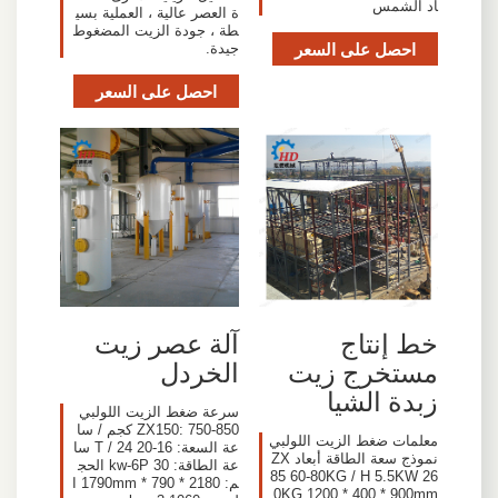
اد الشمس
ة العصر عالية ، العملية بسي
طة ، جودة الزيت المضغوط
احصل على السعر
جيدة.
احصل على السعر
خط إنتاج
آلة عصر زيت
مستخرج زيت
الخردل
زبدة الشيا
سرعة ضغط الزيت اللولبي
ZX150: 750-850 كجم / سا
معلمات ضغط الزيت اللولبي
عة السعة: 16-20 T / 24 سا
نموذج سعة الطاقة أبعاد ZX
عة الطاقة: 30 kw-6P الحج
85 60-80KG / H 5.5KW 26
م: 2180 * 790 * 1790mm ا
0KG 1200 * 400 * 900mm