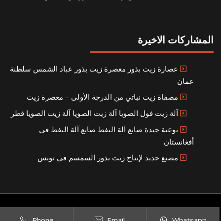
المشاركات الاخيرة
عصارة زيت بذور معصرة زيت بذور عباد الشمس سلطنة
عمان
مصفاة زيت نباتي من الدرجة الأولى – معصرة زيت
آلة زيت فول الصويا آلة زيت الصويا آلة زيت الصويا قطر
نوعية جيدة صانع آلة النفط صانع آلة النفط في
أفغانستان
مصنع جديد لإنتاج زيت بذور السمسم في تونس
Copyright © 2021
SITEMAP
بناء مصنع إنتاج الزيوت النباتية الخاص بك
|
Phone
Email
Whatsapp