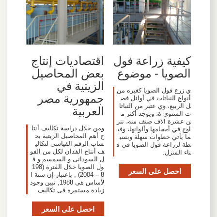
كيفية زراعة فول
اقتصاديات إنتاج
الصويا - موضوع
بعض المحاصيل
الزيتية في
ي زرع فول الصويا كغيره من
جمهورية مصر
أنواع النباتات في أوائل فص
ل الربيع، وي عتبر من النباتا
العربية
ت السنوي ة، ويوجد أكثر م
ن عشرة آلاف صنف منه، تتر
ومن خلال دراسة تكاليف أنتا
اوح في أحجامها وألوانها، وفي
ج أهم المحاصيل الزيتية بح
ما يأتي خطوات سهلة وبسي
ساب الرقم القياسى لتكالي
طة لزراعة فول الصويا في ف
ف أنتاج الفدان لكل من الفو
ناء المنزل.
ل السودانى و السمسم و ف
ول الصويا خلال الفترة (198
احصل على السعر
8 – 2004) , باعتبار إن سنة ا
لأساس هى 1988, تبين وجود
زيادة مستمرة فى تكاليف
احصل على السعر