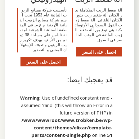
آلة ضغط الزيت المتكاملة بذ
تأسست شركة مصانع الزيو
ر الكتان آلة ضغط زيت بذور
ت النباتية عام 1953 تحت ا
الكتان التلقائي. آلة ضغط زي
سم شركة مصانع الزيوت الن
ت الفول السوداني الأوتومات
باتية الأردنية م.ع.م. في المن
يكية هي نوع من آلة ضغط ال
طقة الصناعية الشرقية لمدي
زيت الفائقة في الوقت الحا
نة نابلس على مساحة 38 دو
ضر في السوق.
نم من الأرض، بهدف تكرير ز
يت الزيتون و تعبئته للإستهلا
ك المحلي و التصدير
احصل على السعر
احصل على السعر
قد يعجبك ايضا:
Warning
: Use of undefined constant rand -
assumed 'rand' (this will throw an Error in a
future version of PHP) in
/www/wwwroot/www.trobken.be/wp-
content/themes/elixar/template-
parts/content-single.php
on line
51