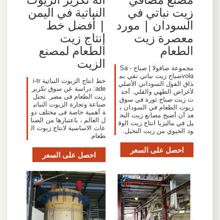
زيت نباتي في
النباتية في اليمن
السودان | مورد
| أفضل خط
معصرة زيت
إنتاج زيت
الطعام
الطعام لمصنع
الزيت
مجموعة صافولا | صباح - Sa
volaصباح زيت نباتي نقي بم
خط انتاج الزيوت النباتية i-tr
ذاق الفول السوداني الأصلي
ade: دراسة عن سوق تكرير
لأغراض الطهي والقلي. أحد
زيت الطعام فى مصر. تحتل
ث زيت صباح ثورة في سوق
صناعة وتجارة الزيوت النباتي
زيوت الطعام في السودان ب
ة أهمية خاصة فى مختلف دو
عد أن أصبح مصانع زيت النخ
ل العالم ، باعتبارها من الصنا
يل في ماليزيا انتاج زيت الوق
عات الاساسية لانتاج زيوت ال
ود الحيوي من زيت النخيل.
طعام
احصل على السعر
احصل على السعر