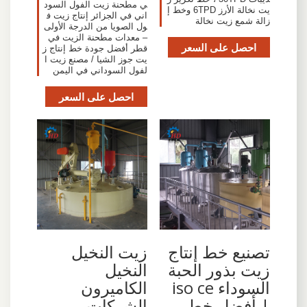
ي مطحنة زيت الفول السود
يت نخالة الأرز 6TPD وخط إ
اني في الجزائر إنتاج زيت ف
زالة شمع زيت نخالة
ول الصويا من الدرجة الأولى
– معدات مطحنة الزيت في
احصل على السعر
قطر أفضل جودة خط إنتاج ز
يت جوز الشيا / مصنع زيت ا
لفول السوداني في اليمن
احصل على السعر
تصنيع خط إنتاج
زيت النخيل
زيت بذور الحبة
النخيل
السوداء iso ce
الكاميرون
| أفضل خط
الشركات