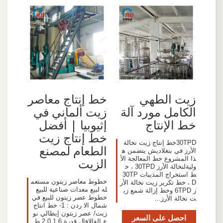
زيت الطهي
خط إنتاج معاصر
الكامل مورد آلة
زيت ألماني في
خط الإنتاج
إثيوبيا | أفضل
خط إنتاج زيت
30TPDخط إنتاج زيت نخالة
الطعام لمصنع
الأرز في بنغلاديش يتضمن ه
ذا المشروع خط المعالجة الأ
الزيت
وليةلنخالة الأرز 30TPD ، خ
ط استخراج المذيبات 30TP
خطوط معاصر زيتون مستعم
D ، خط تكرير زيت نخالة الأر
له لبيع معدات صناعية للبيع
ز 6TPD وخط إزالة شمع زي
خطوط عصر زيتون للبيع في
ت نخالة الأرز…
شمال الا ردن : 1- خط انتاج
زيت/ عصر زيتون إيطالي نو
احصل على السعر
ع الفالافال قدرة 1.6 2.0 ط