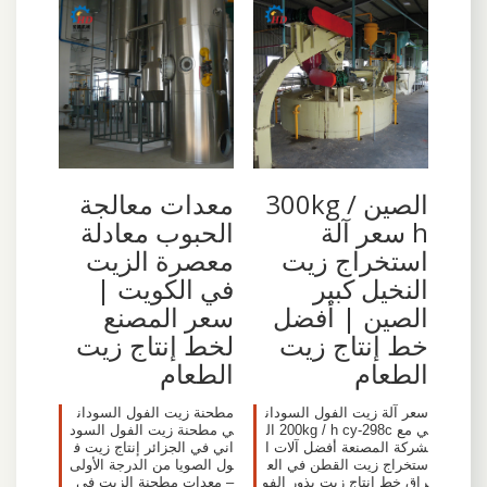
الصين 300kg /
معدات معالجة
h سعر آلة
الحبوب معادلة
استخراج زيت
معصرة الزيت
النخيل كبير
في الكويت |
الصين | أفضل
سعر المصنع
خط إنتاج زيت
لخط إنتاج زيت
الطعام
الطعام
سعر آلة زيت الفول السودان
مطحنة زيت الفول السودان
ي مع 200kg / h cy-298c ال
ي مطحنة زيت الفول السود
شركة المصنعة أفضل آلات ا
اني في الجزائر إنتاج زيت ف
ستخراج زيت القطن في الع
ول الصويا من الدرجة الأولى
راق خط إنتاج زيت بذور الفو
– معدات مطحنة الزيت في