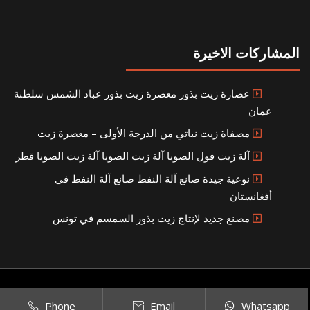
المشاركات الاخيرة
عصارة زيت بذور معصرة زيت بذور عباد الشمس سلطنة
عمان
مصفاة زيت نباتي من الدرجة الأولى – معصرة زيت
آلة زيت فول الصويا آلة زيت الصويا آلة زيت الصويا قطر
نوعية جيدة صانع آلة النفط صانع آلة النفط في
أفغانستان
مصنع جديد لإنتاج زيت بذور السمسم في تونس
Copyright © 2021
SITEMAP
بناء مصنع إنتاج الزيوت النباتية الخاص بك
|
Phone
Email
Whatsapp