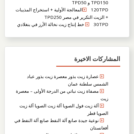
TPD150 و TPD50
120TPDالمعالجة الأولية + استخراج المذيبات
+ الزيت التكرير في مصر TPD250
30TPD خط إنتاج زيت نخالة الأرز في بنغلادي
المشاركات الاخيرة
عصارة زيت بذور معصرة زيت بذور عباد
الشمس سلطنة عمان
مصفاة زيت نباتي من الدرجة الأولى – معصرة
زيت
آلة زيت فول الصويا آلة زيت الصويا آلة زيت
الصويا قطر
نوعية جيدة صانع آلة النفط صانع آلة النفط في
أفغانستان