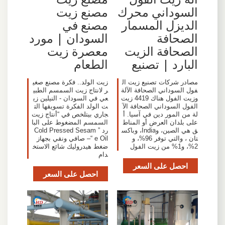
السوداني محرك
مصنع زيت
الديزل المسمار
مصنع في
الصحافة
السودان | مورد
الصحافة الزيت
معصرة زيت
البارد | تصنيع
الطعام
مصادر شركات تصنيع زيت ال
زيت الولد.. فكرة مصنع صغي
فول السوداني الصحافة الآلة
ر لانتاج زيت السمسم الطبي
وزيت الفول هناك 4419 زيت
عي في السودان - النيلين زي
الفول السوداني الصحافة الآ
ت الولد الفكرة تسويقها الت
لة من المور دين في آسيا. أ
جاري بيتلخص في “أنتاج زيت
على بلدان العرض أو المناط
السمسم المضغوط على البا
ق هي الصين، وIndia، وباكس
رد ” Cold Pressed Sesam
تان ، والتي توفر 96%، و
e Oil “– صافي ونقي بجهاز
2%، و1% من زيت الفول
ضغط هيدروليك شائع الاستخ
دام
احصل على السعر
احصل على السعر