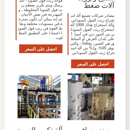
فوائد زيت فول الصويا - الم
آلات ضغط
رسال ويتم تكرير معظم زي
ت فول الصويا المخلوطة ، و
المهدرجة في بعض الأحيان .
مصادر شركات تصنيع آلة اس
ثم إنه يمكن أن تكون متدرج
تخراج زيت الفول السوداني
ة في مستويات مختلفة ونقا
وآلة استخراج هناك 1999 آلة
ط القوة في زيت فول الصوي
استخراج زيت الفول السودان
ا اعتمادا على التطبيق المط
ي من المور دين في آسيا. أ
لوب .
على بلدان العرض أو المناط
ق هي الصين، وIndia ، والتي
توفر 95%، و1% من آلة است
احصل على السعر
خراج زيت الفول السوداني
احصل على السعر
مصنع مصافي
آلة تكرير الزيوت