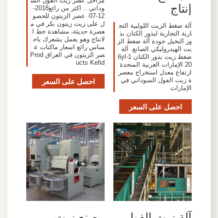
مراحل عصر زيت الفول الس
إنتاج
وداني .. اكثر من رائع2018-
12-07· عصر الزيتون للحصو
ل على زيت زيتون بكر في م
آلة ضغط الزيت اللولبية التج
عصرة حديثة، مشاهدة خط ا
ارية التجارية لبذور الكتان بذ
لانتاج وهو يعمل يشعرك باح
ور النخيل جودة آلة ضغط الز
ساس رائع اسعار ماكنات ع
يت الهيدروليكي الصانع. آلة
صر الزيتون في العراق Prod
ضغط زيت بذور الكتان 6yl-1
ucts Kefid
20 الإمارات العربية المتحدة
ارتفاع معدل استخراج معصر
ة زيت الفول السوداني في
احصل على السعر
الإمارات
احصل على السعر
آلة زيت الفول
مصنع زيت