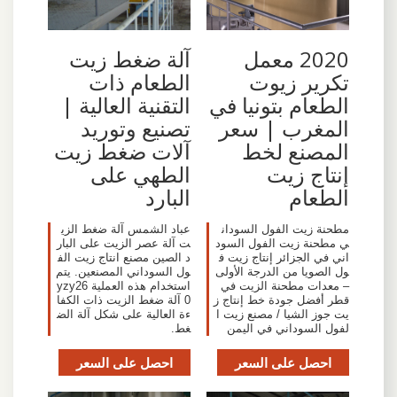
2020 معمل
آلة ضغط زيت
تكرير زيوت
الطعام ذات
الطعام بتونيا في
التقنية العالية |
المغرب | سعر
تصنيع وتوريد
المصنع لخط
آلات ضغط زيت
إنتاج زيت
الطهي على
الطعام
البارد
مطحنة زيت الفول السودان
عباد الشمس آلة ضغط الزي
ي مطحنة زيت الفول السود
ت آلة عصر الزيت على البار
اني في الجزائر إنتاج زيت ف
د الصين مصنع انتاج زيت الف
ول الصويا من الدرجة الأولى
ول السوداني المصنعين. يتم
– معدات مطحنة الزيت في
استخدام هذه العملية yzy26
قطر أفضل جودة خط إنتاج ز
0 آلة ضغط الزيت ذات الكفا
يت جوز الشيا / مصنع زيت ا
ءة العالية على شكل آلة الض
لفول السوداني في اليمن
غط.
احصل على السعر
احصل على السعر