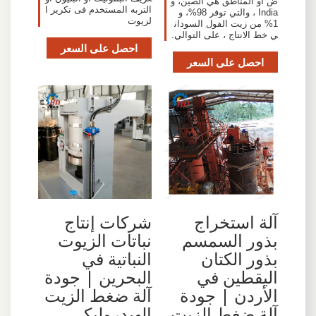
ض أو المناطق هي الصين، و
التربه المستخدم فى تكرير ا
India ، والتي توفر 98%، و
لزيوت
1% من زيت الفول السودان
ي خط الانتاج ، على التوالي.
احصل على السعر
احصل على السعر
آلة استخراج
شركات إنتاج
بذور السمسم
نباتات الزيوت
بذور الكتان
النباتية في
اليقطين في
البحرين | جودة
الأردن | جودة
آلة ضغط الزيت
آلة ضغط الزيت
الهيدروليكي