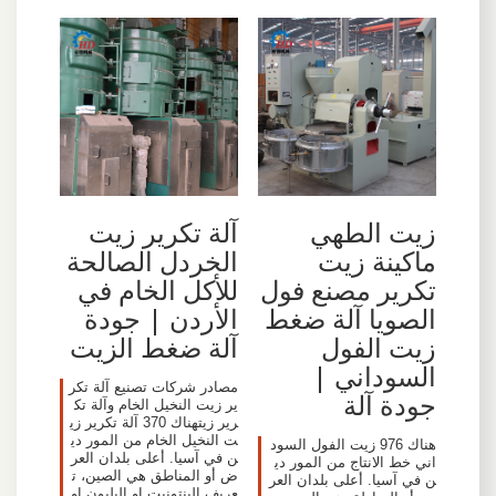
زيت الطهي
آلة تكرير زيت
ماكينة زيت
الخردل الصالحة
تكرير مصنع فول
للأكل الخام في
الصويا آلة ضغط
الأردن | جودة
زيت الفول
آلة ضغط الزيت
السوداني |
مصادر شركات تصنيع آلة تكر
جودة آلة
ير زيت النخيل الخام وآلة تك
رير زيتهناك 370 آلة تكرير زي
ت النخيل الخام من المور دي
هناك 976 زيت الفول السود
ن في آسيا. أعلى بلدان العر
اني خط الانتاج من المور دي
ض أو المناطق هي الصين، ت
ن في آسيا. أعلى بلدان العر
عريف البنتونيت او البليون او