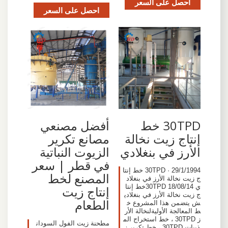
احصل على السعر
احصل على السعر
30TPD خط
أفضل مصنعي
إنتاج زيت نخالة
مصانع تكرير
الأرز في بنغلادي
الزيوت النباتية
في قطر | سعر
29/1/1994 · 30TPD خط إنتا
المصنع لخط
ج زيت نخالة الأرز في بنغلاد
ي 18/08/14 30TPDخط إنتا
إنتاج زيت
ج زيت نخالة الأرز في بنغلادي
الطعام
ش يتضمن هذا المشروع خ
ط المعالجة الأوليةلنخالة الأر
ز 30TPD ، خط استخراج الم
مطحنة زيت الفول السودان
ذيبات 30TPD ، خط تكرير ز