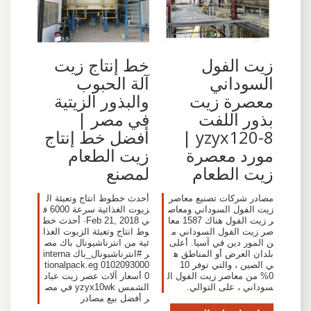
زيت الفول
خط إنتاج زيت
السوداني
آلة الحبوب
معصرة زيت
والبذور الزيتية
بذور اللفت
في مصر |
yzyx120-8 |
أفضل خط إنتاج
مورد معصرة
زيت الطعام
زيت الطعام
لمصنع
مصادر شركات تصنيع معاصر
أحدث خطوط انتاج وتعبئة ال
زيت الفول السوداني ومعاص
زيوت الغذائية سرعة 6000 ف
ر زيت الفول هناك 1587 معا
ي Feb 21, 2018· أحدث خط
صر زيت الفول السوداني م
وط انتاج وتعبئة الزيوت الغذا
ن المور دين في آسيا. أعلى
ئية من انترناشيونال باك مص
بلدان العرض أو المناطق ه
ر #انترناشيونال_باك interna
ي الصين ، والتي توفر 10
tionalpack.eg 0102093000
0% من معاصر زيت الفول ال
0 أسعار آلات عصر زيت عباد
سوداني ، على التوالي.
الشمس yzyx10wk في مص
ر أفضل بيع مصادر