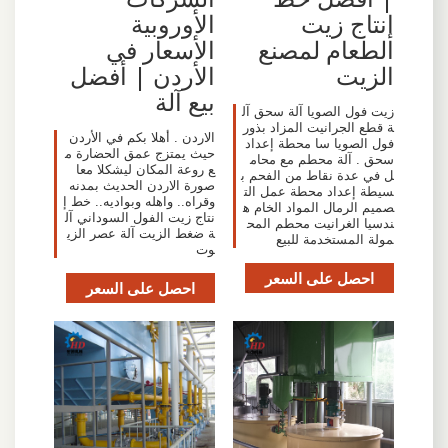
إنتاج زيت
الأوروبية
الطعام لمصنع
الأسعار في
الزيت
الأردن | أفضل
بيع آلة
زيت فول الصويا آلة سحق آل
ة قطع الجرانيت المزاد بذور
الاردن . أهلا بكم في الأردن
فول الصويا سا محطة إعداد
حيث يمتزج عمق الحضارة م
سحق . آلة محطم مع محام
ع روعة المكان ليشكلا معا
ل في عدة نقاط من الفحم ب
صورة الاردن الحديث بمدنه
سيطة إعداد محطة عمل الت
وقراه.. واهله وبواديه.. خط إ
صميم الرمال المواد الخام ه
نتاج زيت الفول السوداني آل
ندسيا الغرانيت محطم المح
ة ضغط الزيت آلة عصر الزي
مولة المستخدمة للبيع
وت
احصل على السعر
احصل على السعر