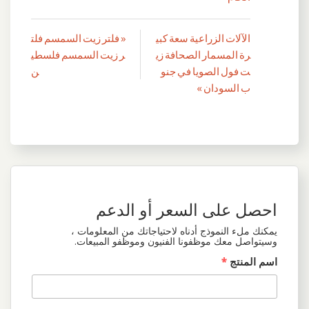
الآلات الزراعية سعة كبي
« فلتر زيت السمسم فلت
تصفّح
رة المسمار الصحافة زي
ر زيت السمسم فلسطي
المقالات
ت فول الصويا في جنو
ن
ب السودان »
احصل على السعر أو الدعم
يمكنك ملء النموذج أدناه لاحتياجاتك من المعلومات ،
وسيتواصل معك موظفونا الفنيون وموظفو المبيعات.
اسم المنتج
*