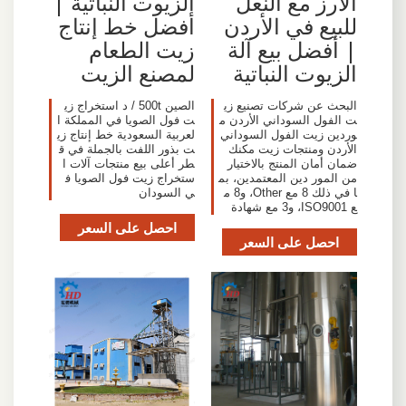
الأرز مع النعل
الزيوت النباتية |
للبيع في الأردن
أفضل خط إنتاج
| أفضل بيع آلة
زيت الطعام
الزيوت النباتية
لمصنع الزيت
البحث عن شركات تصنيع زي
الصين 500t / د استخراج زي
ت الفول السوداني الأردن م
ت فول الصويا في المملكة ا
وردين زيت الفول السوداني
لعربية السعودية خط إنتاج زي
الأردن ومنتجات زيت مكنك
ت بذور اللفت بالجملة في ق
ضمان أمان المنتج بالاختيار
طر أعلى بيع منتجات آلات ا
من المور دين المعتمدين، بم
ستخراج زيت فول الصويا ف
ا في ذلك 8 مع Other، و8 م
ي السودان
ع ISO9001، و3 مع شهادة
احصل على السعر
احصل على السعر