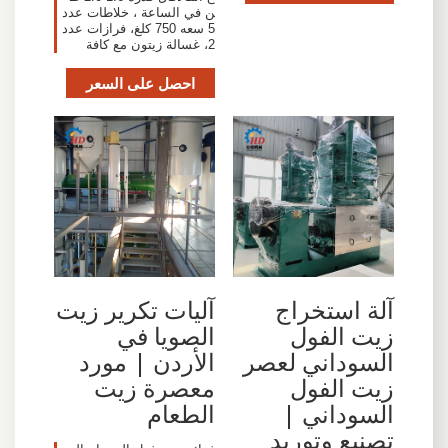
ن في الساعة ، خلاطات عدد
5 سعه 750 كلغ، فرازات عدد
2، غسالة زيتون مع كافة
احصل على السعر
آلة استخراج
آليات تكرير زيت
زيت الفول
الصويا في
السوداني لعصر
الأردن | مورد
زيت الفول
معصرة زيت
السوداني |
الطعام
تصنيع وتوريد