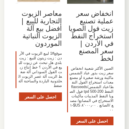
انخفاض سعر
معاصر الزيوت
عملية تصنيع
التجارية للبيع |
زيت فول الصويا
أفضل بيع آلة
استخراج النفط
الزيوت النباتية
في الأردن |
الموردون
سعر المصنع
موقع#1 لبيع الزيوت في الأر
لخط
دن : زيت زيتون للبيع : زيت
بلدي هل تبحث عن زيوت للب
يع في الأردن ؟ خط إنتاج زي
الصين الأكثر شعبية انخفاض
ت الفول السوداني آلة ضغ
سعر زيت بذور عباد الشمس
ط الزيت آلة عصر الزيوت ال
ماكينة ورشة صغيرة أو مصنع
حلذونية الباردة والساخنة آلة
معدات استخراج الفول النف
ضغط
ط/عباد الشمس/flaxseeds
النفط 200-500 tpd فول الص
ويا النفط المذيبات ماكينات
احصل على السعر
الاستخراج في المصانع/ مصن
ع /الصانع . ٨٬٠٠٠٫٠٠ US$-١
٠٠
احصل على السعر