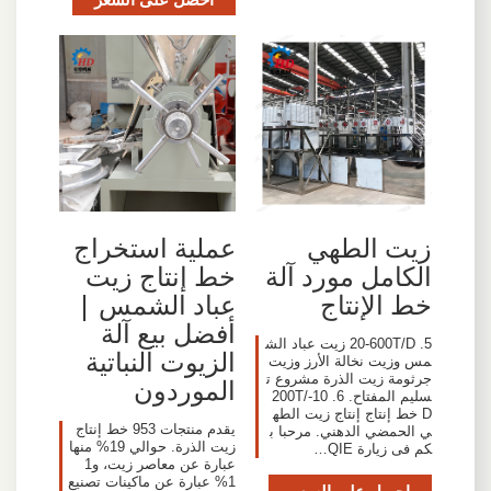
زيت الطهي
عملية استخراج
الكامل مورد آلة
خط إنتاج زيت
خط الإنتاج
عباد الشمس |
أفضل بيع آلة
5. 20-600T/D زيت عباد الش
الزيوت النباتية
مس وزيت نخالة الأرز وزيت
جرثومة زيت الذرة مشروع ت
الموردون
سليم المفتاح. 6. 10-200T/
D خط إنتاج إنتاج زيت الطه
يقدم منتجات 953 خط إنتاج
ي الحمضي الدهني. مرحبا ب
زيت الذرة. حوالي 19% منها
كم فى زيارة QIE…
عبارة عن معاصر زيت، و1
1% عبارة عن ماكينات تصنيع
احصل على السعر