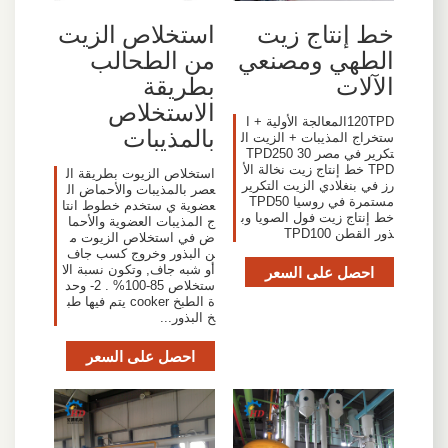
خط إنتاج زيت
استخلاص الزيت
الطهي ومصنعي
من الطحالب
الآلات
بطريقة
الاستخلاص
120TPDالمعالجة الأولية + ا
بالمذيبات
ستخراج المذيبات + الزيت ال
تكرير في مصر TPD250 30
TPD خط إنتاج زيت نخالة الأ
استخلاص الزيوت بطريقة ال
رز في بنغلادي الزيت التكرير
عصر بالمذيبات والأحماض ال
مستمرة في روسيا TPD50
عضوية ي ستخدم خطوط انتا
خط إنتاج زيت فول الصويا وب
ج المذيبات العضوية والأحما
ذور القطن TPD100
ض في استخلاص الزيوت م
ن البذور وخروج كسب جاف
احصل على السعر
أو شبه جاف, وتكون نسبة الا
ستخلاص 85-100% . 2- وحد
ة الطبخ cooker يتم فيها طب
خ البذور...
احصل على السعر