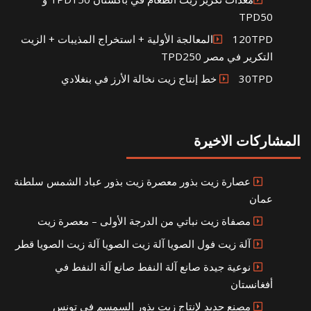
TPD50
120TPDالمعالجة الأولية + استخراج المذيبات + الزيت
التكرير في مصر TPD250
30TPD خط إنتاج زيت نخالة الأرز في بنغلادي
المشاركات الاخيرة
عصارة زيت بذور معصرة زيت بذور عباد الشمس سلطنة
عمان
مصفاة زيت نباتي من الدرجة الأولى – معصرة زيت
آلة زيت فول الصويا آلة زيت الصويا آلة زيت الصويا قطر
نوعية جيدة صانع آلة النفط صانع آلة النفط في
أفغانستان
مصنع جديد لإنتاج زيت بذور السمسم في تونس