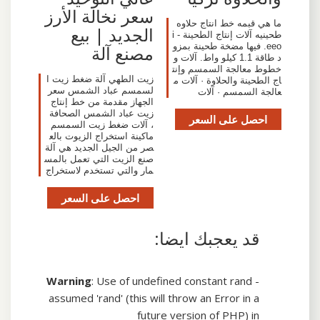
سعر نخالة الأرز
ما هي قبمه خط انتاج حلاوه
الجديد | بيع
طحينيه آلات إنتاج الطحينة - i
eeo. فيها مضخة طحينة بمزو
مصنع آلة
د طاقة 1.1 كيلو واط. آلات و
خطوط معالجة السمسم وإنت
زيت الطهي آلة ضغط زيت ا
اج الطحينة والحلاوة · آلات م
لسمسم عباد الشمس سعر
عالجة السمسم · آلات
الجهاز مقدمة من خط إنتاج
زيت عباد الشمس الصحافة
احصل على السعر
، آلات ضغط زيت السمسم
ماكينة استخراج الزيوت بالع
صر من الجيل الجديد هي آلة
صنع الزيت التي تعمل بالمس
مار والتي تستخدم لاستخراج
احصل على السعر
قد يعجبك ايضا:
Warning
: Use of undefined constant rand -
assumed 'rand' (this will throw an Error in a
future version of PHP) in