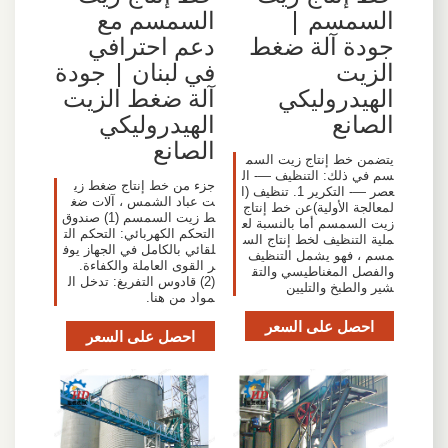
السمسم |
السمسم مع
جودة آلة ضغط
دعم احترافي
الزيت
في لبنان | جودة
الهيدروليكي
آلة ضغط الزيت
الصانع
الهيدروليكي
الصانع
يتضمن خط إنتاج زيت السم
سم في ذلك: التنظيف —- ال
جزء من خط إنتاج ضغط زي
عصر —- التكرير 1. تنظيف (ا
ت عباد الشمس ، آلات ضغ
لمعالجة الأولية)عن خط إنتاج
ط زيت السمسم (1) صندوق
زيت السمسم أما بالنسبة لع
التحكم الكهربائي: التحكم الت
ملية التنظيف لخط إنتاج الس
لقائي بالكامل في الجهاز يوف
مسم ، فهو يشمل التنظيف
ر القوى العاملة والكفاءة.
والفصل المغناطيسي والتق
(2) قادوس التفريغ: تدخل ال
شير والطبخ والتليين
مواد من هنا.
احصل على السعر
احصل على السعر