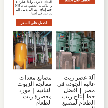
الغذاء الأخرى، و1% عبارة ع
ن ماكينات الحشو. هناك 945
خط إنتاج زيت الذرة من الم
ور دين في آسيا.
احصل على السعر
آلة عصر زيت
مصانع معدات
عالية الجودة في
معالجة الزيوت
مصر | أفضل
النباتية | مورد
خط إنتاج زيت
معصرة زيت
الطعام لمصنع
الطعام