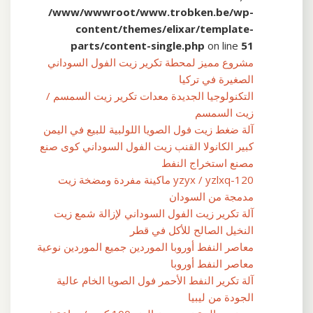
/www/wwwroot/www.trobken.be/wp-
content/themes/elixar/template-
parts/content-single.php
on line
51
مشروع مميز لمحطة تكرير زيت الفول السوداني
الصغيرة في تركيا
التكنولوجيا الجديدة معدات تكرير زيت السمسم /
زيت السمسم
آلة ضغط زيت فول الصويا اللولبية للبيع في اليمن
كبير الكانولا القنب زيت الفول السوداني كوى صنع
مصنع استخراج النفط
yzyx / yzlxq-120 ماكينة مفردة ومضخة زيت
مدمجة من السودان
آلة تكرير زيت الفول السوداني لإزالة شمع زيت
النخيل الصالح للأكل في قطر
معاصر النفط أوروبا الموردين جميع الموردين نوعية
معاصر النفط أوروبا
آلة تكرير النفط الأحمر فول الصويا الخام عالية
الجودة من ليبيا