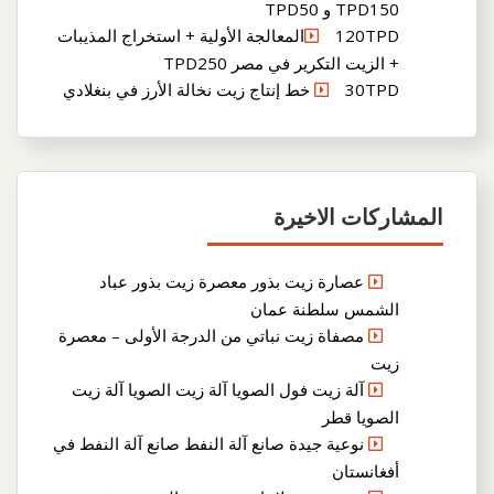
TPD150 و TPD50
120TPDالمعالجة الأولية + استخراج المذيبات
+ الزيت التكرير في مصر TPD250
30TPD خط إنتاج زيت نخالة الأرز في بنغلادي
المشاركات الاخيرة
عصارة زيت بذور معصرة زيت بذور عباد
الشمس سلطنة عمان
مصفاة زيت نباتي من الدرجة الأولى – معصرة
زيت
آلة زيت فول الصويا آلة زيت الصويا آلة زيت
الصويا قطر
نوعية جيدة صانع آلة النفط صانع آلة النفط في
أفغانستان