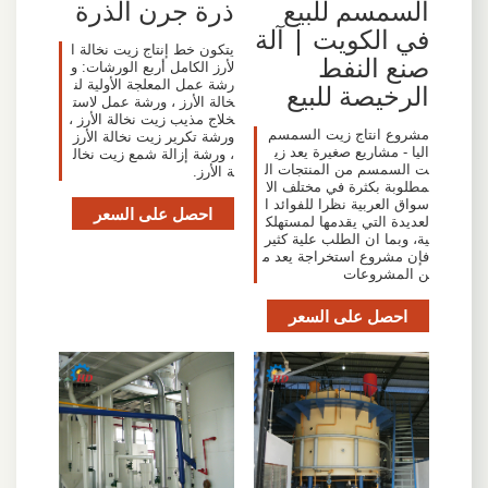
السمسم للبيع
ذرة جرن الذرة
في الكويت | آلة
يتكون خط إنتاج زيت نخالة ا
صنع النفط
لأرز الكامل أربع الورشات: و
رشة عمل المعلجة الأولية لن
الرخيصة للبيع
خالة الأرز ، ورشة عمل لاست
خلاج مذيب زيت نخالة الأرز ،
مشروع انتاج زيت السمسم
ورشة تكرير زيت نخالة الأرز
اليا - مشاريع صغيرة يعد زي
، ورشة إزالة شمع زيت نخال
ت السمسم من المنتجات ال
ة الأرز.
مطلوبة بكثرة في مختلف الا
سواق العربية نظرا للفوائد ا
احصل على السعر
لعديدة التي يقدمها لمستهلك
ية، وبما ان الطلب علية كثير
فإن مشروع استخراجة يعد م
ن المشروعات
احصل على السعر