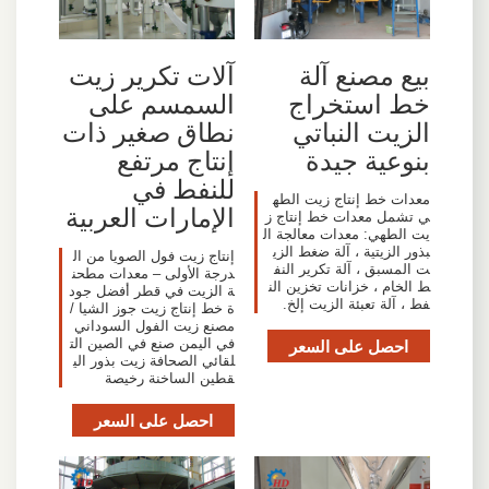
بيع مصنع آلة
آلات تكرير زيت
خط استخراج
السمسم على
الزيت النباتي
نطاق صغير ذات
بنوعية جيدة
إنتاج مرتفع
للنفط في
معدات خط إنتاج زيت الطه
الإمارات العربية
ي تشمل معدات خط إنتاج ز
يت الطهي: معدات معالجة ال
بذور الزيتية ، آلة ضغط الزي
إنتاج زيت فول الصويا من ال
ت المسبق ، آلة تكرير النف
درجة الأولى – معدات مطحن
ط الخام ، خزانات تخزين الن
ة الزيت في قطر أفضل جود
فط ، آلة تعبئة الزيت إلخ.
ة خط إنتاج زيت جوز الشيا /
مصنع زيت الفول السوداني
احصل على السعر
في اليمن صنع في الصين الت
لقائي الصحافة زيت بذور الي
قطين الساخنة رخيصة
احصل على السعر