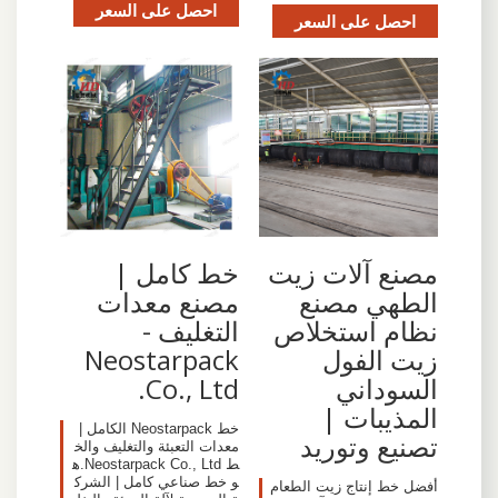
احصل على السعر
احصل على السعر
مصنع آلات زيت
خط كامل |
الطهي مصنع
مصنع معدات
نظام استخلاص
التغليف -
زيت الفول
Neostarpack
السوداني
Co., Ltd.
المذيبات |
خط Neostarpack الكامل |
تصنيع وتوريد
معدات التعبئة والتغليف والخ
ط Neostarpack Co., Ltd.ه
و خط صناعي كامل | الشرك
أفضل خط إنتاج زيت الطعام