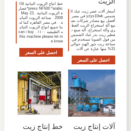
الزيت
خط انتاج الزيوت النباتية Oil
press NF500 *arabic*عصار
أسعار آلات عصر زيت عباد ال
ة الزيوت النباتية. May 23,
شمس yzyx10wk في مصر
2009 . صناعة الزيوت النباتي
أفضل بيع مصادر شركات تص
ة. . في مصر القاهره كما لد
نيع آلة استخراج الزيت العط
ينا جميع انواع الزيوت النباتي
ري وآلة استخراج. آلة صنع ت
ه الطبيعيه ١٠٠٪ . can i buy
قطير زيت بذر عباد الشمس
this machine please let m
من فول الصويا تستخدم في
e know
صناعة زيت جوز الهند حوالي
31% منها عبارة عن آلات
احصل على السعر
احصل على السعر
آلات إنتاج زيت
خط إنتاج زيت