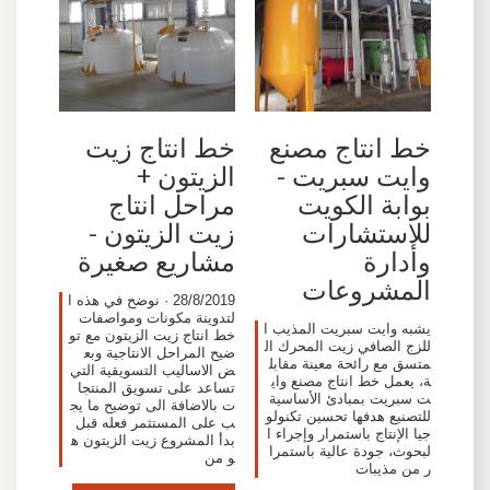
خط انتاج مصنع
خط انتاج زيت
وايت سبريت -
الزيتون +
بوابة الكويت
مراحل انتاج
للاستشارات
زيت الزيتون -
وأدارة
مشاريع صغيرة
المشروعات
28/8/2019 · نوضح في هذه ا
لتدوينة مكونات ومواصفات
يشبه وايت سبريت المذيب ا
خط انتاج زيت الزيتون مع تو
للزج الصافي زيت المحرك ال
ضيح المراحل الانتاجية وبع
متسق مع رائحة معينة مقابل
ض الاساليب التسويقية التي
ة، يعمل خط انتاج مصنع واي
تساعد على تسويق المنتجا
ت سبريت بمبادئ الأساسية
ت بالاضافة الى توضيح ما يج
للتصنيع هدفها تحسين تكنولو
ب على المستثمر فعله قبل
جيا الإنتاج باستمرار وإجراء ا
بدأ المشروع زيت الزيتون ه
لبحوث، جودة عالية باستمرا
و من
ر من مذيبات