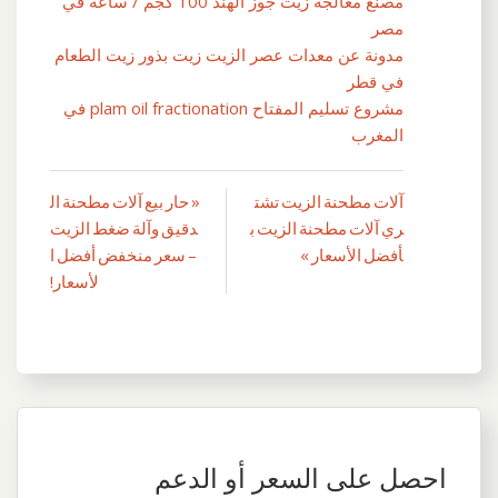
مصنع معالجة زيت جوز الهند 100 كجم / ساعة في
مصر
مدونة عن معدات عصر الزيت زيت بذور زيت الطعام
في قطر
مشروع تسليم المفتاح plam oil fractionation في
المغرب
آلات مطحنة الزيت تشت
« حار بيع آلات مطحنة ال
تصفّح
ري آلات مطحنة الزيت ب
دقيق وآلة ضغط الزيت
المقالات
أفضل الأسعار »
– سعر منخفض أفضل ا
لأسعار!
احصل على السعر أو الدعم