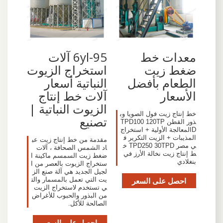
معدات خط
6yl-95 آلات
ضغط زيت
استخراج الزيوت
الطعام بأفضل
النباتية أسعار
الأسعار
آلات خط إنتاج
الزيوت النباتية |
خط إنتاج زيت فول الصويا وب
تصنيع
ذور القطن TPD100 120TP
Dالمعالجة الأولية + استخراج
المذيبات + الزيت التكرير ف
مقدمة من خط إنتاج زيت عب
ي مصر TPD250 30TPD خ
اد الشمس الصحافة ، آلات
ط إنتاج زيت نخالة الأرز في
ضغط زيت السمسم ماكينة ا
بنغلادي
ستخراج الزيوت بالعصر من ا
لجيل الجديد هي آلة صنع الز
احصل على السعر
يت التي تعمل بالمسمار والت
ي تستخدم لاستخراج الزيت
من البذور والحبوب للأغراض
الصالحة للأكل.
احصل على السعر