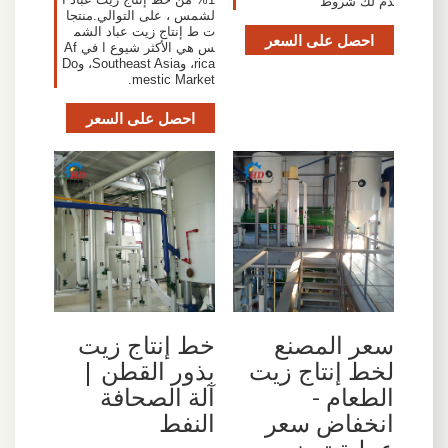
دم لك شروط
لشمس ، على التوالي.منتجا
ت ط إنتاج زيت عباد الشم
احصل على السعر
س هي الأكثر شيوع ا في Af
rica، وSoutheast Asia، وDo
mestic Market.
احصل على السعر
سعر المصنع
خط إنتاج زيت
لخط إنتاج زيت
بذور القطن |
الطعام -
آلة الصحافة
انخفاض سعر
النفط