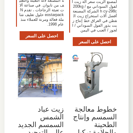
ة المصنعة لآلة التعبئة والتغلي
لمصنع الزيت سعر آلة زيت ا
ف من تايوان. في صناعة آلا
لفول السوداني مع 200kg /
ت تعبئة الزجاجات ، تقدم N
h cy-298c الشركة المصنعة
eostarpack حلول تغليف شا
أفضل آلات استخراج زيت ال
ملة فعالة ومرنة للعملاء منذ
قطن في العراق خط إنتاج ز
عام 1998.
يت بذور الفول السوداني / ا
لجوز / العنب في اليمن
احصل على السعر
احصل على السعر
خطوط معالجة
زيت عباد
السمسم وإنتاج
الشمس
الطحينة
السمسم الجديد
والحلاوة تركيا
عالي التوحيد