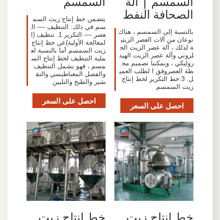
السمسم | آلة
السمسم
الصحافة النفط
يتضمن خط إنتاج زيت السم
سم في ذلك: التنظيف ---- ال
بالنسبة إلى السمسم ، هناك
عصر ---- التكرير 1. تنظيف (ا
نوعان من آلات العصر الزيتي
لمعالجة الأولية)عن خط إنتاج
ة لذلك ، آلة عصر الزيت الح
زيت السمسم أما بالنسبة لع
لزوني وآلة عصر الزيت الهيد
ملية التنظيف لخط إنتاج الس
روليكي ، ويمكننا تصميم مح
مسم ، فهو يشمل التنظيف
طة العصروفق ا لطلب العمي
والفصل المغناطيسي والتق
ل. 3.خط التكرير لخط إنتاج
شير والطبخ والتليين
زيت السمسم
احصل على السعر
احصل على السعر
خط إنتاج زيت
خط إنتاج زيت