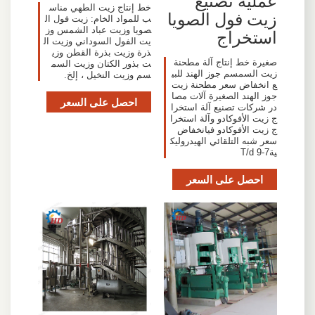
عملية تصنيع
خط إنتاج زيت الطهي مناس
زيت فول الصويا
ب للمواد الخام: زيت فول ال
صويا وزيت عباد الشمس وز
استخراج
يت الفول السوداني وزيت ال
ذرة وزيت بذرة القطن وزي
صغيرة خط إنتاج آلة مطحنة
ت بذور الكتان وزيت السم
زيت السمسم جوز الهند للبي
سم وزيت النخيل ، إلخ.
ع انخفاض سعر مطحنة زيت
جوز الهند الصغيرة آلات مصا
احصل على السعر
در شركات تصنيع آلة استخرا
ج زيت الأفوكادو وآلة استخرا
ج زيت الأفوكادو فيانخفاض
سعر شبه التلقائي الهيدروليك
ية7-9 T/d
احصل على السعر