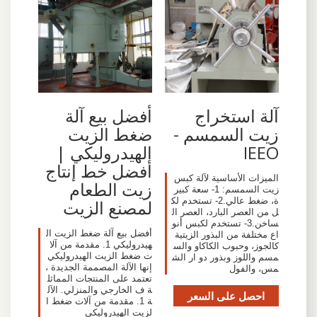
آلة استخراج
أفضل بيع آلة
زيت السمسم -
ضغط الزيت
IEEO
الهيدروليكي |
أفضل خط إنتاج
الميزات الأساسية لآلة كبس
زيت الطعام
زيت السمسم: 1- سعة كبير
ة، ضغط عالي.2- تستخدم لك
لمصنع الزيت
ل من العصر البارد، العصر ال
ساخن.3- تستخدم لكبس أنو
أفضل بيع آلة ضغط الزيت ال
اع مختلفة من البذور الزيتية
هيدروليكي 1. مقدمة من آلا
كالجوز، وحبوب الكاكاو والس
ت ضغط الزيت الهيدروليكي
مسم واللوز وبذور دو ار الش
إنها الآلة المصممة الجديدة ،
مس، والفول
تعتمد على المنتجات المماثل
ة ف الخارجي والمنزلي. الآل
احصل على السعر
ة 1. مقدمة من آلات ضغط ا
لزيت الهيدروليكي