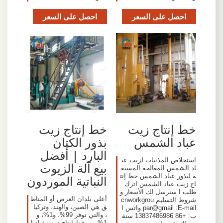
احصل على السعر
احصل على السعر
خط إنتاج زيت
خط إنتاج زيت
عباد الشمس
بذور الكتان
البارد | أفضل
استخلاص المذيبات لزيت عب
بيع آلة الزيوت
اد الشمس المعالجة المسبق
ة لبذور عباد الشمس خط إنت
النباتية الموردون
اج زيت عباد الشمس اترك
طلب ا سنرسل لك الأسعار و
أعلى بلدان العرض أو المناط
شروط التسليم cnworkgrou
ق هي الصين، والهند، وتركيا
par@gmail :E-mail واتس ا
، والتي توفر 99%، و1%، و
ب: +86 13837486986 سنق
1% من خط إنتاج زيت عباد ا