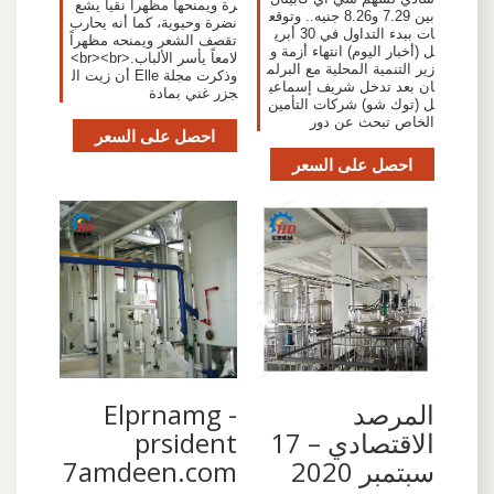
رة ويمنحها مظهراً نقياً يشع
بين 7.29 و8.26 جنيه.. وتوقع
نضرة وحيوية، كما أنه يحارب
ات ببدء التداول في 30 أبري
تقصف الشعر ويمنحه مظهراً
ل (أخبار اليوم) انتهاء أزمة و
لامعاً يأسر الألباب.<br><br>
زير التنمية المحلية مع البرلم
وذكرت مجلة Elle أن زيت ال
ان بعد تدخل شريف إسماعي
جزر غني بمادة
ل (توك شو) شركات التأمين
الخاص تبحث عن دور
احصل على السعر
احصل على السعر
المرصد
Elprnamg -
الاقتصادي – 17
prsident
سبتمبر 2020
7amdeen.com