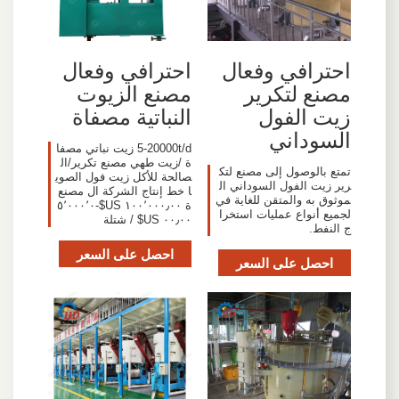
احترافي وفعال
احترافي وفعال
مصنع لتكرير
مصنع الزيوت
زيت الفول
النباتية مصفاة
السوداني
5-20000t/d زيت نباتي مصفا
ة /زيت طهي مصنع تكرير/ال
تمتع بالوصول إلى مصنع لتك
صالحة للأكل زيت فول الصوي
رير زيت الفول السوداني ال
ا خط إنتاج الشركة ال مصنع
موثوق به والمتقن للغاية في
ة ١٠٠٬٠٠٠٫٠٠ US$-٥٬٠٠٠٬٠
لجميع أنواع عمليات استخرا
٠٠٫٠٠ US$ / شتلة
ج النفط.
احصل على السعر
احصل على السعر