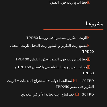
خط إنتاج زيت فول الصويا
مشروعنا
الزيت التكرير مستمرة في روسيا TPD50
مصنع زيت التكرير و التبلور زيت النخيل للزيت النخيل
TPD50
خط إنتاج زيت فول الصويا وبذور القطن TPD100
معدات تكرير زيت الطعام في باكستان TPD150 و
TPD50
120TPDالمعالجة الأولية + استخراج المذيبات + الزيت
التكرير في مصر TPD250
30TPD خط إنتاج زيت نخالة الأرز في بنغلادي