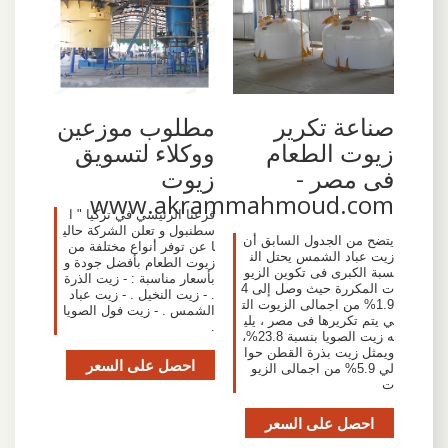
صناعة تكرير
مطلوب موزعين
زيوت الطعام
ووكلاء لتسويق
فى مصر -
زيوت
www.akrammahmoud.com
فرعنا الرئيسي في تركيا " ا
سطنبول و تعلن الشركة حالي
يتضح من الجدول السابق أن
ا عن توفر أنواع مختلفة من
زيت عباد الشمس يحتل الن
زيوت الطعام بأفضل جودة و
سبة الكبرى فى تكوين الزيو
بأسعار مناسبة : - زيت الذرة
ت المكررة حيث وصل إلى 4
. - زيت النخيل . - زيت عباد
1.9% من اجمالى الزيوت الت
الشمس . - زيت فول الصويا
ي يتم تكريرها فى مصر ، يلي
.
ه زيت الصويا بنسبة 23.8%،
ويمثل زيت بذرة القطن حوا
احصل على السعر
لي 5.9% من اجمالى الزيو
ت
احصل على السعر