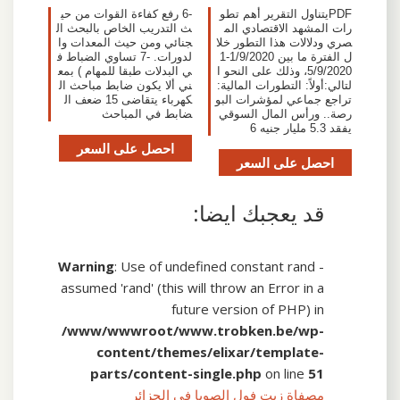
PDFيتناول التقرير أهم تطو
-6 رفع كفاءة القوات من حي
رات المشهد الاقتصادي الم
ث التدريب الخاص بالبحث ال
صري ودلالات هذا التطور خلا
جنائي ومن حيث المعدات وا
ل الفترة ما بين 1/9/2020-1
لدورات. -7 تساوي الضباط ف
5/9/2020، وذلك على النحو ا
ي البدلات طبقا للمهام ) بمع
لتالي:أولاً: التطورات المالية:
ني ألا يكون ضابط مباحث ال
تراجع جماعي لمؤشرات البو
كهرباء يتقاضى 15 ضعف ال
رصة.. ورأس المال السوقي
ضابط في المباحث
يفقد 5.3 مليار جنيه 6
احصل على السعر
احصل على السعر
قد يعجبك ايضا:
Warning
: Use of undefined constant rand -
assumed 'rand' (this will throw an Error in a
future version of PHP) in
/www/wwwroot/www.trobken.be/wp-
content/themes/elixar/template-
parts/content-single.php
on line
51
مصفاة زيت فول الصويا في الجزائر