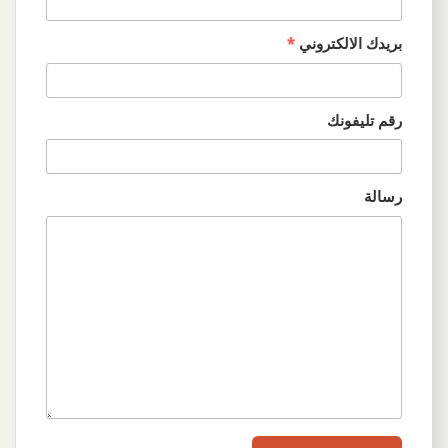
بريدك الالكتروني
*
رقم تليفونك
رسالة