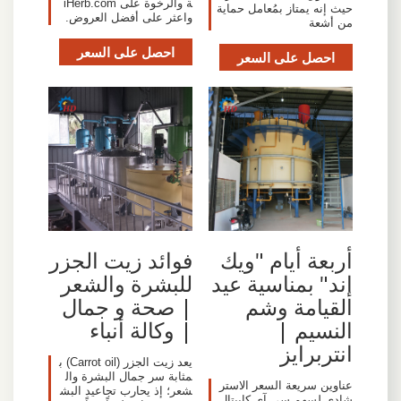
ة والرخوة على iHerb.com
حيث إنه يمتاز بمُعامل حماية
واعثر على أفضل العروض.
من أشعة
احصل على السعر
احصل على السعر
أربعة أيام "ويك
فوائد زيت الجزر
إند" بمناسية عيد
للبشرة والشعر
القيامة وشم
| صحة و جمال
النسيم |
| وكالة أنباء
انتربرايز
يعد زيت الجزر (Carrot oil) ب
مثابة سر جمال البشرة وال
عناوين سريعة السعر الاستر
شعر؛ إذ يحارب تجاعيد البش
شادي لسهم سي آي كابيتال