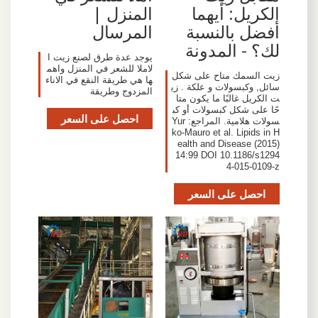
الكريل: أيهما
المنزل |
أفضل بالنسبة
المرسال
لك؟ - المدونة
يوجد عدة طرق لصنع زيت ا
لاملا للشعر في المنزل واهم
زيت السمك متاح على شكل
ها هي طريقة النقع في الاناء
سائل, وكبسولات و علكة . زي
المزدوج وطريقة
ت الكريل غالبًا ما يكون متا
حًا على شكل كبسولات أو كب
احصل على السعر
سولات هلامية. المراجع: Yur
ko-Mauro et al. Lipids in H
ealth and Disease (2015)
14:99 DOI 10.1186/s1294
4-015-0109-z
احصل على السعر