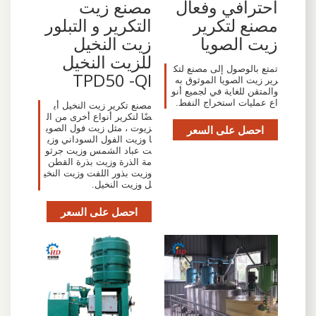
احترافي وفعال
مصنع زيت
مصنع لتكرير
التكرير و التبلور
زيت الصويا
زيت النخيل
للزيت النخيل
تمتع بالوصول إلى مصنع لتك
TPD50 -QI
رير زيت الصويا الموثوق به
والمتقن للغاية في لجميع أنو
اع عمليات استخراج النفط.
مصنع تكرير زيت النخيل أي
ضًا لتكرير أنواع أخرى من ال
احصل على السعر
زيوت ، مثل زيت فول الصوي
ا وزيت الفول السوداني وزي
ت عباد الشمس وزيت جرثو
مة الذرة وزيت بذرة القطن
وزيت بذور اللفت وزيت النخي
ل وزيت النخيل.
احصل على السعر