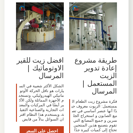
طريقة مشروع
افضل زيت للقير
إعادة تدوير
الاوتوماتيك |
الزيت
المرسال
المستعمل |
الشكل الأكثر شعبية في الس
المرسال
يارات هو ناقل الحركة الأوتو
ماتيكي الهيدروليكي، وتستخد
م الأجهزة المماثلة ولكن الأك
فكرة مشروع زيت الطعام ال
بر أيضًا في المركبات والمعد
مستعمل: الزيوت معروف جي
ات التجارية والصناعية الثقيل
دًا أنها عنصر أساسي في تص
ة، ويستخدم هذا النظام اقتر
نيع الصابون و استخراج الجل
ان السوائل بدلاً من قابض
سرين و جميع المصانع التي
تقوم بتصنيع هذين المنتجين
تحتاج إلى كميات كبيرة جدًا
احصل على السعر