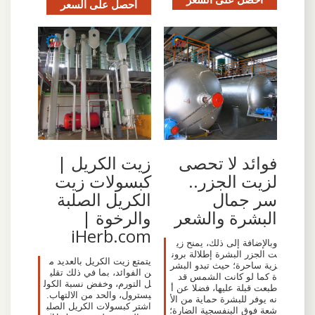
احصل على السعر
فوائد لا تحصى
زيت الكريل |
لزيت الجزر..
كبسولات زيت
سر جمال
الكريل الصلبة
البشرة والشعر
والرخوة |
iHerb.com
وبالإضافة إلى ذلك، يمنح زي
ت الجزر البشرة إطلالة برون
يتمتع زيت الكريل بالعديد م
زية ساحرة؛ حيث تبدو البشر
ن الفوائد، بما في ذلك تقلي
ة كما لو كانت الشمس قد
ل التورم، وخفض نسبة الكول
طبعت قبلة عليها، فضلا عن أ
يسترول، والحد من الالتهاب.
نه يوفر للبشرة حماية من الأ
اشتر كبسولات الكريل الصلب
شعة فوق البنفسجية الضارة؛