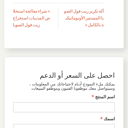
آلة تكرير زيت فول الصو
« شراء معالجة استخلا
تصفّح
يا المستمر الأوتوماتيكي
ص المذيبات استخراج
المقالات
ة بالكامل »
زيت فول الصويا
احصل على السعر أو الدعم
يمكنك ملء النموذج أدناه لاحتياجاتك من المعلومات ،
وسيتواصل معك موظفونا الفنيون وموظفو المبيعات.
اسم المنتج
*
اسمك
*