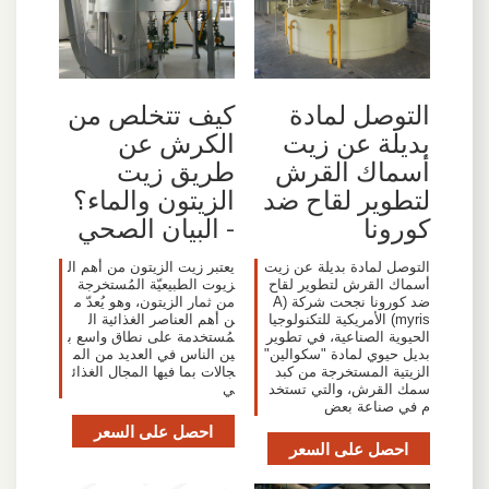
التوصل لمادة
كيف تتخلص من
بديلة عن زيت
الكرش عن
أسماك القرش
طريق زيت
لتطوير لقاح ضد
الزيتون والماء؟
كورونا
- البيان الصحي
التوصل لمادة بديلة عن زيت
يعتبر زيت الزيتون من أهم ال
أسماك القرش لتطوير لقاح
زيوت الطبيعيّة المُستخرجة
ضد كورونا نجحت شركة (A
من ثمار الزيتون، وهو يُعدّ م
myris) الأمريكية للتكنولوجيا
ن أهم العناصر الغذائية ال
الحيوية الصناعية، في تطوير
مُستخدمة على نطاق واسع ب
بديل حيوي لمادة "سكوالين"
ين الناس في العديد من الم
الزيتية المستخرجة من كبد
جالات بما فيها المجال الغذائ
سمك القرش، والتي تستخد
ي
م في صناعة بعض
احصل على السعر
احصل على السعر