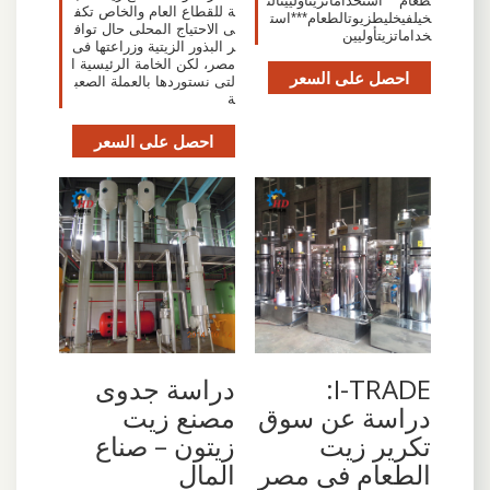
طعام‬***‫استخدامات‬‫زيت‬‫أوليين‬‫الن
ة للقطاع العام والخاص تكف
خيل‬‫في‬‫خليط‬‫زيوت‬‫الطعام‬***‫است
ى الاحتياج المحلى حال تواف
خدامات‬‫زيت‬‫أوليين
ر البذور الزيتية وزراعتها فى
مصر، لكن الخامة الرئيسية ا
احصل على السعر
لتى نستوردها بالعملة الصعب
ة
احصل على السعر
I-TRADE:
دراسة جدوى
دراسة عن سوق
مصنع زيت
تكرير زيت
زيتون – صناع
الطعام فى مصر
المال