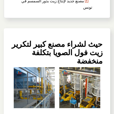
مصنع جديد لإنتاج زيت بذور السمسم في
تونس
حيث لشراء مصنع كبير لتكرير
زيت فول الصويا بتكلفة
منخفضة