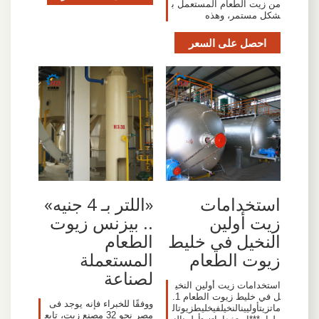
من زيت الطعام المستعمل ب
شكل مستمر، وهذه
احصل على السعر
«اللتر بـ 4 جنيه»
استخدامات
.. بيزنس زيوت
زيت أولين
الطعام
النخيل في خليط
المستعملة
زيوت الطعام
لصناعة
استخدامات زيت أولين النخي
ل في خليط زيوت الطعام 1.
ووفقًا للخبراء فإنه يوجد فى
‫مات‬‫زيت‬‫أوليين‬‫النخيل‬‫في‬‫خليط‬‫زيوت‬‫ال
مصر نحو 32 مصنع زيت، تابع