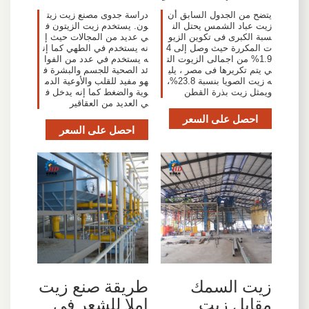
يتضح من الجدول السابق أن
دراسة جدوى مصنع زيت زيت
زيت عباد الشمس يحتل الن
ون. يستخدم زيت الزيتون ف
سبة الكبرى فى تكوين الزيو
ي عديد من المجالات حيث إ
ت المكررة حيث وصل إلى 4
نه يستخدم في الطهي كما إن
1.9% من اجمالى الزيوت الت
ه يستخدم في عدد من الفوا
ي يتم تكريرها فى مصر ، يلي
ئد الصحية للجسم والبشرة ف
ه زيت الصويا بنسبة 23.8%،
هو مفيد للقلب والأوعية الدم
ويمثل زيت بذرة القطن
وية والضغط كما إنه يدخل ف
ي العديد من العقاقير
احصل على السعر
احصل على السعر
زيت السمك
طريقة صنع زيت
مقابل زيت
املا للشعر في