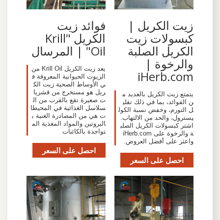
زيت الكريل |
فوائد زيت
كبسولات زيت
الكريل "Krill
الكريل الصلبة
Oil" | المرسال
والرخوة |
يعد زيت الكريل Krill Oil من
iHerb.com
الزيوت الحيوانية المعروفة ف
ي الأوساط الصحية زيت الك
ريل هو مستخرج من قشريا
يتمتع زيت الكريل بالعديد م
ت صغيرة تقع بالقرب من ال
ن الفوائد، بما في ذلك تقلي
سلاسل الغذائية في المحيطا
ل التورم، وخفض نسبة الكول
ت هي من المصادرة الغنية ب
يسترول، والحد من الالتهاب.
البروتين والمواد المغذية الم
اشتر كبسولات الكريل الصلب
تواجدة بالكائنات
ة والرخوة على iHerb.com
واعثر على أفضل العروض.
احصل على السعر
احصل على السعر