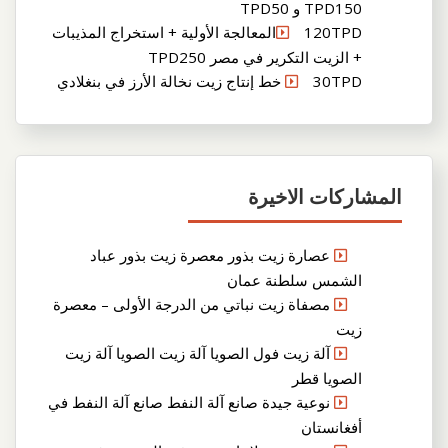
TPD150 و TPD50
120TPDالمعالجة الأولية + استخراج المذيبات
+ الزيت التكرير في مصر TPD250
30TPD خط إنتاج زيت نخالة الأرز في بنغلادي
المشاركات الاخيرة
عصارة زيت بذور معصرة زيت بذور عباد
الشمس سلطنة عمان
مصفاة زيت نباتي من الدرجة الأولى – معصرة
زيت
آلة زيت فول الصويا آلة زيت الصويا آلة زيت
الصويا قطر
نوعية جيدة صانع آلة النفط صانع آلة النفط في
أفغانستان