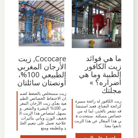
ما هي فوائد
Cococare, زيت
زيت الكافور
الأرجان المغربي
الطبية وما هي
الطبيعي 100%،
أضراره؟ »
أونصتان سائلتان
مجلتك
زيت مستخلص بالضغط لضم
ان الاحتفاظ الخصائص الطبي
زيت الكافور له رائحة مميزة
عية يغذّي زيت الأرجان المغر
كرائحة النعناع، فعند استنشا
بي 100% البشرة والشعر. و
قه تشعر بالخدر، لما له من
يسهل امتصاص هذا الزيت ال
خصائص مسكنة. سنتحدث ف
خفيف الوزن ويأتي بتأثيرات
ي هذا المقال عن هذا الزيت
علاجية تعمل على تنعيم الجل
تابعوا معنا.
د وتلطيفه ومنع
احصل على السعر