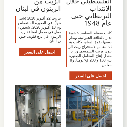
الفلسطيني خلال
الزيت من
الانتداب
الزيتون في لبنان
البريطاني حتى
بيروت 22 أكتوبر 2020 (شين
عام 1948
خوا)، في الصورة الملتقطة ي
وم 18 أكتوبر 2020، شخص ي
عمل في معمل لصناعة زيت
كانت معظم المعاصر خشبية
الزيتون في برج قلويه، جنوب
تدار بالطاقة الحيوانية، ويدار
ي لبنان.
بعضها بقوة المياه، وكانت هن
اك معامل لاستخراج زيت الز
يتون وزيت السمسم، وراح
احصل على السعر
معدل إنتاج المعامل الصغيرة
بين 150 و 200 كغ/يومياً، وال
معامل
احصل على السعر