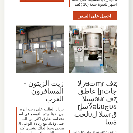
اشهر للعبوة سعة (16 )كغم
احصل على السعر
ʐف ɱɾتʉزلا
زيت الزيتون -
جاتɲإ عاطق
المسافرون
ʐف ɞʉɾستلا
العرب
ةʋجʋتاə؆سإɽ
يزداد الطلب على زيت الزيت
قɾسلا لʋلحت
ون لدينا ويتم التوسع فى اس
تخدامه بطرق اكثر من الما
ةسا
ضى وذلك مع زيادة الوعى ال
صحى وتبعا لذلك يشترى كثي
1 ʐف ɱɾتʉزلا جاتɲإ عاط
ر من الناس الزيت بالسمعة