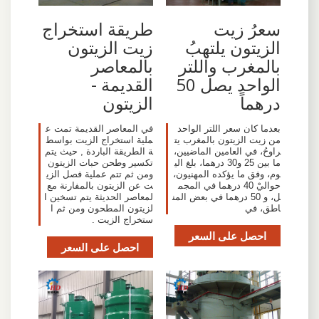
سعرُ زيت
طريقة استخراج
الزيتون يلتهبُ
زيت الزيتون
بالمغرب واللتر
بالمعاصر
الواحد يصل 50
القديمة -
درهماً
الزيتون
بعدما كان سعر اللتر الواحد
في المعاصر القديمة تمت ع
من زيت الزيتون بالمغرب يت
ملية استخراج الزيت بواسط
راوحُ، في العامين الماضيين،
ة الطريقة الباردة , حيث يتم
ما بين 25 و30 درهما، بلغ الي
تكسير وطحن حبات الزيتون
وم، وفق ما يؤكده المهنيون،
ومن ثم تتم عملية فصل الزي
حواليْ 40 درهما في المجم
ت عن الزيتون بالمفارنة مع
ل، و 50 درهما في بعض المن
لمعاصر الحديثة يتم تسخين ا
اطق، في
لزيتون المطحون ومن ثم ا
ستخراج الزيت .
احصل على السعر
احصل على السعر