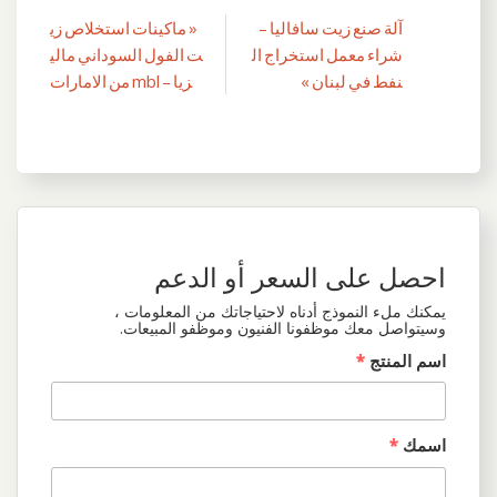
آلة صنع زيت سافاليا –
« ماكينات استخلاص زي
تصفّح
شراء معمل استخراج ال
ت الفول السوداني مالي
المقالات
نفط في لبنان »
زيا – mbl من الامارات
احصل على السعر أو الدعم
يمكنك ملء النموذج أدناه لاحتياجاتك من المعلومات ،
وسيتواصل معك موظفونا الفنيون وموظفو المبيعات.
اسم المنتج
*
اسمك
*