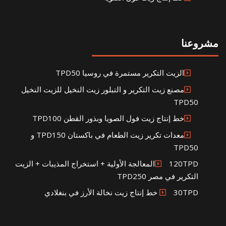
مشروعنا
الزيت التكرير مستمرة في روسيا TPD50
مصنع زيت التكرير و التبلور زيت النخيل للزيت النخيل
TPD50
خط إنتاج زيت فول الصويا وبذور القطن TPD100
معدات تكرير زيت الطعام في باكستان TPD150 و
TPD50
120TPDالمعالجة الأولية + استخراج المذيبات + الزيت
التكرير في مصر TPD250
30TPD خط إنتاج زيت نخالة الأرز في بنغلادي