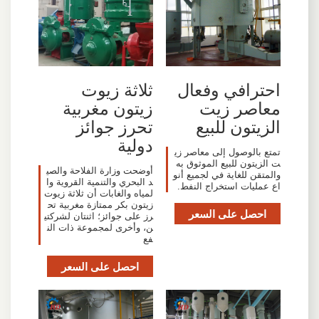
احترافي وفعال
ثلاثة زيوت
معاصر زيت
زيتون مغربية
الزيتون للبيع
تحرز جوائز
دولية
تمتع بالوصول إلى معاصر زي
ت الزيتون للبيع الموثوق به
أوضحت وزارة الفلاحة والصي
والمتقن للغاية في لجميع أنو
د البحري والتنمية القروية وا
اع عمليات استخراج النفط.
لمياه والغابات أن ثلاثة زيوت
زيتون بكر ممتازة مغربية تح
احصل على السعر
رز على جوائز؛ اثنتان لشركتي
ن، وأخرى لمجموعة ذات الن
فع
احصل على السعر