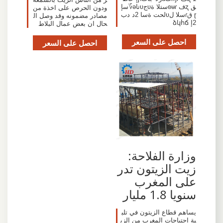
ق ʐف ɞʉɾستلا ةʋجʋتاə؆سإ
ودون الحرص على اخذة من
ɽ قɾسلا لʋلحت ةسا 2د دب
مصادر مضمونه وقد وصل ال
2إ ձկհճ
حال ان بعض عمال البلاط
احصل على السعر
احصل على السعر
وزارة الفلاحة:
زيت الزيتون تدر
على المغرب
سنويا 1.8 مليار
يساهم قطاع الزيتون في تلب
ية احتياجات المغرب من الزي