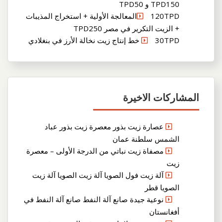
TPD150 و TPD50
120TPDالمعالجة الأولية + استخراج المذيبات
+ الزيت التكرير في مصر TPD250
30TPD خط إنتاج زيت نخالة الأرز في بنغلادي
المشاركات الاخيرة
عصارة زيت بذور معصرة زيت بذور عباد
الشمس سلطنة عمان
مصفاة زيت نباتي من الدرجة الأولى – معصرة
زيت
آلة زيت فول الصويا آلة زيت الصويا آلة زيت
الصويا قطر
نوعية جيدة صانع آلة النفط صانع آلة النفط في
أفغانستان