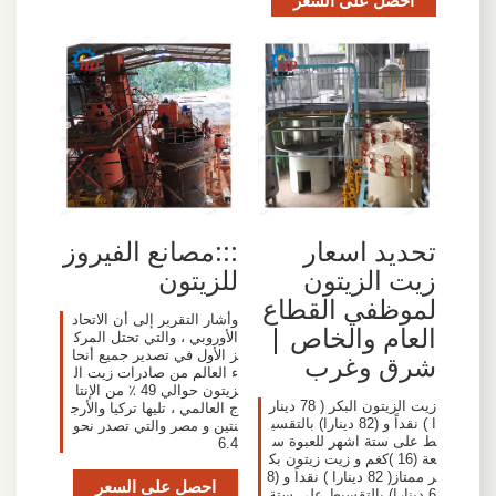
تحديد اسعار
:::مصانع الفيروز
زيت الزيتون
للزيتون
لموظفي القطاع
وأشار التقرير إلى أن الاتحاد
العام والخاص |
الأوروبي ، والتي تحتل المرك
ز الأول في تصدير جميع أنحا
شرق وغرب
ء العالم من صادرات زيت ال
زيتون حوالي 49 ٪ من الإنتا
زيت الزيتون البكر ( 78 دينار
ج العالمي ، تليها تركيا والأرج
ا ) نقداً و (82 دينارا) بالتقسي
نتين و مصر والتي تصدر نحو
ط على ستة اشهر للعبوة س
6.4
عة (16 )كغم و زيت زيتون بك
ر ممتاز( 82 دينارا ) نقداً و (8
احصل على السعر
6 دينارا) بالتقسيط على ستة