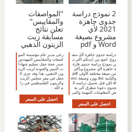
2 نموذج دراسة
"المواصفات
جدوى جاهزة
والمقاييس"
2021 لأي
تعلن نتائج
مشروع بصيغة
مسابقة زيت
Word و pdf
الزيتون الذهبي
دراسة جدوى جاهزة لأى مش
رعى مدير عام مؤسسة المو
روع. اضع بين ايديكم اكثر م
اصفات والمقاييس المهندس
ن نموذج دراسة جدوى فارغ
حيدر حجة حفل تسليم شهادا
ة جاهزة لأي مشروع وبأكثر
ت التميز والجودة لزيت الزيت
من صيغة مختلفة الاولى pdf
ون الذهبي، هذا وقد جرى ال
والثانية doc وورد وصيغة exc
حفل في مقر مجلس الزيت
el لكن قبل تحميل دراسه ال
والزيتون الفلسطيني في را
جدوى دعونا نتطرق الى بع
م الله .
ض المعلومات المهمة والتى
احصل على السعر
احصل على السعر