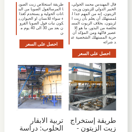
قال المهندس محمد الخولي،
طريقة استخلاص زيت الصوي
الخبير الدولي للزيتون وزيت
ا المرسالفول الصويا من البن
الزيتون، إنه من المهم جدا ل
اتات الحولية و يستخدم كغذا
لمستهلك أن يعلم بأن زيت ا
ء سواء للانسان او الحيوان,ي
لزيتون، بخلاف الزيوت المس
كون نبات فول الصويا القرو
تخلصة من البذور، ما هو إلا
ن بعد من 30 الى 40 يوم م
عصير فاكهة ومن المؤكد أن
ن
حرية المستهلك الشخصية عن
د شرائه
احصل على السعر
احصل على السعر
طريقة إستخراج
تربية الابقار
زيت الزيتون -
الحلوب: دراسة