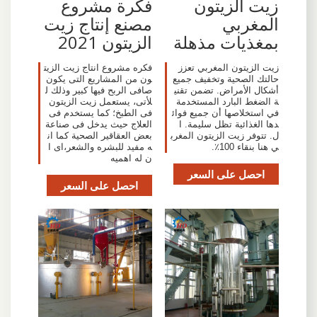
زيت الزيتون
فكرة مشروع
المغربي
مصنع إنتاج زيت
بمغذيات مذهلة
الزيتون 2021
زيت الزيتون المغربي تعزز
فكره مشروع انتاج زيت الزيت
حالتك الصحية وتخفيف جميع
ون من المشاريع التى يكون
أشكال الأمراض. تضمن تقني
صافى الربح فيها كبير وذلك ل
ة الضغط البارد المستخدمة
لأتى، يستعمل زيت الزيتون
في استخلاصها أن جميع فوائ
فى الطبخ؛ كما يستخدم فى
دها الغذائية تظل سليمة. ا
العلاج حيث يدخل فى صناعة
ل. تتوفر زيت الزيتون المغرب
بعض العقاقير الصحية كما ان
ي هنا بنقاء 100٪.
ه مفيد للبشره والشعر،اى ا
ن له اهميه
احصل على السعر
احصل على السعر