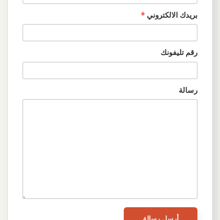
بريدك الالكتروني
*
رقم تليفونك
رسالة