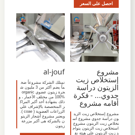
احصل على السعر
‫مشروع
al-jouf
إستخلاص زيت
تمتلك الشركة مشروعاً ضخ
الزيتون دراسة
ماً يضم أكثر من 3 مليون ش
جرة زيتون عضوي organic
جدوي... - فكرة
100% من مختلف الأعمار ، و
أقامه مشروع
ذلك بشهادة أحد أكبر المراك
ز المتخصصة بالإشراف علي
الزراعات العضوية ( coae ).
مشروع إستخلاص زيت الزيت
ويعتبر مشروع أشجار الزيتو
ون دراسة جدوي مشروع اس
ن بالشركة هى أكبر مزرعة
تخلاص زيت الزيتون مشروع
زيتون
استخلاص زيت الزيتون يتواج
د زيت الزيتون على هيئة نق