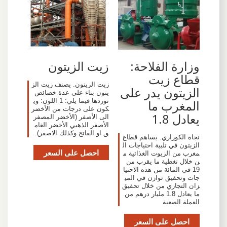
وزارة الفلاحة:
زيت الزيتون
قطاع زيت
زيت الزيتون. يصنف زيت الز
الزيتون يدر على
يتون بناء على عدة خصائص
نوردها فيما يلي: 1 اللون: وي
المغرب ما
كون على درجات من الأخضر
يعادل 1.8
الى الأصفر (الأخضر المصفر
الأصفر الذهبي الأخضر الغام
ق او الفاتح وكذلك الاصفر).
نجاة الكوراري. يساهم قطاع
الزيتون في تلبية احتياجات ال
احصل على السعر
مغرب من الزيوت الغذائية م
ن خلال تغطية ما يقرب من
19 في المائة من هذه الاحتيا
جات وتحقيق توازن في المي
زان التجاري من خلال تحقيق
ما يعادل 1.8 مليار درهم من
العملة الصعبة
احصل على السعر