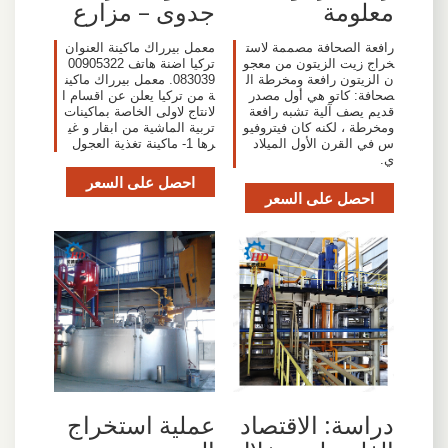
معلومة
جدوى – مزارع
رافعة الصحافة مصممة لاست
معمل بيرراك ماكينة العنوان
خراج زيت الزيتون من معجو
تركيا اضنة هاتف 00905322
ن الزيتون رافعة ومخرطة ال
083039. معمل بيرراك ماكين
صحافة: كاتو هي أول مصدر
ة من تركيا يعلن عن اقسام ا
قديم يصف آلية تشبه رافعة
لانتاج لاولى الخاصة بماكينات
ومخرطة ، لكنه كان فيتروفيو
تربية الماشية من ابقار و غي
س في القرن الأول الميلاد
رها 1- ماكينة تغذية العجول
ي.
احصل على السعر
احصل على السعر
دراسة: الاقتصاد
عملية استخراج