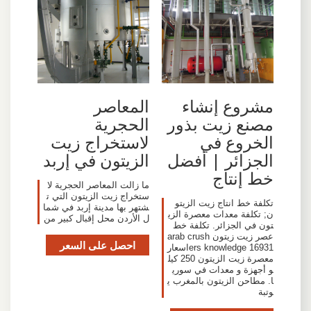
مشروع إنشاء
المعاصر
مصنع زيت بذور
الحجرية
الخروع في
لاستخراج زيت
الجزائر | أفضل
الزيتون في إربد
خط إنتاج
ما زالت المعاصر الحجرية لا
ستخراج زيت الزيتون التي ت
تكلفة خط انتاج زيت الزيتو
شتهر بها مدينة إربد في شما
ن; تكلفة معدات معصرة الزي
ل الأردن محل إقبال كبير من
تون في الجزائر. تكلفة خط
عصر زيت زيتون arab crush
احصل على السعر
ers knowledge 16931اسعار
معصرة زيت الزيتون 250 كيل
و أجهزة و معدات في سوري
ا. مطاحن الزيتون بالمغرب ي
وتبة