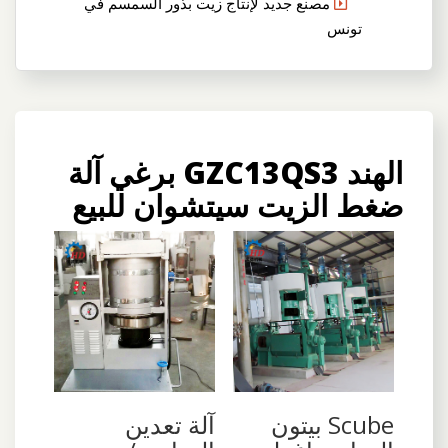
مصنع جديد لإنتاج زيت بذور السمسم في
تونس
الهند GZC13QS3 برغي آلة
ضغط الزيت سيتشوان للبيع
Scube بيتون
آلة تعدين