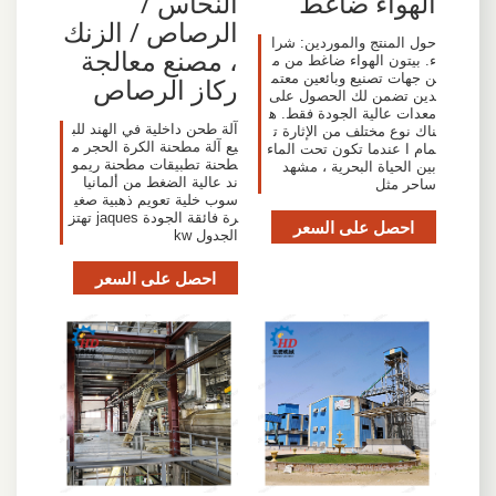
الهواء ضاغط
النحاس /
الرصاص / الزنك
حول المنتج والموردين: شرا
، مصنع معالجة
ء. بيتون الهواء ضاغط من م
ن جهات تصنيع وبائعين معتم
ركاز الرصاص
دين تضمن لك الحصول على
معدات عالية الجودة فقط. ه
آلة طحن داخلية في الهند للب
ناك نوع مختلف من الإثارة ت
يع آلة مطحنة الكرة الحجر م
مام ا عندما تكون تحت الماء
طحنة تطبيقات مطحنة ريمو
بين الحياة البحرية ، مشهد
ند عالية الضغط من ألمانيا
ساحر مثل
سوب خلية تعويم ذهبية صغي
رة فائقة الجودة jaques تهتز
احصل على السعر
الجدول kw
احصل على السعر