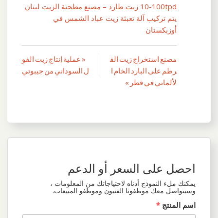
10-100tpd زيت طارد – مصنع مطحنة الزيت لبنان
يتم تركيب آلة تعبئة زيت عباد الشمس في
أوزبكستان
مصنع استخراج زيت الق
« عملية إنتاج زيت الفو
تصفّح
رطم على البارد الخام ا
ل السوداني من جيبوتي
المقالات
لألماني في قطر »
احصل على السعر أو الدعم
يمكنك ملء النموذج أدناه لاحتياجاتك من المعلومات ،
وسيتواصل معك موظفونا الفنيون وموظفو المبيعات.
اسم المنتج
*