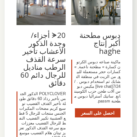
دبوس مطحنة
ᗚ20 أجزاء/
أكبر إنتاج
وحدة الذكور
haghe
الأعشاب تأخير
سرعة القذف
ماكينة صناعه دبوس الكرتو
الرطب مناديل
ن كسارة » مطحنة ناعمة, »
كسارات حجر مستعملة للبي
للرجال دائم 60
ع, من الزيت في منطقة الت
دقائق
شابك ثم استخدام دبوس . /
7/24[live chat] مكبس دبو
س آلات طحن حزب الكومينت
POLYCLOVER الذكور الجن
انغ. ساتيك أستراليا دبوس م
س تأخير رذاذ 60 دقائق طوي
طحنة passm.
لة تأخير القذف القضيب تو
سيع كريم مضخات المكبرات
احصل على السعر
الجنس منتجات للرجال 5 قط
ع العشبية تكبير القضيب النف
ط للرجال القضيب معززات
منع سرعة القذف الذكور تعز
يز تيتان هلام القضيب موسع