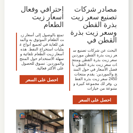
مصادر شركات
احترافي وفعال
تصنيع سعر زيت
أسعار زيت
بذرة القطن
الطعام
وسعر زيت بذرة
تمتع بالوصول إلى أسعار زي
القطن في
ت الطعام الموثوق به والمت
قن للغاية في لجميع أنواع ع
مليات استخراج النفط. هذه
البحث عن شركات تصنيع س
أسعار زيت الطعام تلقائية و
عر زيت بذرة القطن موردين
سهلة الاستخدام حول المنتج
سعر زيت بذرة القطن ومنتج
والموردين: تسوق للحصول
ات سعر زيت بذرة القطن بأ
على الأكثر فعالية.
فضل الأسعار في حول المنت
ج والموردين: يقدم منتجات
2450 سعر زيت بذرة القط
احصل على السعر
ن. وفر لك مجموعة كبيرة و
متنوعة من خيارات
احصل على السعر