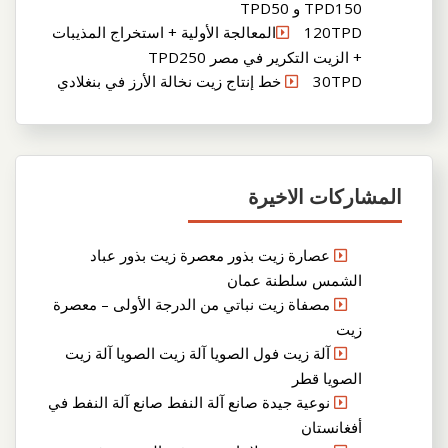
TPD150 و TPD50
120TPDالمعالجة الأولية + استخراج المذيبات
+ الزيت التكرير في مصر TPD250
30TPD خط إنتاج زيت نخالة الأرز في بنغلادي
المشاركات الاخيرة
عصارة زيت بذور معصرة زيت بذور عباد
الشمس سلطنة عمان
مصفاة زيت نباتي من الدرجة الأولى – معصرة
زيت
آلة زيت فول الصويا آلة زيت الصويا آلة زيت
الصويا قطر
نوعية جيدة صانع آلة النفط صانع آلة النفط في
أفغانستان