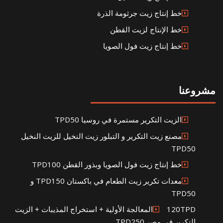
خط إنتاج زيت جرثومة الذرة
خط الإنتاج لزيت القطن
خط إنتاج زيت فول الصويا
مشروعنا
الزيت التكرير مستمرة في روسيا TPD50
مصنع زيت التكرير و التبلور زيت النخيل للزيت النخيل
TPD50
خط إنتاج زيت فول الصويا وبذور القطن TPD100
معدات تكرير زيت الطعام في باكستان TPD150 و
TPD50
120TPDالمعالجة الأولية + استخراج المذيبات + الزيت
التكرير في مصر TPD250