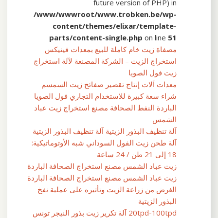
future version of PHP) in
/www/wwwroot/www.trobken.be/wp-
content/themes/elixar/template-
parts/content-single.php
on line
51
مصفاة زيت خام كاملة للبيع بمعدات فينيكس
استخراج الزيت – الشركة المصنعة لآلة استخراج
زيت فول الصويا
معدات آلات إنتاج تقصير صفائح زيت السمسم
شراء سعة كبيرة للاستخدام التجاري فول الصويا
الباردة النفط الصحافة مصنع استخراج زيت عباد
الشمس
آلة تنظيف البذور الزيتية آلة تنظيف البذور الزيتية
آلة طحن زيت الفول السوداني شبه الأوتوماتيكية:
18 إلى 21 طن / 24 ساعة
زيت عباد الشمس مصنع استخراج الصحافة الباردة
زيت عباد الشمس مصنع استخراج الصحافة الباردة
الغرض من زراعة الزيت وتأثيره على عملية نفخ
البذور الزيتية
20tpd-100tpd آلة تكرير زيت بذور النيجر تونس