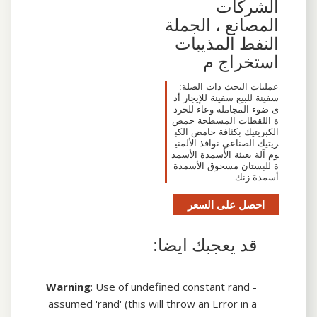
الشركات
المصانع ، الجملة
النفط المذيبات
استخراج م
عمليات البحث ذات الصلة:
سفينة للبيع سفينة للإيجار أد
ى ضوء المجاملة وعاء للخرد
ة اللقطات المسطحة حمض
الكبريتيك بكثافة حامض الكب
ريتيك الصناعي نوافذ الألمني
وم آلة تعبئة الأسمدة الأسمد
ة للبستان مسحوق الأسمدة
أسمدة زنك
احصل على السعر
قد يعجبك ايضا:
Warning
: Use of undefined constant rand -
assumed 'rand' (this will throw an Error in a