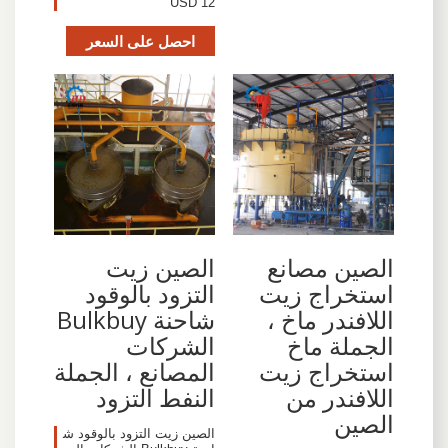
USD 12
احصل على السعر
الصين مصانع
الصين زيت
استخراج زيت
التزود بالوقود
اللافندر ماخ ،
شاحنة Bulkbuy
الجملة ماخ
الشركات
استخراج زيت
المصانع ، الجملة
اللافندر من
النفط التزود
الصين
الصين زيت التزود بالوقود ش