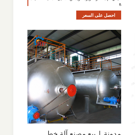
ع
احصل على السعر
مدونة | بيع مصنع آلة خط