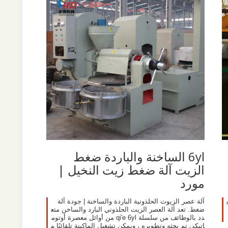
6yl الساخنة والباردة ضغط
الزيت آلة ضغط زيت النخيل |
مورد
آلة عصر الزيوت الحلذونية الباردة والساخنة | جودة آلة
ضغط. تعد آلة العصر الزيت الحلذوني البارد والساخن متع
دد بالوظائف من سلسلة qi'e 6yl من أوائل معصرة أوتوم
اتيكي تم بحثه وتطويره ، ويمكن تشغيل الماكينة تلقائيًا م