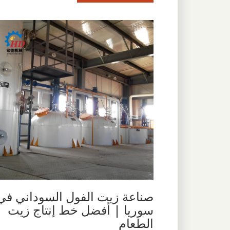
صناعة زيت الفول السوداني في
سوريا | أفضل خط إنتاج زيت
الطعام