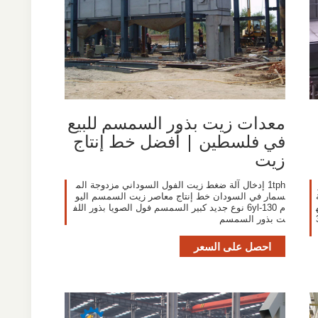
معدات زيت بذور السمسم للبيع
في فلسطين | أفضل خط إنتاج
زيت
1tph إدخال آلة ضغط زيت الفول السوداني مزدوجة الم
سمار في السودان خط إنتاج معاصر زيت السمسم اليو
م 6yl-130 نوع جديد كبير السمسم فول الصويا بذور اللف
ل السوداني مصنعين 25-3
ت بذور السمسم
احصل على السعر