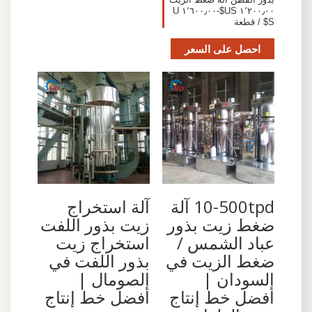
١٬٢٠٠٫٠٠ US$-١٬٦٠٠٫٠٠ U
S$ / قطعة
احصل على السعر
10-500tpd آلة
آلة استخراج
ضغط زيت بذور
زيت بذور اللفت
عباد الشمس /
استخراج زيت
ضغط الزيت في
بذور اللفت في
السودان |
الصومال |
أفضل خط إنتاج
أفضل خط إنتاج