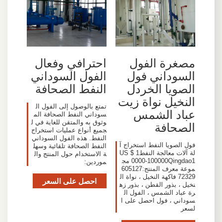
مصغرة الفول
احترافي وفعال
السوداني فول
الفول السوداني
الصويا الخردل
النفط الصحافة
النخيل نواة زيت
تمتع بالوصول إلى الفول ال
عباد الشمس
سوداني النفط الصحافة الم
وثوق به والمتقن للغاية في ل
الصحافة
جميع أنواع عمليات استخراج
النفط. هذه الفول السوداني
فول الصويا النفط استخراج آ
النفط الصحافة تلقائية وسهل
لة آلات معالجة النفطUS $ 1
ة الاستخدام حول المنتج وال
0000-100000Qingdao1 مج
موردين:
موعة معرف المنتج:605127
72329 فاكهة النخيل ، نواة ال
احصل على السعر
نخيل ، بذور القطن ، بذور زه
رة عباد الشمس ، الفول ال
سوداني ، فول احصل على ا
لسعر