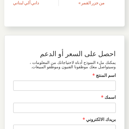
المقالات
من جزر القمر »
داني آلي لبناني
احصل على السعر أو الدعم
يمكنك ملء النموذج أدناه لاحتياجاتك من المعلومات ،
وسيتواصل معك موظفونا الفنيون وموظفو المبيعات.
اسم المنتج
*
اسمك
*
بريدك الالكتروني
*