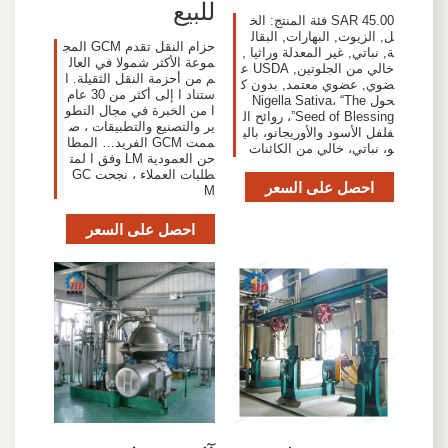
للبيع
45.00 SAR فئة المنتج: الخ
ل, الزيوت, البهارات, البقال
حزام النقل تقدم GCM المج
ة, نباتي, غير المعدلة وراثيا ,
موعة الأكثر شمولا في العال
خالي من الجلوتين, USDA ع
م من أحزمة النقل الثقيلة. ا
ضوي, عضوي معتمد, بدون ك
ستناد ا إلى أكثر من 30 عام
حول Nigella Sativa، “The
ا من الخبرة في مجال التطو
Seed of Blessing”، روائح ال
ير والتصنيع والتطبيقات ، ص
فلفل الأسود والأوريجانو، بالي
ممت GCM الفريد… المطا
و، نباتي، خالي من الكائنات
حن العمودية LM وفق ا لمت
طلبات العملاء ، نجحت GC
احصل على السعر
M
احصل على السعر