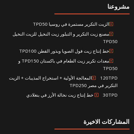
مشروعنا
الزيت التكرير مستمرة في روسيا TPD50
مصنع زيت التكرير و التبلور زيت النخيل للزيت النخيل
TPD50
خط إنتاج زيت فول الصويا وبذور القطن TPD100
معدات تكرير زيت الطعام في باكستان TPD150 و
TPD50
120TPDالمعالجة الأولية + استخراج المذيبات + الزيت
التكرير في مصر TPD250
30TPD خط إنتاج زيت نخالة الأرز في بنغلادي
المشاركات الاخيرة