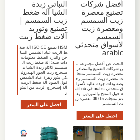
أفضل شركات
النباتي زبدة
تصنيع معصرة
الشيا آلة ضغط
زيت السمسم
زيت السمسم |
ومعصرة زيت
تصنيع وتوريد
السمسم
آلات ضغط زيت
لأسواق متحدثي
HSM تصنيع ISO CE آلة ضغ
arabic
ط الزيت عباد الشمس السا
خن والبارد الضغط معلومات
ذات صله: آلة ضغط زيت ال
البحث عن أفضل مجموعة م
سمسم كاكاو زبدة الشيا م
ن شركات التصنيع والمصادر
ستخرج زيت الجوز الهيدرولي
معصرة زيت السمسم منتجا
كي بذور زهرة عباد الشمس
ت معصرة زيت السمسم رخ
فول الصويا آلة ضغط الزيت
يصة وذات جودة عالية لأسوا
آلة إستخراج الزيت من البذو
ق متحدثي arabic في alibab
ر
a حول المنتج والموردين: يق
دم منتجات 39715 معصرة زي
ت السمسم.
احصل على السعر
احصل على السعر