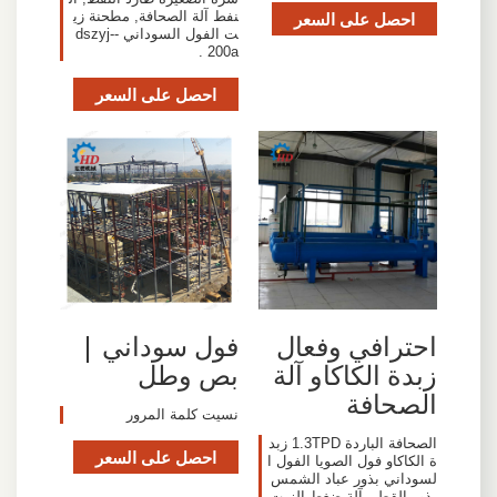
احصل على السعر
نفط آلة الصحافة, مطحنة زي
ت الفول السوداني dszyj--
200a .
احصل على السعر
احترافي وفعال
فول سوداني |
زبدة الكاكاو آلة
بص وطل
الصحافة
نسيت كلمة المرور
الصحافة الباردة 1.3TPD زبد
احصل على السعر
ة الكاكاو فول الصويا الفول ا
لسوداني بذور عباد الشمس
بذور القطن آلة ضغط الزيت