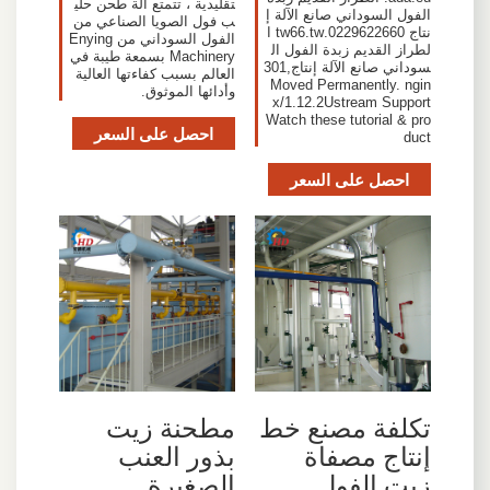
تقليدية ، تتمتع آلة طحن حلي
الفول السوداني صانع الآلة إ
ب فول الصويا الصناعي من
نتاج 0229622660.tw66.tw ا
الفول السوداني من Enying
لطراز القديم زبدة الفول ال
Machinery بسمعة طيبة في
سوداني صانع الآلة إنتاج,301
العالم بسبب كفاءتها العالية
Moved Permanently. ngin
وأدائها الموثوق.
x/1.12.2Ustream Support
Watch these tutorial & pro
احصل على السعر
duct
احصل على السعر
تكلفة مصنع خط
مطحنة زيت
إنتاج مصفاة
بذور العنب
زيت الفول
الصغيرة