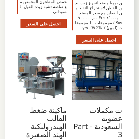
حمص المطحون المحمص م
ن يوميا مصنع لتجهيز زيت بذ
ع صلصة تشبه زبدة الفول ال
ور القطن لاستخراج النفط م
سوداني.
ن القطن مع سعر المصنع .
٤٬٠٠٠٫٠٠ us$-٩٠٠٬٠٠٠٫٠٠
us$ / مجموعات . 1 مجموعا
احصل على السعر
ت (لمين) 7 yrs. 95.2%.
احصل على السعر
ت مكملات
ماكينة ضغط
عضوية
القالب
السعودية - Part
الهيدروليكية
3
الهند الصغيرة