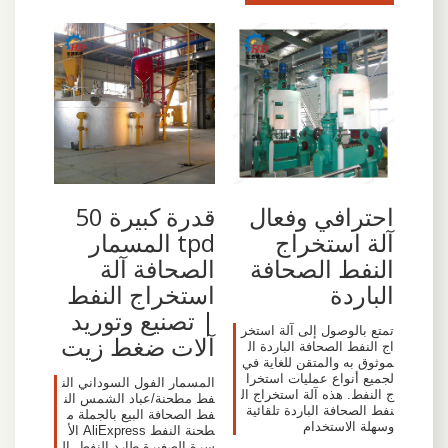
احترافي وفعال
قدرة كبيرة 50
آلة استخراج
tpd المسمار
النفط الصحافة
الصحافة آلة
الباردة
استخراج النفط
| تصنيع وتوريد
تمتع بالوصول إلى آلة استخر
آلات ضغط زيت
اج النفط الصحافة الباردة ال
موثوق به والمتقن للغاية في
لجميع أنواع عمليات استخرا
المسمار الفول السوداني الن
ج النفط. هذه آلة استخراج ال
فط مطحنة/عباد الشمس الن
نفط الصحافة الباردة تلقائية
فط الصحافة البيع بالجملة م
وسهلة الاستخدام
طحنة النفط AliExpress الأ
سرة الصغيرة طارد النفط, ال