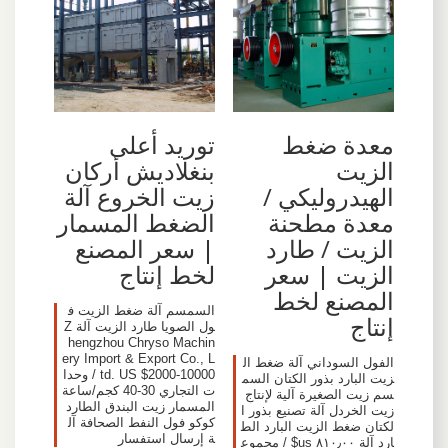
معدة ضغط
توريد أعلى
الزيت
بنغلاديش أركان
الهيدروليكي /
زيت الخروع آلة
معدة مطحنة
الضغط المسمار
الزيت / طارد
| سعر المصنع
الزيت | سعر
لخط إنتاج
المصنع لخط
السمسم آلة ضغط الزيت ف
إنتاج
ول الصويا طارد الزيت آلة Z
hengzhou Chryso Machin
ery Import & Export Co., L
الفول السوداني آلة ضغط ال
td. US $2000-10000 / وحدا
زيت البارد بذور الكتان السم
ت التجاري 30-40 كجم/ساعة
سم زيت الصغيرة آلية لإنتاج
المسمار زيت البندق الطارد
زيت الخردل آلة تصنيع بذور ا
كوكو فول النفط الصحافة آل
لكتان ضغط الزيت البارد الط
ة إرسال استفسار
ارد آلة ٨١٠٫٠٠ us$ / مجموع