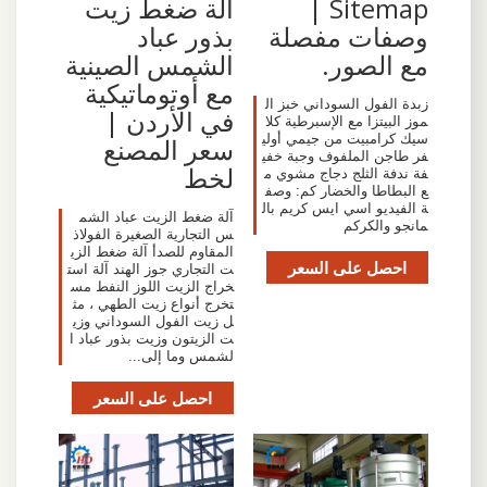
Sitemap |
آلة ضغط زيت
وصفات مفصلة
بذور عباد
مع الصور.
الشمس الصينية
مع أوتوماتيكية
زبدة الفول السوداني خبز ال
في الأردن |
موز البيتزا مع الإسبرطية كلا
سيك كرامبيت من جيمي أولي
سعر المصنع
فر طاجن الملفوف وجبة خفي
لخط
فة ندفة الثلج دجاج مشوي م
ع البطاطا والخضار كم: وصف
ة الفيديو اسي ايس كريم بال
آلة ضغط الزيت عباد الشم
مانجو والكركم
س التجارية الصغيرة الفولاذ
المقاوم للصدأ آلة ضغط الزي
احصل على السعر
ت التجاري جوز الهند آلة است
خراج الزيت اللوز النفط مس
تخرج أنواع زيت الطهي ، مث
ل زيت الفول السوداني وزي
ت الزيتون وزيت بذور عباد ا
لشمس وما إلى...
احصل على السعر