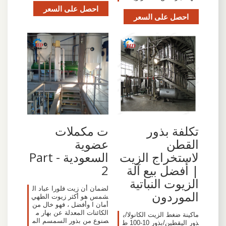
احصل على السعر
احصل على السعر
تكلفة بذور
ت مكملات
القطن
عضوية
لاستخراج الزيت
السعودية - Part
| أفضل بيع آلة
2
الزيوت النباتية
لضمان أن زيت فلورا عباد ال
الموردون
شمس هو أكثر زيوت الطهي
أمان ا وأفضل ، فهو خال من
الكائنات المعدلة عن بهار م
ماكينة ضغط الزيت الكانولا/ب
صنوع من بذور السمسم الم
ذور اليقطين/بذور 10-100 ط