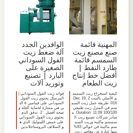
المهنية قائمة
الوافدين الجدد
صنع مصنع زيت
آلة ضغط زيت
السمسم قائمة
الفول السوداني
طارد النفط |
الصغيرة على
أفضل خط إنتاج
البارد | تصنيع
زيت الطعام
وتوريد آلات
كيفية استخراج زيت السمس
فوائد زيت الفول السوداني |
م الأصلي بالبيت Dec 19, 2
المرسال يحتوي زيت الفول
016· طريقة عمل زيت السم
السوداني على فيتامين e الت
سم في المنزل زيت طبيعي
ي هي ممتازة لحماية الجلد و
100/100 Duration: 11:09. م
صحة أفضل . 2. تدفق الدم :
صادر شركات تصنيع زيت ال
يحتوي زيت الفول السوداني
سمسم ماكينة وزيت السم
على حمض اللينوليك الذي ه
سم ماكينة في حوالي 83%
و السلائف البروستاجلاندين .
منها عبارة عن معاصر زيت.