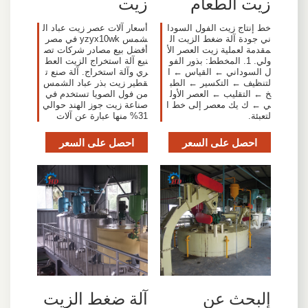
زيت الطعام
زيت
خط إنتاج زيت الفول السودا
أسعار آلات عصر زيت عباد ال
ني جودة آلة ضغط الزيت ال
شمس yzyx10wk في مصر
مقدمة لعملية زيت العصر الأ
أفضل بيع مصادر شركات تص
ولي. 1. المخطط: بذور الفو
نيع آلة استخراج الزيت العط
ل السوداني ← القياس ← ا
ري وآلة استخراج. آلة صنع ت
لتنظيف ← التكسير ← الطب
قطير زيت بذر عباد الشمس
خ ← التقليب ← العصر الأول
من فول الصويا تستخدم في
ي ← ك يك معصر إلى خط ا
صناعة زيت جوز الهند حوالي
لتعبئة.
31% منها عبارة عن آلات
احصل على السعر
احصل على السعر
البحث عن
آلة ضغط الزيت