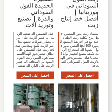
السوداني في
الجديدة الفول
موريتانيا |
السوداني
أفضل خط إنتاج
والذرة | تصنيع
زيت
وتوريد آلات
مصفاة زيت بذور اليقطين خ
عباد الشمس آلة ضغط الزي
ط إنتاج مكلفة زيت الطعام
ت آلة عصر الزيت على البار
جيد بيع في أفريقيا المصنع ال
د مصادر شركات تصنيع معا
مورد 100 tpd القطن بذور ف
صر الزيت للبيع ومعاصر. صح
ول الصويا آلة استخراج الزي
افة زيت عباد الشمس على
ت تكلفة مصنع لتجهيز نواة ا
نطاق صغير/جوز الهند/السم
لنخيل/عباد الشمس/جوز الهن
سم/فول الصويا/زيت الفول
د/زيت الفول السوداني الص
السوداني الصحافة آلة عصر
حافة
الزيت على البارد آلة ضغط
احصل على السعر
احصل على السعر