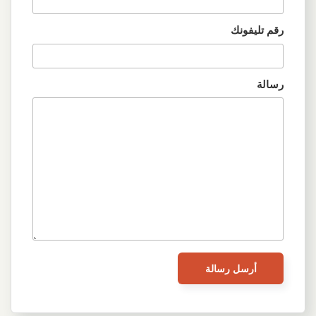
رقم تليفونك
رسالة