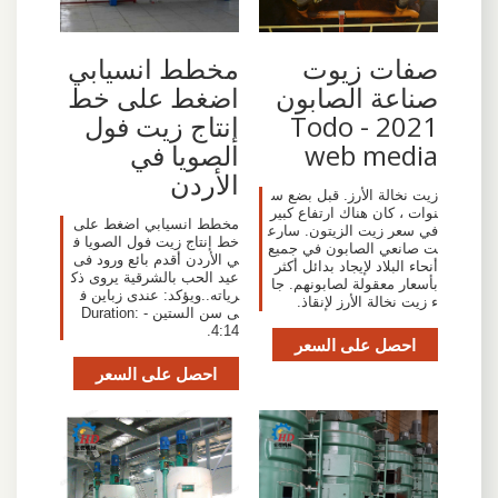
صفات زيوت
مخطط انسيابي
صناعة الصابون
اضغط على خط
2021 - Todo
إنتاج زيت فول
web media
الصويا في
الأردن
زيت نخالة الأرز. قبل بضع س
نوات ، كان هناك ارتفاع كبير
مخطط انسيابي اضغط على
في سعر زيت الزيتون. سارع
خط إنتاج زيت فول الصويا ف
ت صانعي الصابون في جميع
ي الأردن أقدم بائع ورود فى
أنحاء البلاد لإيجاد بدائل أكثر
عيد الحب بالشرقية يروى ذك
بأسعار معقولة لصابونهم. جا
رياته..ويؤكد: عندى زباين ف
ء زيت نخالة الأرز لإنقاذ.
ى سن الستين - Duration:
4:14.
احصل على السعر
احصل على السعر