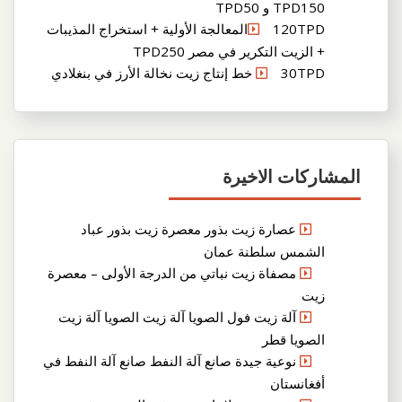
TPD150 و TPD50
120TPDالمعالجة الأولية + استخراج المذيبات
+ الزيت التكرير في مصر TPD250
30TPD خط إنتاج زيت نخالة الأرز في بنغلادي
المشاركات الاخيرة
عصارة زيت بذور معصرة زيت بذور عباد
الشمس سلطنة عمان
مصفاة زيت نباتي من الدرجة الأولى – معصرة
زيت
آلة زيت فول الصويا آلة زيت الصويا آلة زيت
الصويا قطر
نوعية جيدة صانع آلة النفط صانع آلة النفط في
أفغانستان