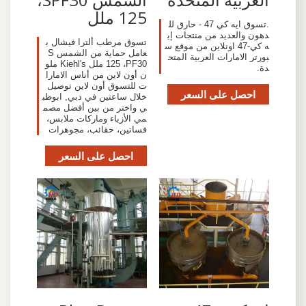
125 ملل
.تسوق ايه كي 47 - حارق لل
دهون والعديد من منتجات إي
تسوق مرطب ألترا فيشال ب
ه كي-47 اونلاين من موقع س
عامل حماية من الشمس S
بورتر الامارات العربية المتح
PF30‏، 125 ملل Kiehl's ملو
دة.
ن أون لاين من أناس الامارا
ت للتسوق أون لاين توصيل
احصل على السعر
خلال ساعتين في دبي, ابوظب
ي واختر من بين أفضل مصم
مي الأزياء وماركات ملابس،
فساتين، حقائب، مجوهرات
احصل على السعر