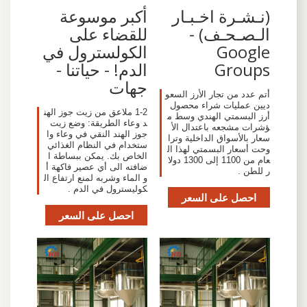
(نـشـرة اخـبـار
أكبر موسوعة
الـصـحـف) -
للقضاء على
Google
الكولسترول في
Groups
الدم! - حياتنا -
جهات
أتم عدد من تجار الأرز السعو
ديين عمليات شراء محصول
1-2 ملاعق من زيت جوز الهن
أرز البسمتي الهندي وسط م
د وعاء الطريقة: وضع زيت
ؤشرات مشجعه باعتدال الأ
جوز الهند النقي في وعاء وا
سعار بالأسواق الداخلية وترا
ستخدام في النظام الغذائي
وحت أسعار البسمتي لهذا ال
الخاص بك. يمكن ببساطة ا
عام من 1100 إلى 1300 دولا
ضافته الى أي عصير فاكهة أ
ر للطن .
و الماء وشربه لمنع ارتفاع ال
كوليسترول في الدم .
احصل على السعر
احصل على السعر