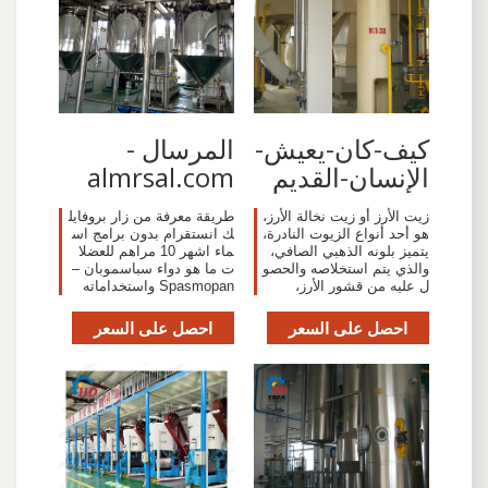
كيف-كان-يعيش-
المرسال -
الإنسان-القديم
almrsal.com
زيت الأرز أو زيت نخالة الأرز،
طريقة معرفة من زار بروفايل
هو أحد أنواع الزيوت النادرة،
ك انستقرام بدون برامج اس
يتميز بلونه الذهبي الصافي،
ماء اشهر 10 مراهم للعضلا
والذي يتم استخلاصه والحصو
ت ما هو دواء سباسموبان –
ل عليه من قشور الأرز،
Spasmopan واستخداماته
احصل على السعر
احصل على السعر