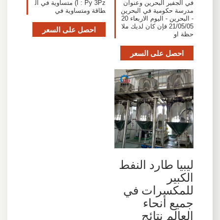
في الجفير البحرين وعنوان
Py 3Pz : ‏أ) متساوية في ال
مدرسة حكومية في البحرين
طاقة ومتساوية في
- البحرين - اليوم الاربعاء 20
21/05/05 فإن كان لديك ملا
احصل على السعر
حظة او
احصل على السعر
ليبيا طارد النفط
الكبير
للمكسرات في
جميع أنحاء
العالم نتائج