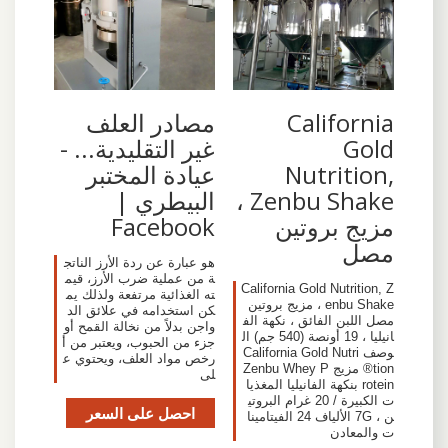
California
‫مصادر العلف
Gold
غير التقليدية... -
Nutrition,
عيادة المختبر
Zenbu Shake ،
البيطري |
مزيج بروتين
Facebook‬
مصل
هو عبارة عن ردة الأرز الناتج
ة من عملية ضرب الأرز، قيم
California Gold Nutrition, Z
ته الغذائية مرتفعة ولذلك يم
enbu Shake ، مزيج بروتين
كن استخدامه في علائق الد
مصل اللبن الفائق ، نكهة الف
واجن بدلاً من نخالة القمح أو
انيليا ، 19 أونصة (540 جم) ال
جزء من الحبوب، ويعتبر من أ
وصف California Gold Nutri
رخص مواد العلف، ويحتوي ع
tion® مزيج Zenbu Whey P
لى
rotein بنكهة الفانيليا المغذيا
ت الكبيرة / 20 غرام البروتي
احصل على السعر
ن ، 7G الألياف 24 الفيتامينا
ت والمعادن