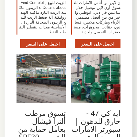
ن لاين من أناس الامارات للت
الزيت للبيع , Find Complet
سوق أون لاين توصيل خلال
e Details about الزيتون ماك
ساعتين في دبي, ابوظبي وا
ينة الزيت البارد ماكينة الهيد
ختر من بين أفضل مصممي
روليكية آلة ضغط الزيت للبي
الأزياء وماركات ملابس، فسا
ع,الزيتون الصحافة الباردة ،
تين، حقائب، مجوهرات، مست
الأساسية معدات لتقطير النف
حضرات التجميل واحذية
ط ، النفط
احصل على السعر
احصل على السعر
ايه كي 47 -
تسوق مرطب
حارق للدهون |
ألترا فيشال
سبورتر الامارات
بعامل حماية من
العربية المتحدة
الشمس SPF30‏،