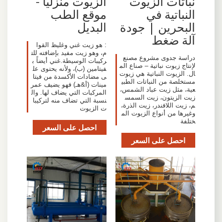
نباتات الزيوت
الزيوت منزليا -
النباتية في
موقع الطب
البحرين | جودة
البديل
آلة ضغط
: هو زيت غني وغليظ القوا
م، وهو زيت مفيد بإضافته للت
دراسة جدوى مشروع مصنع
ركيبات الوسيطة.غني أيضاً ب
لإنتاج زيوت نباتية – صناع الم
فيتامين (ب)، ولأنه يحتوى عل
ال. الزيوت النباتية هي زيوت
ى مضادات الأكسدة من فيتا
مستخلصة من النباتات الطبي
مينات (أ&هـ) فهو يضيف عمر
عية، مثل زيت عباد الشمس،
المركبات التي يضاف لها. وال
زيت الزيتون، زيت السمس
نسبة التي تضاف منه لتركيبا
م، زيت اللافندر، زيت الذرة،
ت الزيوت
وغيرها من أنواع الزيوت الم
ختلفة
احصل على السعر
احصل على السعر