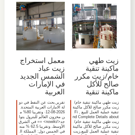
زيت طهي
معمل استخراج
ماكينة تنقية
زيت عباد
خام/زيت مكرر
الشمس الجديد
صالح للأكل
في الإمارات
ماكينة تنقية
العربية
زيت طهي ماكينة تنقية خام/
تقرير,بحث عن النفط في دو
زيت مكرر صالح للأكل ماكينة
لة الامارات العربية المتحدة.
تنقية عملية العمل للبيع , Fi
2026-08-12· وتقريبا 80% م
nd Complete Details about
ن مخزون العالم للبترول يتوا
زيت طهي ماكينة تنقية خام/
جد</nowiki> == في الشرق
زيت مكرر صالح للأكل ماكينة
الأوسط، وتقريبا 62.5 % منه
تنقية عملية العمل للبيع,زيت
في الخمس دول: المملكة ال