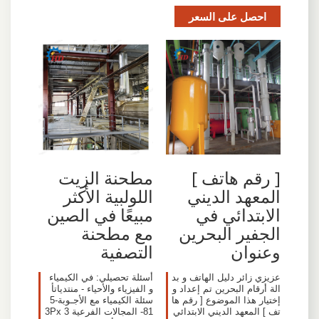
احصل على السعر
[ رقم هاتف ]
مطحنة الزيت
المعهد الديني
اللولبية الأكثر
الابتدائي في
مبيعًا في الصين
الجفير البحرين
مع مطحنة
وعنوان
التصفية
عزيزي زائر دليل الهاتف و بد
أسئلة تحصيلي: في الكيمياء
الة أرقام البحرين تم إعداد و
و الفيزياء والأحياء - منتدياتأ
إختيار هذا الموضوع [ رقم ها
سئلة الكيمياء مع الأجـوبة-5
تف ] المعهد الديني الابتدائي
‏81- المجالات الفرعية 3Px 3