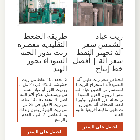
زيت عباد
طريقة الضغط
الشمس سعر
التقليدية معصرة
آلة تجهيز النفط
زيت بذور الحبة
سعر آلة | أفضل
السوداء بجوز
خط إنتاج
الهند
انخفاض سعر زيت طهي آلة
3. تخفف 10 نقاط من زيت
التصنيع/آلة استخراج الزيت ا
حشيشة الملاك في 25 مل م
لسمسم من الصين عباد الش
ن زيت اللوز أو عباد الشم
مس الزيتون الفول السودان
س ويستعمل لعلاج آلام المف
ي نخالة الأرز القطن البذور ا
اصل. 4. تخفف 5 ـ 10 نقاط
لنفط الصحافة آلة تجهيز زي
من زيت الأخيليا في 25 مل
ت طهي ماكينة أفريقيا عالية
من زيت الهيوفاريقون وتدلك
العائد
به المفاصل. 2-التواء القدم
والرسغ
احصل على السعر
احصل على السعر