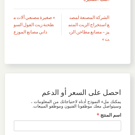
الشركة المصنعة لمصن
« صغيرة مصنعي آلات م
تصفّح
ع استخراج الزيت المتم
طحنة زيت الفول السو
المقالات
يز – مصانع مطاحن الزي
داني مصانع الموزع
ت »
احصل على السعر أو الدعم
يمكنك ملء النموذج أدناه لاحتياجاتك من المعلومات ،
وسيتواصل معك موظفونا الفنيون وموظفو المبيعات.
اسم المنتج
*