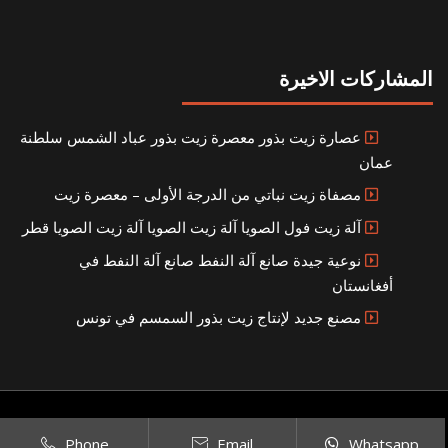
المشاركات الاخيرة
عصارة زيت بذور معصرة زيت بذور عباد الشمس سلطنة
عمان
مصفاة زيت نباتي من الدرجة الأولى – معصرة زيت
آلة زيت فول الصويا آلة زيت الصويا آلة زيت الصويا قطر
نوعية جيدة صانع آلة النفط صانع آلة النفط في
أفغانستان
مصنع جديد لإنتاج زيت بذور السمسم في تونس
Copyright © 2021
SITEMAP
بناء مصنع إنتاج الزيوت النباتية الخاص بك
|
Phone
Email
Whatsapp