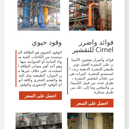
فوائد واضرر
وقود حيوي
Cimel للتقشير
الوقود الحيوي هو الطاقة الم
ستمدة من الكائنات الحية س
فوائد وأضرار معجون الأسنا
واء النباتية أو الحيوانية منها.
ن على البشرة أفضل تونر
وهو أحد أهم مصادر الطاقة ا
طبيعي للبشرة الدهنية زيت ا
لمتجددة، على خلاف غيرها م
لسمسم للبشرة. كثيرات هن
ن الموارد الطبيعية مثل النف
من يلجأن لتقشير البشرة ب
ط والفحم الحجري وكافة أنو
طرق عدة، من قبيل الكيميائ
اع الوقود الإحفوري والوقود
ي والملحي وما إلى ذلك من
طرق مبتكرة.
احصل على السعر
احصل على السعر