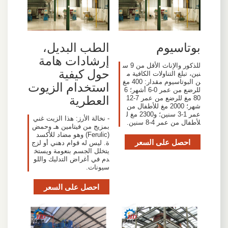
بوتاسيوم
الطب البديل،
إرشادات هامة
للذكور والإناث الأقل من 9 س
حول كيفية
نين، تبلغ التناولات الكافية م
ن البوتاسيوم مقدار: 400 مغ
استخدام الزيوت
للرضع من عمر 0-6 أشهر؛ 6
العطرية
80 مغ للرضع من عمر 7-12
شهر؛ 2000 مغ للأطفال من
عمر 1-3 سنين؛ و2300 مغ ل
- نخالة الأرز: هذا الزيت غني
لأطفال من عمر 4-8 سنين.
بمزيج من فيتامين هـ وحمض
(Ferulic) وهو مضاد للأكسد
احصل على السعر
ة. ليس له قوام دهني أو لزج
يتخلل الجسم بنعومة ويستخ
دم في أغراض التدليك واللو
سيونات.
احصل على السعر