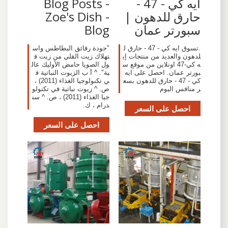
ايه كي - 47 -
Blog Posts -
حارق للدهون |
Zoe's Dish -
سبورتر عمان
Blog
.تسوق ايه كي - 47 - حارق ل
"جودة رقائق البطاطس واس
لدهون والعديد من منتجات إي
تهلاك زيت القلي من زيت ف
ه كي-47 اونلاين من موقع س
ول الصويا حامض الأوليك عال
بورتر عمان. احصل على ايه
ية". ^ أ ب الزيوت النباتية ف
كي - 47 - حارق للدهون بسع
ي تكنولوجيا الغذاء (2011) ،
ر منافس اليوم
ص. ^ زيوت نباتية في تكنولو
جيا الغذاء (2011) ، ص. ^ سن
درام ، ك.
احصل على السعر
احصل على السعر