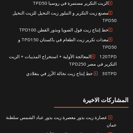
الزيت التكرير مستمرة في روسيا TPD50
مصنع زيت التكرير و التبلور زيت النخيل للزيت النخيل
TPD50
خط إنتاج زيت فول الصويا وبذور القطن TPD100
معدات تكرير زيت الطعام في باكستان TPD150 و
TPD50
120TPDالمعالجة الأولية + استخراج المذيبات + الزيت
التكرير في مصر TPD250
30TPD خط إنتاج زيت نخالة الأرز في بنغلادي
المشاركات الاخيرة
عصارة زيت بذور معصرة زيت بذور عباد الشمس سلطنة
عمان