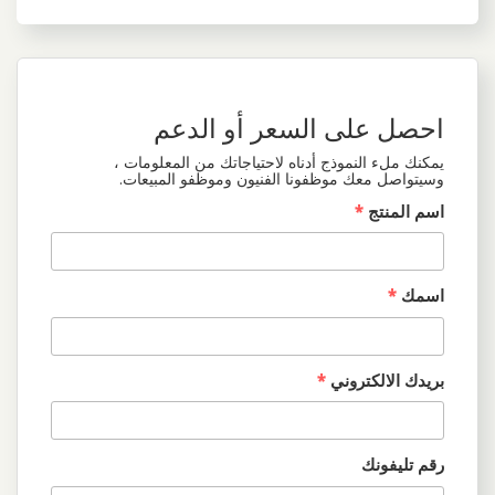
احصل على السعر أو الدعم
يمكنك ملء النموذج أدناه لاحتياجاتك من المعلومات ،
وسيتواصل معك موظفونا الفنيون وموظفو المبيعات.
اسم المنتج
*
اسمك
*
بريدك الالكتروني
*
رقم تليفونك