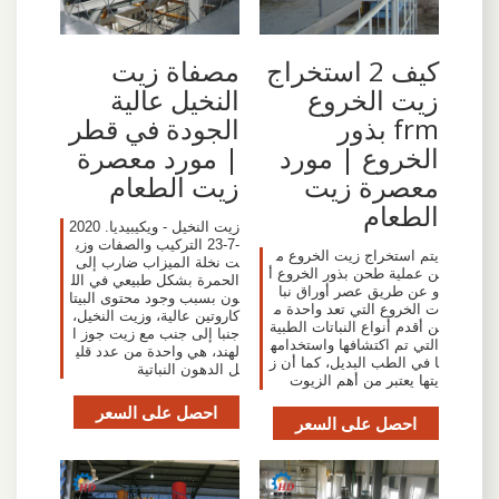
كيف 2 استخراج
مصفاة زيت
زيت الخروع
النخيل عالية
frm بذور
الجودة في قطر
الخروع | مورد
| مورد معصرة
معصرة زيت
زيت الطعام
الطعام
زيت النخيل - ويكيبيديا. 2020
-7-23 التركيب والصفات وزي
يتم استخراج زيت الخروع م
ت نخلة الميزاب ضارب إلى
ن عملية طحن بذور الخروع أ
الحمرة بشكل طبيعي في الل
و عن طريق عصر أوراق نبا
ون بسبب وجود محتوى البيتا
ت الخروع التي تعد واحدة م
كاروتين عالية، وزيت النخيل،
ن أقدم أنواع النباتات الطبية
جنبا إلى جنب مع زيت جوز ا
التي تم اكتشافها واستخدامه
لهند، هي واحدة من عدد قلي
ا في الطب البديل، كما أن ز
ل الدهون النباتية
يتها يعتبر من أهم الزيوت
احصل على السعر
احصل على السعر