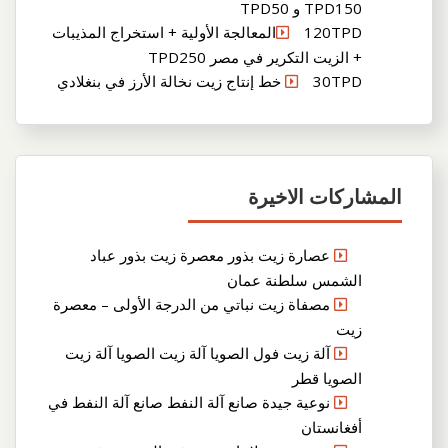
TPD150 و TPD50
120TPDالمعالجة الأولية + استخراج المذيبات
+ الزيت التكرير في مصر TPD250
30TPD خط إنتاج زيت نخالة الأرز في بنغلادي
المشاركات الاخيرة
عصارة زيت بذور معصرة زيت بذور عباد
الشمس سلطنة عمان
مصفاة زيت نباتي من الدرجة الأولى – معصرة
زيت
آلة زيت فول الصويا آلة زيت الصويا آلة زيت
الصويا قطر
نوعية جيدة صانع آلة النفط صانع آلة النفط في
أفغانستان