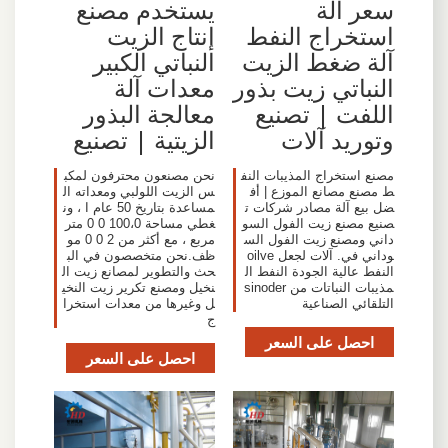
سعر آلة
يستخدم مصنع
استخراج النفط
إنتاج الزيت
آلة ضغط الزيت
النباتي الكبير
النباتي زيت بذور
معدات آلة
اللفت | تصنيع
معالجة البذور
وتوريد آلات
الزيتية | تصنيع
مصنع استخراج المذيبات النف
نحن مصنعون محترفون لمكب
ط مصنع مصانع الموزع | أف
س الزيت اللولبي ومعداته ال
ضل بيع آلة مصادر شركات ت
مساعدة بتاريخ 50 عام ا ، ون
صنيع مصنع زيت الفول السو
غطي مساحة 100،0 0 0 متر
داني ومصنع زيت الفول الس
مربع ، مع أكثر من 2 0 0 مو
وداني في. آلات لجعل oilve
ظف.نحن متخصصون في الب
النفط عالية الجودة النفط ال
حث والتطوير لمصانع زيت ال
مذيبات النباتات من sinoder
نخيل ومصنع تكرير زيت النخي
التلقائي الصناعية
ل وغيرها من معدات استخرا
ج
احصل على السعر
احصل على السعر