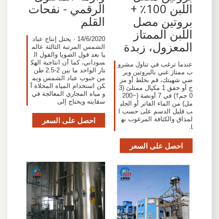
اللبن 100٪ +
الرقمي - نفحات
بروتين مصل
القلم
اللبن الممتاز
14/6/2020 · يحتل إنتاج عباد
المعزول، زبدة
الشمس المرتبة الثالثة عالم
يا بعد فول الصويا والفول ال
سوداني، كما أن انتاجية الهك
عندما ترغب في تناول مشرو
تار الواحد ما بين 2-2.5 طن
ب ممتاز غني بالبروتين وير
من حبوب عباد الشمس ويم
ضي شهيتك، قم بخلط أو مز
كن استخدام المياه المحلاة أ
ج أو خفق 1 مكيال ممتلئ (3
و مياه المجاري المعالجة في
0 جم†) في 7 أونصة (~200
سقايته ويحتاج إلى
مل) من الماء الفاتر أو الحلي
ب قليل الدسم على حسب ا
لمذاق والكثافة المرغوب به
احصل على السعر
ا.
احصل على السعر