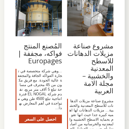
مشروع صناعة
المُصنع المنتج
مزيلات الدهانات
فواكه، مجففة |
للاسطح
Europages
المعدنية
...وهي شركة متخصصة في ت
والخشبية –
جارة الفواكه الجافة والمجفف
ة عالية الجودة. مع فريق مك
مجلة الامة
ون من 45 محترف في مسا
العربية
حة تبلغ 5 آلاف متر مربع، تق
دم شركة EL NOGAL قدرة
انتاجية تبلغ 4500 طن وهي م
مشروع صناعة مزيلات الدها
تواجدة في أهم المعارض به
نات للاسطح المعدنية والخش
ذا...
بية… مزيلات الدهانات لها اه
ميه كبيره جدا حيث انها تقو
احصل على السعر
م بحمايه الاسطح الخشبيه وا
لمعدنيه والخرسانيه من اصاب
تها بأي ضرر من العوامل الج