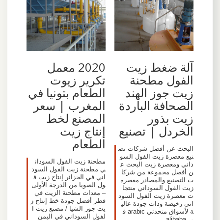
آلة ضغط زيت
2020 معمل
الفول مطحنة
تكرير زيوت
زيت جوز الهند
الطعام بتونيا في
الصحافة الباردة
المغرب | سعر
زيت بذور
المصنع لخط
الخردل | تصنيع
إنتاج زيت
الطعام
البحث عن أفضل شركات تص
نيع معصرة زيت الفول السو
مطحنة زيت الفول السودان
داني ومعصرة زيت البحث ع
ي مطحنة زيت الفول السود
ن أفضل مجموعة من شركا
اني في الجزائر إنتاج زيت ف
ت التصنيع والمصادر معصرة
ول الصويا من الدرجة الأولى
زيت الفول السوداني منتجا
– معدات مطحنة الزيت في
ت معصرة زيت الفول السود
قطر أفضل جودة خط إنتاج ز
اني رخيصة وذات جودة عالي
يت جوز الشيا / مصنع زيت ا
ة لأسواق متحدثي arabic ف
لفول السوداني في اليمن
ي alibaba