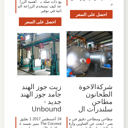
يع ذات صلة بـ : أهمية الزرا
ر
عة كيف تستخدم الزراعة الم
ائية في توفير
احصل على السعر
احصل على السعر
شركةالاخوة
زيت جوز الهند
الطحانون
جامد جوز الهند
مطاحن
جديد -
سلندرات ال
Unbound
مطاحن ومطاحن دقيق فى م
24 أغسطس 2017 1 تعليق
صر - ابحث عن العناوين وأرق
The Coconut يميز نفسه ع