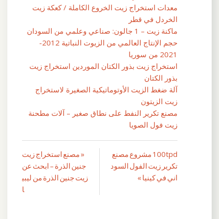
معدات استخراج زيت الخروع الكاملة / كعكة زيت
الخردل في قطر
ماكنة زيت – 1 جالون: صناعي وعلمي من السودان
حجم الإنتاج العالمي من الزيوت النباتية 2012-
2021 من سوريا
استخراج زيت بذور الكتان الموردين استخراج زيت
بذور الكتان
آلة ضغط الزيت الأوتوماتيكية الصغيرة لاستخراج
زيت الزيتون
مصنع تكرير النفط على نطاق صغير – آلات مطحنة
زيت فول الصويا
100tpd مشروع مصنع
« مصنع استخراج زيت
تصفّح
تكرير زيت الفول السود
جنين الذرة – ابحث عن
المقالات
اني في كينيا »
زيت جنين الذرة من ليبي
ا