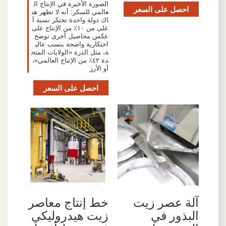
الصورة الأخيرة في الإنتاج ال
احصل على السعر
عالمي للسكر: أنه لا تظهر هن
اك دولة واحدة تحتكر نسبة أ
على من ١٠٪ من الإنتاج على
عكس محاصيل أخرى توضح
احتكارية واضحة بنسب عالي
ة، مثل الذرة «الولايات المتح
دة ٤٢٪ من الإنتاج العالمي»،
أو الأرز
احصل على السعر
آلة عصر زيت
خط إنتاج معاصر
البذور في
زيت هيدروليكي