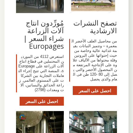
تصفح النشرات
مُورِّدون انتاج
الارشادية
آلات الزراعة
شراء السعر |
من محاصيل العلف الأخضر ال
Europages
معمرة – وتتميز النباتات بقي
مة غذائية عالية وخاصة من
حيث إحتوائها على البروتين
استعرض 4112 من الموردي
وقلة محتواها من الألياف علا
ن المحتملين في قطاع انتاج
وة على الإنتاجية المرتفعة م
آلات الزراعة على Europage
ن المحصول الأخضر والتى ي
s، المنصة التي تتيح إجراء الت
صل إلى 80 -120 طن فى ال
عاملات التجارية بين الشركا
عام والذى يحصل
ت على المستوى العالمي. ز
راعة الحدائق والبساتين، آلا
احصل على السعر
ت ومعدات (2798)
احصل على السعر