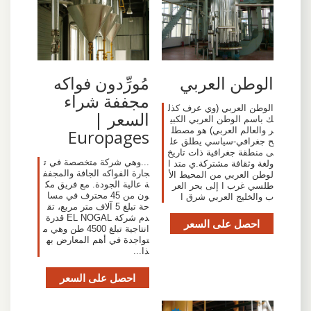
الوطن العربي
مُورِّدون فواكه
مجففة شراء
الوطن العربي (وي عرف كذل
السعر |
ك باسم الوطن العربي الكبي
ر والعالم العربي) هو مصطل
Europages
ح جغرافي-سياسي يطلق عل
ى منطقة جغرافية ذات تاريخ
...وهي شركة متخصصة في ت
ولغة وثقافة مشتركة.ي متد ا
جارة الفواكه الجافة والمجفف
لوطن العربي من المحيط الأ
ة عالية الجودة. مع فريق مك
طلسي غرب ا إلى بحر العر
ون من 45 محترف في مسا
ب والخليج العربي شرق ا
حة تبلغ 5 آلاف متر مربع، تق
دم شركة EL NOGAL قدرة
احصل على السعر
انتاجية تبلغ 4500 طن وهي م
تواجدة في أهم المعارض به
ذا...
احصل على السعر