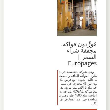
مُورِّدون فواكه،
مجففة شراء
السعر |
Europages
...وهي شركة متخصصة في ت
جارة الفواكه الجافة والمجفف
ة عالية الجودة. مع فريق مك
ون من 45 محترف في مسا
حة تبلغ 5 آلاف متر مربع، تق
دم شركة EL NOGAL قدرة
انتاجية تبلغ 4500 طن وهي م
تواجدة في أهم المعارض به
ذا...