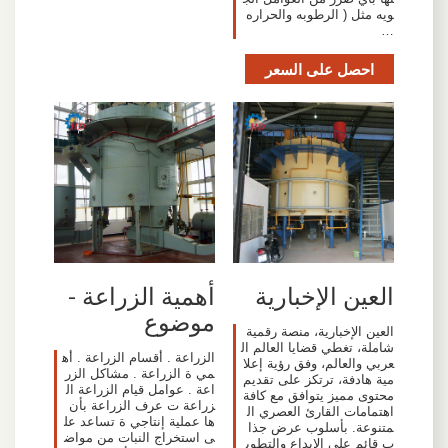
ويه مثل ( الرطوبه والحراره
…
احصل على السعر
العين الإخبارية
أهمية الزراعة -
موضوع
العين الإخبارية، منصة رقمية
شاملة، تغطي قضايا العالم ال
الزراعة . أقسام الزراعة . أه
عربي والعالم، وفق رؤية إعلا
مي ة الزراعة . مشاكل الزر
مية هادفة، ترتكز على تقديم
اعة . عوامل قيام الزراعة ال
محتوى مميز يتوافق مع كافة
زراعة ت عرف الزراعة بأن
اهتمامات القارئ العصري ال
ها عملية إنتاجي ة تساعد عل
متنوعة. بأسلوب عرض جذا
ى استخراج النبات من مواض
ب قائم على الإبداع والتطوي