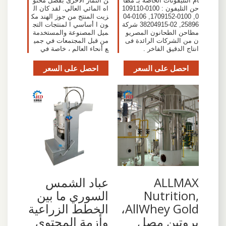
ام التليفونات الخاصة بـ مطا
ن الثمار الأخرى بفضل محتو
حن التليفون : 0100-109110
اه المائي العالي. لقد كان ال
0, 0100-1709152, 0106-04
زيت المنتج من جوز الهند مك
25896, 02-38204915 شركة
ون ا أساسي ا لمنتجات التج
مطاحن الطحانون المصريو
ميل المصنوعة والمستخدمة
ن من الشركات الرائدة فى
من قبل المجتمعات في جمي
انتاج الدقيق الفاخر .
ع أنحاء العالم ، خاصة في
احصل على السعر
احصل على السعر
ALLMAX
عباد الشمس
Nutrition,
السوري ما بين
AllWhey Gold،
الخطط الزراعية
بروتين مصل
وأزمة المحتوى