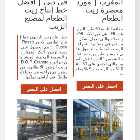
المغرب | مورد
في دبي | أفضل
معصرة زيت
خط إنتاج زيت
الطعام
الطعام لمصنع
الزيت
بطاقة إنتاجية 50 طن باليوم
هذه الآلة هي من الآلات الأكث
خط انتاج زيت الزيتون خط إ
ر حداثة والتي تعمل بشكل
نتاج الطاهي الأحمر Rosso
مستمر في مصانع استخراج
Cuoco ~~يتم الحصول على
الزيت بالمذيبات للحصول عل
زيت الزيتون البكر الممتاز ذ
ى خمسين طن من بذور عبا
و التسمية المحمية المنشأ م
د الشمس \ الذرة \ فول الص
ن جرانورو D.O.P. Granoro
ويا والتي تحتوي على 30 – 4
وزيت الزيتون الإيطالي ، من
0 % من الزيت ، و 9 % رطو
زيتون تم زراعته في بوليا (إي
بة
طاليا)، في أراضي تملكها
احصل على السعر
احصل على السعر