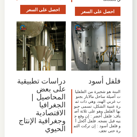
احصل على السعر
احصل على السعر
فلفل أسود
دراسات تطبيقية
على بعض
النبتة هو شجيرة من الفلفليا
المحاصيل |
ت أصيلة ساحل مالابار بجنو
ب غربي الهند، وهي ذات ثم
الجغرافيا
رة عنبية الشكل، تسمى حبو
الاقتصادية
بها الفلفل وهو على ثلاثة أص
ناف: فلفل أخضر : إن وقع ج
وجغرافية الإنتاج
نيه قبل نضجه. فلفل أكحل أ
الحيوي
و فلفل أسود : إن تركت الثم
رة حتى تجف.