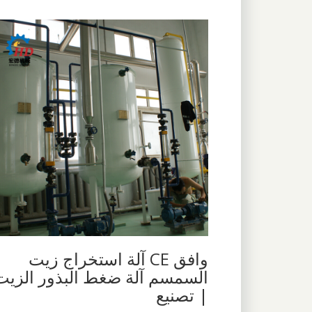
وافق CE آلة استخراج زيت
السمسم آلة ضغط البذور الزيت
| تصنيع