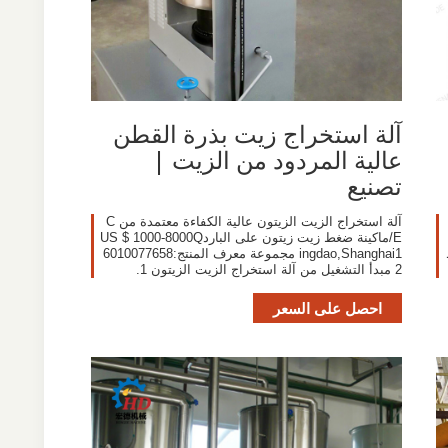
آلة استخراج زيت بذرة القطن
عالية المردود من الزيت |
تصنيع
آلة استخراج الزيت الزيتون عالية الكفاءة معتمدة من C
E/ماكينة ضغط زيت زيتون على الباردUS $ 1000-8000Q
ingdao,Shanghai1 مجموعة معرف المنتج:6010077658
2 مبدأ التشغيل من آلة استخراج الزيت الزيتون 1.
احصل على السعر