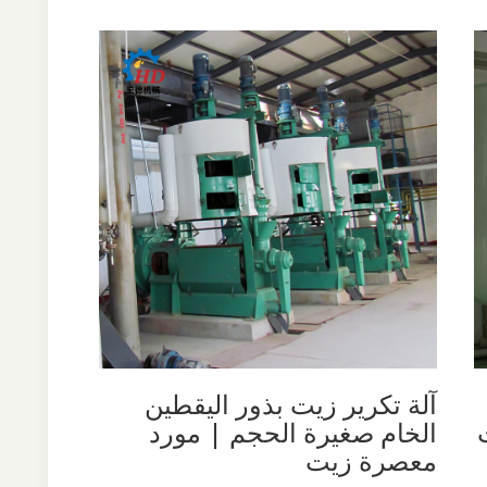
آلة تكرير زيت بذور اليقطين
الخام صغيرة الحجم | مورد
معصرة زيت