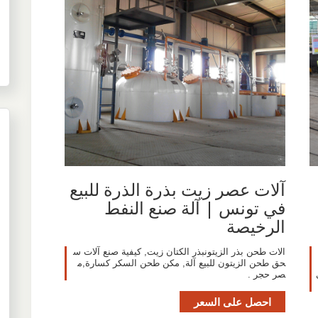
آلات عصر زيت بذرة الذرة للبيع
في تونس | آلة صنع النفط
الرخيصة
الات طحن بذر الزيتونبذر الكتان زيت, كيفية صنع آلات س
حق طحن الزيتون للبيع آلة, مكن طحن السكر كسارة,م
صر حجر .
احصل على السعر