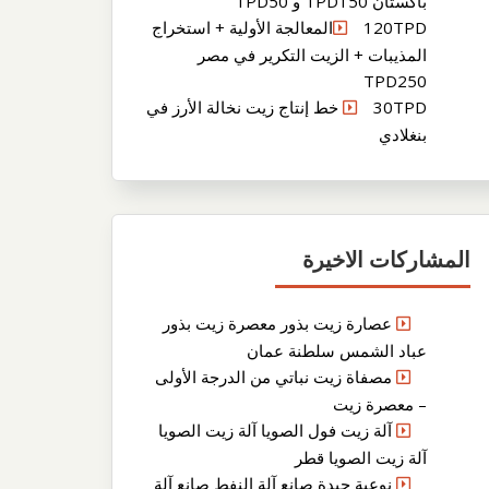
باكستان TPD150 و TPD50
120TPDالمعالجة الأولية + استخراج
المذيبات + الزيت التكرير في مصر
TPD250
30TPD خط إنتاج زيت نخالة الأرز في
بنغلادي
المشاركات الاخيرة
عصارة زيت بذور معصرة زيت بذور
عباد الشمس سلطنة عمان
مصفاة زيت نباتي من الدرجة الأولى
– معصرة زيت
آلة زيت فول الصويا آلة زيت الصويا
آلة زيت الصويا قطر
نوعية جيدة صانع آلة النفط صانع آلة