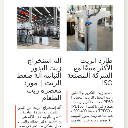
طارد الزيت
آلة استخراج
الأكثر مبيعًا مع
زيت البذور
الشركة المصنعة
النباتية آلة ضغط
ISO
الزيت | مورد
معصرة زيت
مصنع زيت التكرير و التبلور
الطعام
زيت النخيل للزيت النخيل T
PD50 معدات تكرير زيت ال
طعام في باكستان TPD150
آلة إستخراج الزيت من البذو
و TPD50 قضيتنا 400-600 ك
ر بالمذيبات بطاقة إنتاجية 5
جم ساعة زيت بذور المهنية
0 طن باليوم هذه الآلة هي م
آلة ضغط زيت عباد الشمس
ن الآلات الأكثر حداثة والتي ت
عمل بشكل مستمر في مصا