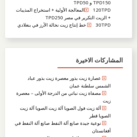
TPD150 و TPD50
120TPDالمعالجة الأولية + استخراج المذيبات
+ الزيت التكرير في مصر TPD250
30TPD خط إنتاج زيت نخالة الأرز في بنغلادي
المشاركات الاخيرة
عصارة زيت بذور معصرة زيت بذور عباد
الشمس سلطنة عمان
مصفاة زيت نباتي من الدرجة الأولى – معصرة
زيت
آلة زيت فول الصويا آلة زيت الصويا آلة زيت
الصويا قطر
نوعية جيدة صانع آلة النفط صانع آلة النفط في
أفغانستان