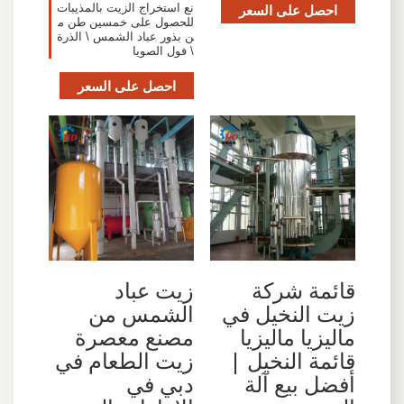
احصل على السعر
نع استخراج الزيت بالمذيبات
للحصول على خمسين طن م
ن بذور عباد الشمس \ الذرة
\ فول الصويا
احصل على السعر
قائمة شركة
زيت عباد
زيت النخيل في
الشمس من
ماليزيا ماليزيا
مصنع معصرة
قائمة النخيل |
زيت الطعام في
أفضل بيع آلة
دبي في