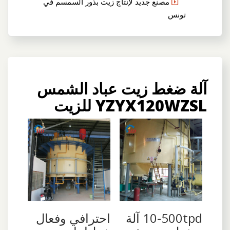
مصنع جديد لإنتاج زيت بذور السمسم في
تونس
آلة ضغط زيت عباد الشمس
YZYX120WZSL للزيت
10-500tpd آلة
احترافي وفعال