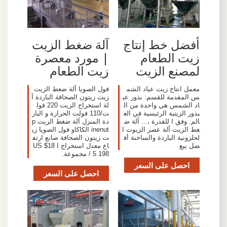
أفضل خط إنتاج
آلة ضغط الزيت
زيت الطعام
| مورد معصرة
لمصنع الزيت
زيت الطعام
معمل انتاج زيت عباد الشم
فول الصويا آلة ضغط الزيت
س المقدمة للقسم: بذور عب
زيت زيتون الصحافة الباردة آ
اد الشمس هي واحدة من ال
لة استخراج الزيت 220 فول
بذور الزيتية الرئيسية في الع
ت/110 فولت الحرارة و البار
الم. وفق ا للقدرة ،... آلة ض
دة المنزل آلة ضغط الزيت p
غط الزيت آلة عصر الزيوت ا
inenut الكاكاو فول الصويا زي
لحلزونية الباردة والساخنة أف
ت زيتون الصحافة صانع ارتف
ضل بيع
اع معدل استخراج ا US $18
5 198 / مجموعة.
احصل على السعر
احصل على السعر