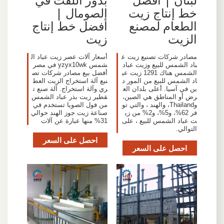
خط إنتاج زيت
الصومال |
الطعام لمصنع
أفضل خط إنتاج
الزيت
زيت
مصادر شركات تصنيع زيت ع
أسعار آلات عصر زيت عباد ال
باد الشمس للبيع وزيت عباد
شمس yzyx10wk في مصر
الشمس هناك 1291 زيت عب
أفضل بيع مصادر شركات تص
اد الشمس للبيع من المور د
نيع آلة استخراج الزيت العط
ين في آسيا. أعلى بلدان الع
ري وآلة استخراج. آلة صنع ت
رض أو المناطق هي الصين،
قطير زيت بذر عباد الشمس
وThailand، والهند ، والتي تو
من فول الصويا تستخدم في
فر 62%، و5%، و2% من زي
صناعة زيت جوز الهند حوالي
ت عباد الشمس للبيع ، على
31% منها عبارة عن آلات
التوالي.
احصل على السعر
احصل على السعر