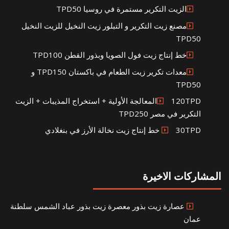
الزيت التكرير مستمرة في روسيا TPD50
مصنع زيت التكرير و التبلور زيت النخيل للزيت النخيل
TPD50
خط إنتاج زيت فول الصويا وبذور القطن TPD100
معدات تكرير زيت الطعام في باكستان TPD150 و
TPD50
120TPDالمعالجة الأولية + استخراج المذيبات + الزيت
التكرير في مصر TPD250
30TPD خط إنتاج زيت نخالة الأرز في بنغلادي
المشاركات الاخيرة
عصارة زيت بذور معصرة زيت بذور عباد الشمس سلطنة
عمان