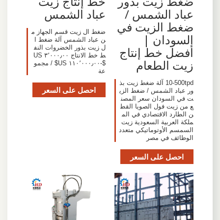
ضغط زيت بذور
خط إنتاج زيت
عباد الشمس /
عباد الشمس
ضغط الزيت في
ضغط ال زيت قسم الجهاز م
السودان |
ن عباد الشمس آلة ضغط ا
ل زيت بذور الخضروات النف
أفضل خط إنتاج
ط خط الانتاج ٣٬٠٠٠٫٠٠ US
زيت الطعام
$-١١٠٬٠٠٠٫٠٠ US$ / مجمو
عة
10-500tpd آلة ضغط زيت بذ
احصل على السعر
ور عباد الشمس / ضغط الزي
ت في السودان سعر المصن
ع من زيت فول الصويا القط
ن الطارد الاقتصادي في الم
ملكة العربية السعودية زيت
السمسم الأوتوماتيكي متعدد
الوظائف في مصر
احصل على السعر