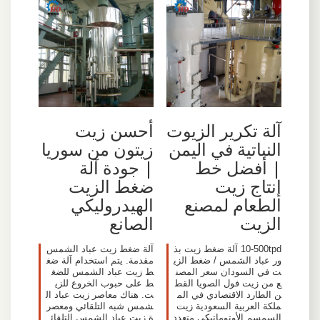
آلة تكرير الزيوت
أحسن زيت
النباتية في اليمن
زيتون من سوريا
| أفضل خط
| جودة آلة
إنتاج زيت
ضغط الزيت
الطعام لمصنع
الهيدروليكي
الزيت
الصانع
10-500tpd آلة ضغط زيت بذ
آلة ضغط زيت عباد الشمس
ور عباد الشمس / ضغط الزي
مقدمة. يتم استخدام آلة ضغ
ت في السودان سعر المصن
ط زيت عباد الشمس للضغ
ع من زيت فول الصويا القط
ط على حبوب الخروع للزي
ن الطارد الاقتصادي في الم
ت. هناك معاصر زيت عباد ال
ملكة العربية السعودية زيت
شمس شبه التلقائي ومعصر
السمسم الأوتوماتيكي متعدد
ة زيت عباد الشمس التلقائ