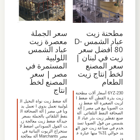
مطحنة زيت
سعر الجملة
عباد الشمس D-
معصرة زيت
80 أفضل سعر
عباد الشمس
زيت في لبنان |
اللولبية
سعر المصنع
المستمرة في
لخط إنتاج زيت
مصر | سعر
الطعام
المصنع لخط
إنتاج
6YZ-230 أسعار آلات مطحنة
زيت بذرة القطن آلة ضغط ا
آلة ضغط زيت نواة النخيل ال
لزيت الصغيرة آلة ضغط زي
لولبية تعمل يدوي ا تعمل يد
ت الصويا بيع في مصر | آلة
ويا في مصر | آلة الصحافة ال
الصحافة النفط التلقائي. آلة
نفط التلقائي بالجملة بسعر
صنع تقطير زيت بذر عباد ال
جيدآلة ضغط زيت معالجة زي
شمس من فول الصويا تست
ت الفول السوداني اضغط لا
خدم في صناعة زيت جوز اله
ستخراج الزيوت النباتية في
ند حوالي 31% منها عبارة ع
مصر Marchants آلة معالجة
ن