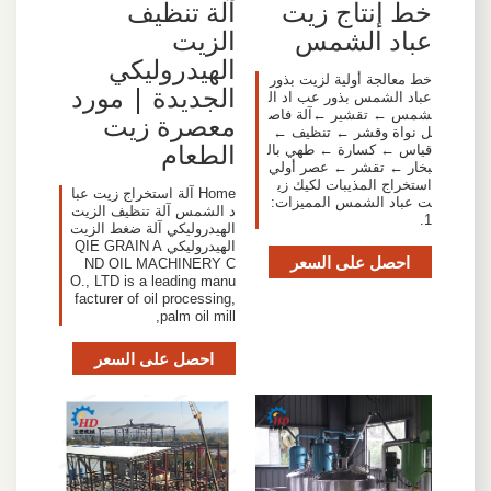
خط إنتاج زيت
آلة تنظيف
عباد الشمس
الزيت
الهيدروليكي
خط معالجة أولية لزيت بذور
الجديدة | مورد
عباد الشمس بذور عب اد ال
شمس ← تقشير ←آلة فاص
معصرة زيت
ل نواة وقشر ← تنظيف ←
الطعام
قياس ← كسارة ← طهي بال
بخار ← تقشر ← عصر أولي
استخراج المذيبات لكيك زي
Home آلة استخراج زيت عبا
ت عباد الشمس المميزات:
د الشمس آلة تنظيف الزيت
1.
الهيدروليكي آلة ضغط الزيت
الهيدروليكي QIE GRAIN A
احصل على السعر
ND OIL MACHINERY C
O., LTD is a leading manu
facturer of oil processing,
palm oil mill,
احصل على السعر