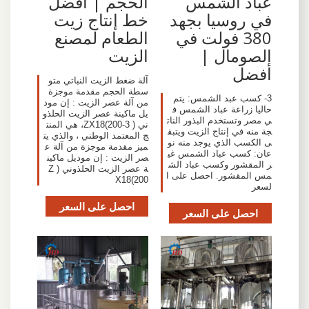
عباد الشمس
الحجم | أفضل
في روسيا بجهد
خط إنتاج زيت
380 فولت في
الطعام لمصنع
الصومال |
الزيت
أفضل
آلة ضغط الزيت النباتي متو
سطة الحجم مقدمة موجزة
3- كسب عبد الشمس: يتم
من آلة عصر الزيت : إن مود
حاليا زراعة عباد الشمس ف
يل ماكينة عصر الزيت الحلذو
ي مصر وتستخدم البذور النات
ني ( ZX18(200-3، هي المنت
جة منه في إنتاج الزيت ويتبق
ج المعتمد الوطني ، والذي يت
ى الكسب الذي يوجد منه نو
ميز مقدمة موجزة من آلة ع
عان: كسب عباد الشمس غي
صر الزيت : إن موديل ماكين
ر المقشور وكسب عباد الش
ة عصر الزيت الحلذوني ( Z
مس المقشور. احصل على ا
X18(200
لسعر
احصل على السعر
احصل على السعر