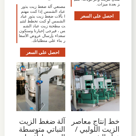
ز بعدة ميزات.
مصنعي آلة ضغط زيت بذور
عباد الشمس إذا كنت مهتم
احصل على السعر
ا بآلات ضغط زيت بذور عباد
الشمس أو كنت تخطط لتثبي
ت مطحنة زيت عباد الشم
س ، فيرجى إخبارنا وسنكون
سعداء بإرسال عروض الأسعا
ر بناء على متطلباتك.
احصل على السعر
خط إنتاج معاصر
آلة ضغط الزيت
الزيت اللولبي /
النباتي متوسطة