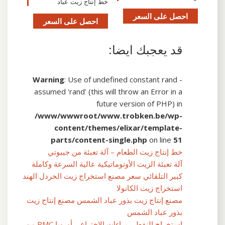
خط إنتاج زيت عباد
احصل على السعر
احصل على السعر
قد يعجبك ايضا:
Warning
: Use of undefined constant rand -
assumed 'rand' (this will throw an Error in a
future version of PHP) in
/www/wwwroot/www.trobken.be/wp-
content/themes/elixar/template-
parts/content-single.php
on line
51
خط إنتاج زيت الطعام – آلة تعبئة من جيبوتي
آلة تعبئة الزيت الأوتوماتيكية عالية السرعة وكاملة
كبير التلقائي سعر مصنع استخراج زيت الخردل الهند
استخراج زيت الكانولا
مصنع إنتاج زيت بذور عباد الشمس مصنع إنتاج زيت
بذور عباد الشمس
استخراج النفط – براءات الاختراع – أوروبا PMC من