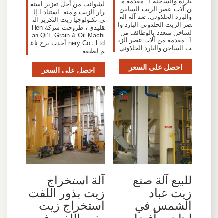
باردة والساخنة 1. مقدمة م
لشوائب من أجل تعزيز استق
ن آلات عصر الزيت الساخن
رار الزيت وأمنه. استناد ا إل
والبارد الحلذوني: تعد آلة الع
ى تكنولوجيا زيت التكرير الت
صر الزيت الحلذوني البارد وا
قليدي ، طروحت شركة Hen
لساخن متعدد بالوظائف من
an Qi’E Grain & Oil Machi
1. مقدمة من آلات عصر الزي
nery Co.، Ltd أحدث برج ناع
ت الساخن والبارد الحلذوني:
م لطبقة
احصل على السعر
احصل على السعر
للبيع آلة صنع
آلة استخراج
زيت عباد
زيت بذور اللفت
الشمس في
استخراج زيت
لبنان | أفضل
بذور اللفت في