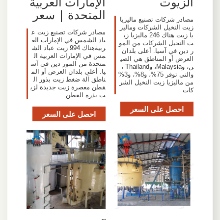
الزيوت
الإمارات العربية
المتحدة | سعر
مصادر شركات تصنيع ماليزيا
زيت النخيل الشركات وماليز
مصادر شركات تصنيع زيت ع
يا زيت هناك 246 ماليزيا زي
باد الشمس في الإمارات الع
ت النخيل الشركات من المو
ربيةهناك 994 زيت عباد الش
ر دين في آسيا. أعلى بلدان
مس في الإمارات العربية ال
العرض أو المناطق هي الصي
متحدة من المور دين في آس
ن، وMalaysia، وThailand ،
يا. أعلى بلدان العرض أو الم
والتي توفر 75%، و8%، و3%
ناطق آلة ضغط زيت بذور ال
من ماليزيا زيت النخيل الشر
قطن معصرة زيت جديدة لزي
كات
ت بذرة القطن
احصل على السعر
احصل على السعر