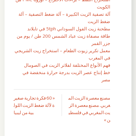
الكويت
آلة تصفية الزيت الكبيرة – آلة ضغط التصفية – آلة
ضغط الزيت
مطحنة زيت الفول السوداني 5tph في تايلاند
طاقة مصفاة زيت عباد الشمس 200 طن / يوم من
جزر القمر
معمل تكرير زيوت الطعام – استخراج زيت الشريجي
في المغرب
فهم الأنواع المختلفة لفلاتر الزيت في الصومال
خط إنتاج عصر الزيت بدرجة حرارة منخفضة في
مصر
مصنع معصرة الزيت الم
« 60 فكرة تجارية صغير
تصفّح
غربي. مصنع معصرة الز
ة لآلة ضغط الزيت اللول
المقالات
يت المغربي في فلسطي
بية من ليبيا
ن »