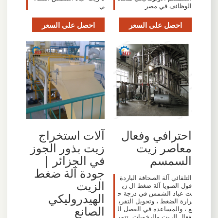
الوظائف في مصر
ي.
احصل على السعر
احصل على السعر
احترافي وفعال
آلات استخراج
معاصر زيت
زيت بذور الجوز
السمسم
في الجزائر |
جودة آلة ضغط
التلقائي آلة الصحافة الباردة
الزيت
فول الصويا آلة ضغط ال زي
ت عباد الشمس في درجة ح
الهيدروليكي
رارة الضغط ، وتحويل التفري
الصانع
غ ، والمساعدة في الفصل ال
فعال للزيت والرخويات. تتمي