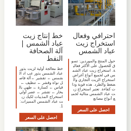
احترافي وفعال
خط إنتاج زيت
استخراج زيت
عباد الشمس |
عباد الشمس
آلة الصحافة
النفط
حول المنتج والموردين: تسو
ق للحصول على الأكثر فعالي
خط معالجة أولية لزيت بذور
ة. استخراج زيت عباد الشم
عباد الشمس بذور عب اد ال
س في لجميع أنواع أغراض
شمس ← تقشير ←آلة فاص
استخراج الزيت التجاري وال
ل نواة وقشر ← تنظيف ←
ضغط والطرد. هذه قوية وذا
قياس ← كسارة ← طهي بال
ت كفاءة. تعتبر استخراج زي
بخار ← تقشر ← عصر أولي
ت عباد الشمس مثالية لجمي
استخراج المذيبات لكيك زي
ع أنواع مصانع
ت عباد الشمس المميزات:
1.
احصل على السعر
احصل على السعر