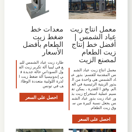
معمل انتاج زيت
معدات خط
عباد الشمس |
ضغط زيت
أفضل خط إنتاج
الطعام بأفضل
زيت الطعام
الأسعار
لمصنع الزيت
طارد زيت عباد الشمس للبي
ع في ليبيا آلة تكرير زيت الف
معمل انتاج زيت عباد الشم
ول السوداني حالة جديدة ف
س المقدمة للقسم: بذور عب
ي إندونيسيا آلة ضغط زيت ا
اد الشمس هي واحدة من ال
لذرة اللولبية متعددة الوظائ
بذور الزيتية الرئيسية في الع
ف في تونس
الم. وفق ا للقدرة ، يمكن تق
سيم عملية استخراج زيت بذ
احصل على السعر
ور عباد زيت بذور عباد الشم
س يجعل نسبة كبيرة من س
وق زيت الطعام.
احصل على السعر