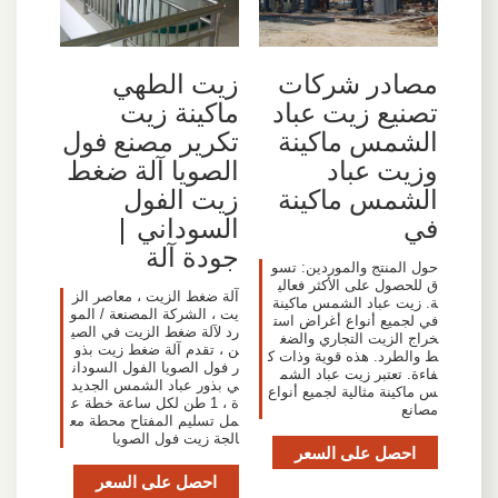
مصادر شركات
زيت الطهي
تصنيع زيت عباد
ماكينة زيت
الشمس ماكينة
تكرير مصنع فول
وزيت عباد
الصويا آلة ضغط
الشمس ماكينة
زيت الفول
في
السوداني |
جودة آلة
حول المنتج والموردين: تسو
ق للحصول على الأكثر فعالي
آلة ضغط الزيت ، معاصر الز
ة. زيت عباد الشمس ماكينة
يت ، الشركة المصنعة / المو
في لجميع أنواع أغراض است
رد لآلة ضغط الزيت في الصي
خراج الزيت التجاري والضغ
ن ، تقدم آلة ضغط زيت بذو
ط والطرد. هذه قوية وذات ك
ر فول الصويا الفول السودان
فاءة. تعتبر زيت عباد الشم
ي بذور عباد الشمس الجديد
س ماكينة مثالية لجميع أنواع
ة ، 1 طن لكل ساعة خطة ع
مصانع
مل تسليم المفتاح محطة مع
الجة زيت فول الصويا
احصل على السعر
احصل على السعر