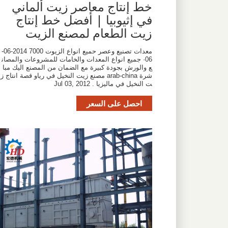
خط إنتاج معاصر زيت ألماني
في إثيوبيا | أفضل خط إنتاج
زيت الطعام لمصنع الزيت
معدات تصنيع وعصر حميع انواع الزيوت 7000 2014-06-
06· جميع انواع المعدات والخامات للمشروعات والمصان
ع والورش بجودة كبيرة مع الضمان من المصنع اليك مبا
شرة arab-china مصنع زيت النخيل في رياو قصة انتاج زي
ت النخيل في ماليزيا . Jul 03, 2012
احصل على السعر