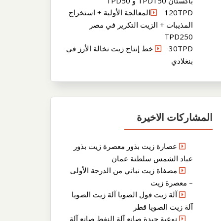
باكستان TPD150 و TPD50
120TPDالمعالجة الأولية + استخراج
المذيبات + الزيت التكرير في مصر
TPD250
30TPD خط إنتاج زيت نخالة الأرز في
بنغلادي
المشاركات الاخيرة
عصارة زيت بذور معصرة زيت بذور
عباد الشمس سلطنة عمان
مصفاة زيت نباتي من الدرجة الأولى
– معصرة زيت
آلة زيت فول الصويا آلة زيت الصويا
آلة زيت الصويا قطر
نوعية جيدة صانع آلة النفط صانع آلة