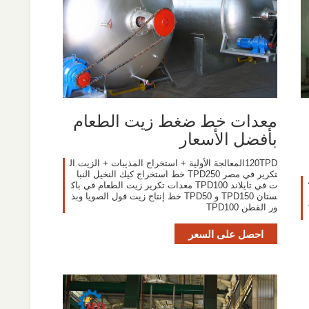
معدات خط ضغط زيت الطعام
بأفضل الأسعار
120TPDالمعالجة الأولية + استخراج المذيبات + الزيت ال
تكرير في مصر TPD250 خط استخراج كيك النخيل النبا
ت في تايلاند TPD100 معدات تكرير زيت الطعام في باك
ستان TPD150 و TPD50 خط إنتاج زيت فول الصويا وبذ
مط
ور القطن TPD100
احصل على السعر