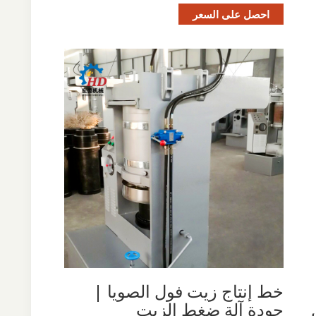
احصل على السعر
خط إنتاج زيت فول الصويا |
جودة آلة ضغط الزيت