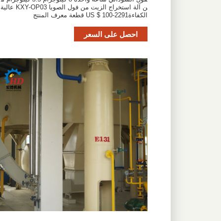
ن آلة استخراج الزيت من فول الصويا KXY-OP03 عالية
الكفاءةUS $ 100-2291 قطعة معرف المنتج
احصل على السعر