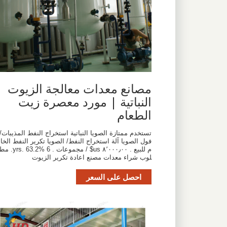
مصانع معدات معالجة الزيوت
النباتية | مورد معصرة زيت
الطعام
تستخدم ممتازة الصويا النباتية استخراج النفط المذيبات/
فول الصويا آلة استخراج النفط/ الصويا تكرير النفط الخا
م للبيع . ٨٬٠٠٠٫٠٠ us$ / مجموعات . 6 yrs. 63.2%. 
لوب شراء معدات مصنع اعادة تكرير الزيوت
احصل على السعر