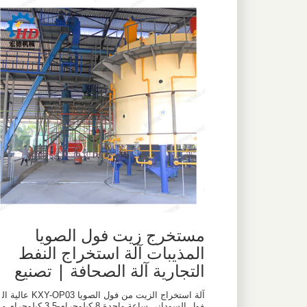
مستخرج زيت فول الصويا
المذيبات آلة استخراج النفط
التجارية آلة الصحافة | تصنيع
آلة استخراج الزيت من فول الصويا KXY-OP03 عالية ال
فول السوداني ساعة واحدة 8 كيلوجرام-3.5 كيلوجرام م