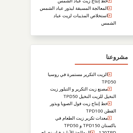
خط إنتاج زيت عباد الشمس
المعالجة المسبقة لبذور عباد الشمس
استخلاص المذيبات لزيت عباد
الشمس
مشروعنا
الزيت التكرير مستمرة في روسيا
TPD50
مصنع زيت التكرير و التبلور زيت
النخيل للزيت النخيل TPD50
خط إنتاج زيت فول الصويا وبذور
القطن TPD100
معدات تكرير زيت الطعام في
باكستان TPD150 و TPD50
120TPDالمعالجة الأولية + استخراج