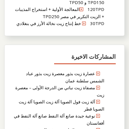
TPD150 و TPD50
120TPDالمعالجة الأولية + استخراج المذيبات
+ الزيت التكرير في مصر TPD250
30TPD خط إنتاج زيت نخالة الأرز في بنغلادي
المشاركات الاخيرة
عصارة زيت بذور معصرة زيت بذور عباد
الشمس سلطنة عمان
مصفاة زيت نباتي من الدرجة الأولى – معصرة
زيت
آلة زيت فول الصويا آلة زيت الصويا آلة زيت
الصويا قطر
نوعية جيدة صانع آلة النفط صانع آلة النفط في
أفغانستان