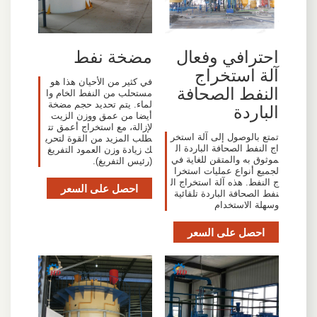
احترافي وفعال
مضخة نفط
آلة استخراج
في كثير من الأحيان هذا هو
النفط الصحافة
مستحلب من النفط الخام وا
لماء. يتم تحديد حجم مضخة
الباردة
أيضا من عمق ووزن الزيت
لإزالة، مع استخراج أعمق تت
تمتع بالوصول إلى آلة استخر
طلب المزيد من القوة لتحري
اج النفط الصحافة الباردة ال
ك زيادة وزن العمود التفريغ
موثوق به والمتقن للغاية في
(رئيس التفريغ).
لجميع أنواع عمليات استخرا
ج النفط. هذه آلة استخراج ال
احصل على السعر
نفط الصحافة الباردة تلقائية
وسهلة الاستخدام
احصل على السعر