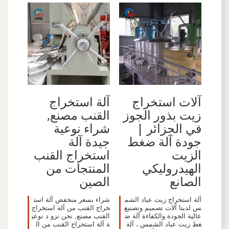
آلات استخراج
آلة استخراج
زيت بذور الجوز
القنب مصنع,
في الجزائر |
شراء نوعية
جودة آلة ضغط
جيدة آلة
الزيت
استخراج القنب
الهيدروليكي
المنتجات من
الصانع
الصين
آلة استخراج زيت عباد الشم
شراء بسعر منخفض آلة است
س لدينا آلات تصميم وتصنيع
خراج القنب من آلة استخراج
عالية الجودة والكفاءة آلة ض
القنب مصنع, نحن نزو د نوعي
غط زيت عباد الشمس ، آلة
ة آلة استخراج القنب من ال