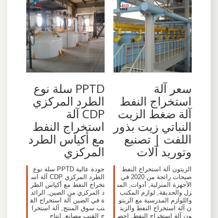
سعر آلة
PPTD سلة نوع
استخراج النفط
الطرد المركزي
آلة ضغط الزيت
CDP آلة
النباتي زيت بذور
استخراج النفط
اللفت | تصنيع
مع أكياس الطرد
وتوريد آلات
المركزي
الزيتون آلة استخراج النفط
جودة عالية PPTD سلة نوع
صيحات رائجة من 2020 في
الطرد المركزي CDP آلة اس
الأجهزة المنزلية, أدوات, المن
تخراج النفط مع أكياس الطر
زل والحديقة, لوازم المكتب
د المركزي من الصين, الرائد
واللوازم المدرسية مع الزيتو
ة في الصين آلة استخراج الق
ن آلة استخراج النفط والزيت
نب سوق المنتج, آلة استخرا
ون آلة استخراج النفط. احص
ج القنب مصانع, انتاج