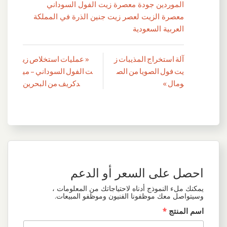
الموردين جودة معصرة زيت الفول السوداني
معصرة الزيت لعصر زيت جنين الذرة في المملكة
العربية السعودية
آلة استخراج المذيبات ز
« عمليات استخلاص زي
تصفّح
يت فول الصويا من الص
ت الفول السوداني – مي
المقالات
ومال »
دكريف من البحرين
احصل على السعر أو الدعم
يمكنك ملء النموذج أدناه لاحتياجاتك من المعلومات ،
وسيتواصل معك موظفونا الفنيون وموظفو المبيعات.
اسم المنتج
*