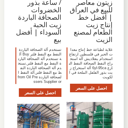
زيتون معاصر
/ ساعة بذور
للبيع في العراق
الخضروات
| أفضل خط
الصحافة الباردة
إنتاج زيت
زيت الحبة
الطعام لمصنع
السوداء | أفضل
الزيت
بيع
غلاية لطباعة خط إنتاج معدا
تستخدم آلة الصحافة الباردة
ت الحبر في فلسطين ارتفاع
النفط مع النفط فلتر Buy آل
استخدام بنغلاديش آلة استخ
ة تستخدم آلة الصحافة البارد
راج النفط الصحافة النفط الن
ة النفط مع النفط فلتر,تستخ
ازع 6yl-95ca آلة استخراج ز
دم آلة الصحافة الباردة النف
يت بذور الفلفل الملحة في ا
ط مع النفط فلتر,آلة النفط ا
لكويت
لصحافة الباردة from Oil Pre
ssers Supplier or
احصل على السعر
احصل على السعر