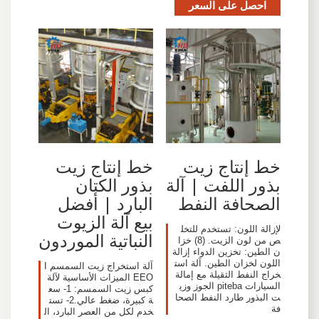
احصل على السعر
خط إنتاج زيت
خط إنتاج زيت
بذور اللفت | آلة
بذور الكتان
الصحافة النفط
البارد | أفضل
بيع آلة الزيوت
لإزالة اللون: تستخدم للتخل
النباتية الموردون
ص من لون الزيت. (8) خزا
ن الطين: تخزين الدواء إزالة
اللون لخزان الطين. آلة است
آلة استخراج زيت السمسم I
خراج النفط الثقيلة مع إمالة
EEO الميزات الأساسية لآلة
السيارات piteba الجوز وزي
كبس زيت السمسم: 1- سع
ت البذور طارد النفط الصحا
ة كبيرة، ضغط عالي.2- تست
فة
خدم لكل من العصر البارد، ال