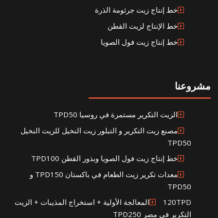
خط إنتاج زيت جرثومة الذرة
خط الإنتاج لزيت القطن
خط إنتاج زيت فول الصويا
مشروعنا
الزيت التكرير مستمرة في روسيا TPD50
مصنع زيت التكرير و التبلور زيت النخيل للزيت النخيل
TPD50
خط إنتاج زيت فول الصويا وبذور القطن TPD100
معدات تكرير زيت الطعام في باكستان TPD150 و
TPD50
120TPDالمعالجة الأولية + استخراج المذيبات + الزيت
التكرير في مصر TPD250