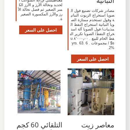
النباتية
مغناطيسي لإزالة الشوائب ا
لحديد ونخالة الأرز و الأرز الك
سر الصغير ثم فصل نخالة الأ
مصادر شركات تصنيع فول ال
رز والأرز المكسورة الصغير
صويا استخراج الزيوت النباتي
ة.
ة وفول تستخدم ممتازة الص
ويا النباتية استخراج النفط ال
مذيبات/ فول الصويا آلة است
احصل على السعر
خراج النفط/ الصويا تكرير الن
فط الخام للبيع . ٨٬٠٠٠٫٠٠ u
s$ / مجموعات . 6 yrs. 63.
2%.
احصل على السعر
معاصر زيت
التلقائي 60 كجم