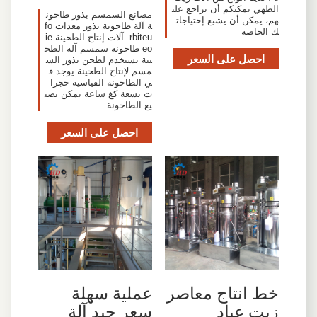
الطهي يمكنكم أن تراجع علي
مصانع السمسم بذور طاحون
هم، يمكن أن يشبع إحتياجات
ة آلة طاحونة بذور معدات fo
ك الخاصة
rbiteu. آلات إنتاج الطحينة ie
eo طاحونة سمسم آلة الطح
احصل على السعر
ينة تستخدم لطحن بذور الس
مسم لإنتاج الطحينة يوجد ف
ي الطاحونة القياسية حجرا
ت بسعة كغ ساعة يمكن تصن
يع الطاحونة.
احصل على السعر
خط انتاج معاصر
عملية سهلة
زيت عباد
سعر جيد آلة