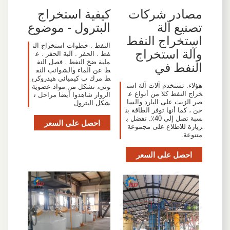
مصادر شركات
كيفية استخراج
تصنيع آلة
البترول - موضوع
استخراج النفط
النفط . خطوات استخراج الن
وآلة استخراج
فط . الحفر . آلية الحفر . ع
ملية ضخ النفط . فصل النف
النفط في
ط عن الماء والشوائب النف
ط مرك ب كيميائي هيدروكرب
هؤلاء. تستخدم آلات آلة است
وني، تشكل من مواد عضوية
خراج النفط كلا من أنواع ع
الزوار شاهدوا أيضا مراحل ت
صر الزيت على البارد والسا
شكل البترول
خن ، كما أنها توفر الطاقة بن
سبة تصل إلى 40٪. تفضل ب
احصل على السعر
زيارة للاطلاع على مجموعة
متنوعة.
احصل على السعر