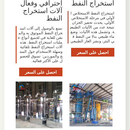
استخراج النفط
احترافي وفعال
آلات استخراج
استخراج النفط الاستخلاص ا
النفط
لأولي في مرحلة الاستخلاص
الأولي، يحدث تحفيز الخزان
نتيجة عدد من الآليات الطبيعي
تمتع بالوصول إلى آلات است
ة. وتشمل هذه الآليات: وضع
خراج النفط الموثوق به والم
ماء طبيعي بدلا من النفط ف
تقن للغاية في لجميع أنواع ع
ي البئر، ونشر الغاز الطبيعي
مليات استخراج النفط. هذه
آلات استخراج النفط تلقائية
احصل على السعر
وسهلة الاستخدام حول المنت
ج والموردين: تسوق للحصو
ل على الأكثر فعالية.
احصل على السعر