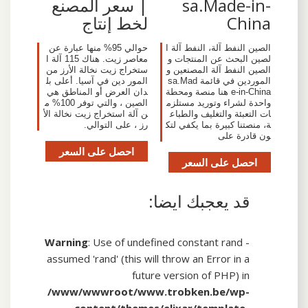
sa.Made-in-
| سعر المصنع
China
لخط إنتاج
الصين النفط آلة، النفط آلة ا
حوالي 95% منها عبارة عن
لصين البحث عن المنتجات و
معاصر زيت. هناك 115 آلة ا
الصين النفط آلة المصنعين و
ستخراج زيت نخالة الأرز من
الموردين في قائمة sa.Mad
المور دين في آسيا. أعلى بل
e-in-China هنا منصة ومحطة
دان العرض أو المناطق هي
واحدة لشراء وتوريد مستلزم
الصين ، والتي توفر 100% م
ات التعبئة والتغليف والطباع
ن آلة استخراج زيت نخالة الأ
ة، منصتنا كبيرة بما يكفي لتك
رز ، على التوالي.
ون قادرة على
احصل على السعر
احصل على السعر
قد يعجبك ايضا:
Warning
: Use of undefined constant rand -
assumed 'rand' (this will throw an Error in a
future version of PHP) in
/www/wwwroot/www.trobken.be/wp-
content/themes/elixar/template-