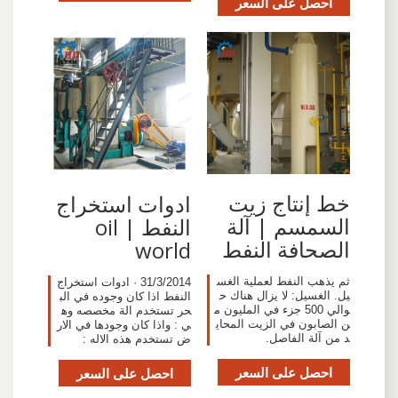
احصل على السعر
خط إنتاج زيت
ادوات استخراج
السمسم | آلة
النفط | oil
الصحافة النفط
world
ثم يذهب النفط لعملية الغس
31/3/2014 · ادوات استخراج
يل. الغسيل: لا يزال هناك ح
النفط اذا كان وجوده في الب
والي 500 جزء في المليون م
حر تستخدم الة مخصصه وه
ن الصابون في الزيت المحاي
ي : واذا كان وجودها في الار
د من آلة الفاصل.
ض تستخدم هذه الاله :
احصل على السعر
احصل على السعر