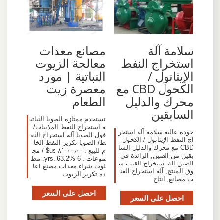
سلامة آلة
مصانع معدات
استخراج النفط
معالجة الزيوت
الإيثانول /
النباتية | مورد
الكحول CBD مع
معصرة زيت
محرك والدليل
الطعام
السابقين
تستخدم ممتازة الصويا النباتي
ة استخراج النفط المذيبات/
جودة عالية سلامة آلة استخر
فول الصويا آلة استخراج النف
اج النفط الإيثانول / الكحول
ط/ الصويا تكرير النفط الخا
CBD مع محرك والدليل السا
م للبيع . ٨٬٠٠٠٫٠٠ us$ / مج
بقين من الصين, الرائدة في
موعات . 6 yrs. 63.2%. مط
الصين آلة استخراج القنب س
لوب شراء معدات مصنع اعا
وق المنتج, آلة استخراج القن
دة تكرير الزيوت
ب مصانع, انتاج
احصل على السعر
احصل على السعر