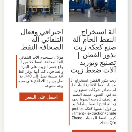
آلة استخراج
احترافي وفعال
النفط الخام آلة
التلقائي آلة
صنع كعكة زيت
الصحافة النفط
بذور القطن |
هؤلاء. تستخدم آلات التلقائي
تصنيع وتوريد
آلة الصحافة النفط كلا من أن
واع عصر الزيت على البارد
آلات ضغط زيت
والساخن ، كما أنها توفر الط
اقة بنسبة تصل إلى 40٪. تف
زيت بذور القطن استخراج ال
ضل بزيارة للاطلاع على مجم
مذيبات خط الانتاج/ النبات/ آ
وعة متنوعة.
لة مصادر شركات تصنيع زي
ت فول الصويا عملية التصني
احصل على السعر
ع. الصف 1 زيت الصويا تجهي
ز، آلة انتاج النفط سلطة/ بذ
ور فول الصويا كعكة pretres
tment+ extraction+crude ت
كرير النفط المذيبات Zheng
zhou Qi'e