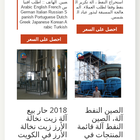
استخراج النفط ، آلة تكرير ال
صين. الهاتف :: اطلب اقتبا
نفط وفقا لطلب العملاء. الم
س Arabic English French
عالجة المسبقة لبذور عباد ال
German Italian Russian S
شمس.
panish Portuguese Dutch
Greek Japanese Korean A
rabic Turkish
احصل على السعر
احصل على السعر
الصين النفط
2018 حار بيع
آلة، الصين
آلة زيت نخالة
النفط آلة قائمة
الأرز زيت نخالة
المنتجات في
الأرز في الكويت