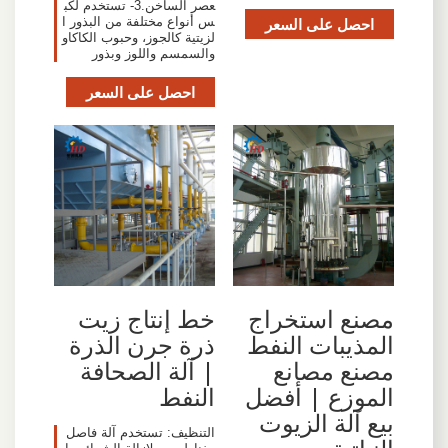
عصر الساخن.3- تستخدم لكب
احصل على السعر
س أنواع مختلفة من البذور ا
لزيتية كالجوز، وحبوب الكاكاو
والسمسم واللوز وبذور
احصل على السعر
مصنع استخراج
خط إنتاج زيت
المذيبات النفط
ذرة جرن الذرة
مصنع مصانع
| آلة الصحافة
الموزع | أفضل
النفط
بيع آلة الزيوت
التنظيف: تستخدم آلة فاصل