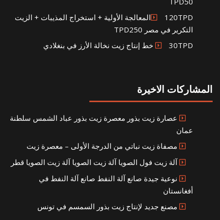
TPD50
120TPDالمعالجة الأولية + استخراج المذيبات + الزيت
التكرير في مصر TPD250
30TPD خط إنتاج زيت نخالة الأرز في بنغلادي
المشاركات الاخيرة
عصارة زيت بذور معصرة زيت بذور عباد الشمس سلطنة
عمان
مصفاة زيت نباتي من الدرجة الأولى – معصرة زيت
آلة زيت فول الصويا آلة زيت الصويا آلة زيت الصويا قطر
نوعية جيدة صانع آلة النفط صانع آلة النفط في
أفغانستان
مصنع جديد لإنتاج زيت بذور السمسم في تونس