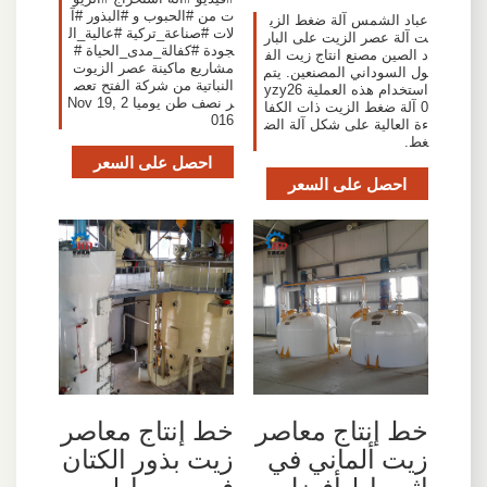
ت من #الحبوب و #البذور #آ
عباد الشمس آلة ضغط الزي
لات #صناعة_تركية #عالية_ال
ت آلة عصر الزيت على البار
جودة #كفالة_مدى_الحياة #
د الصين مصنع انتاج زيت الف
مشاريع ماكينة عصر الزيوت
ول السوداني المصنعين. يتم
النباتية من شركة الفتح تعص
استخدام هذه العملية yzy26
ر نصف طن يوميا Nov 19, 2
0 آلة ضغط الزيت ذات الكفا
016
ءة العالية على شكل آلة الض
غط.
احصل على السعر
احصل على السعر
خط إنتاج معاصر
خط إنتاج معاصر
زيت ألماني في
زيت بذور الكتان
إثيوبيا | أفضل
في سوريا |