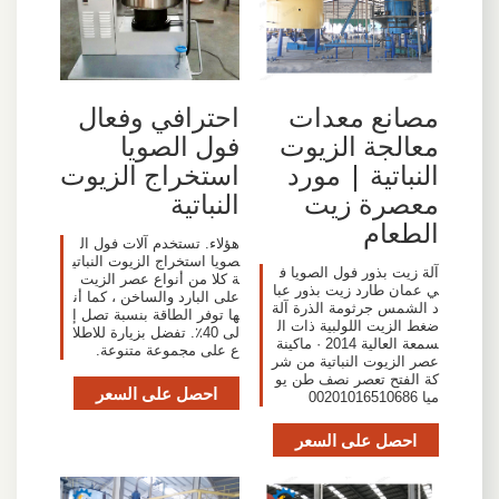
مصانع معدات
احترافي وفعال
معالجة الزيوت
فول الصويا
النباتية | مورد
استخراج الزيوت
معصرة زيت
النباتية
الطعام
هؤلاء. تستخدم آلات فول ال
صويا استخراج الزيوت النباتي
آلة زيت بذور فول الصويا ف
ة كلا من أنواع عصر الزيت
ي عمان طارد زيت بذور عبا
على البارد والساخن ، كما أن
د الشمس جرثومة الذرة آلة
ها توفر الطاقة بنسبة تصل إ
ضغط الزيت اللولبية ذات ال
لى 40٪. تفضل بزيارة للاطلا
سمعة العالية 2014 · ماكينة
ع على مجموعة متنوعة.
عصر الزيوت النباتية من شر
كة الفتح تعصر نصف طن يو
احصل على السعر
ميا 00201016510686
احصل على السعر