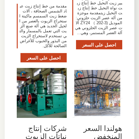
بير زيت النخيل خط إنتاج زي
مقدمة من خط إنتاج زيت عب
ت نواة النخيل خط إنتاج زي
اد الشمس الصحافة ، آلات
ت النخيل زيتمقدمة موجزة
ضغط زيت السمسم ماكينة ا
من آلة عصر الزيت حلزوني:
ستخراج الزيوت بالعصر من ا
الموديل (ZY24 （ 202-3 آلا
لجيل الجديد هي آلة صنع الز
ت عصر الزيت الحلزوني هي
يت التي تعمل بالمسمار والت
آلة العصر المستمر، وهي...
ي تستخدم لاستخراج الزيت
من البذور والحبوب للأغراض
احصل على السعر
الصالحة للأكل.
احصل على السعر
هولندا السعر
شركات إنتاج
المنخفض
نباتات الزيوت