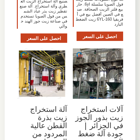
صنيع آلة استخراج الزيت الع
فول الصويا سلسلة 6yl. حار
طري وآلة استخراج. آلة صنع
بيع فلتر الزيت الصحافة. صن
تقطير زيت بذر عباد الشم
ع في الصين أفضل بيع في أ
س من فول الصويا تستخدم
فريقيا 6YL-160 زيت الضغط
في صناعة زيت جوز الهند ح
البارد
والي
احصل على السعر
احصل على السعر
آلات استخراج
آلة استخراج
زيت بذور الجوز
زيت بذرة
في الجزائر |
القطن عالية
جودة آلة ضغط
المردود من