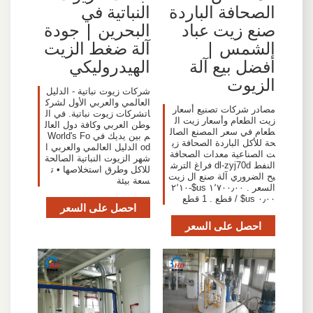
الصحافة الباردة
النباتية في
صنع زيت عباد
البحرين | جودة
الشمس |
آلة ضغط الزيت
أفضل بيع آلة
الهيدروليكي
الزيوت
شركات زيوت نباتية - الدليل
العالمي والعربي الأول لشرك
مصادر شركات تصنيع أسعار
اتشركات زيوت نباتية. في ال
زيت الطعام وأسعار زيت ال
وطن العربي وكافة دول العال
طعام في سعر المصنع الصال
م بين يديك في World's Fo
حة للأكل الباردة الصحافة زي
od الدليل العالمي والعربي ا
ت الصناعية معدات الصحافة
شهر الزيوت النباتية الصالحة
النفط dl-zyj70d فراغ الترش
للاكل وطرق استخلاصها • ت
يح الضروري آلة صنع ال زيت
سعة بيئة
السعر . ١٬٧٠٠٫٠٠ us$-٢٬١٠
٠٫٠٠ us$ / قطع . 1 قطع
احصل على السعر
احصل على السعر