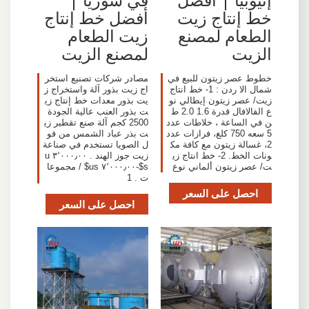
خط إنتاج زيت
أفضل خط إنتاج
الطعام لمصنع
زيت الطعام
الزيت
لمصنع الزيت
خطوط عصر زيتون للبيع في
مصادر شركات تصنيع استخر
شمال الا ردن : 1- خط انتاج
اج زيت بذور آلة واستخراج ز
زيت/ عصر زيتون إيطالي نو
يت بذور معدات خط إنتاج زي
ع الفالافال قدرة 1.6 2.0 ط
ت بذور العنب عالية الجودة
ن في الساعة ، خلاطات عدد
2500 كجم آلة صنع تقطير زي
5 سعه 750 كلغ، فرازات عدد
ت بذر عباد الشمس من فو
2، غسالة زيتون مع كافة مك
ل الصويا تستخدم في صناعة
ونات الخط. 2- خط انتاج زي
زيت جوز الهند . ٣٬٠٠٠٫٠٠ u
ت/ عصر زيتون ألماني نوع
s$-٧٬٠٠٠٫٠٠ us$ / مجموعا
ت . 1
احصل على السعر
احصل على السعر