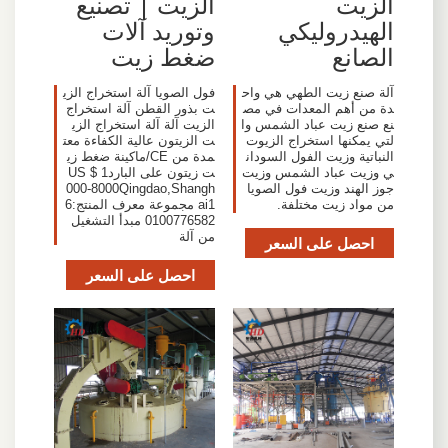
الزيت
الزيت | تصنيع
الهيدروليكي
وتوريد آلات
الصانع
ضغط زيت
آلة صنع زيت الطهي هي واح
فول الصويا آلة استخراج الزي
دة من أهم المعدات في مص
ت بذور القطن آلة استخراج
نع صنع زيت عباد الشمس وا
الزيت آلة آلة استخراج الزي
لتي يمكنها استخراج الزيوت
ت الزيتون عالية الكفاءة معت
النباتية وزيت الفول السودان
مدة من CE/ماكينة ضغط زي
ي وزيت عباد الشمس وزيت
ت زيتون على الباردUS $ 1
جوز الهند وزيت فول الصويا
000-8000Qingdao,Shangh
من مواد زيت مختلفة.
ai1 مجموعة معرف المنتج:6
0100776582 مبدأ التشغيل
من آلة
احصل على السعر
احصل على السعر