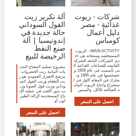
شركات - زيوت
آلة تكرير زيت
غذائية - مصر
الفول السوداني
دليل أعمال
حالة جديدة في
كومباس
إندونيسيا | آلة
صنع النفط
MAIN ACTIVITY:- الزيوت
الرخيصة للبيع
المستخلصه ومنتجاته هى اح
دى الشركات التابعه للشركه
القابضه للصناعات الغذائية ال
مشروع تسليم المفتاح المذي
تى تأسست فى عام 1959 و
بات النباتية زيت الخضروات:
خصخصتها في عام 1995 وت
مرشح الاهتزاز العمودي هو ز
شارك في المقام الاول فى ا
يت الطعام وزيت الفول الس
ستخراج وانتاج الزيوت النباتي
وداني وزيت فول الصويا وزي
ه الصالحه للاكل، والسمن
ت بذور اللفت في عملية الإن
تاج المستخدمة لإزالة الطين
احصل على السعر
لون أو
احصل على السعر