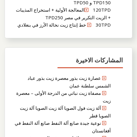
TPD150 و TPD50
120TPDالمعالجة الأولية + استخراج المذيبات
+ الزيت التكرير في مصر TPD250
30TPD خط إنتاج زيت نخالة الأرز في بنغلادي
المشاركات الاخيرة
عصارة زيت بذور معصرة زيت بذور عباد
الشمس سلطنة عمان
مصفاة زيت نباتي من الدرجة الأولى – معصرة
زيت
آلة زيت فول الصويا آلة زيت الصويا آلة زيت
الصويا قطر
نوعية جيدة صانع آلة النفط صانع آلة النفط في
أفغانستان