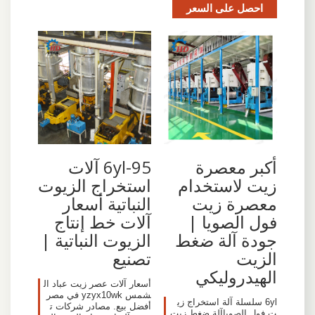
احصل على السعر
أكبر معصرة
6yl-95 آلات
زيت لاستخدام
استخراج الزيوت
معصرة زيت
النباتية أسعار
فول الصويا |
آلات خط إنتاج
جودة آلة ضغط
الزيوت النباتية |
الزيت
تصنيع
الهيدروليكي
أسعار آلات عصر زيت عباد ال
شمس yzyx10wk في مصر
6yl سلسلة آلة استخراج زي
أفضل بيع. مصادر شركات ت
ت فول الصوياآلة ضغط زيت