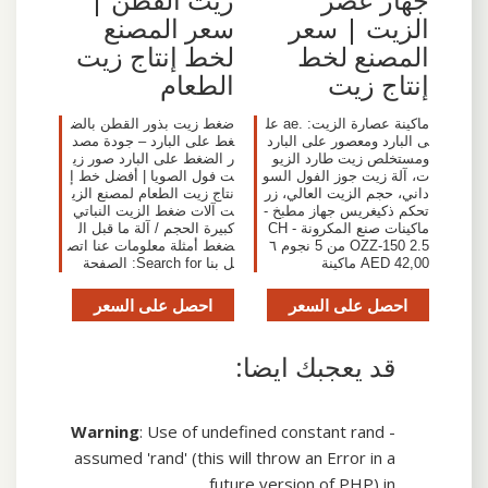
الزيت | سعر
سعر المصنع
المصنع لخط
لخط إنتاج زيت
إنتاج زيت
الطعام
ماكينة عصارة الزيت: .ae عل
ضغط زيت بذور القطن بالض
ى البارد ومعصور على البارد
غط على البارد – جودة مصد
ومستخلص زيت طارد الزيو
ر الضغط على البارد صور زي
ت، آلة زيت جوز الفول السو
ت فول الصويا | أفضل خط إ
داني، حجم الزيت العالي، زر
نتاج زيت الطعام لمصنع الزي
تحكم ذكيغريس جهاز مطبخ -
ت آلات ضغط الزيت النباتي
ماكينات صنع المكرونة - CH
كبيرة الحجم / آلة ما قبل ال
OZZ-150 2.5 من 5 نجوم ٦
ضغط أمثلة معلومات عنا اتص
42,00 AED ماكينة
ل بنا Search for: الصفحة
احصل على السعر
احصل على السعر
قد يعجبك ايضا:
Warning
: Use of undefined constant rand -
assumed 'rand' (this will throw an Error in a
future version of PHP) in