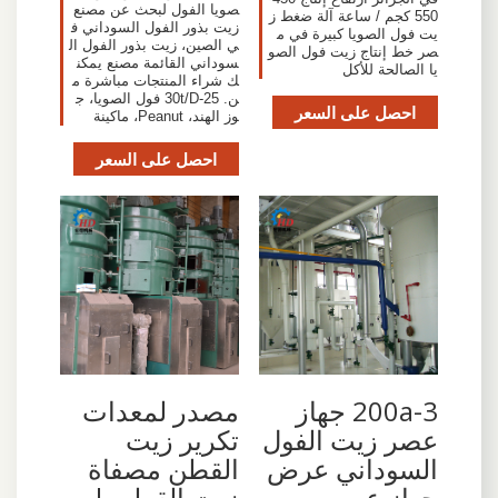
صويا الفول لبحث عن مصنع
550 كجم / ساعة آلة ضغط ز
زيت بذور الفول السوداني ف
يت فول الصويا كبيرة في م
ي الصين، زيت بذور الفول ال
صر خط إنتاج زيت فول الصو
سوداني القائمة مصنع يمكن
يا الصالحة للأكل
ك شراء المنتجات مباشرة م
ن. 25-30t/D فول الصويا، ج
احصل على السعر
وز الهند، Peanut، ماكينة
احصل على السعر
200a-3 جهاز
مصدر لمعدات
عصر زيت الفول
تكرير زيت
السوداني عرض
القطن مصفاة
جهاز عصر
زيت القطن |