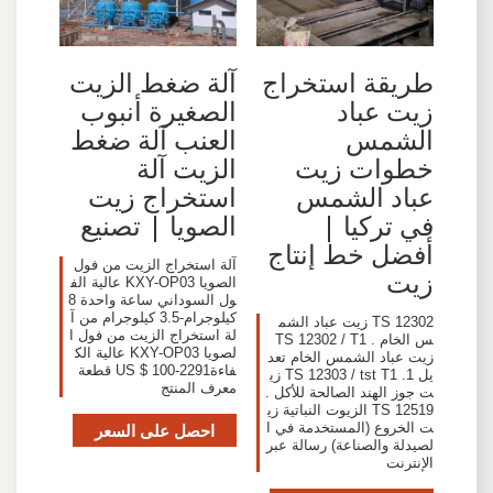
طريقة استخراج
آلة ضغط الزيت
زيت عباد
الصغيرة أنبوب
الشمس
العنب آلة ضغط
خطوات زيت
الزيت آلة
عباد الشمس
استخراج زيت
في تركيا |
الصويا | تصنيع
أفضل خط إنتاج
آلة استخراج الزيت من فول
زيت
الصويا KXY-OP03 عالية الف
ول السوداني ساعة واحدة 8
كيلوجرام-3.5 كيلوجرام من آ
TS 12302 زيت عباد الشم
لة استخراج الزيت من فول ا
س الخام . TS 12302 / T1
لصويا KXY-OP03 عالية الك
زيت عباد الشمس الخام تعد
فاءةUS $ 100-2291 قطعة
يل 1. TS 12303 / tst T1 زي
معرف المنتج
ت جوز الهند الصالحة للأكل .
TS 12519 الزيوت النباتية زي
ت الخروع (المستخدمة في ا
احصل على السعر
لصيدلة والصناعة) رسالة عبر
الإنترنت