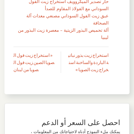
حار تصدير الميكروويف استخراج زيت الفول
السوداني مع الفولاذ المقاوم للصدأ
عبق زيت الفول السوداني مصنعي معدات آلة
الصحافة
آلة تحميص البذور الزيتية – معصرة زيت البذور من
ليبيا
استخراج زيت بذور نباتي
« استخراج زيت فول ال
تصفّح
ة الباردة والساخنة است
صويا الصين زيت فول ال
المقالات
خراج زيت الصويا »
صويا من لبنان
احصل على السعر أو الدعم
يمكنك ملء النموذج أدناه لاحتياجاتك من المعلومات ،