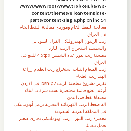
/www/wwwroot/www.trobken.be/wp-
content/themes/elixar/template-
parts/content-single.php
on line
51
معالجة النفط الخام وموردي معالجة النفط الخام
في العراق
زيت الزيتون الهيدروليكي الفول السوداني
والسمسم استخراج الزيت البارد
مطحنة زيت بذور عباد الشمس 4.5tpd للبيع في
العراق
زيت الطعام النبات استخراج زيت الطعام زراعة
الهند زيت الطعام
تقرير مشروع مطحنة الزيت joshi pv في الاردن
أوغندا تضع قائمة مختصرة لست شركات لبناء
مصفاة نفط في اليمن
آلة ضغط الزيت الكهربائية التجارية برغي أوتوماتيكي
في المملكة العربية السعودية
معصرة زيت اللوز – زيت أوتوماتيكي تجاري صغير
يعمل تلقائيًا