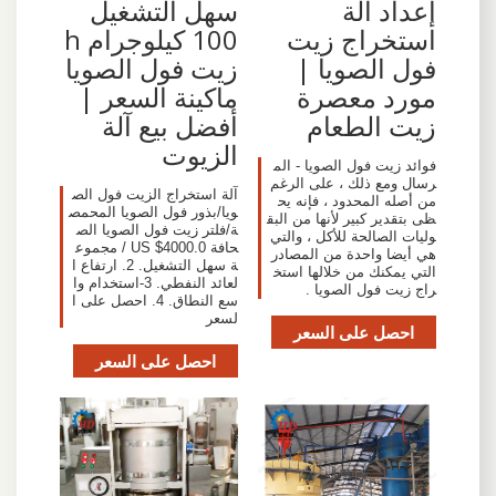
إعداد آلة
سهل التشغيل
استخراج زيت
100 كيلوجرام h
فول الصويا |
زيت فول الصويا
مورد معصرة
ماكينة السعر |
زيت الطعام
أفضل بيع آلة
الزيوت
فوائد زيت فول الصويا - الم
رسال ومع ذلك ، على الرغم
آلة استخراج الزيت فول الص
من أصله المحدود ، فإنه يح
ويا/بذور فول الصويا المحمص
ظى بتقدير كبير لأنها من البق
ة/فلتر زيت فول الصويا الص
وليات الصالحة للأكل ، والتي
حافة US $4000.0 / مجموع
هي أيضا واحدة من المصادر
ة سهل التشغيل. 2. ارتفاع ا
التي يمكنك من خلالها استخ
لعائد النفطي. 3-استخدام وا
راج زيت فول الصويا .
سع النطاق. 4. احصل على ا
لسعر
احصل على السعر
احصل على السعر