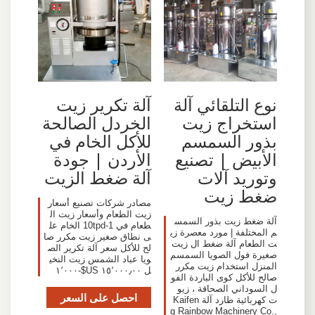
نوع التلقائي آلة
آلة تكرير زيت
استخراج زيت
الخردل الصالحة
بذور السمسم
للأكل الخام في
الأبيض | تصنيع
الأردن | جودة
وتوريد آلات
آلة ضغط الزيت
ضغط زيت
مصادر شركات تصنيع أسعار
زيت الطعام وأسعار زيت ال
آلة ضغط زيت بذور السمس
طعام في 1-10tpd الخام عل
م المختلفة | مورد معصرة زي
ى نطاق صغير زيت مكرر صا
ت الطعام آلة ضغط ال زيت
لح للأكل سعر آلة تكرير الص
صغيرة فول الصويا السمسم
ويا عباد الشمس زيت النخي
المنزل استخدام زيت مكرر
ل ١٥٬٠٠٠٫٠٠ US$-١٬٠٠٠
صالح للأكل كوى الباردة الفو
ل السوداني الصحافة ، زيو
احصل على السعر
ت كهربائية طارد آلة Kaifen
g Rainbow Machinery Co.,