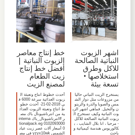
اشهر الزيوت
خط إنتاج معاصر
النباتية الصالحة
الزيوت النباتية |
للاكل وطرق
أفضل خط إنتاج
استخلاصها •
زيت الطعام
تسعة بيئة
لمصنع الزيت
يستخرج الزيت النباتي حاليا
أحدث خطوط انتاج وتعبئة ال
من مزروعات مثل دوار الش
زيوت الغذائية سرعة 6000 ف
مس والصويا والذرة والزيتو
ي 2018-02-21· أحدث خطو
ن والنخيل. فماهي اشهر الزي
ط انتاج وتعبئة الزيوت الغذائ
وت النباتية وكيف تستخرج ال
ية من انترناشيونال باك مص
زيوت النباتية الصالحة للاكل
ر #انترناشيونال_باك interna
- مرحبا ، انا بلال الشايب ، ب
tionalpack.eg 0102093000
كالوريوس هندسة كيميائية و
0 أسعار آلات عصر زيت عباد
باحث
الشمس yzyx10wk في مص