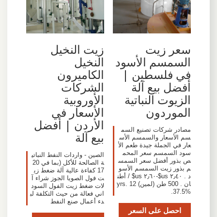
سعر زيت
زيت النخيل
السمسم الأسود
النخيل
في فلسطين |
الكاميرون
أفضل بيع آلة
الشركات
الزيوت النباتية
الأوروبية
الموردون
الأسعار في
الأردن | أفضل
مصادر شركات تصنيع السم
بيع آلة
سم الأسعار والسمسم الأس
عار في الجملة جيدة طعم الأ
سود السمسم سعر المحم
الصين - واردات النفط النباتي
ص بذور أفضل سعر السمس
ة الصالحة للأكل (بما في 20
م بذور زيت السمسم الأسو
17 كفاءة عالية آلة ضغط زي
د . ٢٫٤٠ us$-٢٫٦٠ us$ / أطن
ت فول الصويا الجوز شراء آ
ان . 500 طن (لمين) 12 yrs.
لات ضغط زيت الفول السود
37.5%.
اني فعالة من حيث التكلفة لب
دء أعمال صنع النفط
احصل على السعر