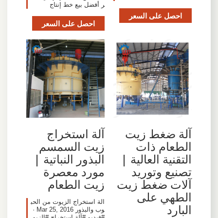
ر أفضل بيع خط إنتاج
احصل على السعر
احصل على السعر
آلة ضغط زيت
آلة استخراج
الطعام ذات
زيت السمسم
التقنية العالية |
البذور النباتية |
تصنيع وتوريد
مورد معصرة
آلات ضغط زيت
زيت الطعام
الطهي على
الة استخراج الزيوت من الحب
البارد
وب والبذور Mar 25, 2016 ·
#فيديو #آلة استخراج #الزيو