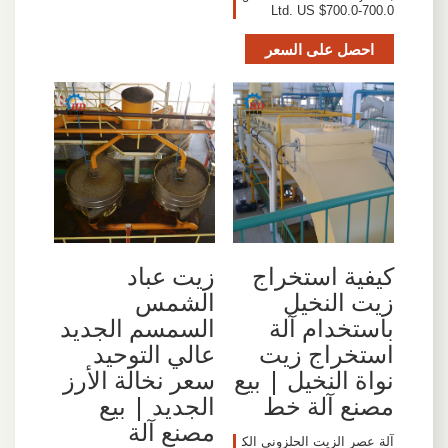
Ltd. US $700.0-700.0
احصل على السعر
كيفية استخراج
زيت عباد
زيت النخيل
الشمس
باستخدام آلة
السمسم الجديد
استخراج زيت
عالي التوحيد
نواة النخيل | بيع
سعر نخالة الأرز
مصنع آلة خط
الجديد | بيع
مصنع آلة
آلة عصر الزيت الحلزوني الك