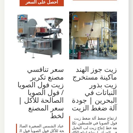
احصل على السعر
زيت جوز الهند
سعر تنافسي
ماكينة مستخرج
مصنع تكرير
زيت بذور
زيت فول الصويا
النباتات في
/ فول الصويا
البحرين | جودة
الصالحة للأكل |
آلة ضغط الزيت
سعر المصنع
لخط
ارتفاع ضغط آلة ضغط زيت
فول الصويا في فلسطين تكل
عباد الشمس الصغيرة الصال
فة خط إنتاج زيت لب النخيل
حة للأكل فول الصويا فول ال
في الجزائر ارتفاع إنتاج 450-