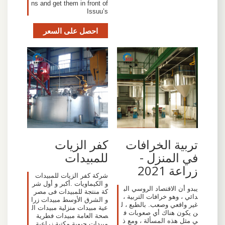
ns and get them in front of
Issuu’s
احصل على السعر
تربية الخرافات
كفر الزيات
في المنزل -
للمبيدات
زراعة 2021
شركة كفر الزيات للمبيدات
و الكيماويات .أكبر و أول شر
يبدو أن الاقتصاد الروسي الب
كة منتجة للمبيدات فى مصر
دائي ، وهو خرافات التربية ،
و الشرق الأوسط مبيدات زرا
غير واقعي وصعب. بالطبع ، ل
عية مبيدات منزلية مبيدات ال
ن يكون هناك أي صعوبات ف
صحة العامة مبيدات فطرية
ي مثل هذه المسألة ، ومع ذ
مبيدات حيوية مكتبة زراعية