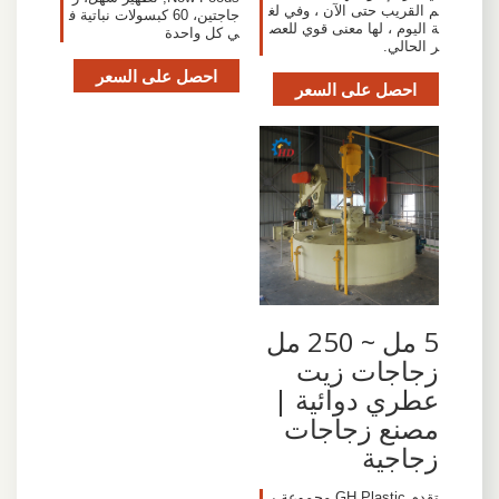
م القريب حتى الآن ، وفي لغ
جاجتين، 60 كبسولات نباتية ف
ة اليوم ، لها معنى قوي للعص
ي كل واحدة
ر الحالي.
احصل على السعر
احصل على السعر
5 مل ~ 250 مل
زجاجات زيت
عطري دوائية |
مصنع زجاجات
زجاجية
تقدم GH Plastic مجموعة ب