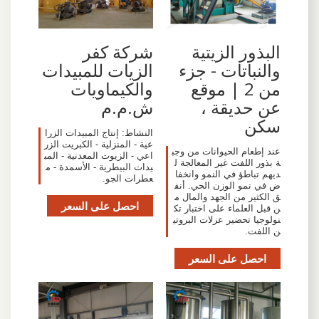
البذور الزيتية
شركة كفر
والنباتات - جزء
الزيات للمبيدات
من 2 | موقع
والكيماويات
عن حديقة ،
ش.م.م
سكن
النشاط: إنتاج المبيدات الزرا
عية - المنزلية - الكبريت الزر
عند إطعام الحيوانات من وجب
اعي - الزيوت المعدنية - المب
ة بذور اللفت غير المعالجة ل
يدات البيطرية - الأسمدة - م
ديهم تباطؤ في النمو وانخفا
عطرات الجو.
ض في نمو الوزن الحي. أنف
ق الكثير من الجهد والمال م
احصل على السعر
ن قبل العلماء على اختبار تك
نولوجيا تحضير عزلات البروتي
ن اللفت.
احصل على السعر