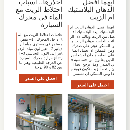
ايهما افضل
احذرها.. أسباب
الدهان البلاستيك
اختلاط الزيت مع
ام الزيت
الماء في محرك
السيارة
ايهما افضل الدهان الزيت ام
البلاستيك: يعد البلاستيك اف
علامات اختلاط الزيت مع الم
ضل من الزيت وذالك لان الر
اء داخل المحرك : 1– نقص
ائحه الخاصه بدهان الزيت م
مستمر في مستوى مياه الر
ن الممكن تؤثر علي صدرك,
دياتير 2– تغير لون مياه الردي
ومن الممكن ان تعمل ايضا
اتير إلى اللون النحاسي 3– ا
علي اصابه هيجان للاشخاص
رتفاع حرارة محرك السيارة
الذين يعانون من حساسيه ف
عن الدرجة الطبيعية وهي ما
ي الصدر ,وهذا يرجع ايضا ا
بين 82 و 90 درجة
ن رائحه الزيت تكون قوية ج
دا ومن الممكن ان تستمر
احصل على السعر
احصل على السعر