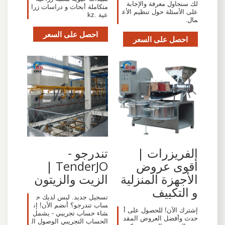
لك سنحاول معرفة والإجابة
متكاملة أبحاث و دراسات زرا
على الأسئلة حول تنظيم الأع
عية .kz
مال.
احصل على السعر
احصل على السعر
تندرجو -
الفريزرات |
TenderJO |
أقوى عروض
الزيت والزيتون
الأجهزة المنزلية
و التكييف
تسجيل جديد. ليس لديك ح
ساب تندرجو؟ أنضم الأن! إن
إشترك الآن! للحصول على أ
شاء حساب تجريبي - يشمل
حدث وأفضل العروض المقد
الحساب التجريبي الوصول ال