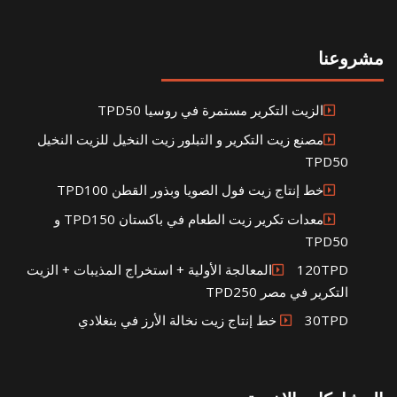
مشروعنا
الزيت التكرير مستمرة في روسيا TPD50
مصنع زيت التكرير و التبلور زيت النخيل للزيت النخيل
TPD50
خط إنتاج زيت فول الصويا وبذور القطن TPD100
معدات تكرير زيت الطعام في باكستان TPD150 و
TPD50
120TPDالمعالجة الأولية + استخراج المذيبات + الزيت
التكرير في مصر TPD250
30TPD خط إنتاج زيت نخالة الأرز في بنغلادي