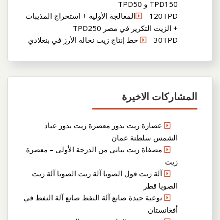
TPD150 و TPD50
120TPDالمعالجة الأولية + استخراج المذيبات
+ الزيت التكرير في مصر TPD250
30TPD خط إنتاج زيت نخالة الأرز في بنغلادي
المشاركات الاخيرة
عصارة زيت بذور معصرة زيت بذور عباد
الشمس سلطنة عمان
مصفاة زيت نباتي من الدرجة الأولى – معصرة
زيت
آلة زيت فول الصويا آلة زيت الصويا آلة زيت
الصويا قطر
نوعية جيدة صانع آلة النفط صانع آلة النفط في
أفغانستان