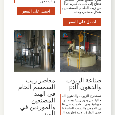
ونات - جزر
تحتاج إلى كميات كبيرة جدًا
من زيت الطعام المستعمل ب
احصل على السعر
شكل مستمر، وهذه
احصل على السعر
صناعة الزيوت
معاصر زيت
والدهون pdf
السمسم الخام
في الهند
تستخرج الزيوت والدهون الغ
المصنعين
ذائية من بذور زيتية ومصادر
حيوانية وفي العاده يحصل عل
والموردين في
ي الدهون والزيوت النباتية با
الهند
حدي الطرق الاتية (طريقة ال