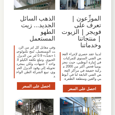
الموزِّعون |
الذهب السائل
تعرف على
الجديد... زيت
فويجر | الزيوت
الطهو
| منتجاتنا
المستعمل
وخدماتنا
وفي مقابل كل لتر من الزي
ت المستعمل، تُنتج تكنولوجي
لدينا عقد حصري لإجراء الفح
ا «تجدُّد» 0.9 لتر من الديزل
ص الفني السنوي للمركبات
الحيوي. وتبلغ تكلفة الكيلو ال
في إمارة أبوظبي، حيث ننجز
واحد 7 جنيهات، ولكن بمجرد
يومياً فحص أكثر من 2000 م
تحويله إلى وقود الديزل الحي
ركبة خفيفة في مراكز الفح
وي، تبيع الشركة الطن الواح
ص الفني التابعة لنا في أبوظ
د
بي والعين ومنطقة الظفرة.
احصل على السعر
احصل على السعر