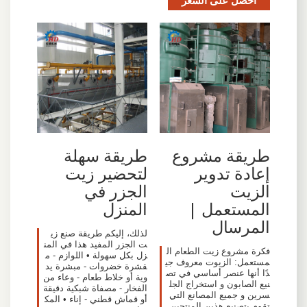
طريقة مشروع
طريقة سهلة
إعادة تدوير
لتحضير زيت
الزيت
الجزر في
المستعمل |
المنزل
المرسال
لذلك، إليكم طريقة صنع زي
ت الجزر المفيد هذا في المن
فكرة مشروع زيت الطعام ال
زل بكل سهولة • اللوازم - م
مستعمل: الزيوت معروف جي
قشرة خضروات - مبشرة يد
دًا أنها عنصر أساسي في تص
وية أو خلاط طعام - وعاء من
نيع الصابون و استخراج الجل
الفخار - مصفاة شبكية دقيقة
سرين و جميع المصانع التي
أو قماش قطني - إناء • المك
تقوم بتصنيع هذين المنتجين