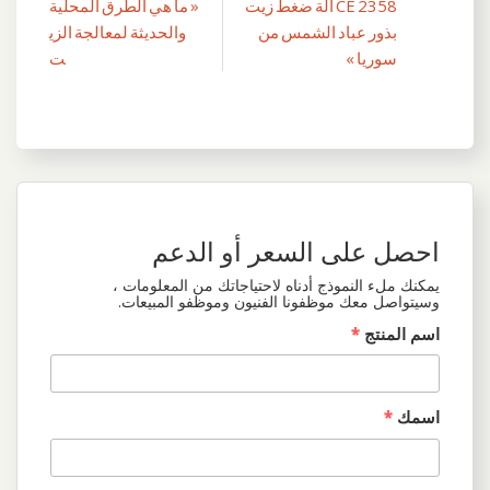
2358 CE آلة ضغط زيت
« ما هي الطرق المحلية
تصفّح
بذور عباد الشمس من
والحديثة لمعالجة الزي
المقالات
سوريا »
ت
احصل على السعر أو الدعم
يمكنك ملء النموذج أدناه لاحتياجاتك من المعلومات ،
وسيتواصل معك موظفونا الفنيون وموظفو المبيعات.
اسم المنتج
*
اسمك
*