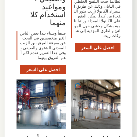
لطالما حدث التلقيح الخلطي
ومواعيد
في اليابان وذلك عن طريق ا
ستيراد الكانولا (زيت بذور الل
استخدام كلا
فت) من كندا. يمكن العثور
منهما
على الكانولا المعدلة وراثيا نا
مية بشكل وحشي حول المو
انئ والطرق المؤدية إلى ش
صيفاً وشتاء يبدأ بعض الناس
ركات زيت
الغير متخصصين في البحث
عن معرفة الفرق بين الزيت
احصل على السعر
المعدني الشتوي والصيفي ،
وفي هذا التقرير نقدم لكم أ
هم الفروق بينهما.
احصل على السعر