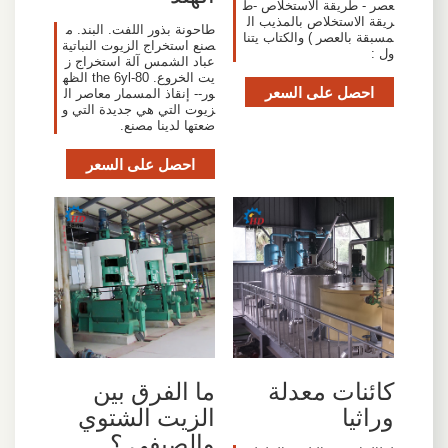
عصر - طريقة الاستخلاص -ط
ريقة الاستخلاص بالمذيب ال
طاحونة بذور اللفت. البند. م
مسبقة بالعصر ) والكتاب يتنا
صنع استخراج الزيوت النباتية
ول :
عباد الشمس آلة استخراج ز
يت الخروع. the 6yl-80 الظه
احصل على السعر
ور-- إنقاذ المسمار معاصر ال
زيوت التي هي جديدة التي و
ضعتها لدينا مصنع.
احصل على السعر
كائنات معدلة
ما الفرق بين
وراثيا
الزيت الشتوي
والصيفي ؟