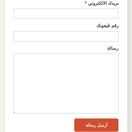
بريدك الالكتروني
*
رقم تليفونك
رسالة