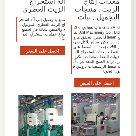
معدات إنتاج
آلة استخراج
الزيت , منتجات
الزيت العطري
التجميل , نبات
تمتع بالوصول إلى آلة استخر
اج الزيت العطري الموثوق ب
Zhengzhou Qi'e Grain And
ه والمتقن للغاية في لجميع أ
Oil Machinery Co., Ltd. تق
نواع عمليات استخراج النف
ع Henan,الصين,التحقق مزو
ط.
د زيت مكرر صالح للأكل تجهي
ز الآلات (معدات الضغط على
احصل على السعر
النفط ، معدات استخراج الم
ذيبات النفط ، معدات التكري
ر ، إزالة الصبح المعدات) ، آل
ة ضغط الزيتمعدات بروتين ف
ول الصويا
احصل على السعر