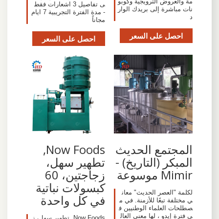
مة والعروض الترويجية وكوبو
ى تفاصيل 3 اشعارات فقط
نات مباشرة إلى بريدك الوار
- مدة الفترة التجريبية 7 ايام
د
مجاناً
احصل على السعر
احصل على السعر
المجتمع الحديث
Now Foods,
المبكر (التاريخ) -
تطهير سهل،
Mimir موسوعة
زجاجتين، 60
كبسولات نباتية
لكلمة "العصر الحديث" معان
في كل واحدة
ي مختلفة تبعًا للأزمنة. في م
صطلحات العلماء الوطنيين ف
ي فترة إيدو ، لها معنى العال
Now Foods, تطهير سهل، ز