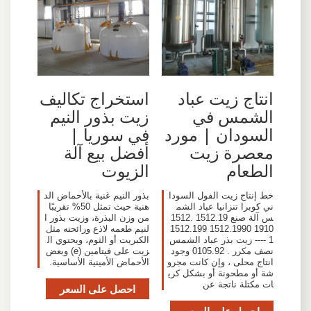
انتاج زيت عباد
استخراج تكاليف
الشمس في
زيت بذور النيم
السودان | مورد
في سوريا |
معصرة زيت
أفضل بيع آلة
الطعام
الزيوت
خط إنتاج زيت الفول السودا
بذور النيم غنية بالأحماض الد
ني كوبرا تنزانيا عباد الشم
هنية حيث تمثل 50% تقريبًا
س آلة صنع 1512.19 1512.
من وزن البذرة، وزيت بذور ا
1910 1512.1990 1512.199
لنيم طعمه لاذع ورائحته مثل
1 ---- زيت بذر عباد الشمس
الكبريت أو الثوم، ويحتوي ال
نصف مكرر . 0105.92 وجود
زيت على فيتامين (e) وبعض
انتاج محلى ، وإن كانت مجرو
الأحماض الأمينية الأساسية.
شة أو مطحونة أو بشكل كري
ات مكتلة ناتجة عن
احصل على السعر
احصل على السعر