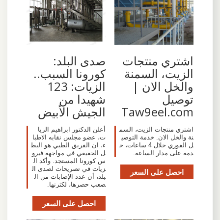
اشتري منتجات
صدى البلد:
الزيت، السمنة
كورونا السبب..
والخل الان |
الزيات: 123
توصيل
شهيدا من
Taw9eel.com
الجيش الأبيض
اشتري منتجات الزيت، السم
أعلن الدكتور ابراهيم الزيا
نة والخل الان. خدمة التوصي
ت، عضو مجلس نقابه الاطبا
ل الفوري خلال 4 ساعات، خ
ء، ان الفريق الطبي هو البط
دمة على مدار الساعة.
ل الحقيقي في مواجهة فيرو
س كورونا المستجد. وأكد ال
زيات في تصريحات لصدى ال
احصل على السعر
بلد، أن عدد الإصابات من ال
صعب حصرها، لكثرتها.
احصل على السعر