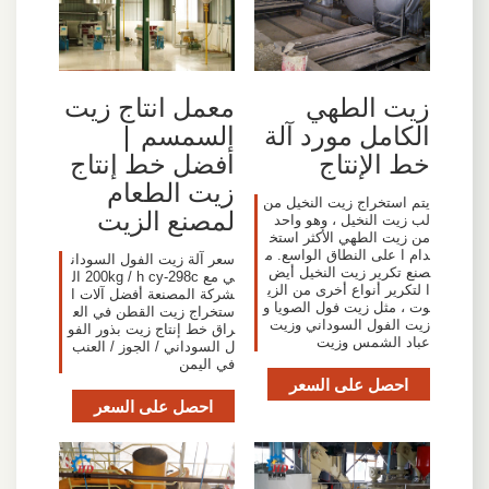
زيت الطهي
معمل انتاج زيت
الكامل مورد آلة
السمسم |
خط الإنتاج
أفضل خط إنتاج
زيت الطعام
يتم استخراج زيت النخيل من
لمصنع الزيت
لب زيت النخيل ، وهو واحد
من زيت الطهي الأكثر استخ
دام ا على النطاق الواسع. م
سعر آلة زيت الفول السودان
صنع تكرير زيت النخيل أيض
ي مع 200kg / h cy-298c ال
ا لتكرير أنواع أخرى من الزي
شركة المصنعة أفضل آلات ا
وت ، مثل زيت فول الصويا و
ستخراج زيت القطن في الع
زيت الفول السوداني وزيت
راق خط إنتاج زيت بذور الفو
عباد الشمس وزيت
ل السوداني / الجوز / العنب
في اليمن
احصل على السعر
احصل على السعر