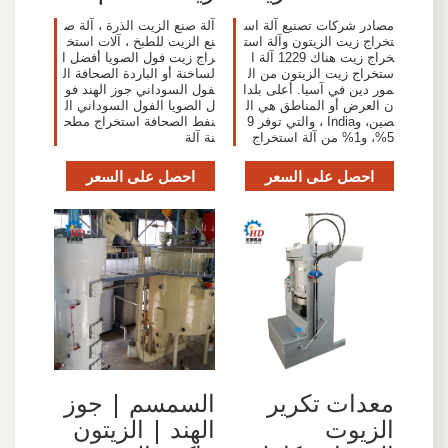
مصادر شركات تصنيع آلة اس
آلة صنع الزيت الذرة ، آلة ص
تخراج زيت الزيتون وآلة است
نع الزيت للطبخ ، آلات استخ
خراج زيت هناك 1229 آلة ا
راج زيت فول الصويا أفضل ا
ستخراج زيت الزيتون من ال
لساخنة أو الباردة الصحافة ال
مور دين في آسيا. أعلى بلدا
فول السوداني جوز الهند فو
ن العرض أو المناطق هي ال
ل الصويا الفول السوداني ال
صين، وIndia ، والتي توفر 9
نفط الصحافة استخراج مطح
5%، و1% من آلة استخراج
نة آلة
احصل على السعر
احصل على السعر
معدات تكرير
السمسم | جوز
الزيوت
الهند | الزيتون