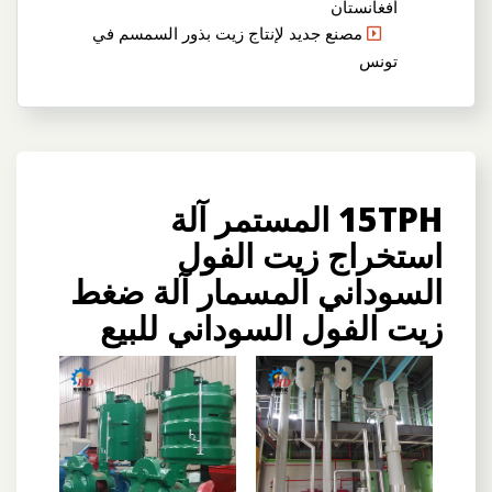
أفغانستان
مصنع جديد لإنتاج زيت بذور السمسم في
تونس
15TPH المستمر آلة
استخراج زيت الفول
السوداني المسمار آلة ضغط
زيت الفول السوداني للبيع