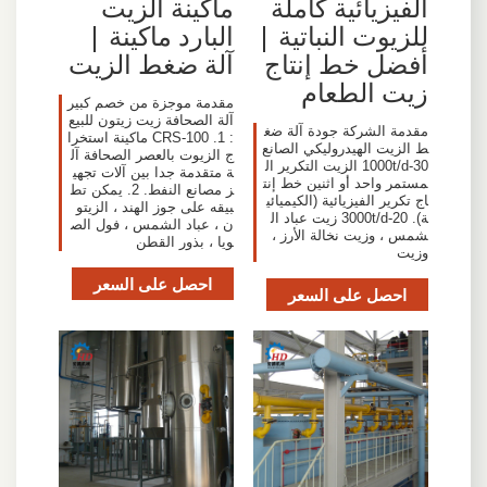
الفيزيائية كاملة
ماكينة الزيت
للزيوت النباتية |
البارد ماكينة |
أفضل خط إنتاج
آلة ضغط الزيت
زيت الطعام
مقدمة موجزة من خصم كبير
آلة الصحافة زيت زيتون للبيع
مقدمة الشركة جودة آلة ضغ
: 1. CRS-100 ماكينة استخرا
ط الزيت الهيدروليكي الصانع
ج الزيوت بالعصر الصحافة آل
30-1000t/d الزيت التكرير ال
ة متقدمة جدا بين آلات تجهي
مستمر واحد أو اثنين خط إنت
ز مصانع النفط. 2. يمكن تط
اج تكرير الفيزيائية (الكيميائي
بيقه على جوز الهند ، الزيتو
ة). 20-3000t/d زيت عباد ال
ن ، عباد الشمس ، فول الص
شمس ، وزيت نخالة الأرز ،
ويا ، بذور القطن
وزيت
احصل على السعر
احصل على السعر