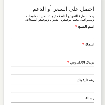
احصل على السعر أو الدعم
يمكنك ملء النموذج أدناه لاحتياجاتك من المعلومات ،
وسيتواصل معك موظفونا الفنيون وموظفو المبيعات.
اسم المنتج
*
اسمك
*
بريدك الالكتروني
*
رقم تليفونك
رسالة