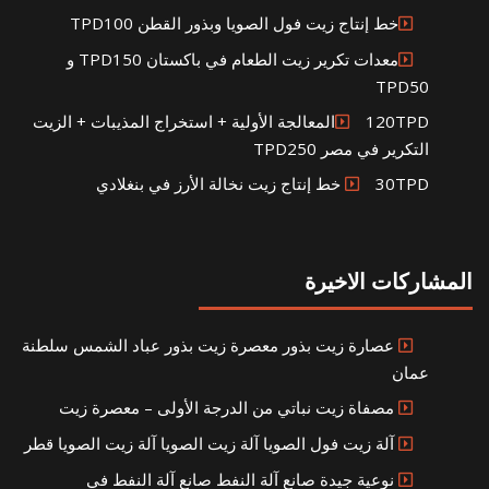
خط إنتاج زيت فول الصويا وبذور القطن TPD100
معدات تكرير زيت الطعام في باكستان TPD150 و
TPD50
120TPDالمعالجة الأولية + استخراج المذيبات + الزيت
التكرير في مصر TPD250
30TPD خط إنتاج زيت نخالة الأرز في بنغلادي
المشاركات الاخيرة
عصارة زيت بذور معصرة زيت بذور عباد الشمس سلطنة
عمان
مصفاة زيت نباتي من الدرجة الأولى – معصرة زيت
آلة زيت فول الصويا آلة زيت الصويا آلة زيت الصويا قطر
نوعية جيدة صانع آلة النفط صانع آلة النفط في