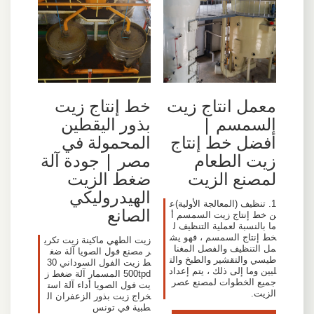
معمل انتاج زيت
خط إنتاج زيت
السمسم |
بذور اليقطين
أفضل خط إنتاج
المحمولة في
زيت الطعام
مصر | جودة آلة
لمصنع الزيت
ضغط الزيت
الهيدروليكي
1. تنظيف (المعالجة الأولية)ع
الصانع
ن خط إنتاج زيت السمسم أ
ما بالنسبة لعملية التنظيف ل
خط إنتاج السمسم ، فهو يش
زيت الطهي ماكينة زيت تكري
مل التنظيف والفصل المغنا
ر مصنع فول الصويا آلة ضغ
طيسي والتقشير والطبخ والت
ط زيت الفول السوداني 30
ليين وما إلى ذلك ، يتم إعداد
500tpd المسمار آلة ضغط ز
جميع الخطوات لمصنع عصر
يت فول الصويا أداء آلة است
الزيت.
خراج زيت بذور الزعفران ال
طبية في تونس