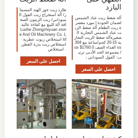
البارد
طارد زيت جوز الهند المسما
ر/ آلة استخراج زيت الفول ال
آلة ضغط زيت عباد الشمس
سوداني/ زيت الزيتون الصح
لضمان الجودة | مورد معصر
افة آلة للبيع مع كفاءة عالية
ة زيت الطعام آلة ضغط الزي
Luohe Zhongzhiyuan ston
ت عباد الشمس التجارية ال
e And Oil Machinery Co, L
صغيرةآلة ضغط الزيت التجار
td استخلاص زيوت عطرية ·
ية 15-20 كجم/ساعة مع 304
استخلاص زيت بذرة القطن
ss الغذاء الصف us $1760.0
· استخلاص
/ مجموعة الحد الأدنى ترتي
ب: الفول السوداني ،
احصل على السعر
احصل على السعر