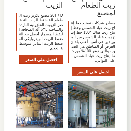
زيت الطعام
الزيت
لمصنع
20T / D مصنع تكرير زيت ال
طعام آلة ضغط الزيت آلة ع
مصادر شركات تصنيع خط إنت
صر الزيوت الحلزونية الباردة
اج زيت عباد الشمس وخط إ
والساخنة 6YL آلة الصحافة ا
نتاج زيت هناك 1304 خط إنتا
لنفط المسمار أفضل بيع آلة
ج زيت عباد الشمس من الم
ضغط الزيت الهيدروليكي آلة
ور دين في آسيا. أعلى بلدان
ضغط الزيت النباتي متوسط
العرض أو المناطق هي الصي
ة الحجم
ن ، والتي توفر 100% من خ
ط إنتاج زيت عباد الشمس ،
احصل على السعر
على التوالي.
احصل على السعر