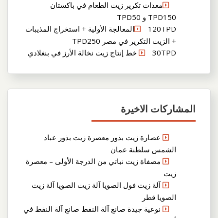
معدات تكرير زيت الطعام في باكستان
TPD150 و TPD50
120TPDالمعالجة الأولية + استخراج المذيبات
+ الزيت التكرير في مصر TPD250
30TPD خط إنتاج زيت نخالة الأرز في بنغلادي
المشاركات الاخيرة
عصارة زيت بذور معصرة زيت بذور عباد
الشمس سلطنة عمان
مصفاة زيت نباتي من الدرجة الأولى – معصرة
زيت
آلة زيت فول الصويا آلة زيت الصويا آلة زيت
الصويا قطر
نوعية جيدة صانع آلة النفط صانع آلة النفط في