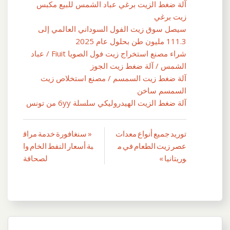
آلة ضغط الزيت برغي عباد الشمس للبيع مكبس
زيت برغي
سيصل سوق زيت الفول السوداني العالمي إلى
111.3 مليون طن بحلول عام 2025
شراء مصنع استخراج زيت فول الصويا Fiuit / عباد
الشمس / آلة ضغط زيت الجوز
آلة ضغط زيت السمسم / مصنع استخلاص زيت
السمسم ساخن
آلة ضغط الزيت الهيدروليكي سلسلة 6yy من تونس
توريد جميع أنواع معدات
« سنغافورة خدمة مراق
تصفّح
عصر زيت الطعام في م
بة أسعار النفط الخام وا
المقالات
وريتانيا »
لصحافة