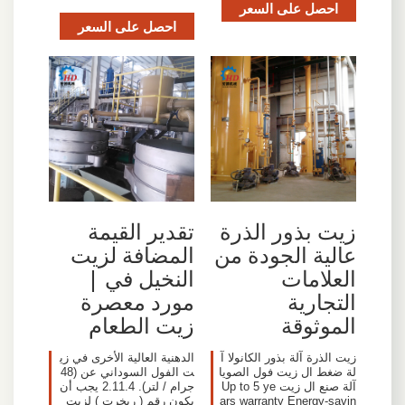
احصل على السعر
احصل على السعر
زيت بذور الذرة
تقدير القيمة
عالية الجودة من
المضافة لزيت
العلامات
النخيل في |
التجارية
مورد معصرة
الموثوقة
زيت الطعام
زيت الذرة آلة بذور الكانولا آ
الدهنية العالية الأخرى في زي
لة ضغط ال زيت فول الصويا
ت الفول السوداني عن (48
آلة صنع ال زيت Up to 5 ye
جرام / لتر). 2.11.4 يجب أن
ars warranty Energy-savin
يكون رقم ( ريخرت ) لزيت