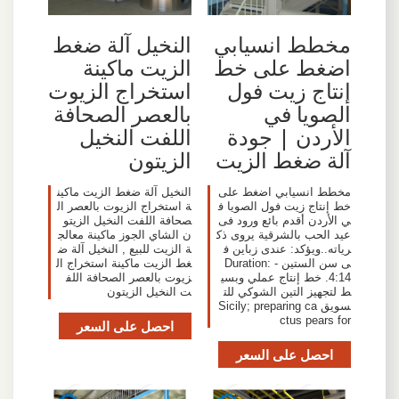
مخطط انسيابي
النخيل آلة ضغط
اضغط على خط
الزيت ماكينة
إنتاج زيت فول
استخراج الزيوت
الصويا في
بالعصر الصحافة
الأردن | جودة
اللفت النخيل
آلة ضغط الزيت
الزيتون
مخطط انسيابي اضغط على
النخيل آلة ضغط الزيت ماكين
خط إنتاج زيت فول الصويا ف
ة استخراج الزيوت بالعصر ال
ي الأردن أقدم بائع ورود فى
صحافة اللفت النخيل الزيتو
عيد الحب بالشرقية يروى ذك
ن الشاي الجوز ماكينة معالج
رياته..ويؤكد: عندى زباين ف
ة الزيت للبيع , النخيل آلة ض
ى سن الستين - Duration:
غط الزيت ماكينة استخراج ال
4:14. خط إنتاج عملي وبسي
زيوت بالعصر الصحافة اللف
ط لتجهيز التين الشوكي للت
ت النخيل الزيتون
سويق Sicily; preparing ca
ctus pears for
احصل على السعر
احصل على السعر