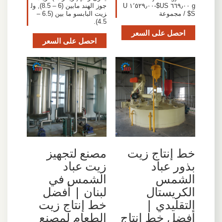
g ٦٦٩٫٠٠ US$-١٬٥٢٩٫٠٠ U
جوز الهند مابين (6 – 8.5), ول
S$ / مجموعة
زيت البابسو ما بين (6.5 –
4.5).
احصل على السعر
احصل على السعر
خط إنتاج زيت
مصنع لتجهيز
بذور عباد
زيت عباد
الشمس
الشمس في
الكريستال
لبنان | أفضل
التقليدي |
خط إنتاج زيت
أفضل خط إنتاج
الطعام لمصنع