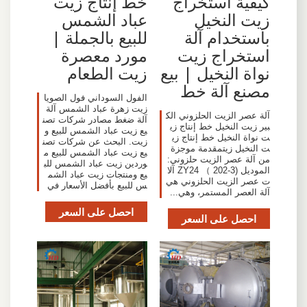
كيفية استخراج
خط إنتاج زيت
زيت النخيل
عباد الشمس
باستخدام آلة
للبيع بالجملة |
استخراج زيت
مورد معصرة
نواة النخيل | بيع
زيت الطعام
مصنع آلة خط
الفول السوداني فول الصويا
زيت زهرة عباد الشمس آلة
آلة عصر الزيت الحلزوني الك
آلة ضغط مصادر شركات تصن
بير زيت النخيل خط إنتاج زي
يع زيت عباد الشمس للبيع و
ت نواة النخيل خط إنتاج زي
زيت. البحث عن شركات تصن
ت النخيل زيتمقدمة موجزة
يع زيت عباد الشمس للبيع م
من آلة عصر الزيت حلزوني:
وردين زيت عباد الشمس للب
الموديل (ZY24 （ 202-3 آلا
يع ومنتجات زيت عباد الشم
ت عصر الزيت الحلزوني هي
س للبيع بأفضل الأسعار في
آلة العصر المستمر، وهي...
احصل على السعر
احصل على السعر