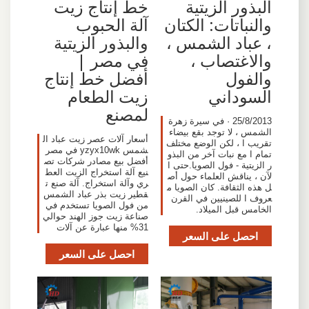
البذور الزيتية
خط إنتاج زيت
والنباتات: الكتان
آلة الحبوب
، عباد الشمس ،
والبذور الزيتية
والاغتصاب ،
في مصر |
والفول
أفضل خط إنتاج
السوداني
زيت الطعام
لمصنع
25/8/2013 · في سيرة زهرة
الشمس ، لا توجد بقع بيضاء
أسعار آلات عصر زيت عباد ال
تقريب ا ، لكن الوضع مختلف
شمس yzyx10wk في مصر
تمام ا مع نبات آخر من البذو
أفضل بيع مصادر شركات تص
ر الزيتية - فول الصويا.حتى ا
نيع آلة استخراج الزيت العط
لآن ، يناقش العلماء حول أص
ري وآلة استخراج. آلة صنع ت
ل هذه الثقافة. كان الصويا م
قطير زيت بذر عباد الشمس
عروف ا للصينيين في القرن
من فول الصويا تستخدم في
الخامس قبل الميلاد.
صناعة زيت جوز الهند حوالي
31% منها عبارة عن آلات
احصل على السعر
احصل على السعر