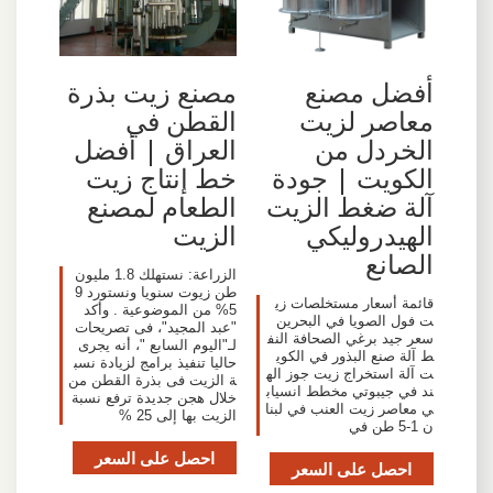
مصنع زيت بذرة
أفضل مصنع
القطن في
معاصر لزيت
العراق | أفضل
الخردل من
خط إنتاج زيت
الكويت | جودة
الطعام لمصنع
آلة ضغط الزيت
الزيت
الهيدروليكي
الصانع
الزراعة: نستهلك 1.8 مليون
طن زيوت سنويا ونستورد 9
قائمة أسعار مستخلصات زي
5% من الموضوعية . وأكد
ت فول الصويا في البحرين
"عبد المجيد"، فى تصريحات
سعر جيد برغي الصحافة النف
لـ"اليوم السابع "، أنه يجرى
ط آلة صنع البذور في الكوي
حاليا تنفيذ برامج لزيادة نسب
ت آلة استخراج زيت جوز اله
ة الزيت فى بذرة القطن من
ند في جيبوتي مخطط انسياب
خلال هجن جديدة ترفع نسبة
ي معاصر زيت العنب في لبنا
الزيت بها إلى 25 %
ن 1-5 طن في
احصل على السعر
احصل على السعر