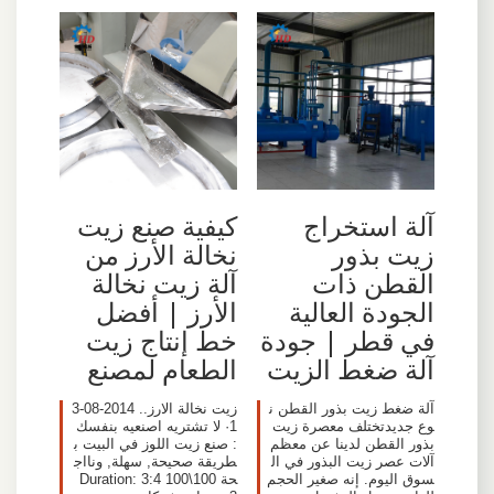
آلة استخراج
كيفية صنع زيت
زيت بذور
نخالة الأرز من
القطن ذات
آلة زيت نخالة
الجودة العالية
الأرز | أفضل
في قطر | جودة
خط إنتاج زيت
آلة ضغط الزيت
الطعام لمصنع
آلة ضغط زيت بذور القطن ن
زيت نخالة الارز.. 2014-08-3
وع جديدتختلف معصرة زيت
1· لا تشتريه اصنعيه بنفسك
بذور القطن لدينا عن معظم
: صنع زيت اللوز في البيت ب
آلات عصر زيت البذور في ال
طريقة صحيحة, سهلة, ونااج
سوق اليوم. إنه صغير الحجم
حة 100\100 Duration: 3:4