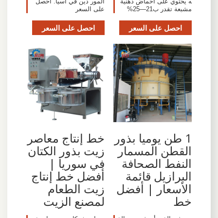
ه يحتوي على أحماض دهنية
المور دين في آسيا. احصل
مشبعة تقدر ب21—25%
على السعر
احصل على السعر
احصل على السعر
1 طن يوميا بذور
خط إنتاج معاصر
القطن المسمار
زيت بذور الكتان
النفط الصحافة
في سوريا |
البرازيل قائمة
أفضل خط إنتاج
الأسعار | أفضل
زيت الطعام
خط
لمصنع الزيت