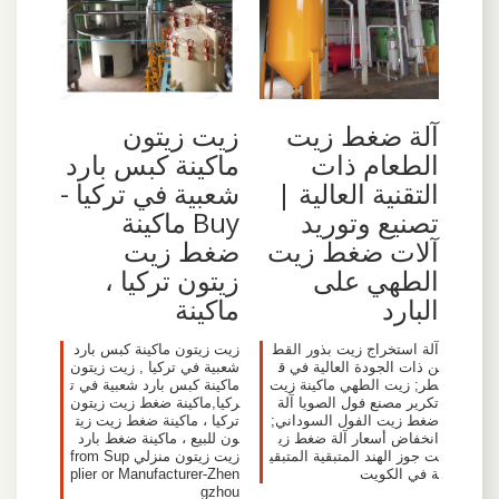
آلة ضغط زيت
زيت زيتون
الطعام ذات
ماكينة كبس بارد
التقنية العالية |
شعبية في تركيا -
تصنيع وتوريد
Buy ماكينة
آلات ضغط زيت
ضغط زيت
الطهي على
زيتون تركيا ،
البارد
ماكينة
آلة استخراج زيت بذور القط
زيت زيتون ماكينة كبس بارد
ن ذات الجودة العالية في ق
شعبية في تركيا , زيت زيتون
طر; زيت الطهي ماكينة زيت
ماكينة كبس بارد شعبية في ت
تكرير مصنع فول الصويا آلة
ركيا,ماكينة ضغط زيت زيتون
ضغط زيت الفول السوداني;
تركيا ، ماكينة ضغط زيت زيت
انخفاض أسعار آلة ضغط زي
ون للبيع ، ماكينة ضغط بارد
ت جوز الهند المتبقية المتبقي
زيت زيتون منزلي from Sup
ة في الكويت
plier or Manufacturer-Zhen
gzhou