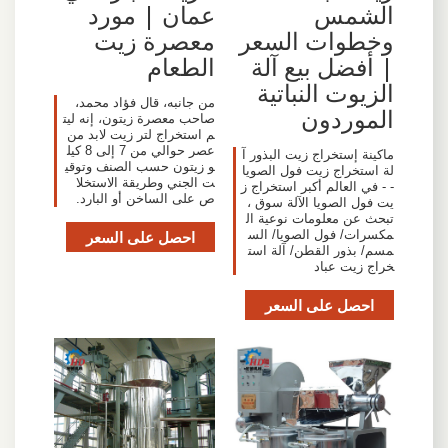
الشمس
عمان | مورد
وخطوات السعر
معصرة زيت
| أفضل بيع آلة
الطعام
الزيوت النباتية
من جانبه، قال فؤاد محمد،
الموردون
صاحب معصرة زيتون، إنه ليت
م استخراج لتر زيت لابد من
عصر حوالي من 7 إلى 8 كيل
ماكينة إستخراج زيت البذور آ
و زيتون حسب الصنف وتوقي
لة استخراج زيت فول الصويا
ت الجني وطريقة الاستخلا
- - في العالم أكبر استخراج ز
ص على الساخن أو البارد.
يت فول الصويا الآلة سوق ،
تبحث عن معلومات نوعية ال
مكسرات/ فول الصويا/ الس
احصل على السعر
مسم/ بذور القطن/ آلة است
خراج زيت عباد
احصل على السعر