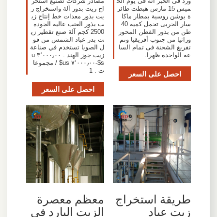
ورد فى الخبر أنه فى يوم الخ
مصادر شركات تصنيع استخر
ميس 15 مارس هبطت طائر
اج زيت بذور آلة واستخراج ز
ة يوشن روسية بمطار ماكا
يت بذور معدات خط إنتاج زي
سار الحربى تحمل كمية 40
ت بذور العنب عالية الجودة
طن من بذور القطن المحور
2500 كجم آلة صنع تقطير زي
وراثيا من جنوب أفريقيا وتم
ت بذر عباد الشمس من فو
تفريغ الشحنة فى تمام السا
ل الصويا تستخدم في صناعة
عة الواحدة ظهرا.
زيت جوز الهند . ٣٬٠٠٠٫٠٠ u
s$-٧٬٠٠٠٫٠٠ us$ / مجموعا
ت . 1
احصل على السعر
احصل على السعر
طريقة استخراج
معظم معصرة
زيت عباد
الزيت البارد في