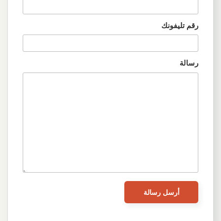
رقم تليفونك
رسالة