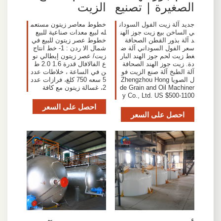
الصغيرة | تصنيع
الزيت
جديد آلة زيت الفول السودان
خطوط معاصر زيتون مستعم
ي الساخن بيع زيت جوز الهن
له لبيع معدات صناعية للبيع
د آلة بذور القطن الصحافة
خطوط عصر زيتون للبيع في
سعر الفول السوداني آلة ض
شمال الا ردن : 1- خط انتاج
غط زيت لحم جوز الهند البار
زيت/ عصر زيتون إيطالي نو
دة. زيت جوز الهند الصحافة
ع الفالافال قدرة 1.6 2.0 ط
آلة الطبخ آلة صنع الزيت فو
ن في الساعة ، خلاطات عدد
ل الصويا Zhengzhou Hong
5 سعه 750 كلغ، فرازات عدد
de Grain and Oil Machiner
2، غسالة زيتون مع كافة
y Co., Ltd. US $500-1100
احصل على السعر
احصل على السعر