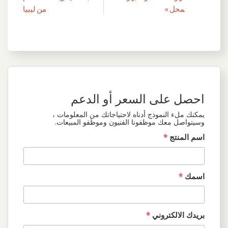
المقالات
محل »
من ليبيا
احصل على السعر أو الدعم
يمكنك ملء النموذج أدناه لاحتياجاتك من المعلومات ،
وسيتواصل معك موظفونا الفنيون وموظفو المبيعات.
اسم المنتج
*
اسمك
*
بريدك الالكتروني
*