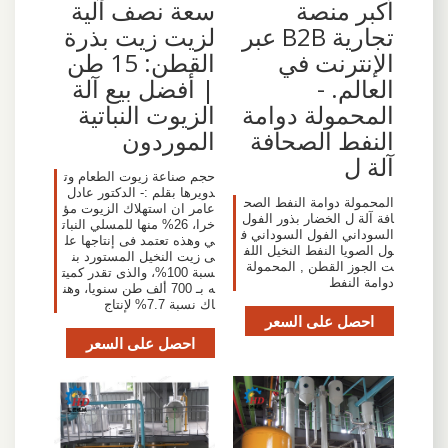
أكبر منصة
سعة نصف آلية
تجارية B2B عبر
لزيت زيت بذرة
الإنترنت في
القطن: 15 طن
العالم. -
| أفضل بيع آلة
المحمولة دوامة
الزيوت النباتية
النفط الصحافة
الموردون
آلة ل
حجم صناعة زيوت الطعام وت
دويرها بقلم :- الدكتور عادل
المحمولة دوامة النفط الصح
عامر ان استهلاك الزيوت مؤ
افة آلة ل الخضار بذور الفول
خرا، 26% منها للمسلي النبات
السوداني الفول السوداني ف
ي وهذه تعتمد فى إنتاجها عل
ول الصويا النفط النخيل اللف
ى زيت النخيل المستورد بن
ت الجوز القطن , المحمولة
سبة 100%، والذى تقدر كميت
دوامة النفط
ه بـ 700 ألف طن سنويا، وهن
اك نسبة 7.7% لإنتاج
احصل على السعر
احصل على السعر