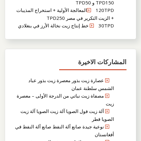
TPD150 و TPD50
120TPDالمعالجة الأولية + استخراج المذيبات
+ الزيت التكرير في مصر TPD250
30TPD خط إنتاج زيت نخالة الأرز في بنغلادي
المشاركات الاخيرة
عصارة زيت بذور معصرة زيت بذور عباد
الشمس سلطنة عمان
مصفاة زيت نباتي من الدرجة الأولى – معصرة
زيت
آلة زيت فول الصويا آلة زيت الصويا آلة زيت
الصويا قطر
نوعية جيدة صانع آلة النفط صانع آلة النفط في
أفغانستان