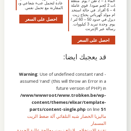
الماء 1 – 2 طن / يوم. منظف
عادة لتحمل عبء شعاعي وب
ات 2 كجم صودا. قوي عاملة
المقارنة مع تحمل نفس.
4 – 6 أفراد. في حالة استخد
ام مولد كهربائي يحتاج زيت
احصل على السعر
ديزل في حدود 50 – 60 لتر /
يوم. وحدة تبريد 3 كيلووات.
رسالة عبر الإنترنت
احصل على السعر
قد يعجبك ايضا:
Warning
: Use of undefined constant rand -
assumed 'rand' (this will throw an Error in a
future version of PHP) in
/www/wwwroot/www.trobken.be/wp-
content/themes/elixar/template-
parts/content-single.php
on line
51
ماليزيا الخضار شبه التلقائي آلة ضغط الزيت
المسمار
تقنية الاستخلاص لإنتاج زيوت معالجة عالية الجودة