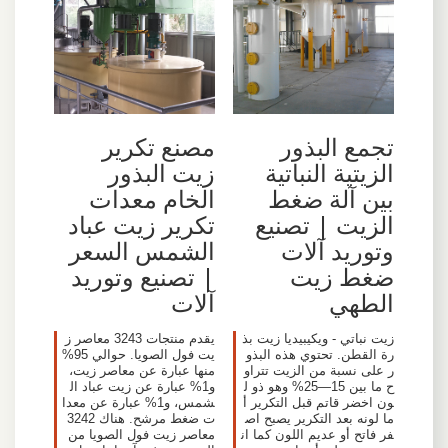
تجمع البذور
مصنع تكرير
الزيتية النباتية
زيت البذور
بين آلة ضغط
الخام معدات
الزيت | تصنيع
تكرير زيت عباد
وتوريد آلات
الشمس السعر
ضغط زيت
| تصنيع وتوريد
الطهي
آلات
زيت نباتي - ويكيبيديا زيت بذ
يقدم منتجات 3243 معاصر ز
رة القطن. تحتوي هذه البذو
يت فول الصويا. حوالي 95%
ر على نسبة من الزيت تتراو
منها عبارة عن معاصر زيت،
ح ما بين 15—25% وهو ذو ل
و1% عبارة عن زيت عباد ال
ون اخضر قاتم قبل التكرير أ
شمس، و1% عبارة عن معدا
ما لونه بعد التكرير يصبح اص
ت ضغط مرشح. هناك 3242
فر فاتح أو عديم اللون كما ان
معاصر زيت فول الصويا من