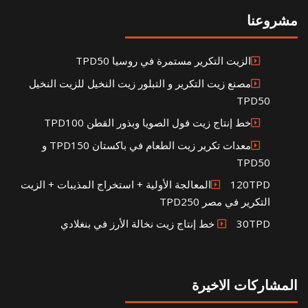
مشروعنا
الزيت التكرير مستمرة في روسيا TPD50
مصنع زيت التكرير و التبلور زيت النخيل للزيت النخيل
TPD50
خط إنتاج زيت فول الصويا وبذور القطن TPD100
معدات تكرير زيت الطعام في باكستان TPD150 و
TPD50
120TPDالمعالجة الأولية + استخراج المذيبات + الزيت
التكرير في مصر TPD250
30TPD خط إنتاج زيت نخالة الأرز في بنغلادي
المشاركات الاخيرة