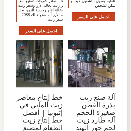
للغاية وسهل التشغيل حيث ي
3. مصادر شركات تصنيع سع
مكن لشخص
ر زيت نخالة الأرز وسعر زيت
نخالة الأرز رخيصة الثمن نخال
ة الأرز آلة صنع هناك 2088
احصل على السعر
سعر زيت ..
احصل على السعر
آلة صنع زيت
خط إنتاج معاصر
بذرة القطن
زيت ألماني في
صغيرة الحجم
إثيوبيا | أفضل
آلة طارد زيت
خط إنتاج زيت
لحم جوز الهند
الطعام لمصنع