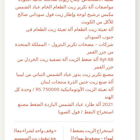
مواصفات آلة تكرير زيت الطعام الخام عباد الشمس
مكبس ترشيح لوحة وإطار زيت فول سوداني صالح
للأكل من الكويت
آلة تعبئة زيت الطعام آلة تعبئة زيت الطعام في
جنوب السودان
شركات – مضخات تكرير البترول – المملكة المتحدة
من جزر القمر
6yl-68 آلة ضغط الزيت آلة تصفية زيت الخردل من
جزر القمر
مصنع تكرير زيت بذور عباد الشمس النباتي من ليبيا
آلة صنع زيت جنين الذرة منتجات لبنان
آلة تعبئة الزيت الأوتوماتيكية RS 750000 / وحدة كل
الهند
2021 آلة طارد عباد الشمس الباردة الضغط مصنع
استخراج النفط / فول الصويا
استخراج الزيت بضغط ا
« وقف واحد لشراء معال
تصفّح
لهواء – مضغوط بهواء ال
جة تنقية زيت السمسم