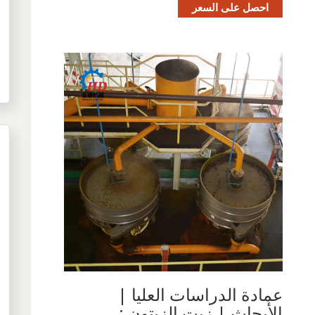
احصل على السعر
عمادة الدراسات العليا |
الأبحاث | زيت الزيتون :