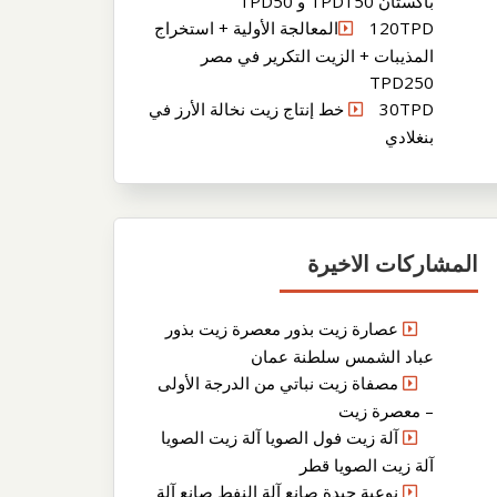
باكستان TPD150 و TPD50
120TPDالمعالجة الأولية + استخراج
المذيبات + الزيت التكرير في مصر
TPD250
30TPD خط إنتاج زيت نخالة الأرز في
بنغلادي
المشاركات الاخيرة
عصارة زيت بذور معصرة زيت بذور
عباد الشمس سلطنة عمان
مصفاة زيت نباتي من الدرجة الأولى
– معصرة زيت
آلة زيت فول الصويا آلة زيت الصويا
آلة زيت الصويا قطر
نوعية جيدة صانع آلة النفط صانع آلة