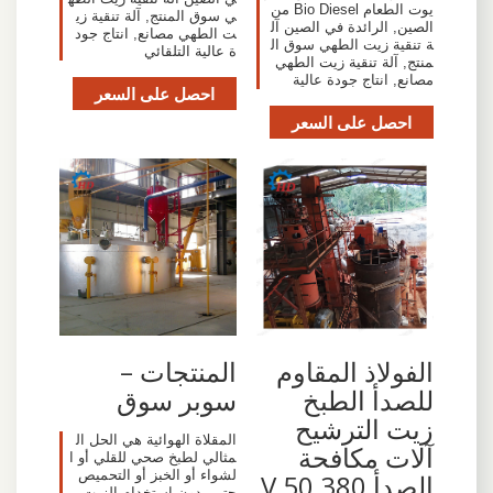
يوت الطعام Bio Diesel من
ي سوق المنتج, آلة تنقية زي
الصين, الرائدة في الصين آل
ت الطهي مصانع, انتاج جود
ة تنقية زيت الطهي سوق ال
ة عالية التلقائي
منتج, آلة تنقية زيت الطهي
مصانع, انتاج جودة عالية
احصل على السعر
احصل على السعر
الفولاذ المقاوم
المنتجات –
للصدأ الطبخ
سوبر سوق
زيت الترشيح
المقلاة الهوائية هي الحل ال
آلات مكافحة
مثالي لطبخ صحي للقلي أو ا
لشواء أو الخبز أو التحميص
الصدأ 380 V 50
حتى بدون إستخدام الزيت م