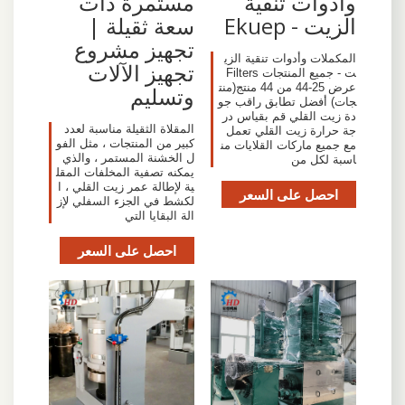
وأدوات تنقية
مستمرة ذات
الزيت - Ekuep
سعة ثقيلة |
تجهيز مشروع
المكملات وأدوات تنقية الزي
تجهيز الآلات
ت - جميع المنتجات Filters
عرض 25-44 من 44 منتج(منت
وتسليم
جات) أفضل تطابق راقب جو
دة زيت القلي قم بقياس در
المقلاة الثقيلة مناسبة لعدد
جة حرارة زيت القلي تعمل
كبير من المنتجات ، مثل الفو
مع جميع ماركات القلايات من
ل الخشنة المستمر ، والذي
اسبة لكل من
يمكنه تصفية المخلفات المقل
ية لإطالة عمر زيت القلي ، ا
احصل على السعر
لكشط في الجزء السفلي لإز
الة البقايا التي
احصل على السعر