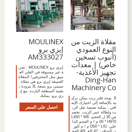
مقلاة الزيت من
MOULINEX
النوع العمودي
إيزي برو
(أنبوب تسخين
AM333027
خاص) | معدات
إيزي برو MOULINEX : تجرب
تجهيز الأغذية-
ة غير مسبوقة في القلي الع
ميق مثل المحترفين! المقلاة
Ding-Han
العميقة إيزي برو هي مقلاة
Machinery Co
سيمي برو بسعة 3L مزودة ب
تقنية المنطقة الباردة. مع إي
زي برو، يمكنك
8. يوجد فلتر زيت يمكن تركي
به بالإضافة إلى اختيارك الإض
احصل على السعر
افي ، يمكنه تصفية تفل الزي
ت وإطالة عمر الزيت. تخصي
ص 30 ل الحجم: L450 * W6
00 * H970 م / م الحجم الدا
خلي: D60 * L41 م / م الوز
ن الصافي: 42 كلغ 40L الحج