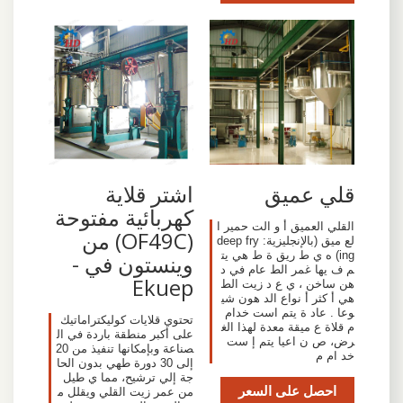
قلي عميق
اشتر قلاية
كهربائية مفتوحة
القلي العميق أ و الت حمير ا
(OF49C) من
لع ميق (بالإنجليزية: deep fry
ing) ه ي ط ريق ة ط هي يت
وينستون في -
م ف يها غمر الط عام في د
Ekuep
هن ساخن ، ي ع د زيت الط
هي أ كثر أ نواع الد هون شي
وعا . عاد ة يتم است خدام
تحتوي قلايات كوليكتراماتيك
م قلاة ع ميقة معدة لهذا الغ
على أكبر منطقة باردة في ال
رض، ص ن اعيا يتم إ ست
صناعة وبإمكانها تنفيذ من 20
خد ام م
إلى 30 دورة طهي بدون الحا
جة إلي ترشيح، مما ي طيل
احصل على السعر
من عمر زيت القلي ويقلل م