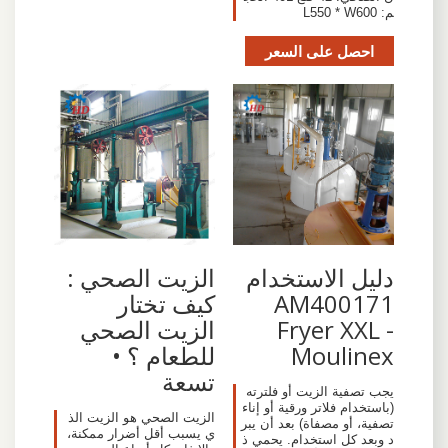
م: L550 * W600
احصل على السعر
دليل الاستخدام
الزيت الصحي :
AM400171
كيف تختار
Fryer XXL -
الزيت الصحي
Moulinex
للطعام ؟ •
تسعة
يجب تصفية الزيت أو فلترته
(باستخدام فلاتر ورقية أو إناء
الزيت الصحي هو الزيت الذ
تصفية، أو مصفاة) بعد أن يبر
ي يسبب أقل أضرار ممكنة،
د وبعد كل استخدام. يحمي ذ