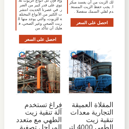
وإلا فإن كل أنواع الزيوت تح
لك الزيت من أن يفسد مبكر
توي على قدر كبير من الضر
ا. يجب حفظ الزيت المستخ
ر. في عصرنا الحديث انتشر
دم لقلي السمك منفصلا .
ت الكثير من الأنواع المختلف
ة للزيوت، والتي يوجد منها ال
احصل على السعر
زيت الصحي وغير الصحي، ف
عليك أن تتأكد من
احصل على السعر
المقلاة العميقة
فراغ تستخدم
التجارية معدات
آلة تنقية زيت
تنقية زيت
الطهي مع متعدد
الطهي 4000 لتر
المراحل تصفية