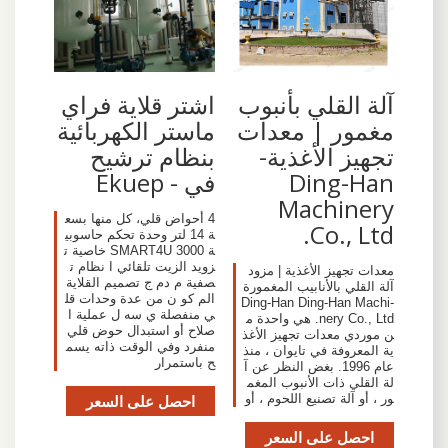
آلة القلي بأنبوب
اشتر قلاية فراي
مغمور | معدات
ماستر الكهربائية
تجهيز الأغذية-
بنظام ترشيح
Ding-Han
في - Ekuep
Machinery
4 أحواض قلي، كل منها بسع
Co., Ltd.
ة 14 لتر وحدة تحكم حاسوبي
ة SMART4U 3000 خاصية ت
زويد الزيت تلقائي ا نظام ت
معدات تجهيز الأغذية | مزود
صفية م دم ج تصميم القلاية
آلة القلي بالأنابيب المغمورة
الم كو ن من عدة وحدات قل
-Ding-Han Ding-Han Machi
ي منفصلة ي سه ل عملية ا
nery Co., Ltd. هي واحدة م
صلاح أو استبدال حوض قلي
ن موردي معدات تجهيز الأغذ
منفرد وفي الوقت ذاته يسم
ية المعروفة في تايوان ، منذ
ح باستمرار
عام 1996. بغض النظر عن آ
لة القلي ذات الأنبوب المغم
ور ، أو آلة تصنيع اللحوم ، أو
احصل على السعر
احصل على السعر