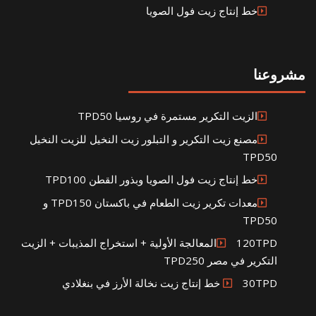
خط إنتاج زيت فول الصويا
مشروعنا
الزيت التكرير مستمرة في روسيا TPD50
مصنع زيت التكرير و التبلور زيت النخيل للزيت النخيل
TPD50
خط إنتاج زيت فول الصويا وبذور القطن TPD100
معدات تكرير زيت الطعام في باكستان TPD150 و
TPD50
120TPDالمعالجة الأولية + استخراج المذيبات + الزيت
التكرير في مصر TPD250
30TPD خط إنتاج زيت نخالة الأرز في بنغلادي