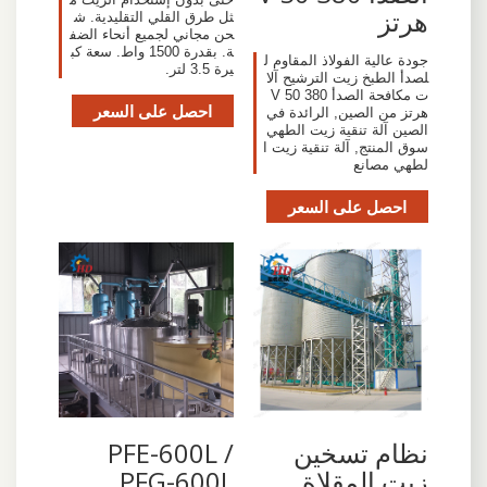
هرتز
ثل طرق القلي التقليدية. ش
حن مجاني لجميع أنحاء الضف
ة. بقدرة 1500 واط. سعة كب
جودة عالية الفولاذ المقاوم ل
يرة 3.5 لتر.
لصدأ الطبخ زيت الترشيح آلا
ت مكافحة الصدأ 380 V 50
احصل على السعر
هرتز من الصين, الرائدة في
الصين آلة تنقية زيت الطهي
سوق المنتج, آلة تنقية زيت ا
لطهي مصانع
احصل على السعر
نظام تسخين
PFE-600L /
زيت المقلاة
PFG-600L