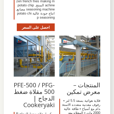
zen french fries making m
achine المنتج, potato chip
seasoning machine مصانع,
انتاج جودة عالية potato chi
p seasoning
احصل على السعر
المنتجات –
PFE-500 / PFG-
معرض تمكين
500 مقلاة ضغط
الدجاج |
قلاية هوائية بسعة 5.5 لتر •
Cookeryaki
رفوف معدنية متعدده الاستخ
دام مع أسياخ • طاقة عالية
2000 وات • المقلاه معز
يمكن لمقلاة ضغط الدجاج P