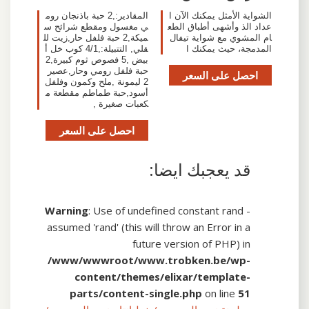
الشواية الأمثل يمكنك الآن ا
المقادير:,2 حبة باذنجان روم
عداد الذ وأشهى أطباق الطع
ي مغسول ومقطع شرائح س
ام المشوي مع شواية تيفال
ميكة,2 حبة فلفل حار,زيت لل
المدمجة، حيث يمكنك ا
قلي, التتبيلة:,4/1 كوب خل أ
بيض ,5 فصوص ثوم كبيرة,2
حبة فلفل رومي وحار,عصير
احصل على السعر
2 ليمونة ,ملح وكمون وفلفل
أسود,حبة طماطم مقطعة م
كعبات صغيرة ,
احصل على السعر
قد يعجبك ايضا:
Warning
: Use of undefined constant rand -
assumed 'rand' (this will throw an Error in a
future version of PHP) in
/www/wwwroot/www.trobken.be/wp-
content/themes/elixar/template-
parts/content-single.php
on line
51