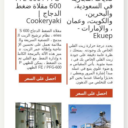
في السعودية،
600 مقلاة ضغط
والبحرين،
الدجاج |
والكويت، وعمان
Cookeryaki
، والإمارات -
مقلاة الضغط الدجاج 600 S
Ekuep
eries ، نظام ترشيح الزيت ال
مدمج ، التصفية السريعة وال
ملائمة تعمل على تحسين الإ
يحدد درجة حرارة زيت القلي
نتاجية وإطالة عمر الزيت. تت
الخاص بك وجودته. يمنحك ن
ميز هذه الآلة بالبرمجة الكامل
ظرة عامة دقيقة على جودة
ة وإدارة النفط. مع القلي تح
زيت القلي الخاص بك في ن
ت الضغط ، يمكن للطهي P
سبة مئوية. يأتي المقياس م
FE / PFG-600 الطهي
ع ضوء علوي يتبع في عمله
مبدأ إشارة المرور ويعطي ت
حذيرًا واضحًا عندما يحين الو
احصل على السعر
قت للتخلص من الدهون.
احصل على السعر