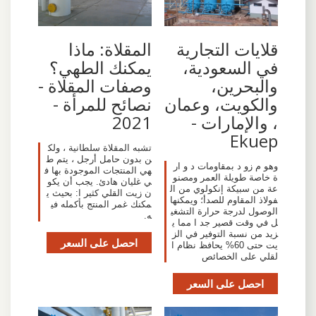
قلايات التجارية
المقلاة: ماذا
في السعودية،
يمكنك الطهي؟
والبحرين،
وصفات المقلاة -
والكويت، وعمان
نصائح للمرأة -
، والإمارات -
2021
Ekuep
تشبه المقلاة سلطانية ، ولك
ن بدون حامل أرجل ، يتم ط
وهو م زو د بمقاومات د و ار
هي المنتجات الموجودة بها ف
ة خاصة طويلة العمر ومصنو
ي غليان هادئ. يجب أن يكو
عة من سبيكة إنكولوي من ال
ن زيت القلي كثير ا: بحيث ي
فولاذ المقاوم للصدأ؛ ويمكنها
مكنك غمر المنتج بأكمله في
الوصول لدرجة حرارة التشغي
ه.
ل في وقت قصير جد ا مما ي
زيد من نسبة التوفير في الز
احصل على السعر
يت حتى 60% يحافظ نظام ا
لقلي على الخصائص
احصل على السعر