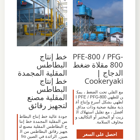
PFE-800 / PFG-
خط إنتاج
800 مقلاة ضغط
البطاطس
الدجاج |
المقلية المجمدة
Cookeryaki
خط إنتاج
البطاطس
مع القلي تحت الضغط ، يمك
المقلية مصنع
ن للطهي PFE / PFG-800 ا
لطهي بشكل أسرع وإنتاج أغ
لتجهيز رقائق
ذية مقلية صحية وذات مذاق
أفضل ، مع تقليل استهلاك ال
جودة عالية خط إنتاج البطاط
زيت أو المختبر أو التكاليف و
س المقلية المجمدة خط إنتا
مخاوف السلامة.
ج البطاطس المقلية مصنع لت
جهيز رقائق البطاطس من ال
احصل على السعر
صين, الرائدة في الصين fro