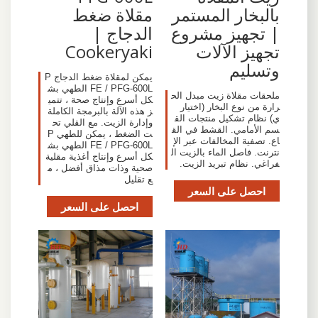
بالبخار المستمر
مقلاة ضغط
| تجهيز مشروع
الدجاج |
تجهيز الآلات
Cookeryaki
وتسليم
يمكن لمقلاة ضغط الدجاج P
FE / PFG-600L الطهي بش
ملحقات مقلاة زيت مبدل الح
كل أسرع وإنتاج صحة ، تتمي
رارة من نوع البخار (اختيار
ز هذه الآلة بالبرمجة الكاملة
ي) نظام تشكيل منتجات الق
وإدارة الزيت. مع القلي تح
سم الأمامي. القشط في الق
ت الضغط ، يمكن للطهي P
اع. تصفية المخالفات عبر الإ
FE / PFG-600L الطهي بش
نترنت. فاصل الماء بالزيت ال
كل أسرع وإنتاج أغذية مقلية
فراغي. نظام تبريد الزيت.
صحية وذات مذاق أفضل ، م
ع تقليل
احصل على السعر
احصل على السعر