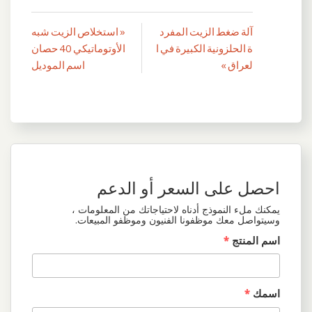
آلة ضغط الزيت المفرد
« استخلاص الزيت شبه
تصفّح
ة الحلزونية الكبيرة في ا
الأوتوماتيكي 40 حصان
المقالات
لعراق »
اسم الموديل
احصل على السعر أو الدعم
يمكنك ملء النموذج أدناه لاحتياجاتك من المعلومات ،
وسيتواصل معك موظفونا الفنيون وموظفو المبيعات.
اسم المنتج
*
اسمك
*