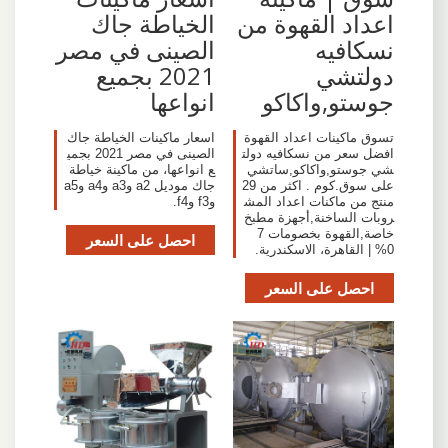
اعداد القهوة من
الخياطة جاك
نسكافيه
الصينى في مصر
دولتشي
2021 بجميع
جوستو,واكاكو
انواعها
تسوق ماكينات اعداد القهوة
اسعار ماكينات الخياطة جاك
افضل سعر من نسكافيه دولت
الصينى في مصر 2021 بجمي
شي جوستو,واكاكو,ساتشي
ع انواعها، من ماكينة خياطة
على سوق.كوم . اكثر من 29
جاك موديل a2 وa3 وa4 وa5
منتج من ماكنات اعداد المش
وf3 وf4.
روبات الساخنة,أجهزة مطبخ
خاصة,القهوة بخصومات 7
احصل على السعر
0% | القاهرة، الاسكندرية.
احصل على السعر