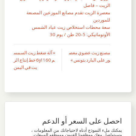
الزيت – فاصل
معصرة الزيت تقدم مصانع الموزعين المصنعة
للموردين
سعة محطات استخلاص زيت عباد الشمس
الأوتوماتيكي: 5-20 طن / يوم 30
مصنع زيت عضوي معص
« آلة ضغط زيت السمس
تصفّح
ور على البارد بتونس »
م 6yl 160 خط إنتاج الز
المقالات
يت في اليمن
احصل على السعر أو الدعم
يمكنك ملء النموذج أدناه لاحتياجاتك من المعلومات ،
وسيتواصل معك موظفونا الفنيون وموظفو المبيعات.