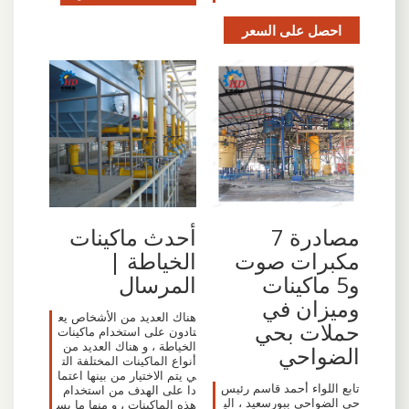
احصل على السعر
مصادرة 7
أحدث ماكينات
مكبرات صوت
الخياطة |
و5 ماكينات
المرسال
وميزان في
هناك العديد من الأشخاص يع
حملات بحي
تادون على استخدام ماكينات
الخياطة ، و هناك العديد من
الضواحي
أنواع الماكينات المختلفة الت
ي يتم الاختيار من بينها اعتما
تابع اللواء أحمد قاسم رئيس
دا على الهدف من استخدام
حي الضواحي ببورسعيد ، الي
هذه الماكينات ، و منها ما يس