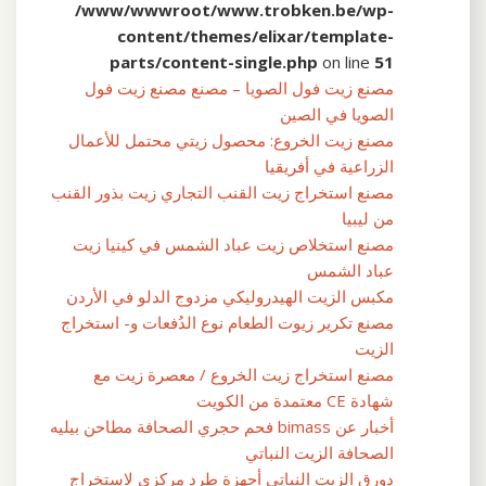
/www/wwwroot/www.trobken.be/wp-
content/themes/elixar/template-
parts/content-single.php
on line
51
مصنع زيت فول الصويا – مصنع مصنع زيت فول
الصويا في الصين
مصنع زيت الخروع: محصول زيتي محتمل للأعمال
الزراعية في أفريقيا
مصنع استخراج زيت القنب التجاري زيت بذور القنب
من ليبيا
مصنع استخلاص زيت عباد الشمس في كينيا زيت
عباد الشمس
مكبس الزيت الهيدروليكي مزدوج الدلو في الأردن
مصنع تكرير زيوت الطعام نوع الدُفعات و- استخراج
الزيت
مصنع استخراج زيت الخروع / معصرة زيت مع
شهادة CE معتمدة من الكويت
أخبار عن bimass فحم حجري الصحافة مطاحن بيليه
الصحافة الزيت النباتي
دورق الزيت النباتي أجهزة طرد مركزي لاستخراج