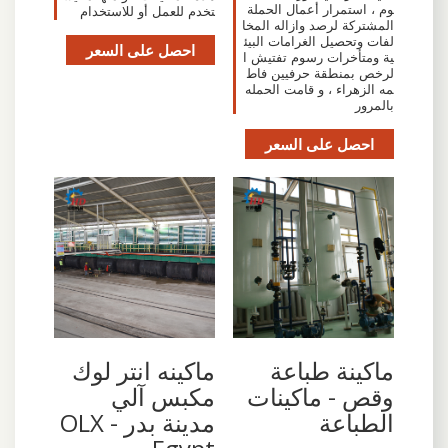
وم ، استمرار أعمال الحملة
تخدم للعمل أو للاستخدام
المشتركة لرصد وازاله المخا
لفات وتحصيل الغرامات البيئ
احصل على السعر
ية ومتأخرات رسوم تفتيش ا
لرخص بمنطقة حرفيين فاط
مه الزهراء ، و قامت الحمله
بالمرور
احصل على السعر
ماكينة طباعة
ماكينه انتر لوك
وقص - ماكينات
مكبس آلي
الطباعة
مدينة بدر - OLX