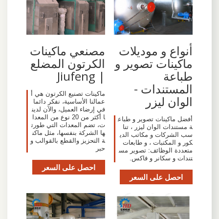
أنواع و موديلات
مصنعي ماكينات
ماكينات تصوير و
الكرتون المضلع
طباعة
| Jiufeng
المستندات -
ماكينات تصنيع الكرتون هي أ
الوان ليزر
عمالنا الأساسية، نفكر دائما
في إرضاء العميل، والآن لدين
ا أكثر من 20 نوع من المعدا
أفضل ماكينات تصوير و طباع
ت، تضم المعدات التي طورت
ة مستندات الوان ليزر ، تنا
ها الشركة بنفسها، مثل ماكن
سب الشركات و مكاتب الدي
ة التحزيز والقطع بالقوالب و
كور و المكتبات ، و طابعات
حبر
متعددة الوظائف: تصوير مس
تندات و سكانر و فاكس.
احصل على السعر
احصل على السعر