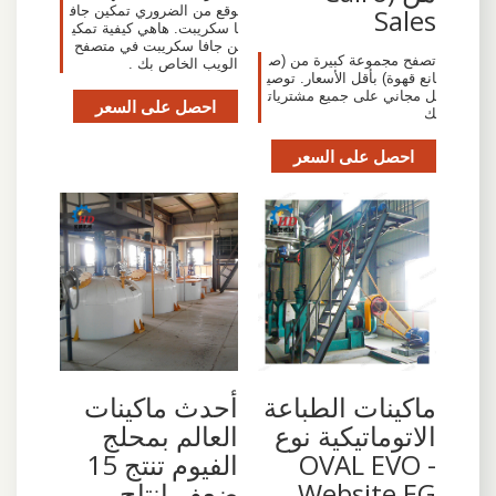
وقع من الضروري تمكين جاف
Sales
ا سكريبت. هاهي كيفية تمكي
ن جافا سكريبت في متصفح
تصفح مجموعة كبيرة من (ص
الويب الخاص بك .
انع قهوة) بأقل الأسعار. توصي
ل مجاني على جميع مشتريات
احصل على السعر
ك
احصل على السعر
ماكينات الطباعة
أحدث ماكينات
الاتوماتيكية نوع
العالم بمحلج
OVAL EVO -
الفيوم تنتج 15
Website EG
ضعف إنتاج