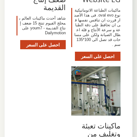
القديمة
ماكينات الطباعة الاتوماتيكية
نوع oval evo. فى هذا الأصد
شاهد أحدث ماكينات العالم ب
ار قررت ان تنافس نفسها ف
محلج الفيوم تنتج 15 ضعف إ
ى ان تحافظ على دقة الطبا
نتاج القديمة - youm7 على
عة و سرعة الأنتاج و قلة اع
Dailymotion
طال الصيانة ولكن على مسا
حات قد تصل الى 100*135
احصل على السعر
سم .
احصل على السعر
ماكينات تعبئة
وتغليف من