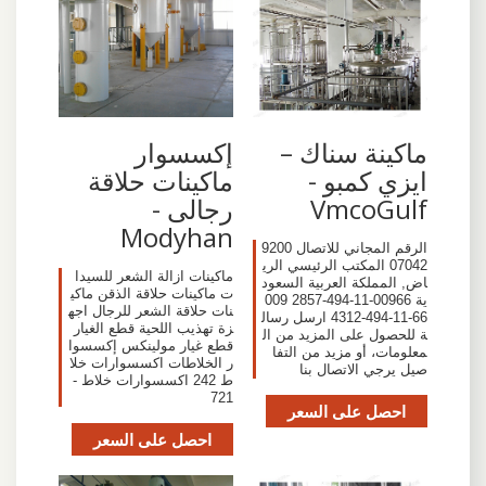
ماكينة سناك –
إكسسوار
ايزي كمبو -
ماكينات حلاقة
VmcoGulf
رجالى -
Modyhan
الرقم المجاني للاتصال 9200
07042 المكتب الرئيسي الري
ماكينات ازالة الشعر للسيدا
اض, المملكة العربية السعود
ت ماكينات حلاقة الذقن ماكي
ية 00966-11-494-2857 009
نات حلاقة الشعر للرجال اجه
66-11-494-4312 ارسل رسال
زة تهذيب اللحية قطع الغيار
ة للحصول على المزيد من ال
قطع غيار مولينكس إكسسوا
معلومات، أو مزيد من التفا
ر الخلاطات اكسسوارات خلا
صيل يرجي الاتصال بنا
ط 242 اكسسوارات خلاط -
721
احصل على السعر
احصل على السعر