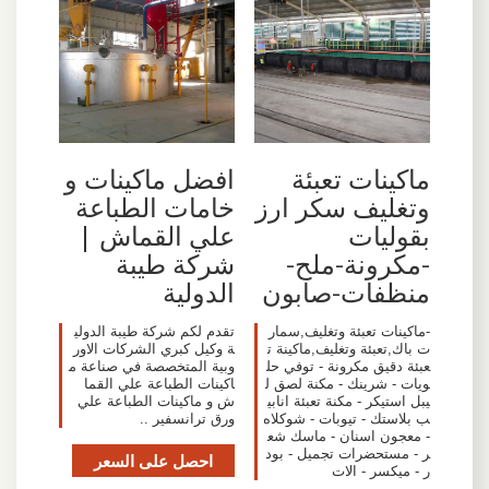
ماكينات تعبئة
افضل ماكينات و
وتغليف سكر ارز
خامات الطباعة
بقوليات
علي القماش |
-مكرونة-ملح-
شركة طيبة
منظفات-صابون
الدولية
-ماكينات تعبئة وتغليف,سمار
تقدم لكم شركة طيبة الدولي
ت باك,تعبئة وتغليف,ماكينة ت
ة وكيل كبري الشركات الاور
عبئة دقيق مكرونة - توفي حل
وبية المتخصصة في صناعة م
ويات - شرينك - مكنة لصق ل
اكينات الطباعة علي القما
يبل استيكر - مكنة تعبئة انابي
ش و ماكينات الطباعة علي
ب بلاستك - تيوبات - شوكلاه
ورق ترانسفير ..
- معجون اسنان - ماسك شع
ر - مستحضرات تجميل - بود
احصل على السعر
ر - ميكسر - الات