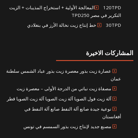
120TPDالمعالجة الأولية + استخراج المذيبات + الزيت
التكرير في مصر TPD250
30TPD خط إنتاج زيت نخالة الأرز في بنغلادي
المشاركات الاخيرة
عصارة زيت بذور معصرة زيت بذور عباد الشمس سلطنة
عمان
مصفاة زيت نباتي من الدرجة الأولى – معصرة زيت
آلة زيت فول الصويا آلة زيت الصويا آلة زيت الصويا قطر
نوعية جيدة صانع آلة النفط صانع آلة النفط في
أفغانستان
مصنع جديد لإنتاج زيت بذور السمسم في تونس