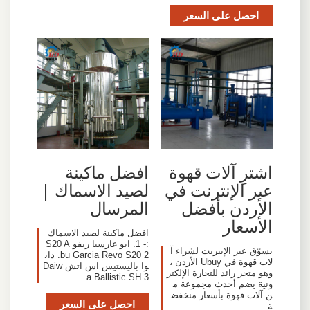
احصل على السعر
اشترِ آلات قهوة
افضل ماكينة
عبر الإنترنت في
لصيد الاسماك |
الأردن بأفضل
المرسال
الأسعار
افضل ماكينة لصيد الاسماك
:- 1. ابو غارسيا ريفو S20 A
تسوّق عبر الإنترنت لشراء آ
bu Garcia Revo S20 2. داي
لات قهوة في Ubuy الأردن ،
وا باليستيس اس اتش Daiw
وهو متجر رائد للتجارة الإلكتر
a Ballistic SH 3.
ونية يضم أحدث مجموعة م
ن آلات قهوة بأسعار منخفض
احصل على السعر
ة.