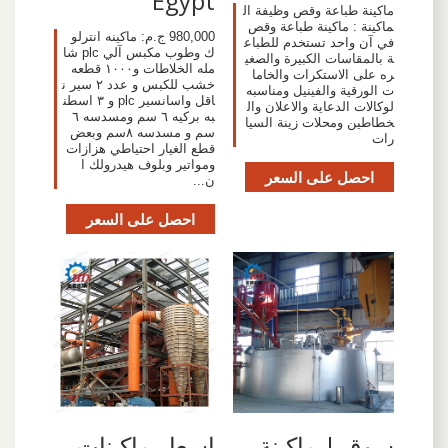
Egypt
ماكينة طباعة وقص وظيفة ال
ماكينة : ماكينة طباعة وقص
980,000 ج.م: ماكينه انترلو
في آن واحد تستخدم للطباع
ك وطوب مكبس آلي plc شا
ة بالمقاسات الكبيرة والصغي
مله الخلاطات و١٠٠٠ قطعه
ره على الاستكرات والخاما
خشب للكبس و عدد ٢ سير ن
ت الورقية والفينيل ومناسبه
اقل واسانسير plc و ٣ اسطن
لوكالات الدعاية والاعلان وال
به بركيه ٦ سم ومسدسه ٦
خطاطين ومحلات زينة السيا
سم و مسدسه ٨سم وبعض
رات
قطع الغيار احتياطي هزازات
ومواتير وبلوف هيدرولك ا
احصل على السعر
ن...
احصل على السعر
سوق | ماكينة
اسعار ماكينات