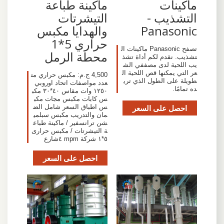
ماكينات
ماكينة طباعة
التشذيب -
التيشرتات
Panasonic
والهدايا مكبس
حراري 5*1
تصفح Panasonic ماكينات ال
محطة الرمل
تشذيب. نقدم لكم أداة تشذ
يب اللحية لدى مصففي الش
عر التي يمكنها قص اللحية ال
4,500 ج.م: مكبس حراري مت
طويلة على الطول الذي تري
عدد مواصفات اتحاد اوروبي
ده تمامًا.
١٢٥٠ وات مقاس ٤٠*٣٠ مكب
س كابات مكبس مجات مكب
احصل على السعر
س اطباق السعر شامل الض
مان والتدريب مكبس سبلمي
شن ترانسفير / ماكينة طباع
ة التيشرتات / مكبس حرارى
٥*١ شركة mpm ٤شارع
احصل على السعر