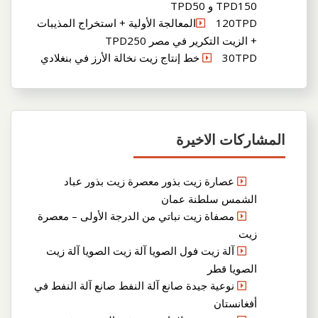
TPD150 و TPD50
120TPDالمعالجة الأولية + استخراج المذيبات
+ الزيت التكرير في مصر TPD250
30TPD خط إنتاج زيت نخالة الأرز في بنغلادي
المشاركات الاخيرة
عصارة زيت بذور معصرة زيت بذور عباد
الشمس سلطنة عمان
مصفاة زيت نباتي من الدرجة الأولى – معصرة
زيت
آلة زيت فول الصويا آلة زيت الصويا آلة زيت
الصويا قطر
نوعية جيدة صانع آلة النفط صانع آلة النفط في
أفغانستان