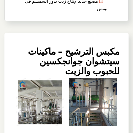
مصنع جديد لإنتاج زيت بذور السمسم في
تونس
مكبس الترشيح – ماكينات
سيتشوان جوانجكسين
للحبوب والزيت