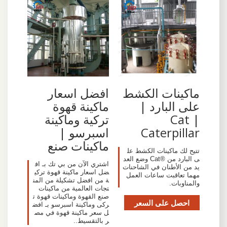
ماكينات الكشط
افضل اسعار
على البارد |
ماكينة قهوة
Cat |
تركية وماكينة
Caterpillar
اسبرسو |
ماكينات صنع
تتيح لك ماكينات الكشط عل
ى البارد من ®Cat وضع العد
اشتري الآن من بي تك بـ اف
يد من الأطنان في الشاحنات
ضل اسعار ماكينة قهوة تركي
مهما تعاقبت ساعات العمل
ة من افضل تشكيلة من المن
والمناوبات.
تجات العالمية من ماكينات
صنع القهوة وماكينات قهوة ت
احصل على السعر
ركى وماكينة اسبرسو بـ افض
ل سعر ماكينة قهوة في مص
ر بالتقسيط..