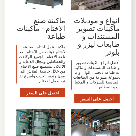
انواع و موديلات
ماكينة صنع
ماكينات تصوير
الاختام - ماكينات
المستندات و
طباعة
طابعات ليزر و
ماكينه عمل اختام - صناعه ا
بلوتر
لاختام عينات من الاختام : ص
ناعة الاختام : لجميع الوكالات
والخطاطين ومجال الدعايه و
أفضل انواع ماكينات تصوير
الاعلان تستطيع صنع الاختام
و طباعة المستندات و ماكينا
من خلال خاصية الفلاش الم
ت طباعة ديجيتال الوان و م
ضيئ وتعتبر احدث واسرع تق
جموعة متنوعة من الطابعات
نيه لعمل الاختام
المناسبة للشركات و المكتبا
ت و المطابع.
احصل على السعر
احصل على السعر