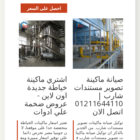
احصل على السعر
صيانة ماكينة
اشتري ماكينة
تصوير مستندات
خياطة جديدة
شارب |
اون لاين -
01211644110
عروض ضخمة
اتصل الان
علي ادوات
توكيل صيانة ماكينات تصوير
تعتبر اسعار ماكينات الخياطة
مستندات شارب. من الجدير
منخفضة جدا على موقعنا، لا
بالذكر ان توكيل صيانة ماكينا
ن جوميا مصر تحرص دائما
ت تصوير مستندات شارب ف
على توفير اسعار مميزة ومع