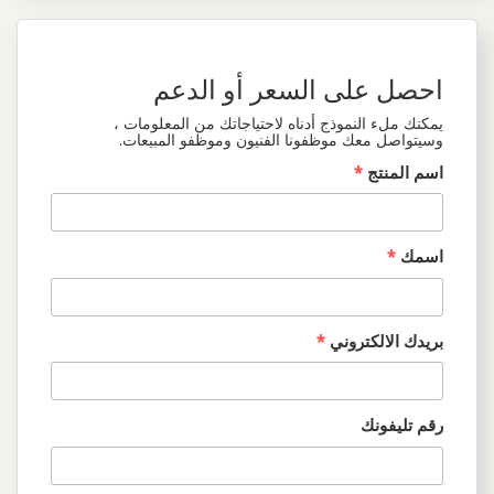
احصل على السعر أو الدعم
يمكنك ملء النموذج أدناه لاحتياجاتك من المعلومات ،
وسيتواصل معك موظفونا الفنيون وموظفو المبيعات.
اسم المنتج
*
اسمك
*
بريدك الالكتروني
*
رقم تليفونك