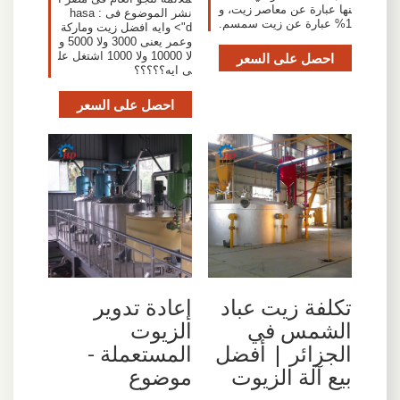
نها عبارة عن معاصر زيت، و
نشر الموضوع فى : hasa
1% عبارة عن زيت سمسم.
d"> وايه افضل زيت وماركة
وعمر يعنى 3000 ولا 5000 و
احصل على السعر
لا 10000 ولا 1000 اشتغل عل
ى ايه؟؟؟؟؟
احصل على السعر
تكلفة زيت عباد
إعادة تدوير
الشمس في
الزيوت
الجزائر | أفضل
المستعملة -
بيع آلة الزيوت
موضوع