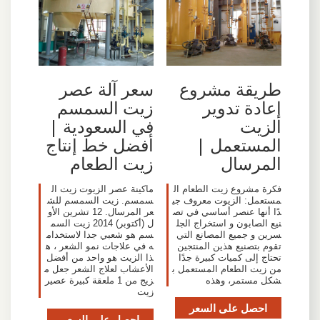
طريقة مشروع
سعر آلة عصر
إعادة تدوير
زيت السمسم
الزيت
في السعودية |
المستعمل |
أفضل خط إنتاج
المرسال
زيت الطعام
فكرة مشروع زيت الطعام ال
ماكينة عصر الزيوت زيت ال
مستعمل: الزيوت معروف جي
سمسم. زيت السمسم للش
دًا أنها عنصر أساسي في تص
عر المرسال. 12 تشرين الأو
نيع الصابون و استخراج الجل
ل (أكتوبر) 2014 زيت السم
سرين و جميع المصانع التي
سم هو شعبي جدا لاستخدام
تقوم بتصنيع هذين المنتجين
ه في علاجات نمو الشعر ، ه
تحتاج إلى كميات كبيرة جدًا
ذا الزيت هو واحد من أفضل
من زيت الطعام المستعمل ب
الأعشاب لعلاج الشعر جعل م
شكل مستمر، وهذه
زيج من 1 ملعقة كبيرة عصير
زيت
احصل على السعر
احصل على السعر