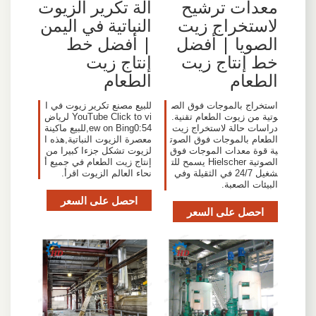
معدات ترشيح
آلة تكرير الزيوت
لاستخراج زيت
النباتية في اليمن
الصويا | أفضل
| أفضل خط
خط إنتاج زيت
إنتاج زيت
الطعام
الطعام
استخراج بالموجات فوق الص
‫للبيع مصنع تكرير زيوت في ا
وتية من زيوت الطعام تقنية.
لرياض‬‎ YouTube Click to vi
دراسات حالة لاستخراج زيت
ew on Bing0:54,للبيع ماكينة
الطعام بالموجات فوق الصوت
معصرة الزيوت النباتية,هذه ا
ية قوة معدات الموجات فوق
لزيوت تشكل جزءا كبيرا من
الصوتية Hielscher يسمح للت
إنتاج زيت الطعام في جميع أ
شغيل 24/7 في الثقيلة وفي
نحاء العالم الزيوت اقرأ.
البيئات الصعبة.
احصل على السعر
احصل على السعر