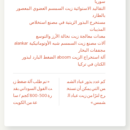
سوريا
التقاليد الاستوائية زيت السمسم العضوي المعصور
بالطارد
مستخرج البذور الزيتية في مصنع استخلاص
المذيبات
معدات معالجة زيت نخالة الأرز والتوسع
آلات مصنع زيت السمسم شبه الأوتوماتيكية alankar
مجففات البخار
آلة استخراج الزيت aboom الضغط البارد لبذور
الكتان في تركيا
كم عدد بذور عباد الشم
« تم طلب آلة ضغط زي
تصفّح
س التي يمكن أن تستخ
ت الفول السوداني بقد
المقالات
رج لترًا من زيت عباد ال
رة 500-800 كجم / سا
شمس »
عة من الكويت