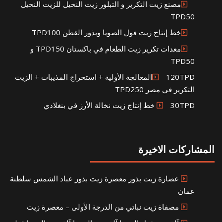
مصنع زيت التكرير و التبلور زيت النخيل للزيت النخيل
TPD50
خط إنتاج زيت فول الصويا وبذور القطن TPD100
معدات تكرير زيت الطعام في باكستان TPD150 و
TPD50
120TPDالمعالجة الأولية + استخراج المذيبات + الزيت
التكرير في مصر TPD250
30TPD خط إنتاج زيت نخالة الأرز في بنغلادي
المشاركات الاخيرة
عصارة زيت بذور معصرة زيت بذور عباد الشمس سلطنة
عمان
مصفاة زيت نباتي من الدرجة الأولى – معصرة زيت