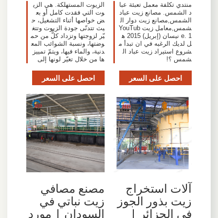
منتدي تكلفة معمل تعبئة عبا
الزيوت المستهلكة. هي الزي
د الشمس. مصانع زيت عباد
وت التي فقدت كامل أو بع
الشمس,مصانع زيت دوار ال
ض خواصها أثناء التشغيل، ح
شمس,معامل زيت YouTub
يث تتدنّى جودة الزيوت وتتغ
e. 1 نيسان (إبريل) 2015 ه
يّر لزوجتها وتزداد كلٌّ من حم
ل لديك الرغبه في ان تبدأ م
وضتها، ونسبة الشوائب المع
شروع استيراد زيت عباد ال
دنية، والماء فيها، ويتمّ تمييز
شمس ؟!
ها من خلال تغيّر لونها إلى
احصل على السعر
احصل على السعر
آلات استخراج
مصنع مصافي
زيت بذور الجوز
زيت نباتي في
في الجزائر |
السودان | مورد