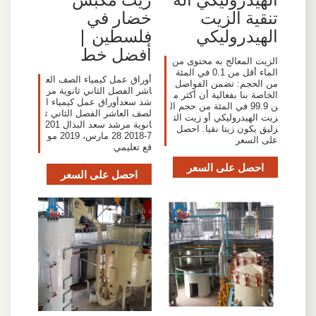
تنقية الزيت
خضار في
الهيدروليكي
فلسطين |
أفضل خط
الزيت المعالج به محتوى من
الماء أقل من 0.1 في المئة
أوراق عمل كيمياء الصف الع
من الحجم: تضمن الفواصل
اشر الفصل الثاني ثانوية مر
الخاصة بنا بفعالية أن أكثر م
شد سعدأوراق عمل كيمياء ا
ن 99.9 في المئة من حجم ال
لصف العاشر الفصل الثاني ث
زيت الهيدروليكي أو زيت الت
انوية مرشد سعد البذال 201
زليق يكون زيتا نقيا. احصل
7-2018 28 مارس، 2019 مو
على السعر
قع تعليمي
احصل على السعر
احصل على السعر