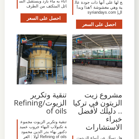
اناء به ماء بارد ويستقبل الس
ج لها على أنها ذات جودة عال
ائل المتكثف من الطرف
ية وهي مغشوشة ؟هذا وبدأ
ال| syriandays.com
احصل على السعر
احصل على السعر
مشروع زيت
تنقية وتكرير
الزيتون في تركيا
الزيوت/Refining
.. دليلك لأفضل
of oils
خبراء
تنقية وتكرير الزيوت مجموع
الاستشارات
ة تكنولاب البهاء جروب عميد
دكتور بهاء بدر الدين محمود
Refining of oils أولا : الغر
هل تسأل عن أنواع الزيتون