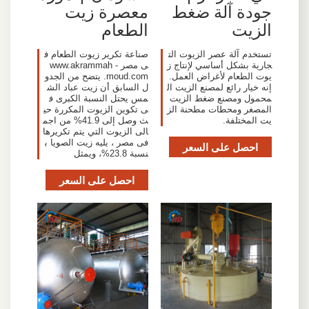
جودة آلة ضغط
معصرة زيت
الزيت
الطعام
تستخدم آلة عصر الزيوت الت
صناعة تكرير زيوت الطعام ف
جارية بشكل أساسي لإنتاج ز
ى مصر - www.akrammah
يوت الطعام لأغراض العمل.
moud.com. يتضح من الجدو
إنه خيار رائع لمصنع الزيت ال
ل السابق أن زيت عباد الش
محمول ومصنع ضغط الزيت
مس يحتل النسبة الكبرى ف
المصغر ومحطات مطحنة الز
ى تكوين الزيوت المكررة حي
يت المختلفة.
ث وصل إلى 41.9% من اجم
الى الزيوت التي يتم تكريرها
فى مصر ، يليه زيت الصويا ب
احصل على السعر
نسبة 23.8%، ويمثل
احصل على السعر