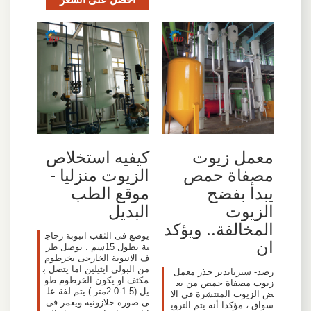
معمل زيوت
كيفيه استخلاص
مصفاة حمص
الزيوت منزليا -
يبدأ بفضح
موقع الطب
الزيوت
البديل
المخالفة.. ويؤكد
يوضع فى الثقب انبوبة زجاج
ان
ية بطول 15سم . يوصل طر
ف الانبوبة الخارجى بخرطوم
من البولى ايثيلين اما يتصل ب
رصد- سيريانديز حذر معمل
مكثف او يكون الخرطوم طو
زيوت مصفاة حمص من بع
يل (1.5-2.0متر ) يتم لفة عل
ض الزيوت المنتشرة في الا
ى صورة حلازونية ويغمر فى
سواق ، مؤكدا أنه يتم التروي