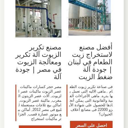
أفضل مصنع
مصنع تكرير
لاستخراج زيت
الزيوت آلة تكرير
الطعام في لبنان
ومعالجة الزيوت
| جودة آلة
في مصر | جودة
ضغط الزيت
آلة
فى صناعة تكرير زيوت الطع
مصر حجر كسارات ماكينات
ام ..ماهى الاليه التى تعمل ب
عصر الزيوت ماكينات عصر ا
ها بدره. ماهى الأجراءات الف
لزيوت, آلات عصر الزيتون ال
نية والقانونية التى يمكن أتخ
مغرب, ماكينة عصر الزيوت,
اذها للحصول على شهادة الأي
اماكن بيع ثلاجات مستعملة ل
زو 22000 فى مصانع أعلاف
لبيع فى مصر 2012, أماكن بي
الحيوان؟
ع موتور عصارة قصب, الجزا
ئر ماكينات استخراج
احصل على السعر