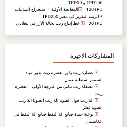
TPD150 و TPD50
120TPDالمعالجة الأولية + استخراج المذيبات
+ الزيت التكرير في مصر TPD250
30TPD خط إنتاج زيت نخالة الأرز في بنغلادي
المشاركات الاخيرة
عصارة زيت بذور معصرة زيت بذور عباد
الشمس سلطنة عمان
مصفاة زيت نباتي من الدرجة الأولى – معصرة
زيت
آلة زيت فول الصويا آلة زيت الصويا آلة زيت
الصويا قطر
نوعية جيدة صانع آلة النفط صانع آلة النفط في
أفغانستان