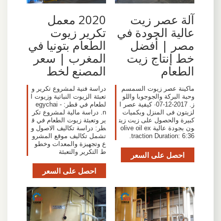
آلة عصر زيت
2020 معمل
عالية الجودة في
تكرير زيوت
مصر | أفضل
الطعام بتونيا في
خط إنتاج زيت
المغرب | سعر
الطعام
المصنع لخط
‫ماكينة عصر زيوت السمسم
دراسة فنية لمشروع تكرير و
وحبة البركة والجوجوبا واللو
تعبئة الزيوت النباتية وزيوت ا
ز. 2017-12-07· كيفية عصر ا
لطعام في قطر: - egychai
لزيتون فى المنزل وبكميات
n. دراسة مالية لمشروع تكر
كبيرة والحصول على زيت زيت
ير وتعبئة زيوت الطعام في ق
ون بجودة عالية olive oil ex
طر: دراسة تكاليف الاصول و
traction Duration: 6:36.
تشمل تكاليف موقع المشرو
ع وتجهيزة والمعدات وخطو
ط التكرير والتعبئة
احصل على السعر
احصل على السعر