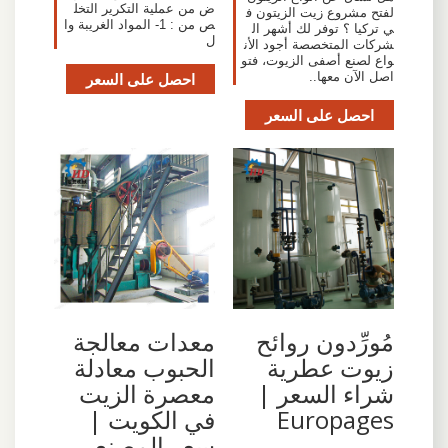
ض من عملية التكرير التخل
لفتح مشروع زيت الزيتون ف
ص من : 1- المواد الغريبة وا
ي تركيا ؟ توفر لك أشهر ال
ل
شركات المتخصصة أجود الأن
واع لصنع أصفى الزيوت، فتو
اصل الآن معها..
احصل على السعر
احصل على السعر
مُورِّدون روائح
معدات معالجة
زيوت عطرية
الحبوب معادلة
شراء السعر |
معصرة الزيت
Europages
في الكويت |
سعر المصنع