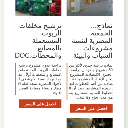
‫نماذج... -
ترشيح مخلفات
الجمعية
الزيوت
المصرية لتنمية
المستعملة
مشروعات
بالمصانع
الشباب والبيئة
والمحطات.DOC
نماذج دراسة جدوى لأكثر من
دراسة جدوى مشروع ترشيح
80 مشروع جاهزة ل دراسة
مخلفات الزيوت المستعملة ب
الجدوى الاقتصادية للمشروع
المصانع والمحطات أولاً : مق
يعتبر الإعداد للمشاريع الاقت
دمة تزداد نسبة الأتربة في ا
صادية من أهم الخطوات لنج
لأجواء المصرية نتيجة لقلة الأ
اح هذه المشاريع, حيث أن ال
مطار واتساع مساحة الصحر
تخطيط السليم للمشاريع يض
اء وقد
من مدى نجاح وفاعلية...
احصل على السعر
احصل على السعر