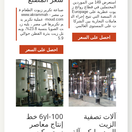
استعرض 149 من الموردين
المحتملين في قطاع روائح ز
صناعة تكرير زيوت الطعام ف
يوت عطرية على Europage
ى مصر - www.akrammah
s، المنصة التي تتيح إجراء الت
moud.com· عملية تكرير يت
عاملات التجارية بين الشركا
م تكريرها فى مصر ، يليه زي
ت على المستوى العالمي.
ت الصويا بنسبة 23.8%، ويم
ثل زيت بذرة القطن حوالي
احصل على السعر
5.9
احصل على السعر
آلات تصفية
6yl-100 خط
الزيت
إنتاج معاصر
الهيدروليكي آلة
زيت مكبس