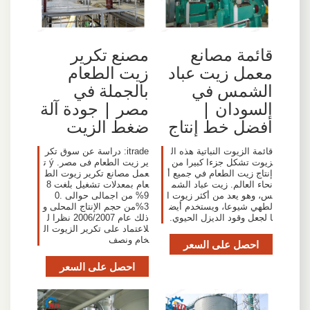
قائمة مصانع
مصنع تكرير
معمل زيت عباد
زيت الطعام
الشمس في
بالجملة في
السودان |
مصر | جودة آلة
أفضل خط إنتاج
ضغط الزيت
قائمة الزيوت النباتية هذه ال
itrade: دراسة عن سوق تكر
زيوت تشكل جزءا كبيرا من
ير زيت الطعام فى مصر. ý ت
إنتاج زيت الطعام في جميع أ
عمل مصانع تكرير زيوت الط
نحاء العالم. زيت عباد الشم
عام بمعدلات تشغيل بلغت 8
س، وهو يعد من أكثر زيوت ا
9% من اجمالى حوالى 0.
لطهي شيوعا، ويستخدم أيض
3%من حجم الإنتاج المحلى و
ا لجعل وقود الديزل الحيوي.
ذلك عام 2006/2007 نظرا ل
لاعتماد على تكرير الزيوت ال
خام ونصف
احصل على السعر
احصل على السعر