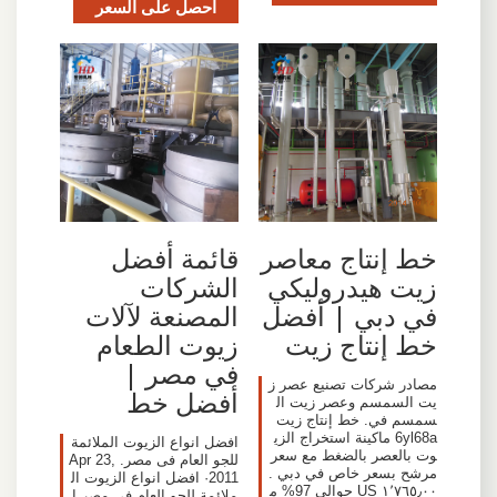
احصل على السعر
خط إنتاج معاصر
قائمة أفضل
زيت هيدروليكي
الشركات
في دبي | أفضل
المصنعة لآلات
خط إنتاج زيت
زيوت الطعام
في مصر |
مصادر شركات تصنيع عصر ز
أفضل خط
يت السمسم وعصر زيت ال
سمسم في. خط إنتاج زيت
6yl68a ماكينة استخراج الزي
افضل انواع الزيوت الملائمة
وت بالعصر بالضغط مع سعر
للجو العام فى مصر. Apr 23,
مرشح بسعر خاص في دبي .
2011· افضل انواع الزيوت ال
١٬٧٦٥٫٠٠ US حوالي 97% م
ملائمة للجو العام فى مصر ا