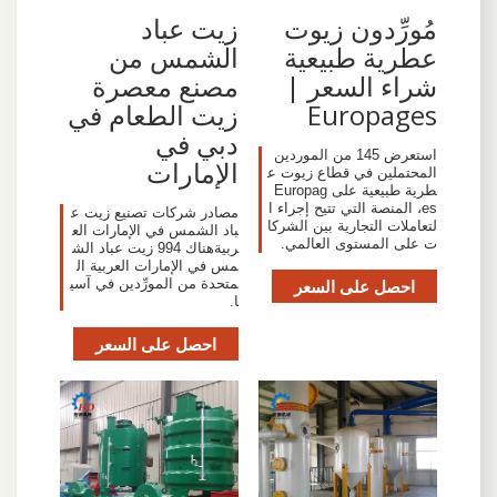
مُورِّدون زيوت
زيت عباد
عطرية طبيعية
الشمس من
شراء السعر |
مصنع معصرة
Europages
زيت الطعام في
دبي في
استعرض 145 من الموردين
الإمارات
المحتملين في قطاع زيوت ع
طرية طبيعية على Europag
es، المنصة التي تتيح إجراء ا
مصادر شركات تصنيع زيت ع
لتعاملات التجارية بين الشركا
باد الشمس في الإمارات الع
ت على المستوى العالمي.
ربيةهناك 994 زيت عباد الش
مس في الإمارات العربية ال
احصل على السعر
متحدة من المورِّدين في آسي
ا.
احصل على السعر