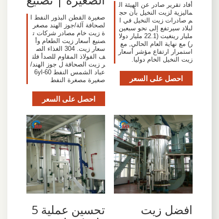
أفاد تقرير صادر عن الهيئة ال
ماليزية لزيت النخيل بأن حج
صغيرة القطن البذور النفط ا
م صادرات زيت النخيل في ا
لصحافة آلة/جوز الهند مصغر
لبلاد سيرتفع إلى نحو سبعين
ة زيت خام مصادر شركات ت
مليار رينغيت (22.1 مليار دولا
صنيع أسعار زيت الطعام وأ
ر) مع نهاية العام الحالي, مع
سعار زيت. 304 الغذاء الص
استمرار ارتفاع مؤشر أسعار
ف الفولاذ المقاوم للصدأ فلت
زيت النخيل الخام دوليا.
ر زيت الصحافة ل جوز الهند/
عباد الشمس النفط 6yl-60
احصل على السعر
صغيرة مصغرة النفط
احصل على السعر
افضل زيت
تحسين عملية 5