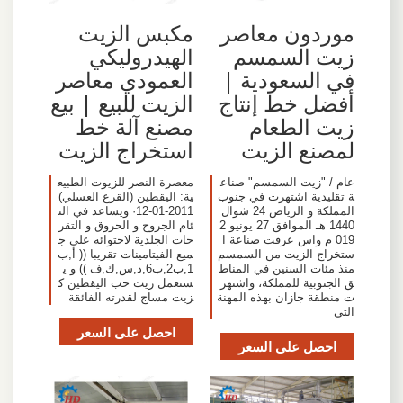
مكبس الزيت
موردون معاصر
الهيدروليكي
زيت السمسم
العمودي معاصر
في السعودية |
الزيت للبيع | بيع
أفضل خط إنتاج
مصنع آلة خط
زيت الطعام
استخراج الزيت
لمصنع الزيت
معصرة النصر للزيوت الطبيع
عام / "زيت السمسم" صناع
ية: اليقطين (القرع العسلي)
ة تقليدية اشتهرت في جنوب
2011-01-12· ويساعد في الت
المملكة و الرياض 24 شوال
ئام الجروح و الحروق و التقر
1440 هـ الموافق 27 يونيو 2
حات الجلدية لاحتوائه على ج
019 م واس عرفت صناعة ا
ميع الفيتامينات تقريبا (( أ,ب
ستخراج الزيت من السمسم
1,ب2,ب6,د,س,ك,ف )) و ي
منذ مئات السنين في المناط
ستعمل زيت حب اليقطين ك
ق الجنوبية للمملكة، واشتهر
زيت مساج لقدرته الفائقة
ت منطقة جازان بهذه المهنة
التي
احصل على السعر
احصل على السعر