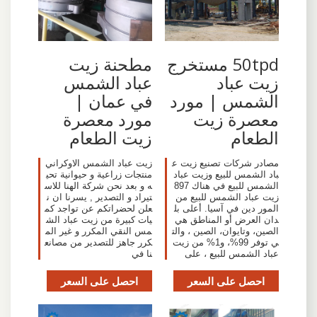
50tpd مستخرج
مطحنة زيت
زيت عباد
عباد الشمس
الشمس | مورد
في عمان |
معصرة زيت
مورد معصرة
الطعام
زيت الطعام
مصادر شركات تصنيع زيت ع
زيت عباد الشمس الاوكراني
باد الشمس للبيع وزيت عباد
منتجات زراعية و حيوانية تحي
الشمس للبيع في هناك 897
ه و بعد نحن شركة الهنا للاس
زيت عباد الشمس للبيع من
تيراد و التصدير , يسرنا ان ن
المور دين في آسيا. أعلى بل
علن لحضراتكم عن تواجد كم
دان العرض أو المناطق هي
يات كبيرة من زيت عباد الش
الصين، وتايوان، الصين ، والت
مس النقي المكرر و غير الم
ي توفر 99%، و1% من زيت
كرر جاهز للتصدير من مصانع
عباد الشمس للبيع ، على
نا في
احصل على السعر
احصل على السعر