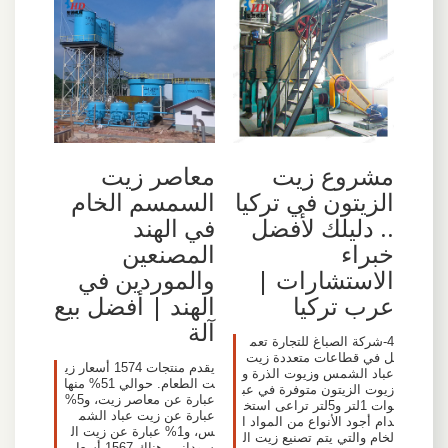
مشروع زيت
معاصر زيت
الزيتون في تركيا
السمسم الخام
.. دليلك لأفضل
في الهند
خبراء
المصنعين
الاستشارات |
والموردين في
عرب تركيا
الهند | أفضل بيع
آلة
4-شركة الصباغ للتجارة تعم
ل في قطاعات متعددة زيت
يقدم منتجات 1574 أسعار زي
عباد الشمس وزيوت الذرة و
ت الطعام. حوالي 51% منها
زيوت الزيتون متوفرة في عب
عبارة عن معاصر زيت، و5%
وات 1لتر و5لتر تراعى استخ
عبارة عن زيت عباد الشم
دام أجود الأنواع من المواد ا
س، و1% عبارة عن زيت ال
لخام والتي يتم تصنيع زيت ال
سوداني. هناك 1567 أسعار