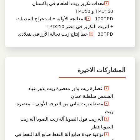
معدات تكرير زيت الطعام في باكستان
TPD150 و TPD50
120TPDالمعالجة الأولية + استخراج المذيبات
+ الزيت التكرير في مصر TPD250
30TPD خط إنتاج زيت نخالة الأرز في بنغلادي
المشاركات الاخيرة
عصارة زيت بذور معصرة زيت بذور عباد
الشمس سلطنة عمان
مصفاة زيت نباتي من الدرجة الأولى – معصرة
زيت
آلة زيت فول الصويا آلة زيت الصويا آلة زيت
الصويا قطر
نوعية جيدة صانع آلة النفط صانع آلة النفط في