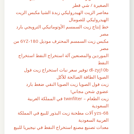
الصغيرة / شي قطر
معاصر الزيت الهيدروليكي زبدة الشيا مكبس الزيت
الهيدروليكي للصومال
خط إنتاج زيت السمسم الأوتوماتيكي الترويجي بارد
مصر
مكبس زيت السمسم المحترف موديل 6YZ-180 من
مصر
الموردين والمصنعين آلة استخراج النفط استخراج
النفط
dl-zyj10b توفير سعر نبات استخراج زيت فول
الصويا الطاقة الصالحة للأكل
زيت فول الصويا زيت الصويا النقي ضغط بارد
عضوي شحن مجاني!
زيت الطعام – twinfilter في المملكة العربية
السعودية
yzs-68 آلات مطحنة زيت البذور للبيع في المملكة
العربية السعودية
معدات تصنيع مصنع استخراج النفط في نيجيريا للبيع