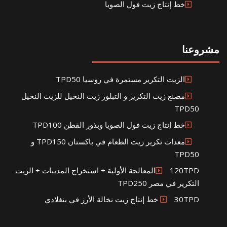
خط إنتاج زيت فول الصويا
مشروعنا
الزيت التكرير مستمرة في روسيا TPD50
مصنع زيت التكرير و التبلور زيت النخيل للزيت النخيل
TPD50
خط إنتاج زيت فول الصويا وبذور القطن TPD100
معدات تكرير زيت الطعام في باكستان TPD150 و
TPD50
120TPDالمعالجة الأولية + استخراج المذيبات + الزيت
التكرير في مصر TPD250
30TPD خط إنتاج زيت نخالة الأرز في بنغلادي