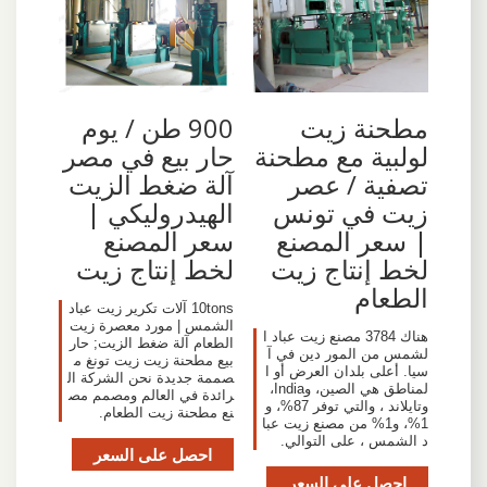
مطحنة زيت
900 طن / يوم
لولبية مع مطحنة
حار بيع في مصر
تصفية / عصر
آلة ضغط الزيت
زيت في تونس
الهيدروليكي |
| سعر المصنع
سعر المصنع
لخط إنتاج زيت
لخط إنتاج زيت
الطعام
10tons آلات تكرير زيت عباد
الشمس | مورد معصرة زيت
هناك 3784 مصنع زيت عباد ا
الطعام آلة ضغط الزيت; حار
لشمس من المور دين في آ
بيع مطحنة زيت زيت تونغ م
سيا. أعلى بلدان العرض أو ا
صممة جديدة نحن الشركة ال
لمناطق هي الصين، وIndia،
رائدة في العالم ومصمم مص
وتايلاند ، والتي توفر 87%، و
نع مطحنة زيت الطعام.
1%، و1% من مصنع زيت عبا
د الشمس ، على التوالي.
احصل على السعر
احصل على السعر