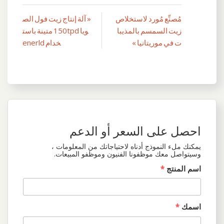
مُصنِّع مُورد لاستخلاص
« آلة إنتاج زيت فول الص
تصفّح
زيت السمسم بالمذيبا
ويا 150tpd متينة باست
المقالات
ت في موريتانيا »
خدام enerld
احصل على السعر أو الدعم
يمكنك ملء النموذج أدناه لاحتياجاتك من المعلومات ،
وسيتواصل معك موظفونا الفنيون وموظفو المبيعات.
اسم المنتج
*
اسمك
*