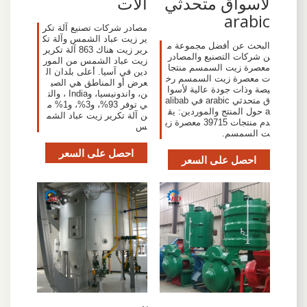
لأسواق متحدثي
آلات
arabic
مصادر شركات تصنيع آلة تكر
ير زيت عباد الشمس وآلة تك
البحث عن أفضل مجموعة م
رير زيت هناك 863 آلة تكرير
ن شركات التصنيع والمصادر
زيت عباد الشمس من المور
معصرة زيت السمسم منتجا
دين في آسيا. أعلى بلدان ال
ت معصرة زيت السمسم رخ
عرض أو المناطق هي الصي
يصة وذات جودة عالية لأسوا
ن، واندونيسيا، وIndia ، والت
ق متحدثي arabic في alibab
ي توفر 93%، و3%، و1% م
a حول المنتج والموردين: يق
ن آلة تكرير زيت عباد الشم
دم منتجات 39715 معصرة زي
س
ت السمسم.
احصل على السعر
احصل على السعر