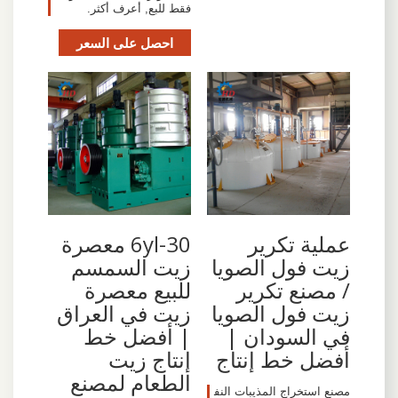
فقط للبع, أعرف أكثر.
احصل على السعر
عملية تكرير
6yl-30 معصرة
زيت فول الصويا
زيت السمسم
/ مصنع تكرير
للبيع معصرة
زيت فول الصويا
زيت في العراق
في السودان |
| أفضل خط
أفضل خط إنتاج
إنتاج زيت
الطعام لمصنع
مصنع استخراج المذيبات النف