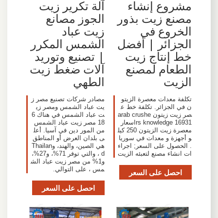
مشروع إنشاء
آلة تكرير زيت
مصنع زيت بذور
الجوز مصانع
الخروع في
زيت عباد
الجزائر | أفضل
الشمس المكرر
خط إنتاج زيت
| تصنيع وتوريد
الطعام لمصنع
آلات ضغط زيت
الزيت
الطهي
تكلفة معدات معصرة الزيتو
مصادر شركات تصنيع مصر ز
ن في الجزائر. تكلفة خط ع
يت عباد الشمس ومصر زي
صر زيت زيتون arab crushe
ت عباد الشمس في هناك 6
rs knowledge 16931اسعار
18 مصر زيت عباد الشمس
معصرة زيت الزيتون 250 كيل
من المور دين في آسيا. أعل
و أجهزة و معدات في سوريا
ى بلدان العرض أو المناطق
. الحصول على السعر; اجراء
هي الصين، والهند، وThailan
ات انشاء مصنع لتعبئه الزيت
d ، والتي توفر 71%، و27%،
و1% من مصر زيت عباد الش
مس ، على التوالي.
احصل على السعر
احصل على السعر