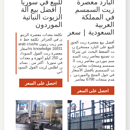
البارد معصرة
للبيع في سوريا
زيت السمسم
| أفضل بيع آلة
في المملكة
الزيوت النباتية
العربية
الموردون
السعودية | سعر
تكلفة معدات معصرة الزيتو
ن في الجزائر. تكلفة خط ع
أفضل بيع معصرة زيت الجوز
صر زيت زيتون arab crushe
للبيع على البارد مستخرج زي
rs knowledge 16931اسعار
ت الضغط البحث عن شركا
معصرة زيت الفول السودان
ت تصنيع معاصر زيت السم
ي 250 كيلو أجهزة و معدات
سم موردين معاصر زيت ال
في سوريا . أكثر من ; بساتي
سمسم ومنتجات معاصر زي
ن اطلس لزيت الفول السود
ت السمسم بأفضل الأسعار
اني.
في حول المنتج والموردين: ي
قدم منتجات 6798 معاصر
احصل على السعر
احصل على السعر