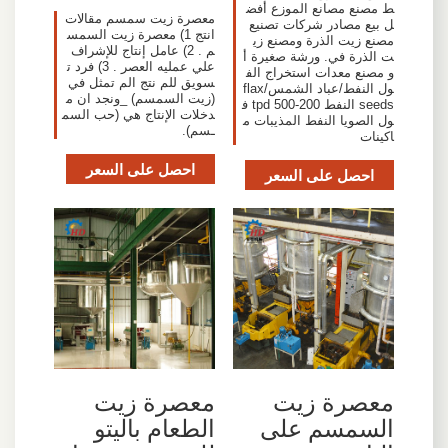
ط مصنع مصانع الموزع أفض
معصرة زيت سمسم مقالات
ل بيع مصادر شركات تصنيع
انتج 1) معصرة زيت السمس
مصنع زيت الذرة ومصنع زي
م . 2) عامل إنتاج للإشراف
ت الذرة في. ورشة صغيرة أ
علي عمليه العصر . 3) فرد ت
و مصنع معدات استخراج الف
سويق للم نتج الم تمثل في
ول النفط/عباد الشمس/flax
(زيت السمسم) _ونجد ان م
seeds النفط 200-500 tpd ف
دخلات الإنتاج هي (حب السم
ول الصويا النفط المذيبات م
ـسم).
اكينات
احصل على السعر
احصل على السعر
معصرة زيت
معصرة زيت
السمسم على
الطعام باليتو