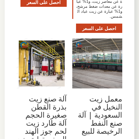
ة عن معاصر زيت، و1% عبا
احصل على السعر
رة عن معدات ضغط مرشح،
و1% عبارة عن زيت عباد ال
شمس.
احصل على السعر
معمل زيت
آلة صنع زيت
النخيل في
بذرة القطن
السعودية | آلة
صغيرة الحجم
صنع النفط
آلة طارد زيت
الرخيصة للبيع
لحم جوز الهند
الصغيرة | تصنيع