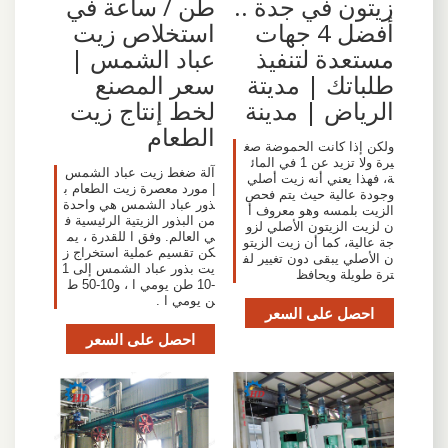
زيتون في جدة ..
طن / ساعة في
أفضل 4 جهات
استخلاص زيت
مستعدة لتنفيذ
عباد الشمس |
طلباتك | مديتة
سعر المصنع
الرياض | مدينة
لخط إنتاج زيت
الطعام
ولكن إذا كانت الحموضة صغ
يرة ولا تزيد عن 1 في المائ
آلة ضغط زيت عباد الشمس
ة، فهذا يعني أنه زيت أصلي
| مورد معصرة زيت الطعام ب
وجودة عالية حيث يتم فحص
ذور عباد الشمس هي واحدة
الزيت بلمسه وهو معروف أ
من البذور الزيتية الرئيسية ف
ن لزيت الزيتون الأصلي لزو
ي العالم. وفق ا للقدرة ، يم
جة عالية، كما أن زيت الزيتو
كن تقسيم عملية استخراج ز
ن الأصلي يبقى دون تغيير لف
يت بذور عباد الشمس إلى 1
ترة طويلة ويحافظ
-10 طن يومي ا ، و10-50 ط
ن يومي ا .
احصل على السعر
احصل على السعر