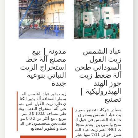
عباد الشمس
مدونة | بيع
زيت الفول
مصنع آلة خط
السوداني طحن
استخراج الزيت
آلة ضغط زيت
النباتي بنوعية
جوز الهند
جيدة
الهيدروليكية |
زيت بذور عباد الشمس الم
تصنيع
سمار الصحافة آلة بذور الكتا
ن طارد زيت الفول الس مص
نعي آلة استخراج النفط ، ونغ
مصادر شركات تصنيع مصر ز
طي مساحة 100،0 0 0 متر
يت عباد الشمس ومصر زي
مربع ، مع أكثر من 2 0 0 مو
ت عباد الشمس في حول ال
ظف.نحن متخصصون في الب
منتج والموردين: يقدم منتجا
حث والتطوير لمصانع
ت 4461 مصر زيت عباد الش
مس. حوالي 11% منها عبار