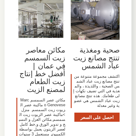
صحية ومغذية
مكائن معاصر
تنتج مصانع زيت
زيت السمسم
عباد الشمس
في عمان |
أفضل خط إنتاج
اكتشف مجموعة متنوعة من
زيت الطعام
تنتج مصانع زيت عباد الشم
س الصحية ، واللذيذة ، والم
لمصنع الزيت
غذية في التي تضيف نكهات إ
لى طعامك. هذه تنتج مصانع
مكائن عصر السمسم Marc
زيت عباد الشمس هي عضو
o Genovese ماكينة عصر ال
ية وغير معدلة
زيوت زيت السمسم. منزل
>ماكينة عصر الزيوت زيت ال
احصل على السعر
سمسم,مكائن الغزل و النسي
ج و تدوير الورق و,خط كامل
لعصر الزيتون يعمل بواسطة
الكمبيوتر مستعمل 3 سنوات