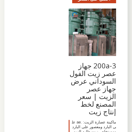
200a-3 جهاز
عصر زيت الفول
السوداني عرض
جهاز عصر
الزيت | سعر
المصنع لخط
إنتاج زيت
ماكينة عصارة الزيت: .ae عل
ى البارد ومعصور على البارد
ومستخلص زيت طارد الزيو