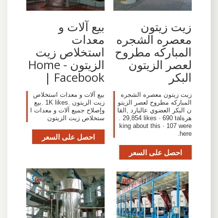
‫زيت زيتون
‫بيع آلات و
معصره الشجره
معدات
المباركه مطروح
استخلاص زيت
لعصر الزيتون
الزيتون - Home
البكر
| Facebook‬
‎زيت زيتون معصره الشجره
‎بيع آلات و معدات استخلاص
المباركه مطروح لعصر الزيتو
زيت الزيتون‎. 1K likes. ‎بيع
ن البكر العضوي عالبارد‎, ‎القا
وإصلاح جميع آلات و معدات ا
هرة‎. 29,854 likes · 690 tal
ستخلاص زيت الزيتون‎
king about this · 107 were
here.
احصل على السعر
احصل على السعر