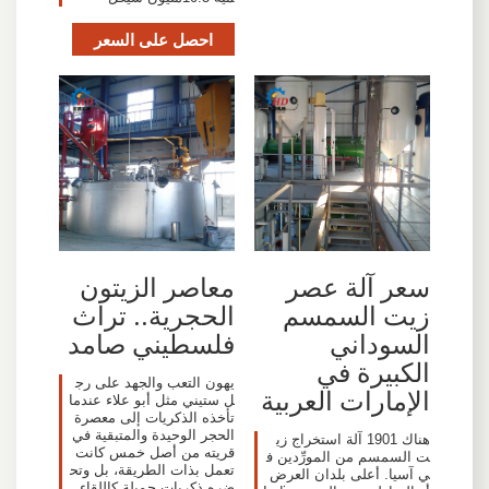
احصل على السعر
سعر آلة عصر
معاصر الزيتون
زيت السمسم
الحجرية.. تراث
السوداني
فلسطيني صامد
الكبيرة في
يهون التعب والجهد على رج
الإمارات العربية
ل ستيني مثل أبو علاء عندما
تأخذه الذكريات إلى معصرة
الحجر الوحيدة والمتبقية في
هناك 1901 آلة استخراج زي
قريته من أصل خمس كانت
ت السمسم من المورِّدين ف
تعمل بذات الطريقة، بل وتح
ي آسيا. أعلى بلدان العرض
ضره ذكريات جميلة كاللقاء