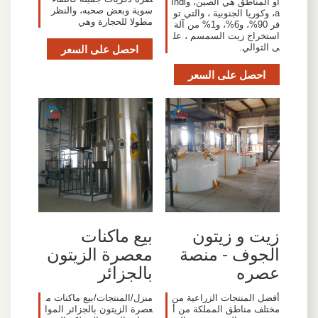
أو المناطق هي الصين، وIndi
سوية وبعض صحبه، والنظر
a، وكوريا الجنوبية ، والتي تو
مطولا للحجارة وهي
فر 90%، و6%، و1% من آلة
استخراج زيت السمسم ، عل
ى التوالي.
احصل على السعر
احصل على السعر
زيت و زيتون
بيع ماكنات
الجوف - منصة
معصرة الزيتون
عصره
بالجزائر
أفضل المنتجات الزراعية من
منزل/المنتجات/بيع ماكنات م
مختلف مناطق المملكة من أ
عصرة الزيتون بالجزائر الموا