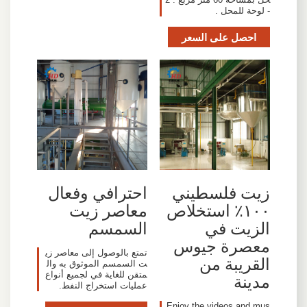
- لوحة للمحل .
احصل على السعر
زيت فلسطيني
احترافي وفعال
١٠٠٪ استخلاص
معاصر زيت
الزيت في
السمسم
معصرة جيوس
تمتع بالوصول إلى معاصر زي
القريبة من
ت السمسم الموثوق به وال
متقن للغاية في لجميع أنواع
مدينة
عمليات استخراج النفط.
Enjoy the videos and mus