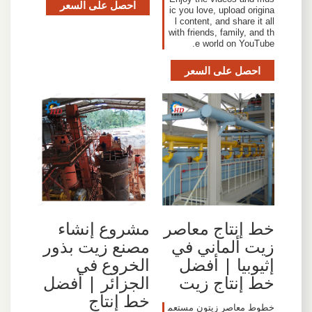
احصل على السعر
ic you love, upload origina
l content, and share it all
with friends, family, and th
e world on YouTube.
احصل على السعر
خط إنتاج معاصر
مشروع إنشاء
زيت ألماني في
مصنع زيت بذور
إثيوبيا | أفضل
الخروع في
خط إنتاج زيت
الجزائر | أفضل
خط إنتاج
خطوط معاصر زيتون مستعم