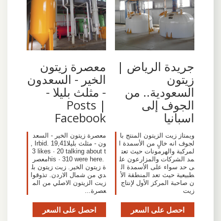
جريدة الرياض |
‫معصرة زيتون
زيتون
الخير - السعدون
السعودية.. من
- مثلث بليلا -
الجوف إلى
Posts |
اسبانيا
Facebook‬
ويمتاز زيت الزيتون المنتج با
‎معصرة زيتون الخير - السعد
لجوف انه خالٍ من الأسمدة ا
ون - مثلث بليلا‎, Irbid. 19,41
لمركبة والهرمونات حيث تعت
3 likes · 20 talking about t
مد الشركات والمزارعون عل
his · 310 were here. ‎معصر
ى حد سواء على الأسمدة ال
ة زيتون الخير. زيت زيتون بل
طبيعية حيث تعد المنطقة الأ
دي من شمال الاردن. تذوقوا
ن صاحبة المركز الأول لإنتاج
زيت الزيتون الاصلي من الم
زيت
عصرة...
احصل على السعر
احصل على السعر