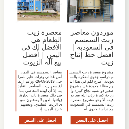
موردون معاصر
معصرة زيت
زيت السمسم
الطعام هي
في السعودية |
الأفضل لك في
أفضل خط إنتاج
اليمن | أفضل
زيت
بيع آلة الزيوت
مشروع معصرة زيت السمس
معاصر السمسم في اليمن..
م دراسة جدوى للفكرة بالس
أمن غذائي وتراث عابر للمرا
عودية. أطرح لكم في هذا الي
حل. 2019-09-26· ورغم ارتف
وم مقالة جديدة عن مشروع
اع سعر زيت المعاصر التقليد
صغير ذو نسبة نجاح كبيرة وأ
ية، إلا أن لهذه المعاصر، بما
رباحة كبيرة بإذن الله بعد تو
في ذلك معصرة باب الحارة،
فيقه ألا وهو مشروع معصرة
زبائنها الذين لا يفضلون سو
زيت السمسم في السعودية
ى الزيت التقليدي، وبعضهم
مع دراسة جدوى له
خارج اليمن، إذ
احصل على السعر
احصل على السعر