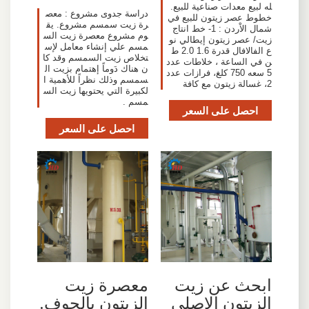
له لبيع معدات صناعية للبيع.
دراسة جدوى مشروع : معص
خطوط عصر زيتون للبيع في
رة زيت سمسم مشروع. يق
شمال الاْردن : 1- خط انتاج
وم مشروع معصرة زيت الس
زيت/ عصر زيتون إيطالي نو
مسم علي إنشاء معامل لإس
ع الفالافال قدرة 1.6 2.0 ط
تخلاص زيت السمسم وقد كا
ن في الساعة ، خلاطات عدد
ن هناك دَوماً إهتمام بزيت ال
5 سعه 750 كلغ، فرازات عدد
سمسم وذلك نظراً للأهمية ا
2، غسالة زيتون مع كافة
لكبيرة التي يحتويها زيت الس
مسم .
احصل على السعر
احصل على السعر
معصرة زيت
ابحث عن زيت
الزيتون بالجوف.
الزيتون الاصلي