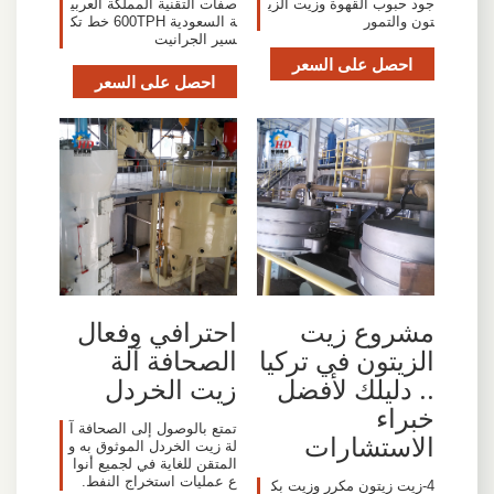
جود حبوب القهوة وزيت الزي
صفات التقنية المملكة العربي
تون والتمور
ة السعودية 600TPH خط تك
سير الجرانيت
احصل على السعر
احصل على السعر
مشروع زيت
احترافي وفعال
الزيتون في تركيا
الصحافة آلة
.. دليلك لأفضل
زيت الخردل
خبراء
تمتع بالوصول إلى الصحافة آ
الاستشارات
لة زيت الخردل الموثوق به و
المتقن للغاية في لجميع أنوا
ع عمليات استخراج النفط.
4-زيت زيتون مكرر وزيت بك