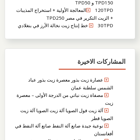
TPD150 و TPD50
120TPDالمعالجة الأولية + استخراج المذيبات
+ الزيت التكرير في مصر TPD250
30TPD خط إنتاج زيت نخالة الأرز في بنغلادي
المشاركات الاخيرة
عصارة زيت بذور معصرة زيت بذور عباد
الشمس سلطنة عمان
مصفاة زيت نباتي من الدرجة الأولى – معصرة
زيت
آلة زيت فول الصويا آلة زيت الصويا آلة زيت
الصويا قطر
نوعية جيدة صانع آلة النفط صانع آلة النفط في
أفغانستان