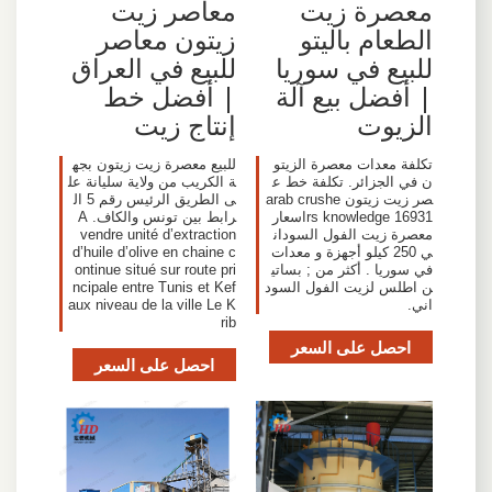
معصرة زيت
معاصر زيت
الطعام باليتو
زيتون معاصر
للبيع في سوريا
للبيع في العراق
| أفضل بيع آلة
| أفضل خط
الزيوت
إنتاج زيت
تكلفة معدات معصرة الزيتو
للبيع معصرة زيت زيتون بجه
ن في الجزائر. تكلفة خط ع
ة الكريب من ولاية سليانة عل
صر زيت زيتون arab crushe
ى الطريق الرئيس رقم 5 ال
rs knowledge 16931اسعار
رابط بين تونس والكاف. A
معصرة زيت الفول السودان
vendre unité d’extraction
ي 250 كيلو أجهزة و معدات
d’huile d’olive en chaine c
في سوريا . أكثر من ; بساتي
ontinue situé sur route pri
ن اطلس لزيت الفول السود
ncipale entre Tunis et Kef
اني.
aux niveau de la ville Le K
rib
احصل على السعر
احصل على السعر