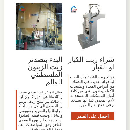
شراء زيت الكبار
البدء بتصدير
او القبار
زيت الزيتون
الفلسطيني
فوائد زيت القبار: هذه الزيت
للعالم
لها فوائد عديدة في الشفاء
من أمراض المعدة وتشنجات
الكولون، فهي تغني عن كافة
وقال ابو غزالة "انه تم تصدي
أنواع المسكنات المستخدمة
ر 40 طنا في شهر كانون او
لآلام المعدة، كما أنها تستخد
ل 2015 من منتج زيت الزيتو
م في علاج آلام الظهر.
ن العضوي الى كل من بلجيك
ا وايطاليا والسويد وسويسرا
احصل على السعر
واليابان وبلغت قمية الصادرا
ت من زيت الزيتون العضوي
الفاخر وفق المواصفات العال
مية 10.3مليون شيكل