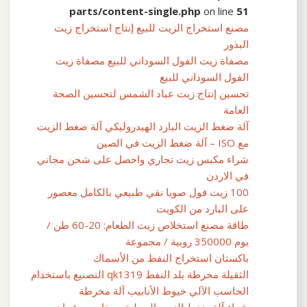
parts/content-single.php
on line
51
مصنع استخراج الزيت للبيع إنتاج استخراج زيت
البذور
مصفاة زيت الفول السوداني للبيع مصفاة زيت
الفول السوداني للبيع
تحسين إنتاج زيت عباد الشمس لتحسين الصحة
العامة
آلة ضغط الزيت البارد الهيدروليكي آلة ضغط الزيت
مع ISO – آلة ضغط الزيت في الصين
شراء مكبس زيت تجاري واحصل على شحن مجاني
في الاردن
100 زيت فول صويا نقي طبيعي بالكامل معصور
على البارد من الكويت
طاقة مصنع استخلاص زيت الطعام: 20-60 طن /
يوم 350000 روبية / مجموعة
باكستان استخراج النفط من الأسماك
الثقيلة مخرطة بلد النفط qk1319 التصنيع باستخدام
الحاسب الآلي خيوط الأنابيب آلة مخرطة
شراء آلة ضغط الزيت المحلية سونار من عمان