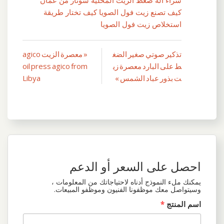
كيف تصنع زيت فول الصويا كيف تختار طريقة
استخلاص زيت فول الصويا
تذكير صوتي صغير الضغ
« معصرة الزيت agico
تصفّح
ط على البارد معصرة زي
oil press agico from
المقالات
ت بذور عباد الشمس »
Libya
احصل على السعر أو الدعم
يمكنك ملء النموذج أدناه لاحتياجاتك من المعلومات ،
وسيتواصل معك موظفونا الفنيون وموظفو المبيعات.
اسم المنتج
*