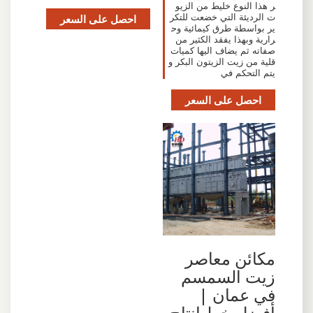
ر هذا النوع خليط من الزيو
ت الرديئة التي خضعت للتكر
احصل على السعر
ير بواسطة طرق كيمائية وح
رارية وبهذا يفقد الكثير من
صفاته ثم يضاف اليها كميات
قلية من زيت الزيتون البكر و
يتم التحكم في
احصل على السعر
مكائن معاصر
زيت السمسم
في عمان |
أفضل خط إنتاج