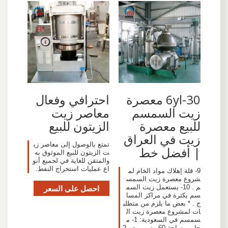
6yl-30 معصرة
احترافي وفعال
زيت السمسم
معاصر زيت
للبيع معصرة
الزيتون للبيع
زيت في العراق
تمتع بالوصول إلى معاصر زي
| أفضل خط
ت الزيتون للبيع الموثوق به
والمتقن للغاية في لجميع أنو
اع عمليات استخراج النفط.
9- قلة إهلاك مواد الخام لم
شروع معصرة زيت السمس
م . 10- يستعمل زيت السم
احصل على السعر
سم بكثرة في مراكز المسا
ج . * بعض ما يلزم من متطلب
ات لمشروع معصرة زيت ال
سمسم في السعودية: 1- م
حل بمساحة 60 متر مربع . 2