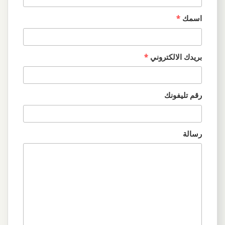
اسمك
*
بريدك الالكتروني
*
رقم تليفونك
رسالة