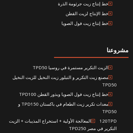
خط إنتاج زيت جرثومة الذرة
خط الإنتاج لزيت القطن
خط إنتاج زيت فول الصويا
مشروعنا
الزيت التكرير مستمرة في روسيا TPD50
مصنع زيت التكرير و التبلور زيت النخيل للزيت النخيل
TPD50
خط إنتاج زيت فول الصويا وبذور القطن TPD100
معدات تكرير زيت الطعام في باكستان TPD150 و
TPD50
120TPDالمعالجة الأولية + استخراج المذيبات + الزيت
التكرير في مصر TPD250