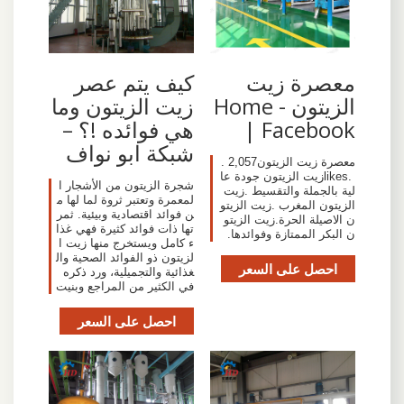
‫معصرة زيت
كيف يتم عصر
الزيتون - Home
زيت الزيتون وما
| Facebook‬
هي فوائده !؟ –
شبكة ابو نواف
‎معصرة زيت الزيتون‎. 2,057
likes. ‎زيت الزيتون جودة عا
شجرة الزيتون من الأشجار ا
لية بالجملة والتقسيط .زيت
لمعمرة وتعتبر ثروة لما لها م
الزيتون المغرب .زيت الزيتو
ن فوائد اقتصادية وبيئية. ثمر
ن الاصيلة الحرة.زيت الزيتو
تها ذات فوائد كثيرة فهي غذا
ن البكر الممتازة وفوائدها.‎
ء كامل ويستخرج منها زيت ا
لزيتون ذو الفوائد الصحية وال
احصل على السعر
غذائية والتجميلية، ورد ذكره
في الكثير من المراجع وبنيت
احصل على السعر