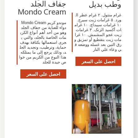
جفاف الجلد
وطب بديل
Mondo Cream
غرام منتول. ٢ غرام عطر ال
ورد. ٥ غرامات زيت سيرج.
موندو كريم Mondo Cream
١٠ غرامات سيبداج. ١٠ غرام
دواء للعناية من جفاف الجلد
ات أکسيد الزنک. ٣ غرامات
وهو من أحد أهم أنواع الكري
زيت عجو المشمش. ١٠ غرا
مات الخاصة بالجلد، والتي ي
مات زيت بتقطيع أو تمزيق و
جرى استعمالها بكثافة بهدف
رق التين بعد غسله ووضعه ف
حماية، وترطيب، وتجديد الجل
ي وعاء علي النار
د، وذلك يرجع إلى ما يمتلكه
هذا النوع من الكريم من خوا
احصل على السعر
ص جيدة للجلد
احصل على السعر