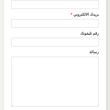
بريدك الالكتروني
*
رقم تليفونك
رسالة