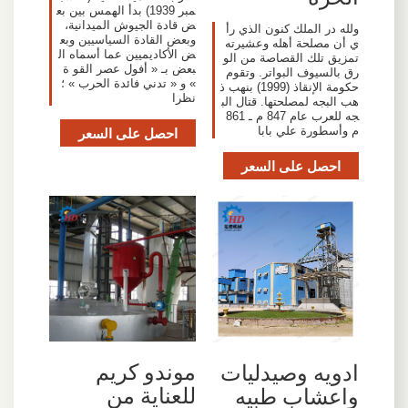
مبر 1939) بدأ الهمس بين بع
ض قادة الجيوش الميدانية،
ولله در الملك كنون الذي رأ
وبعض القادة السياسيين وبع
ي أن مصلحة أهله وعشيرته
ض الأكاديميين عما أسماه ال
تمزيق تلك القصاصة من الو
بعض بـ « أفول عصر القو ة
رق بالسيوف البواتر. وتقوم
» و « تدني فائدة الحرب » ؛
حكومة الإنقاذ (1999) بنهب ذ
نظرا
هب البجه لمصلحتها. قتال الب
جه للعرب عام 847 م ـ 861
م وأسطورة علي بابا
احصل على السعر
احصل على السعر
موندو كريم
ادويه وصيدليات
للعناية من
واعشاب طبيه