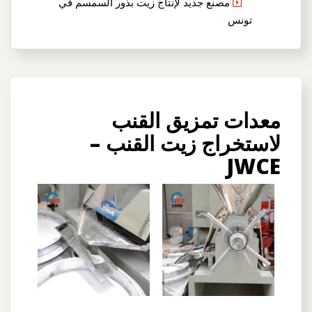
مصنع جديد لإنتاج زيت بذور السمسم في
تونس
معدات تمزيق القنب
لاستخراج زيت القنب –
JWCE