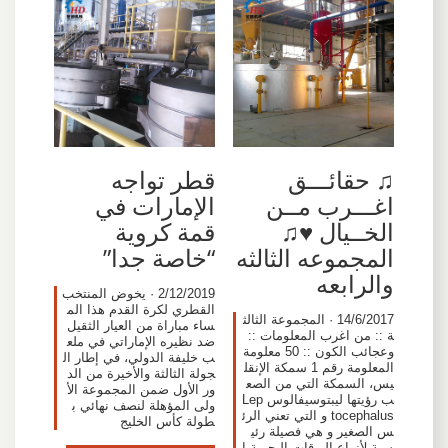
♫ حقائـــق
قطر تواجه
اغـــرب مــن
الإمارات في
الخــيال ♥♫
قمة كروية
المجموعه الثالثه
“خاصة جدا”
والرابعه
2/12/2019 · يخوض المنتخب
القطري لكرة القدم هذا الم
14/6/2017 · المجموعة الثالث
ساء مباراة من العيار الثقيل
ة :: من اغرب المعلومات ::
ضد نظيره الإماراتي في ملع
وعجائب الكون :: 50 معلومة
ب خليفة الدولي، في إطار ال
المعلومة رقم 1 سمكة الإنقل
جولة الثالثة والأخيرة من الد
يس، السمكة التي من الصع
ور الأول ضمن المجموعة الأ
ب رؤيتها ليبتوسيفالوس Lep
ولى المؤهلة لنصف نهائي ب
tocephalus و التي تعني الرئ
طولة كأس الخليج
س الصغير و هي فصيلة رئي
سية لأنواع اليرقات البحرية ا