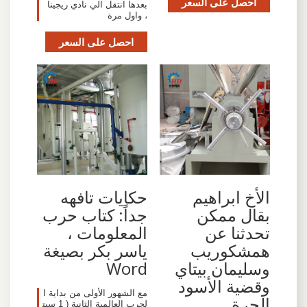
احصل على السعر
بعدها انتقل الي نادي ريجينا
، واول مرة
احصل على السعر
الأخ ابراهيم
حكايات تافهه
بقال ممكن
جداً: كتاب حرب
تحدثنا عن
المعلومات ،
همشكوريب
ياسر بكر بصيغة
وسليمان بيتاي
Word
وقضية الأسود
مع الشهور الأولى من بداية ا
الحرة
لحرب العالمية الثانية ( 1 سبت