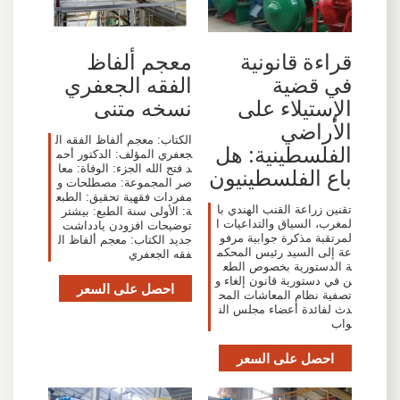
قراءة قانونية
معجم ألفاظ
في قضية
الفقه الجعفري
الإستيلاء على
نسخه متنی
الأراضي
الكتاب: معجم ألفاظ الفقه ال
الفلسطينية: هل
جعفري المؤلف: الدكتور أحم
د فتح الله الجزء: الوفاة: معا
باع الفلسطينيون
صر المجموعة: مصطلحات و
مفردات فقهية تحقيق: الطبع
تقنين زراعة القنب الهندي با
ة: الأولى سنة الطبع: بیشتر
لمغرب، السياق والتداعيات ا
توضیحات افزودن یادداشت
لمرتقبة مذكرة جوابية مرفو
جدید الكتاب: معجم ألفاظ ال
عة إلى السيد رئيس المحكم
فقه الجعفري
ة الدستورية بخصوص الطع
ن في دستورية قانون إلغاء و
احصل على السعر
تصفية نظام المعاشات المح
دث لفائدة أعضاء مجلس الن
واب
احصل على السعر