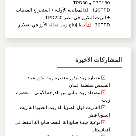
TPD150 و TPD50
120TPDالمعالجة الأولية + استخراج المذيبات
+ الزيت التكرير في مصر TPD250
30TPD خط إنتاج زيت نخالة الأرز في بنغلادي
المشاركات الاخيرة
عصارة زيت بذور معصرة زيت بذور عباد
الشمس سلطنة عمان
مصفاة زيت نباتي من الدرجة الأولى – معصرة
زيت
آلة زيت فول الصويا آلة زيت الصويا آلة زيت
الصويا قطر
نوعية جيدة صانع آلة النفط صانع آلة النفط في
أفغانستان