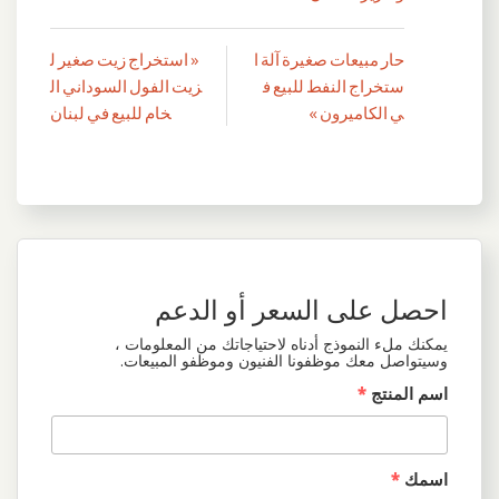
حار مبيعات صغيرة آلة ا
« استخراج زيت صغير ل
تصفّح
ستخراج النفط للبيع ف
زيت الفول السوداني ال
المقالات
ي الكاميرون »
خام للبيع في لبنان
احصل على السعر أو الدعم
يمكنك ملء النموذج أدناه لاحتياجاتك من المعلومات ،
وسيتواصل معك موظفونا الفنيون وموظفو المبيعات.
اسم المنتج
*
اسمك
*