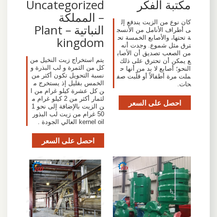
مكتبة الفكر
Uncategorized
– المملكة
كان نوع من الزيت يندفع إل
النباتية – Plant
ى أطراف الأنامل من الأنسج
ة تحتها، والأصابع الخمسة تح
kingdom
ترق مثل شموع. وجدت أنه
من الصعب تصديق أن الأصاب
يتم استخراج زيت النخيل من
ع يمكن أن تحترق على ذلك
كل من الثمرة و لب البذرة و
النحو؛ أصابع لا بد من أنها ح
نسبة التحويل تكون أكثر من
ملت مرة أطفالاً أو قلّبت صف
الخمس بقليل إذ يستخرج م
حات.
ن كل عشرة كيلو غرام من ا
لثمار أكثر من 2 كيلو غرام م
احصل على السعر
ن الزيت بالإضافة إلى نحو 1
50 غرام من زيت لب البذور
kernel oil العالي الجودة .
احصل على السعر