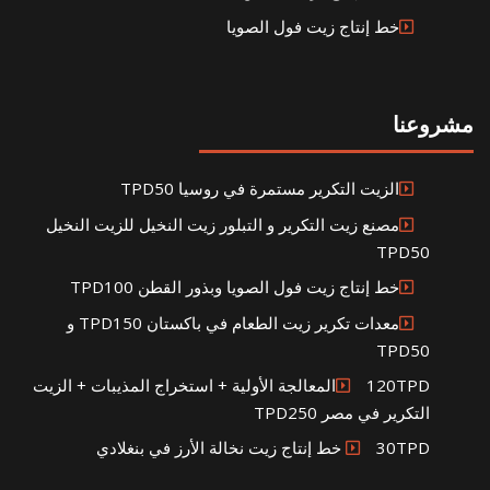
خط إنتاج زيت فول الصويا
مشروعنا
الزيت التكرير مستمرة في روسيا TPD50
مصنع زيت التكرير و التبلور زيت النخيل للزيت النخيل
TPD50
خط إنتاج زيت فول الصويا وبذور القطن TPD100
معدات تكرير زيت الطعام في باكستان TPD150 و
TPD50
120TPDالمعالجة الأولية + استخراج المذيبات + الزيت
التكرير في مصر TPD250
30TPD خط إنتاج زيت نخالة الأرز في بنغلادي