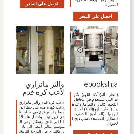
احصل على السعر
لمتميزة
احصل على السعر
والتر ماتزاري
ebookshia
لاعب كرة قدم
(انظر : آلة)(آلات اللهو) الأدوا
ت التي تستخدم في محافل
لاعب كرة قدم والتر ماتزاري
الفجور كالناي والمزماروغيره
لاعب كورة قدم في خط الو
ما. (انظر : لهو)(الآلة) الأداة،
سط وقد ترعرع في شباب نا
الوسيلة.(آلة الذبح) الشفرة،
دي فيورنتينا ، وانتقل عام 19
السكين المستخدمةفي ذبح ا
81 الي نادي بيسكارا وفي ال
لحيوان.
موسم التالي انتقل الي ناد
ي كالياري في الدرجة الثانية،