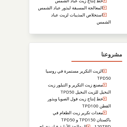
خط إنتاج زيت عباد الشمس
المعالجة المسبقة لبذور عباد الشمس
استخلاص المذيبات لزيت عباد
الشمس
مشروعنا
الزيت التكرير مستمرة في روسيا
TPD50
مصنع زيت التكرير و التبلور زيت
النخيل للزيت النخيل TPD50
خط إنتاج زيت فول الصويا وبذور
القطن TPD100
معدات تكرير زيت الطعام في
باكستان TPD150 و TPD50
120TPDالمعالجة الأولية + استخراج