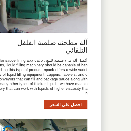
آلة مطحنة صلصة الفلفل
التلقائي
أفضل آلة ملء صلصة للبيع . for sauce filling applicatio
ns, liquid filling machinery should be capable of han
dling this type of product. npack offers a wide variet
y of liquid filling equipment, cappers, labelers, and c
onveyors that can fill and package sauce along with
many other types of thicker liquids. we have machin
ery that can work with liquids of higher viscosity tha
n
احصل على السعر