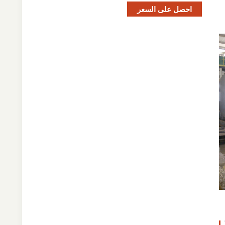
احصل على السعر
دأ