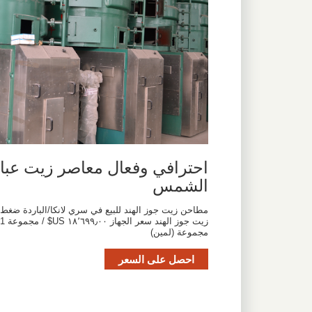
احترافي وفعال معاصر زيت عبا
الشمس
مطاحن زيت جوز الهند للبيع في سري لانكا/الباردة ضغط
زيت جوز الهند سعر الجهاز ١٨٬٦٩٩٫٠٠ US$ / مجموعة 
مجموعة (لمين)
احصل على السعر