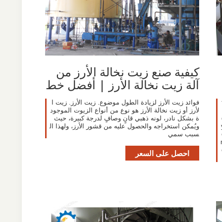
كيفية صنع زيت نخالة الأرز من
آلة زيت نخالة الأرز | أفضل خط
فوائد زيت الأرز لزيادة الطول موضوع. زيت الأرز. زيت ا
لأرز أو زيت نخالة الأرز هو نوع من أنواع الزيوت الموجود
ة بشكل نادر، لونه ذهبي قانٍ وصافٍ لدرجة كبيرة، حيث
ويُمكن استخراجه والحصول عليه من قشور الأرز، ولهذا ال
سبب سمي
احصل على السعر