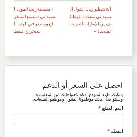
آلة تقطير زيت الفول ال
« مطحنة زيت الفول ال
تصفّح
سوداني متعددة الوظائ
سوداني / مصنع استخر
المقالات
ف من الإمارات العربية ا
اج ومصدر في الهند – ا
لمتحدة »
ستخراج النفط
احصل على السعر أو الدعم
يمكنك ملء النموذج أدناه لاحتياجاتك من المعلومات ،
وسيتواصل معك موظفونا الفنيون وموظفو المبيعات.
اسم المنتج
*
اسمك
*