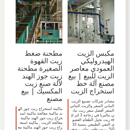
مكبس الزيت
مطحنة ضغط
الهيدروليكي
زيت القهوة
العمودي معاصر
الصغيرة مطحنة
الزيت للبيع | بيع
زيت جوز الهند
مصنع آلة خط
لآلة صنع زيت
استخراج الزيت
المكسيك | بيع
مصنع
مصادر شركات تصنيع الزيت
النباتي السعر والزيت النباتي
ماكينة استخراج زيت جوز اله
السعر أفضل سعر زيت نبات
ند ماكينة معالجة ماكينة است
ي ماليزيا في زجاجة 3 لتر p
خراج زيت جوز الهند ماكينة
et زيت نخيل الطعام العضو
معالجة الزيت , ماكينة استخ
ي النقي الطبيعي بنسبة 10
راج زيت جوز الهند ماكينة مع
0% ، زيت طهي نباتي ، سعر