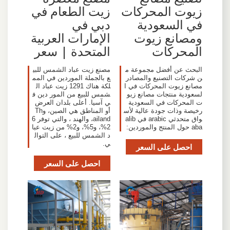
زيوت المحركات
زيت الطعام في
في السعودية
دبي في
ومصانع زيوت
الإمارات العربية
المحركات
المتحدة | سعر
البحث عن أفضل مجموعة م
مصنع زيت عباد الشمس للبي
ن شركات التصنيع والمصادر
ع بالجملة الموردين في المم
مصانع زيوت المحركات في ا
لكة هناك 1291 زيت عباد ال
لسعودية منتجات مصانع زيو
شمس للبيع من المور دين ف
ت المحركات في السعودية
ي آسيا. أعلى بلدان العرض
رخيصة وذات جودة عالية لأس
أو المناطق هي الصين، وTh
واق متحدثي arabic في alib
ailand، والهند ، والتي توفر 6
aba حول المنتج والموردين:
2%، و5%، و2% من زيت عبا
د الشمس للبيع ، على التوال
ي.
احصل على السعر
احصل على السعر