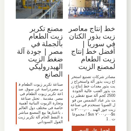
خط إنتاج معاصر
مصنع تكرير
زيت بذور الكتان
زيت الطعام
في سوريا |
بالجملة في
أفضل خط إنتاج
مصر | جودة آلة
زيت الطعام
ضغط الزيت
لمصنع الزيت
الهيدروليكي
الصانع
مصادر شركات تصنيع استخر
اج زيت بذور آلة واستخراج ز
صناعة تكرير زيوت الطعام ف
يت بذور معدات خط إنتاج زي
ى مصردراسة عن سوق. صن
ت بذور العنب عالية الجودة
اعة تكرير زيوت الطعام فى
2500 كجم آلة صنع تقطير زي
مصر. مقدمة . تحتل صناعة
ت بذر عباد الشمس من فو
وتجارة الزيوت النباتية أهمية
ل الصويا تستخدم في صناعة
خاصة فى مختلف دول العالم
زيت جوز الهند . ٣٬٠٠٠٫٠٠ u
، باعتبارها بيع المصنع مباشر
s$-٧٬٠٠٠٫٠٠ us$ / مجموعا
ة النفط الخام آلة تكرير زيت
ت . 1
الفول السوداني
احصل على السعر