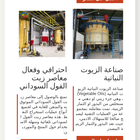
صناعة الزيوت
احترافي وفعال
النباتية
معاصر زيت
الفول السوداني
صناعة الزيوت النباتية الزيو
ت النباتية (Vegetable Oils)
تمتع بالوصول إلى معاصر زي
، وهي جزء زيتي او دهني م
ت الفول السوداني الموثوق
ستخلص من البذور او الثمار
به والمتقن للغاية في لجميع
الزيتية، تمت معاملته بمجمو
أنواع عمليات استخراج النف
عة من العمليات التقنية ليصب
ط. هذه معاصر زيت الفول ا
ح صالحا للاستهلاك الادمي،
لسوداني تلقائية وسهلة الاس
حيث تعد البذور والثمار الزيتي
تخدام حول المنتج والموردي
ة المصدر
ن: