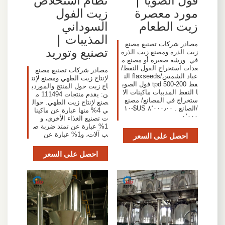
مورد معصرة
زيت الفول
زيت الطعام
السوداني
المذيبات |
مصادر شركات تصنيع مصنع
تصنيع وتوريد
زيت الذرة ومصنع زيت الذرة
في. ورشة صغيرة أو مصنع م
عدات استخراج الفول النفط/
مصادر شركات تصنيع مصنع
عباد الشمس/flaxseeds الن
لإنتاج زيت الطهي ومصنع لإنت
فط 200-500 tpd فول الصوي
اج زيت حول المنتج والموردي
ا النفط المذيبات ماكينات الا
ن: يقدم منتجات 111494 م
ستخراج في المصانع/ مصنع
صنع لإنتاج زيت الطهي. حوال
/الصانع . ٨٬٠٠٠٫٠٠ US$-١٠
ي 4% منها عبارة عن ماكينا
٠٬٠٠٠
ت تصنيع الغذاء الأخرى، و
1% عبارة عن تمتد ضربة ص
احصل على السعر
ب آلات، و1% عبارة عن
احصل على السعر