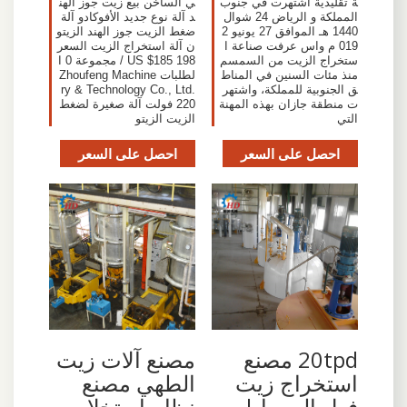
ة تقليدية اشتهرت في جنوب
ي الساخن بيع زيت جوز الهن
المملكة و الرياض 24 شوال
د آلة نوع جديد الأفوكادو آلة
1440 هـ الموافق 27 يونيو 2
ضغط الزيت جوز الهند الزيتو
019 م واس عرفت صناعة ا
ن آلة استخراج الزيت السعر
ستخراج الزيت من السمسم
US $185 198 / مجموعة 0 ا
منذ مئات السنين في المناط
لطلبات Zhoufeng Machine
ق الجنوبية للمملكة، واشتهر
ry & Technology Co., Ltd.
ت منطقة جازان بهذه المهنة
220 فولت آلة صغيرة لضغط
التي
الزيت الزيتو
احصل على السعر
احصل على السعر
20tpd مصنع
مصنع آلات زيت
استخراج زيت
الطهي مصنع
فول الصويا |
نظام استخلاص