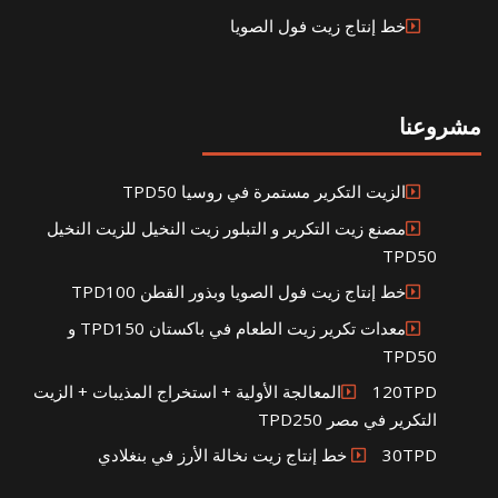
خط إنتاج زيت فول الصويا
مشروعنا
الزيت التكرير مستمرة في روسيا TPD50
مصنع زيت التكرير و التبلور زيت النخيل للزيت النخيل
TPD50
خط إنتاج زيت فول الصويا وبذور القطن TPD100
معدات تكرير زيت الطعام في باكستان TPD150 و
TPD50
120TPDالمعالجة الأولية + استخراج المذيبات + الزيت
التكرير في مصر TPD250
30TPD خط إنتاج زيت نخالة الأرز في بنغلادي