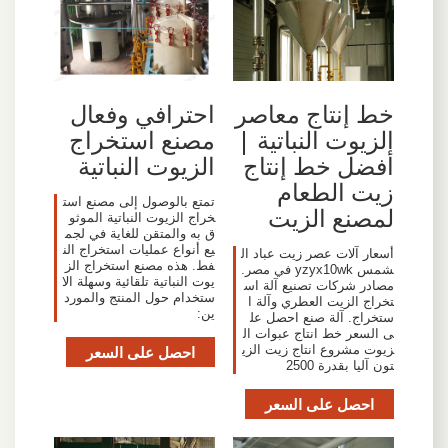
خط إنتاج معاصر
احترافي وفعال
الزيوت النباتية |
مصنع استخراج
أفضل خط إنتاج
الزيوت النباتية
زيت الطعام
تمتع بالوصول إلى مصنع است
لمصنع الزيت
خراج الزيوت النباتية الموثو
ق به والمتقن للغاية في لجم
يع أنواع عمليات استخراج الن
أسعار آلات عصر زيت عباد ال
فط. هذه مصنع استخراج الز
شمس yzyx10wk في مصر.
يوت النباتية تلقائية وسهلة الا
مصادر شركات تصنيع آلة اس
ستخدام حول المنتج والمورد
تخراج الزيت العطري وآلة ا
ين:
ستخراج. آلة صنع احصل عل
ى السعر خط انتاج عبوات ال
زيوت مشروع انتاج زيت الزي
احصل على السعر
تون آليا بقدرة 2500
احصل على السعر