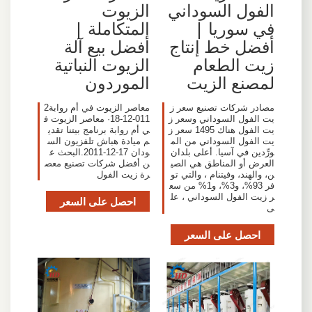
الفول السوداني
الزيوت
في سوريا |
المتكاملة |
أفضل خط إنتاج
أفضل بيع آلة
زيت الطعام
الزيوت النباتية
لمصنع الزيت
الموردون
مصادر شركات تصنيع سعر ز
معاصر الزيوت في أم روابة2
يت الفول السوداني وسعر ز
011-12-18· معاصر الزيوت ف
يت الفول هناك 1495 سعر ز
ي أم روابة برنامج بيتنا تقدي
يت الفول السوداني من الم
م ميادة هباش تلفزيون الس
ورِّدين في آسيا. أعلى بلدان
ودان 17-12-2011.البحث ع
العرض أو المناطق هي الصي
ن أفضل شركات تصنيع معص
ن، والهند، وفيتنام ، والتي تو
رة زيت الفول
فر 93%، و3%، و1% من سع
ر زيت الفول السوداني ، عل
احصل على السعر
ى
احصل على السعر