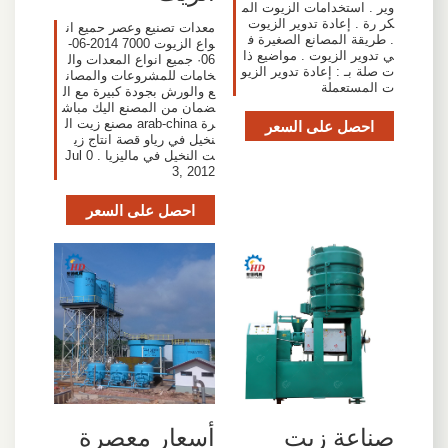
وير . استخدامات الزيوت الم
كر رة . إعادة تدوير الزيوت
معدات تصنيع وعصر حميع ان
. طريقة المصانع الصغيرة ف
واع الزيوت 7000 2014-06-
ي تدوير الزيوت . مواضيع ذا
06· جميع انواع المعدات وال
ت صلة بـ : إعادة تدوير الزيو
خامات للمشروعات والمصان
ت المستعملة
ع والورش بجودة كبيرة مع ال
ضمان من المصنع اليك مباش
احصل على السعر
رة arab-china مصنع زيت ال
نخيل في رياو قصة انتاج زي
ت النخيل في ماليزيا . Jul 0
3, 2012
احصل على السعر
صناعة زيت
أسعار معصرة