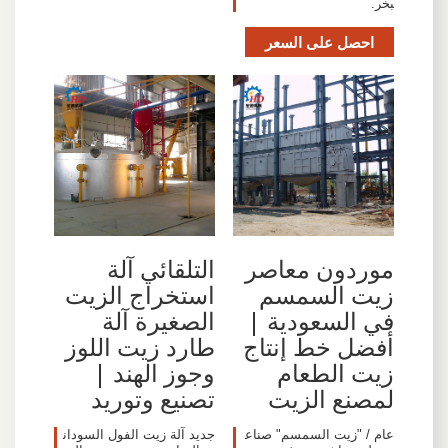
بخر.
احصل على السعر
موردون معاصر
التلقائي آلة
زيت السمسم
استخراج الزيت
في السعودية |
الصغيرة آلة
أفضل خط إنتاج
طارد زيت اللوز
زيت الطعام
وجوز الهند |
لمصنع الزيت
تصنيع وتوريد
عام / "زيت السمسم" صناع
جديد آلة زيت الفول السودان