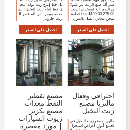
سم آلة صنع الزيت تين شوك
يل خط إنتاج زيت نواة النخي
ي البذور آلة استخراج الزيت
ل خط إنتاج زيت النخيل زيتم
us $199.00 279.00 / قطعة
قدمة موجزة من آلة عصر ال
شحن مجاني اتصل بالمورد
زيت حلزوني
احصل على السعر
احصل على السعر
احترافي وفعال
مصنع تقطير
ماليزيا مصنع
النفط معدات
زيت النخيل
مصنع تكرير
زيوت السيارات
ماليزيا مصنع زيت النخيل في
| مورد معصرة
لجميع أنواع أغراض استخرا