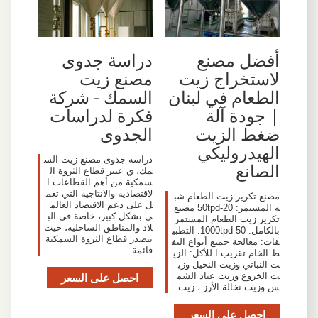
أفضل مصنع
دراسة جدوى
لاستخراج زيت
مصنع زيت
الطعام في لبنان
السمك - شركة
| جودة آلة
فكرة لدراسات
ضغط الزيت
الجدوى
الهيدروليكي
دراسة جدوى مصنع زيت الس
الصانع
مك، ي عتبر قطاع الثروة ال
سمكية من أهم القطاعات ا
لاقتصادية والانتاجية التي تعم
مصنع تكرير زيت الطعام شب
ل على دعم الاقتصاد العالم
ه المستمر: 20-50tpd مصنع
ي بشكل كبير، خاصة في الب
تكرير زيت الطعام المستمر
لاد والمناطق الساحلية، حيث
بالكامل: 50-1000tpd: التطبي
يتصدر قطاع الثروة السمكية
قات: معالجة جميع أنواع النف
قائمة
ط الخام تقريب ا للأكل: الزي
ت النباتي وزيت النخيل وزي
ت الخروع وزيت عباد الشم
احصل على السعر
س وزيت نخالة الأرز ، زيت
احصل على السعر