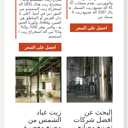
والموردين: يقدم منتجات 47
ستخراج زيت هناك 1831 آلة
41 آلة تصنيع زيت السمك. ه
استخراج زيت السمسم من
ناك 3187 آلة تصنيع زيت ال
المور دين في آسيا. أعلى بل
سمك من
دان العرض أو المناطق هي
الصين، وIndia، وكوريا الجنوب
احصل على السعر
ية ، والتي توفر 92%، و5%،
و1% من آلة استخراج زيت ا
لسمسم
احصل على السعر
البحث عن
زيت عباد
أفضل شركات
الشمس من
تصنيع مصانع
مصنع معصرة