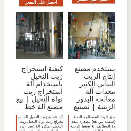
احصل على السعر
يستخدم مصنع
كيفية استخراج
إنتاج الزيت
زيت النخيل
النباتي الكبير
باستخدام آلة
معدات آلة
استخراج زيت
معالجة البذور
نواة النخيل | بيع
الزيتية | تصنيع
مصنع آلة خط
جوز الهند آلة معالجة النفط
آلة عملية زيت النخيل آلة اس
(سفينة من us) مصغرة متعد
تخراج زيت نواة النخيل زيت
دة الوظائف آلة ضغط الزيت
النخيل المكرر آلة عصر الزي
زيت جوز الهند معالجة السم
ت الحلزوني الكبير زيت النخ