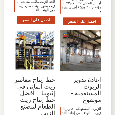
الجة الزيت,ماكينة معالجة ال
أوليين النخيل rbd . ٢٢٫٠٠ u
زيت بجوز الهند ، طارد زيت
s$-٣٠٠٫٠٠ us$ / أطنان متري
جوز الهند ، آلة
ة
احصل على السعر
احصل على السعر
إعادة تدوير
خط إنتاج معاصر
الزيوت
زيت ألماني في
المستعملة -
إثيوبيا | أفضل
موضوع
خط إنتاج زيت
الطعام لمصنع
الزيوت المستهلكة . تدوير ال
الزيت
زيوت . الهدف من إعادة التد