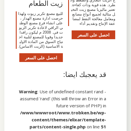
ج الزيت التجاري والضغط وال
زيت الطعام
طرد. هذه قوية وذات كفاءة.
تعتبر ماليزيا مصنع زيت النخي
للبيع مصنع تكرير زيوت ولهذا
ل مثالية لجميع أنواع مصانع
حرصت ادارة مصنع الهدار ،
ومعامل معالجة النفط لمضا
على انشاء فرع مصنع الوطن
عفة الإنتاج وتقديم أداء
ي الراقي لاعادة تكرير الزيو
ت في. 2008 م ليكون رافدا
احصل على السعر
جديدا وقويا للمصنع لتلبية اح
تياج السوق من المادة الاولي
ة الاساسية (الزيت الاساس).
احصل على السعر
قد يعجبك ايضا:
Warning
: Use of undefined constant rand -
assumed 'rand' (this will throw an Error in a
future version of PHP) in
/www/wwwroot/www.trobken.be/wp-
content/themes/elixar/template-
parts/content-single.php
on line
51