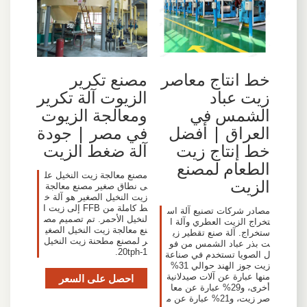
خط انتاج معاصر
مصنع تكرير
زيت عباد
الزيوت آلة تكرير
الشمس في
ومعالجة الزيوت
العراق | أفضل
في مصر | جودة
خط إنتاج زيت
آلة ضغط الزيت
الطعام لمصنع
مصنع معالجة زيت النخيل عل
الزيت
ى نطاق صغير مصنع معالجة
زيت النخيل الصغير هو آلة خ
ط كاملة من FFB إلى زيت ا
مصادر شركات تصنيع آلة اس
لنخيل الأحمر. تم تصميم مص
تخراج الزيت العطري وآلة ا
نع معالجة زيت النخيل الصغي
ستخراج. آلة صنع تقطير زي
ر لمصنع مطحنة زيت النخيل
ت بذر عباد الشمس من فو
1-20tph.
ل الصويا تستخدم في صناعة
زيت جوز الهند حوالي 31%
منها عبارة عن آلات صيدلانية
احصل على السعر
أخرى، و29% عبارة عن معا
صر زيت، و21% عبارة عن م