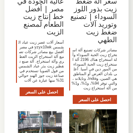
سعر آلة ضغط
عالية الجودة في
زيت بذور اللوز
مصر | أفضل
السوداء | تصنيع
خط إنتاج زيت
وتوريد آلات
الطعام لمصنع
ضغط زيت
الزيت
الطهي
أسعار آلات عصر زيت عباد ال
شمس yzyx10wk في مصر
مصادر شركات تصنيع آلة اس
أفضل بيع مصادر شركات تص
تخراج زيت الحبة السوداء وآ
نيع آلة استخراج الزيت العط
لة استخراج هناك 2196 آلة ا
ري وآلة استخراج. آلة صنع ت
ستخراج زيت الحبة السوداء
قطير زيت بذر عباد الشمس
من المور دين في آسيا. أعل
من فول الصويا تستخدم في
ى بلدان العرض أو المناطق
صناعة زيت جوز الهند حوالي
هي الصين، وIndia، وتايلاند ،
31% منها عبارة عن آلات
والتي توفر 94%، و1%، و1%
من آلة استخراج زيت
احصل على السعر
احصل على السعر