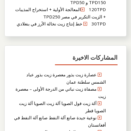
TPD150 و TPD50
120TPDالمعالجة الأولية + استخراج المذيبات
+ الزيت التكرير في مصر TPD250
30TPD خط إنتاج زيت نخالة الأرز في بنغلادي
المشاركات الاخيرة
عصارة زيت بذور معصرة زيت بذور عباد
الشمس سلطنة عمان
مصفاة زيت نباتي من الدرجة الأولى – معصرة
زيت
آلة زيت فول الصويا آلة زيت الصويا آلة زيت
الصويا قطر
نوعية جيدة صانع آلة النفط صانع آلة النفط في
أفغانستان