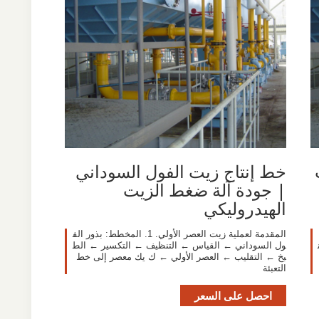
خط إنتاج زيت الفول السوداني
| جودة آلة ضغط الزيت
الهيدروليكي
المقدمة لعملية زيت العصر الأولي. 1. المخطط: بذور الف
ول السوداني ← القياس ← التنظيف ← التكسير ← الط
بخ ← التقليب ← العصر الأولي ← ك يك معصر إلى خط
التعبئة
احصل على السعر