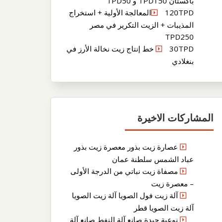
باكستان TPD150 و TPD50
120TPDالمعالجة الأولية + استخراج
المذيبات + الزيت التكرير في مصر
TPD250
30TPD خط إنتاج زيت نخالة الأرز في
بنغلادي
المشاركات الاخيرة
عصارة زيت بذور معصرة زيت بذور
عباد الشمس سلطنة عمان
مصفاة زيت نباتي من الدرجة الأولى
– معصرة زيت
آلة زيت فول الصويا آلة زيت الصويا
آلة زيت الصويا قطر
نوعية جيدة صانع آلة النفط صانع آلة