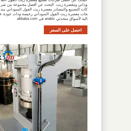
وداني ومعصرة زيت. البحث عن أفضل مجموعة من شر
كات التصنيع والمصادر معصرة زيت الفول السوداني منت
جات معصرة زيت الفول السوداني رخيصة وذات جودة ع
الية لأسواق متحدثي arabic في alibaba.com
احصل على السعر