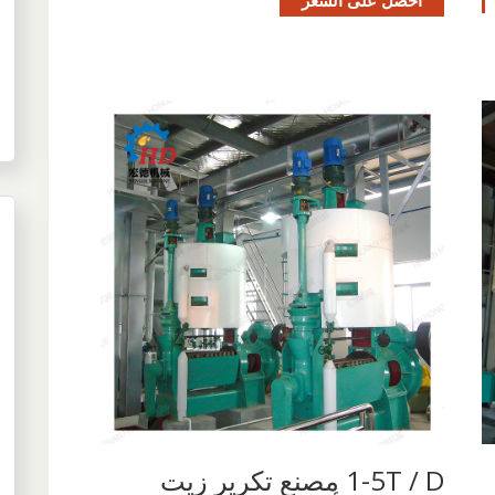
1-5T / D مصنع تكرير زيت