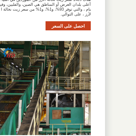
أعلى بلدان العرض أو المناطق هي الصين، والفلبين، وفيت
نام ، والتي توفر 93%، و1%، و1% من سعر زيت نخالة ا
لأرز ، على التوالي.
احصل على السعر