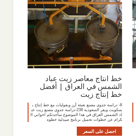
خط انتاج معاصر زيت عباد
الشمس في العراق | أفضل
خط إنتاج زيت
8- دراسة جدوى مصنع تعبئة أرز وبقوليات مع خط إنتاج ب
سكويت ويفر السعودية 238-دراسة جدوى مصنع زيت عب
اد الشمس العراق في هذا الموضوع سأحدثكم اخواني ال
كرام عن خطوات تحميل برنامج صيدلية خطوه
احصل على السعر