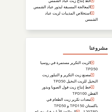
خط إنتاج زيت عباد الشمس
المعالجة المسبقة لبذور عباد الشمس
استخلاص المذيبات لزيت عباد
الشمس
مشروعنا
الزيت التكرير مستمرة في روسيا
TPD50
مصنع زيت التكرير و التبلور زيت
النخيل للزيت النخيل TPD50
خط إنتاج زيت فول الصويا وبذور
القطن TPD100
معدات تكرير زيت الطعام في
باكستان TPD150 و TPD50
120TPDالمعالجة الأولية + استخراج