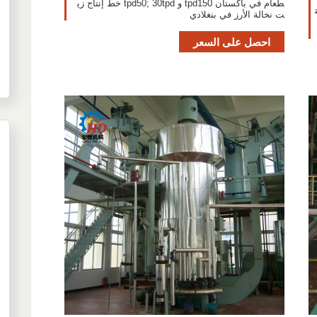
طعام في باكستان tpd150 و tpd50; 30tpd خط إنتاج زي
ت نخالة الأرز في بنغلادي
احصل على السعر