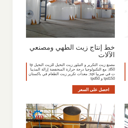
خط إنتاج زيت الطهي ومصنعي
الآلات
مصنع زيت التكرير و التبلور زيت النخيل للزيت النخيل tp
d50; مع التكنولوجيا درجة حرارة المنخفضة إزالة المذيبا
ت في صربيا spi; معدات تكرير زيت الطعام في باكستان
tpd150 و tpd50
احصل على السعر