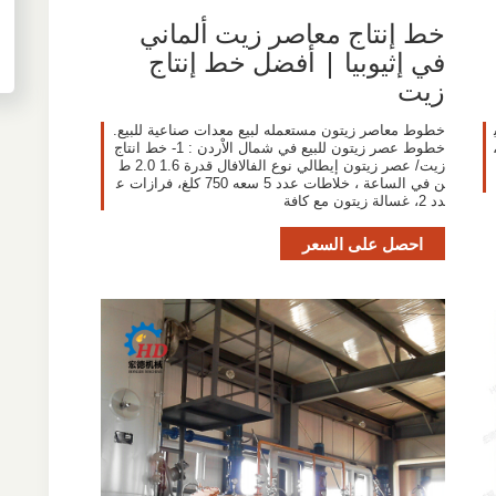
خط إنتاج معاصر زيت ألماني
في إثيوبيا | أفضل خط إنتاج
زيت
خطوط معاصر زيتون مستعمله لبيع معدات صناعية للبيع.
دان العرض أو المناطق هي الصين، وThailand،
خطوط عصر زيتون للبيع في شمال الاْردن : 1- خط انتاج
زيت/ عصر زيتون إيطالي نوع الفالافال قدرة 1.6 2.0 ط
ن في الساعة ، خلاطات عدد 5 سعه 750 كلغ، فرازات ع
دد 2، غسالة زيتون مع كافة
احصل على السعر