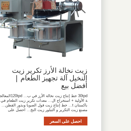
زيت نخالة الأرز تكرير زيت
النخيل آلة تجهيز الطعام |
أفضل بيع
30tpd خط إنتاج زيت نخالة الأرز في ب… 120tpdالمعال
ة الأولية + استخراج ال… معدات تكرير زيت الطعام في
باكستان t… خط إنتاج زيت فول الصويا وبذور القطن…
مصنع زيت التكرير و التبلور زيت النخ… احصل على
احصل على السعر