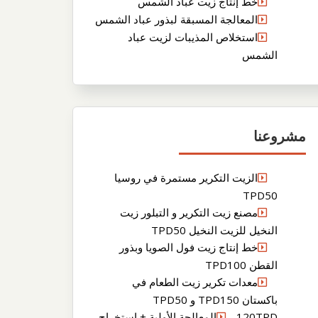
خط إنتاج زيت عباد الشمس
المعالجة المسبقة لبذور عباد الشمس
استخلاص المذيبات لزيت عباد
الشمس
مشروعنا
الزيت التكرير مستمرة في روسيا
TPD50
مصنع زيت التكرير و التبلور زيت
النخيل للزيت النخيل TPD50
خط إنتاج زيت فول الصويا وبذور
القطن TPD100
معدات تكرير زيت الطعام في
باكستان TPD150 و TPD50
120TPDالمعالجة الأولية + استخراج