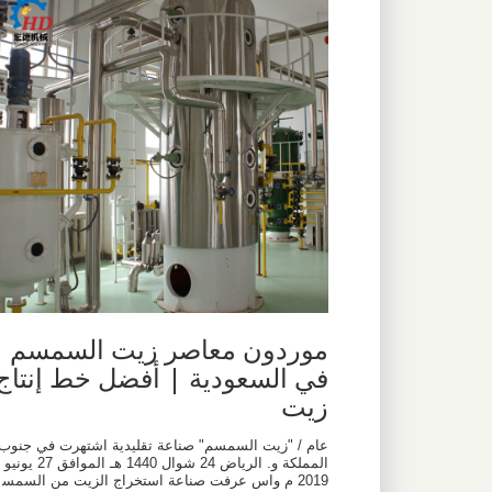
موردون معاصر زيت السمسم
في السعودية | أفضل خط إنتاج
زيت
عام / "زيت السمسم" صناعة تقليدية اشتهرت في جنوب
المملكة و. الرياض 24 شوال 1440 هـ الموافق 27 يونيو
2019 م واس عرفت صناعة استخراج الزيت من السمس