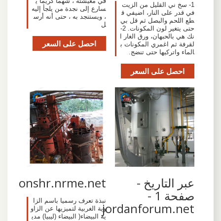
في معيشته ، شهما كريما ي
1- سخ ني القليل من الزيت
سارع إلى نجدة من يلجأ إليه
في قدر على النار، اضيفي ق
، ويستنجد به ، حتى أنه أرس
طع اللحم والبصل ثم قل بي
ل
حتى يتغير لون المكونات. 2-
نك هي بالحبهان، ورق الغار ا
احصل على السعر
لقرفة ثم اغمري المكونات ب
الماء واتركيها حتى تنضج.
احصل على السعر
عبر التاريخ -
onshr.nrme.net
صفحة 1 -
نبذة تعرف رسميا باسم الزا
jordanforum.net
وية الغربية لتميزيها عن الزاو
ية البيضاء( البيضاء (ليبيا) مدي