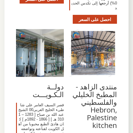
0%) أرجعها إلى تكدس الحدي
د
احصل على السعر
منتدى الزاهد -
دولــة
المطبخ الخليلي
الـكـويـــت
والفلسطيني
قصر السيف العامر على شا
Hebron,
طىء الخليج العربى00 الشيخ
عبد الله بن صباح [ 1283 – 1
Palestine
310 هـ ] [ 1866 - 1892م ] ك
kitchen
ان هادئ الطبع محبوبا من أه
ل الكويت لقناعته وتواضعه