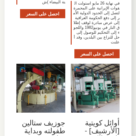
نة البيضاء )ش
في نهاية 26 مايو استولت ال
قوات الإيرانية على المحمرة
لتصل إلى الحدود الدولية الأم
احصل على السعر
ر إلى دفع الحكومة العراقية
إلى عرض مبادرة لوقف إطلا
ق النار في يونيو1982 واللجو
ء إلى التحكيم للوصول إلى
حل للنزاع بين البلدين، وقد أ
علنت
احصل على السعر
أوائل كويتية
جوزيف ستالين
[الأرشيف] -
طفولته وبداية