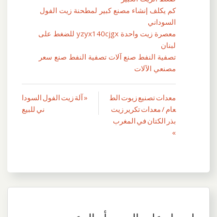
كم يكلف إنشاء مصنع كبير لمطحنة زيت الفول
السوداني
معصرة زيت واحدة yzyx140cjgx للضغط على
لبنان
تصفية النفط صنع آلات تصفية النفط صنع سعر
مصنعي الآلات
معدات تصنيع زيوت الط
« آلة زيت الفول السودا
تصفّح
عام / معدات تكرير زيت
ني للبيع
المقالات
بذر الكتان في المغرب
»