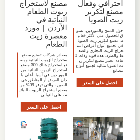
احترافي وفعال
مصنع لاستخراج
مصنع لتكرير
زيوت الطعام
زيت الصويا
النباتية في
الأردن | مورد
حول المنتج والموردين: تسو
معصرة زيت
ق للحصول على الأكثر فعالي
ة. مصنع لتكرير زيت الصويا
الطعام
في لجميع أنواع أغراض است
خراج الزيت التجاري والضغ
مصادر شركات تصنيع مصنع ا
ط والطرد. هذه قوية وذات ك
ستخراج الزيوت النباتية ومص
فاءة. تعتبر مصنع لتكرير زي
نع استخراج هناك 300 مصنع
ت الصويا مثالية لجميع أنواع
استخراج الزيوت النباتية من
مصانع
المور دين في آسيا. أعلى بل
دان العرض أو المناطق هي
احصل على السعر
الصين ، والتي توفر 99% من
مصنع استخراج الزيوت النباتي
ة ، على التوالي.
احصل على السعر