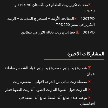
معدات تكرير زيت الطعام في باكستان TPD150 و
TPD50
120TPDالمعالجة الأولية + استخراج المذيبات + الزيت
التكرير في مصر TPD250
30TPD خط إنتاج زيت نخالة الأرز في بنغلادي
المشاركات الاخيرة
عصارة زيت بذور معصرة زيت بذور عباد الشمس سلطنة
عمان
مصفاة زيت نباتي من الدرجة الأولى – معصرة زيت
آلة زيت فول الصويا آلة زيت الصويا آلة زيت الصويا قطر
نوعية جيدة صانع آلة النفط صانع آلة النفط في
أفغانستان