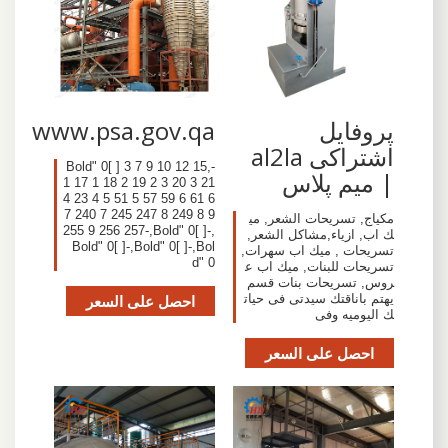
پروفایل
www.psa.gov.qa
اشتراکی al2la
-,Bold" 0[ ] 3 7 9 10 12 15
| میم پلاس
1 17 1 18 2 19 2 3 20 3 21
4 23 4 5 51 5 57 59 6 61 6
7 240 7 245 247 8 249 8 9
مكياج, تسريحات الشعر, مي
255 9 256 257-,Bold" 0[ ]-,
ك اب, ازياء,مشاكل الشعر,
Bold" 0[ ]-,Bold" 0[ ]-,Bol
تسريحات , ميك اب سهرات,
d" 0
تسريحات للبنات, ميك اب ع
روس, تسريحات بنات قسم
يهتم باناقتك سيدتى فى حيات
احصل على السعر
ك اليوميه وفى
احصل على السعر