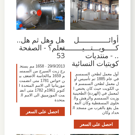
أوائــــــــــــــل
هل وهل ثم هل..
كـــــويـــتـــيــــــــه
تعلم؟ - الصفحة
.. - منتديات
53
كويتيات النسائية
29/9/2013 · 1658 مم يستخ
رج زيت السيرج من السمس
أول معمل لطحن السمسم
م 1659 ماالحاسة الاضعف بي
في عام 1885 تم تأسيس أو
ن حواس 1781 متى انضمت
ل معمل لطحن السمسم ف
موريتانيا الى الامم المتحدة ا
ي الكويت حيث كان يختص ا
كتوبر 1961م 1782 متى انض
لمعمل في (الهردة) الطحينية
مت الموزمبيق الى الامم ال
وزيت السمسم والرهش وال
متحدة
حلوى المسقطية وكان المع
مل يقع بالقرب من مسجد ال
احصل على السعر
حداد وكان
احصل على السعر