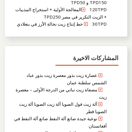
TPD150 و TPD50
120TPDالمعالجة الأولية + استخراج المذيبات
+ الزيت التكرير في مصر TPD250
30TPD خط إنتاج زيت نخالة الأرز في بنغلادي
المشاركات الاخيرة
عصارة زيت بذور معصرة زيت بذور عباد
الشمس سلطنة عمان
مصفاة زيت نباتي من الدرجة الأولى – معصرة
زيت
آلة زيت فول الصويا آلة زيت الصويا آلة زيت
الصويا قطر
نوعية جيدة صانع آلة النفط صانع آلة النفط في
أفغانستان