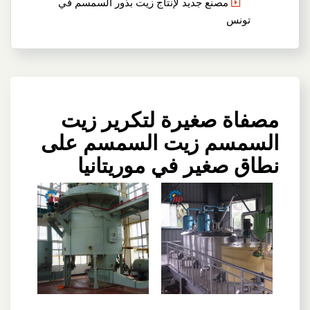
مصنع جديد لإنتاج زيت بذور السمسم في
تونس
مصفاة صغيرة لتكرير زيت
السمسم زيت السمسم على
نطاق صغير في موريتانيا