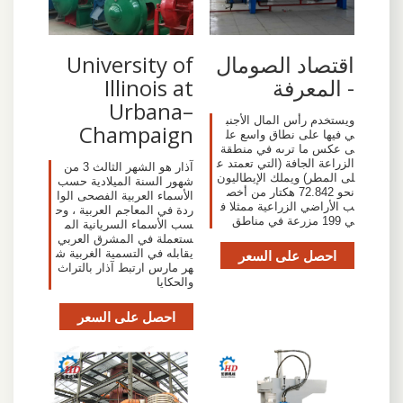
اقتصاد الصومال
University of
- المعرفة
Illinois at
Urbana–
ويستخدم رأس المال الأجنب
Champaign
ي فيها على نطاق واسع عل
ى عكس ما ترىه في منطقة
الزراعة الجافة (التي تعمتد ع
آذار هو الشهر الثالث 3 من
لى المطر) ويملك الإيطاليون
شهور السنة الميلادية حسب
نحو 72.842 هكتار من أخص
الأسماء العربية الفصحى الوا
ب الأراضي الزراعية ممثلا ف
ردة في المعاجم العربية ، وح
ي 199 مزرعة في مناطق
سب الأسماء السريانية الم
ستعملة في المشرق العربي
احصل على السعر
يقابله في التسمية الغربية ش
هر مارس ارتبط آذار بالتراث
والحكايا
احصل على السعر