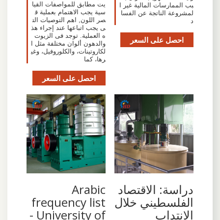
يت مطابق للمواصفات القيا
بب الممارسات المالية غير ا
سية يجب الاهتمام بعملية ق
لمشروعة الناتجة عن الفسا
صر اللون, اهم التوصيات الت
د
ى يجب اتباعها عند إجراء هذ
ه العملية. توجد فى الزيوت
احصل على السعر
والدهون ألوان مختلفة مثل ا
لكاروتينات، والكلوروفيل، وغي
رها، كما
احصل على السعر
دراسة: الاقتصاد
Arabic
الفلسطيني خلال
frequency list
الانتداب
- University of