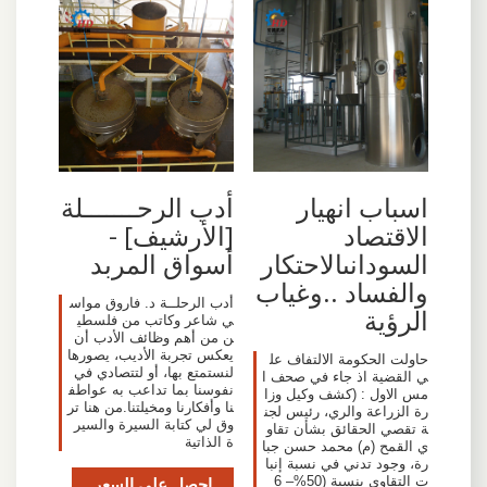
اسباب انهيار
أدب الرحـــــــلة
الاقتصاد
[الأرشيف] -
السودانىالاحتكار
أسواق المربد
والفساد ..وغياب
أدب الرحلــة د. فاروق مواس
الرؤية
ي شاعر وكاتب من فلسطي
ن من أهم وظائف الأدب أن
يعكس تجربة الأديب، يصورها
حاولت الحكومة الالتفاف عل
لنستمتع بها، أو لتتصادي في
ي القضية اذ جاء في صحف ا
نفوسنا بما تداعب به عواطف
مس الاول : (كشف وكيل وزا
نا وأفكارنا ومخيلتنا.من هنا تر
رة الزراعة والري، رئيس لجن
وق لي كتابة السيرة والسير
ة تقصي الحقائق بشأن تقاو
ة الذاتية
ي القمح (م) محمد حسن جبا
رة، وجود تدني في نسبة إنبا
ت التقاوي بنسبة (50%– 6
احصل على السعر