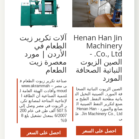
Henan Han Jin
آلات تكرير زيت
Machinery
الطعام في
Co., Ltd. -
الأردن | مورد
الصين الزيوت
معصرة زيت
النباتية الصحافة
الطعام
المورد
صناعة تكرير زيوت الطعام ف
ى مصر – www.akrammah
الصين الزيوت النباتية الصحا
moud وأفادت الهيئة العامة ل
فة المورد, الصينية النخيل الن
لتنمية الصناعية أن الطاقة ا
باتية مطحنة النفط, الطبخ م
لإنتاجية المتاحة لمصانع تكري
صنع لتكرير النفط الصينية ال
ر الزيوت فى مصر وصل إلى
صانع والمورد - Henan Han
507.5 ألف طن فى عام 200
Jin Machinery Co., Ltd. عل
6/2007 بمعدل تشغيل بلغ 8
ى
9% .
احصل على السعر
احصل على السعر