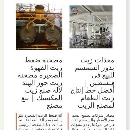
معدات زيت
مطحنة ضغط
بذور السمسم
زيت القهوة
للبيع في
الصغيرة مطحنة
فلسطين |
زيت جوز الهند
أفضل خط إنتاج
لآلة صنع زيت
زيت الطعام
المكسيك | بيع
لمصنع الزيت
مصنع
مصادر شركات تصنيع السم
آلة ضغط الزيت الصغيرة بذو
سم الأسعار والسمسم الأس
ر السمسم آلة الصحافة النف
عار في شركتنا يقدم منتجات
ط أنت هنا: الصفحة الرئيسي
347 السمسم الأسعار. حوال
ة > معدات معاصر الزيوت >