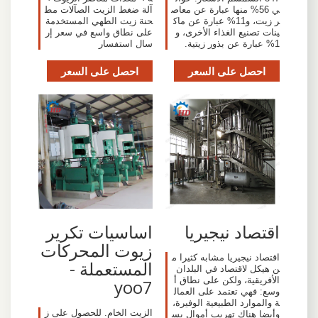
ي 56% منها عبارة عن معاص
آلة ضغط الزيت الصآلات مط
ر زيت، و11% عبارة عن ماك
حنة زيت الطهي المستخدمة
ينات تصنيع الغذاء الأخرى، و
على نطاق واسع في سعر إر
1% عبارة عن بذور زيتية.
سال استفسار
احصل على السعر
احصل على السعر
اقتصاد نيجيريا
اساسيات تكرير
زيوت المحركات
اقتصاد نيجيريا مشابه كثيرا م
المستعملة -
ن هيكل لاقتصاد في البلدان
الأفريقية، ولكن على نطاق أ
yoo7
وسع: فهي تعتمد على العمال
ة والموارد الطبيعية الوفيرة،
الزيت الخام. للحصول على ز
وأيضا هناك تهريب أموال بس