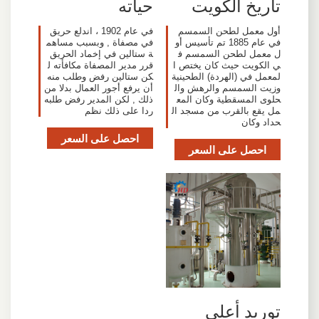
تاريخ الكويت
حياته
أول معمل لطحن السمسم
في عام 1902 ، اندلع حريق
في عام 1885 تم تأسيس أو
في مصفاة , وبسبب مساهم
ل معمل لطحن السمسم ف
ة ستالين في إخماد الحريق
ي الكويت حيث كان يختص ا
قرر مدير المصفاة مكافأته ل
لمعمل في (الهردة) الطحينية
كن ستالين رفض وطلب منه
وزيت السمسم والرهش وال
أن يرفع أجور العمال بدلا من
حلوى المسقطية وكان المع
ذلك , لكن المدير رفض طلبه
مل يقع بالقرب من مسجد ال
ردا على ذلك نظم
حداد وكان
احصل على السعر
احصل على السعر
توريد أعلى