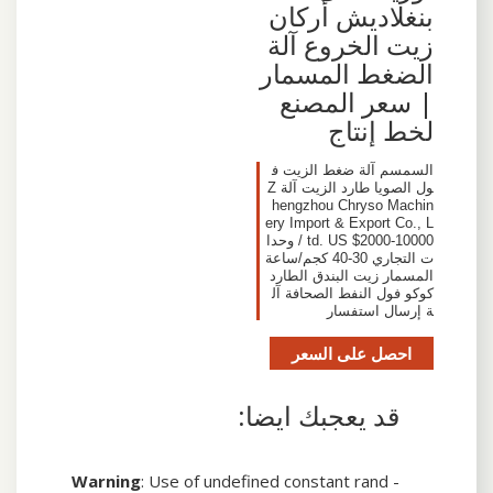
بنغلاديش أركان
زيت الخروع آلة
الضغط المسمار
| سعر المصنع
لخط إنتاج
السمسم آلة ضغط الزيت ف
ول الصويا طارد الزيت آلة Z
hengzhou Chryso Machin
ery Import & Export Co., L
td. US $2000-10000 / وحدا
ت التجاري 30-40 كجم/ساعة
المسمار زيت البندق الطارد
كوكو فول النفط الصحافة آل
ة إرسال استفسار
احصل على السعر
قد يعجبك ايضا:
Warning
: Use of undefined constant rand -