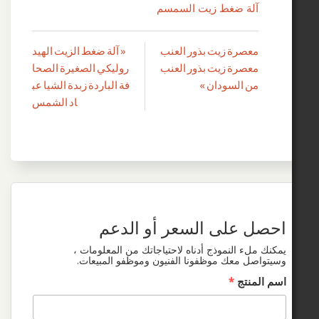
لة ضغط زيت السمسم
عصرة زيت بذور العنب
« آلة ضغط الزيت الهيد
صفّح
عصرة زيت بذور العنب
روليكي الصغيرة الصحا
لمقالات
ن السودان »
فة الباردة زبدة الشيا عب
اد الشمس
 على السعر أو الدعم
لء النموذج أدناه لاحتياجاتك من المعلومات ،
ل معك موظفونا الفنيون وموظفو المبيعات.
منتج
*