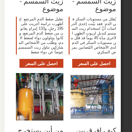
 السمسم -
زيت السمسم -
وع
موضوع
من مستويات السكر ف
تقليل ضغط الدم المرتفع: إذ
 فقد بيّنت إحدى الدر
أظهرت دراسة أجريت على
نَّ استخدام زيت الس
195 رجلٍ، و133 إمراهٍ يعانو
ديلٍ لزيوت الطهي ا
ن من ضغط الدم المرتفع، و
لأخرى مدّة 45 يوماً قد قلّل م
كانوا يتناولون دواء لضغط ال
يات السكر في الدم
دم، وطُلب من الأشخاص الم
أشخاص المُصابين بمر
شاركين تناول زيت السمسم
كري
عِوضاً عن دواء ضغط
صل على السعر
احصل على السعر
 افرق بين
من أين يستخرج