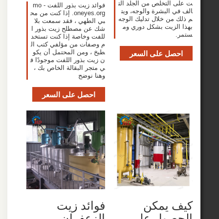
التخلص من الجلد الت
فوائد زيت بذور اللفت - mo
 البشرة والوجه، ويت
oneyes.org. إذا كنت من مح
من خلال تدليك الوجه
بي الطهي ، فقد سمعت بلا
لزيت بشكل دوري وم
شك عن مصطلح زيت بذور ا
للفت وخاصة إذا كنت تستخد
م وصفات من مؤلفي كتب ال
صل على السعر
طبخ ، ومن المحتمل أن يكو
ن زيت بذور اللفت موجودًا ف
ي متجر البقالة الخاص بك ،
وهنا نوضح
احصل على السعر
 يمكن
فوائد زيت
صول على
الزعفران