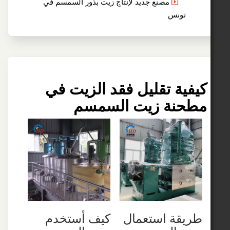
مصنع جديد لإنتاج زيت بذور السمسم في
ونس
ة تقليل فقد الزيت في
نة زيت السمسم
قة استعمال
كيف أستخدم