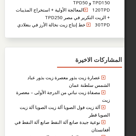
TPD15 و TPD50
120TPDالمعالجة الأولية + استخراج المذيبات
 الزيت التكرير في مصر TPD250
30T خط إنتاج زيت نخالة الأرز في بنغلادي
ركات الاخيرة
عصارة زيت بذور معصرة زيت بذور عباد
لشمس سلطنة عمان
مصفاة زيت نباتي من الدرجة الأولى – معصرة
يت
آلة زيت فول الصويا آلة زيت الصويا آلة زيت
لصويا قطر
نوعية جيدة صانع آلة النفط صانع آلة النفط في
فغانستان