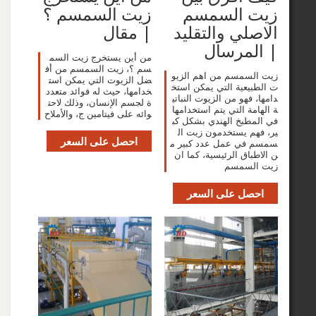
 السمسم
زيت السمسم ؟
لي والتقليد
| مقال
لمرسال
من أين يستخرج زيت السم
سم ؟، زيت السمسم من أف
سمسم من اهم الزيو
ضل الزيوت التي يمكن است
يعية التي يمكن استخ
خدامها، حيث له فوائد متعدد
فهو من الزيوت النباتي
ة لجسم الإنسان، وذلك لاحت
ة التي يتم استخدامها
وائه على فيتامين ج، والأملاح
طبخ الهندي بشكل كب
م يستخدمون زيت ال
احصل على السعر
في عمل عدد كبير م
اق الرئيسية، كما ان
لسمسم
صل على السعر