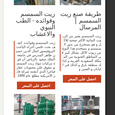
قة صنع زيت
زيت السمسم
مسم |
وفوائده - الطب
رسال
النبوي
والاعشاب
سمسم يعتبر من الزي
اتية الاكثر صحية للاك
زيت السمسم وفوائده. كش
 يستخرج من بذور ال
ف بحث علمي أجراه الباحث
 يستخدم هذا النوع
البروفيسور كمال الدين حسي
ت الاكل بشكل كبير ف
ن طاهر المدرس في جامعة
اطق الجنوبية من الم
الملك سعود بالرياض أن قو
سعودية العربية و كذل
ة مركبات مواد زيت السمس
ة بارق و كذلك في ا
م تتفوق على محتويات عقار
و الصين و
فياجرا الذي أنتجته شركة فاي
ز الأمريكية مطلع عام 1999
صل على السعر
احصل على السعر