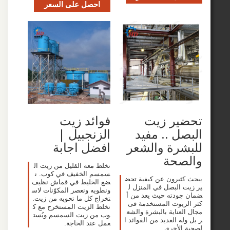
احصل على السعر
ير زيت
فوائد زيت
ل .. مفيد
الزنجبيل |
رة والشعر
افضل اجابة
صحة
نخلط معه القليل من زيت ال
سمسم الخفيف في كوب. ن
ثيرون عن كيفية تحض
ضع الخليط في قماش نظيف
 البصل في المنزل ل
ونطويه ونعصر المكوّنات لاس
ودته حيث يعد من أ
تخراج كل ما تحويه من زيت.
زيوت المستخدمة فى
نخلط الزيت المستخرج مع ك
عناية بالبشرة والشع
وب من زيت السمسم ويُست
ه العديد من الفوائد ا
عمل عند الحاجة.
الأخرى