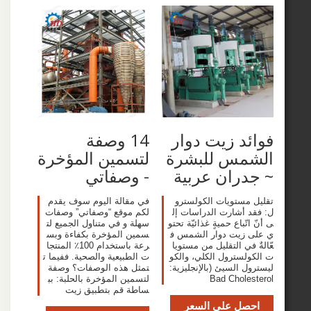
د زيت دوار
14 وصفة
مس للبشرة
لتسمين المؤخرة
ران عربية
- وصفاتي
مستويات الكولسترو
في مقالة اليوم سوف يقدم
 أشارت الدراسات إل
لكم موقع “وصفاتي” وصفات
تّباع حميةٍ غذائيّة تحتو
سهلة و في متناول الجميع لت
زيت دوار الشمس ف
سمين المؤخرة بكفاءة وبس
في التقليل من مستويا
رعة باستخدام 100٪ المنتجا
لسترول الكلي، والكو
ت الطبيعية والصحية. ففيما ت
 السيئ (بالإنجليزية:
تمثل هذه الوصفات؟ وصفة
Bad Chole
لتسمين المؤخرة بالحلبة: بب
ساطة قم بتطبيق زيت
صل على السعر