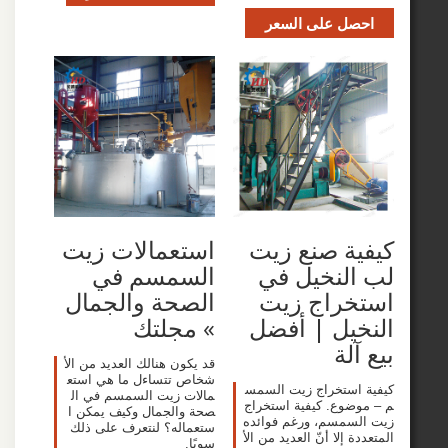
صل على السعر
ة صنع زيت
استعمالات زيت
لنخيل في
السمسم في
خراج زيت
الصحة والجمال
يل | أفضل
» مجلتك
آلة
قد يكون هنالك العديد من الأ
شخاص تتساءل ما هي استع
استخراج زيت السمس
مالات زيت السمسم في ال
ضوع. كيفية استخراج
صحة والجمال وكيف يمكن ا
سمسم، ورغم فوائده
ستعماله؟ لنتعرف على ذلك
ة إلا أنّ العديد من الأ
سويًا.