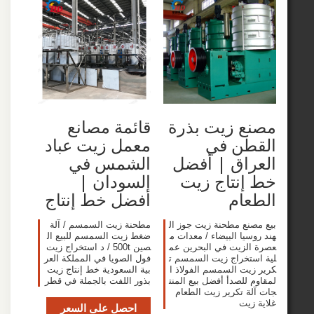
ع زيت بذرة
قائمة مصانع
طن في
معمل زيت عباد
راق | أفضل
الشمس في
إنتاج زيت
السودان |
ام
أفضل خط إنتاج
نع مطحنة زيت جوز ال
مطحنة زيت السمسم / آلة
يا البيضاء / معدات م
ضغط زيت السمسم للبيع ال
لزيت في البحرين عم
صين 500t / د استخراج زيت
تخراج زيت السمسم ت
فول الصويا في المملكة العر
يت السمسم الفولاذ ا
بية السعودية خط إنتاج زيت
للصدأ أفضل بيع المنت
بذور اللفت بالجملة في قطر
ة تكرير زيت الطعام
زيت
احصل على السعر