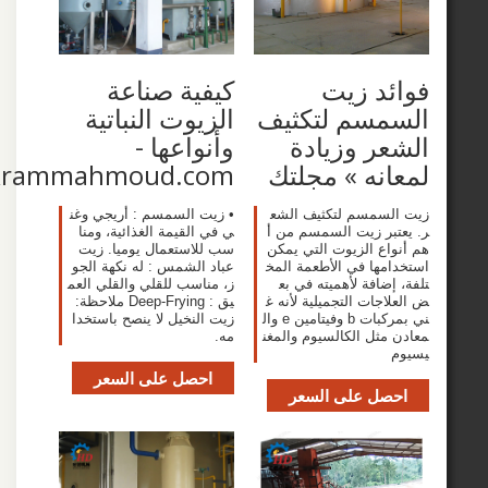
د زيت
كيفية صناعة
مسم لتكثيف
الزيوت النباتية
ر وزيادة
وأنواعها -
نه » مجلتك
www.akrammahmoud.com
سمسم لتكثيف الشع
• زيت السمسم : أريجي وغن
بر زيت السمسم من أ
ي في القيمة الغذائية، ومنا
اع الزيوت التي يمكن
سب للاستعمال يوميا. زيت
مها في الأطعمة المخ
عباد الشمس : له نكهة الجو
ضافة لأهميته في بع
ز، مناسب للقلي والقلي العم
جات التجميلية لأنه غ
يق : Deep-Frying ملاحظة:
ني بمركبات b وفيتامين e وال
زيت النخيل لا ينصح باستخدا
مثل الكالسيوم والمغن
مه.
احصل على السعر
صل على السعر