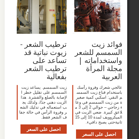
ترطيب الشعر -
د زيت
زيوت نباتية قد
مسم للشعر
تساعد على
خداماته |
ترطيب الشعر
 المرأة
بفعالية
بية
زيت السمسم. يساعد زيت
 شعرك وفروة رأسك
السمسم على تقليل خطر ا
ام قناع زيت السمس
لإصابة بالصلع والقشرة. هذا
ي: اسكبي كمية صغير
الزيت دهني جدًا، ولذلك يج
زيت السمسم في وعا
ب استعماله في تدليك الشع
ء زجاجي – حوالي 2 إلى 3 م
ر وفروة الرأس في حالة جفا
بيرة. ضعي الزيت في
ف الشعر فقط.
الميكروويف لمدة 10 إلى 15
تى يصبح دافيء.
احصل على السعر
صل على السعر