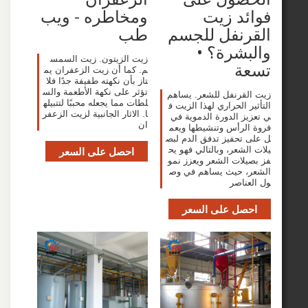
د زيت
ومخاطره - ويب
رنفل للجسم
طب
شرة؟ •
زيت الزيتون. زيت السمس
ة
م. كما أن زيت الزعفران يم
تاز بأن نكهته طفيفة جدًا فلا
تؤثر على نكهة الأطعمة والس
قرنفل للشعر. يساهم
لطات مما يجعله محببًا لتتبيله
 الحراري لهذا الزيت ف
ا. الاثار الجانبية لزيت الزعفر
ز الدورة الدموية في
ان
لرأس وتنشيطها ويعم
تحفيز تدفق الدم لبص
شعر، وبالتالي فهو يح
احصل على السعر
لات الشعر ويعزز نمو
 حيث يساهم في وص
ناصر
صل على السعر