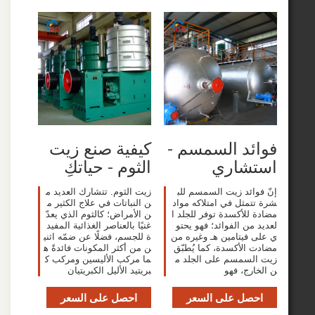
د السمسم -
كيفية صنع زيت
شاري
الثوم - حياتكِ
ائد زيت السمسم للب
زيت الثوم. تتشارك العديد م
مثل في امتلاكه مواد
ن النباتات في علاج الكثير م
للأكسدة توفر للجلد ا
ن الأمراض؛ كالثوم الذي يعدّ
ن الفوائد؛ فهو يحتو
غنيًا بالعناصر الغذائية المفيد
فيتامين هـ وغيره من
ة للجسم، فضلًا عن ضمّه اثني
الأكسدة، كما يُطبّق
ن من أكثر المكونات فائدةً ه
سمسم على الجلد م
ما مركب الأليسين ومركب ك
رج، فهو
بريتيد الأليل الكبريتيان
صل على السعر
احصل على السعر