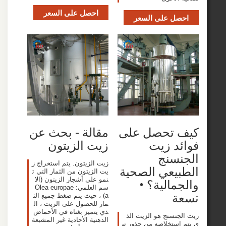
احصل على السعر
صل على السعر
 تحصل على
مقالة - بحث عن
د زيت
زيت الزيتون
نسنج
زيت الزيتون. يتم استخراج ز
يعي الصحية
يت الزيتون من الثمار التي ت
نمو على أشجار الزيتون (الا
مالية؟ •
سم العلمي: Olea europae
ة
a) ، حيث يتم ضغط جميع الث
مار للحصول على الزيت ، ال
ذي يتميز بغناه في الأحماض
جنسنج هو الزيت الذ
الدهنية الأحادية غير المشبعة
استخلاصه من جذور نب