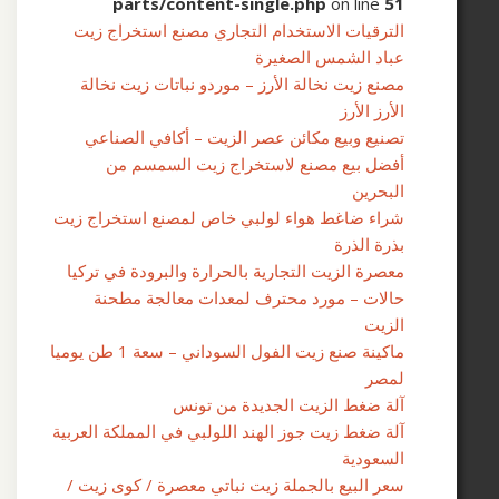
parts/content-single.php
on line
5
لترقيات الاستخدام التجاري مصنع استخراج زيت
باد الشمس الصغيرة
صنع زيت نخالة الأرز – موردو نباتات زيت نخالة
لأرز الأرز
صنيع وبيع مكائن ​​عصر الزيت – أكافي الصناعي
فضل بيع مصنع لاستخراج زيت السمسم من
لبحرين
راء ضاغط هواء لولبي خاص لمصنع استخراج زيت
ذرة الذرة
عصرة الزيت التجارية بالحرارة والبرودة في تركيا
الات – مورد محترف لمعدات معالجة مطحنة
لزيت
ماكينة صنع زيت الفول السوداني – سعة 1 طن يوميا
مصر
لة ضغط الزيت الجديدة من تونس
لة ضغط زيت جوز الهند اللولبي في المملكة العربية
لسعودية
عر البيع بالجملة زيت نباتي معصرة / كوى زيت /