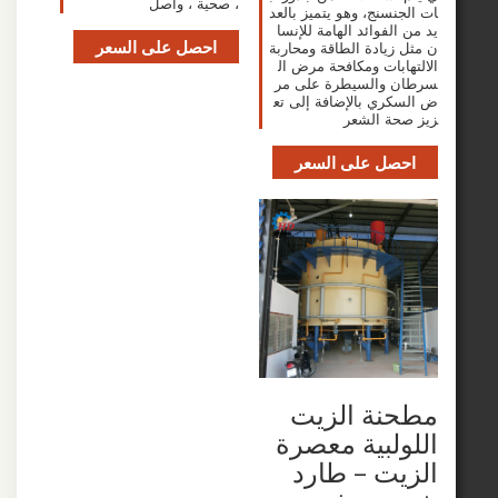
، صحية ، وأصل
سنج، وهو يتميز بالعد
لفوائد الهامة للإنسا
احصل على السعر
زيادة الطاقة ومحاربة
ابات ومكافحة مرض ال
 والسيطرة على مر
ري بالإضافة إلى تع
ة الشعر
صل على السعر
نة الزيت
لبية معصرة
ت – طارد