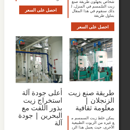
يجهلون طريقة صنع
سّمسم في المنزل، ل
احصل على السعر
قوم في هذا المقال
 طريقة
صل على السعر
قة صنع زيت
أعلى جودة آلة
جلان |
استخراج زيت
مة ثقافية
بذور اللفت مع
البحرين | جودة
خلط زيت السمسم م
آلة
 من الزيوت الطبيعية
، حيث يعمل هذا الزي