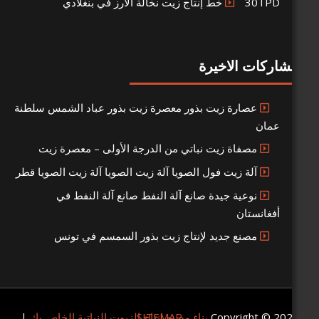
رز في بنغلادي
 الاخيرة
صارة زيت بذور معصرة زيت بذور عباد الشمس سلطنة
صفاة زيت نباتي من الدرجة الأولى – معصرة زيت
لة زيت فول الصويا آلة زيت الصويا آلة زيت الصويا قطر
وعية جيدة صانع آلة النفط صانع آلة النفط في
ستان
صنع جديد لإنتاج زيت بذور السمسم في تونس
Copyrigh
SITEMAP
بناء مصنع إنتاج الزيوت النباتية الخاص بك
|