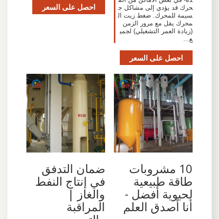
احصل على السعر
حرك قد يؤدي إلى مشاكل ج
سيمة للمحرك. ضغط زيت ال
محرك يقل مع مرور الزمن
(زيادة العمر التشغيلي) لجمي
ع...
احصل على السعر
ضمان التدفق
10 مشروبات
في إنتاج النفط
طاقة طبيعية
والغاز |
لحيوية أفضل -
المراقبة
أنا أصدق العلم