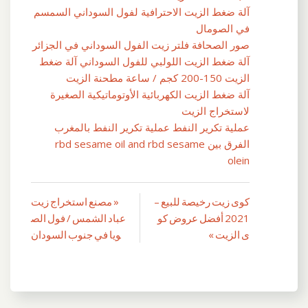
آلة ضغط الزيت الاحترافية لفول السوداني السمسم
في الصومال
صور الصحافة فلتر زيت الفول السوداني في الجزائر
آلة ضغط الزيت اللولبي للفول السوداني آلة ضغط
الزيت 150-200 كجم / ساعة مطحنة الزيت
آلة ضغط الزيت الكهربائية الأوتوماتيكية الصغيرة
لاستخراج الزيت
عملية تكرير النفط عملية تكرير النفط بالمغرب
الفرق بين rbd sesame oil and rbd sesame
olein
كوى زيت رخيصة للبيع –
« مصنع استخراج زيت
تصفّح
2021 أفضل عروض كو
عباد الشمس / فول الص
المقالات
ى الزيت »
ويا في جنوب السودان