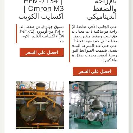
بالإزاحة
HEM-7134 |
والضغط
Omron M3 |
الديناميكي
اكسايت الكويت
على الجانب الآخر، ضاغط الإ
تسوق جهاز قياس ضغط الد
زاحة هو ماكينة ذات معدل تد
م إم٣ من أومرون (hem-71
فق ثابت وضغط متغير. يوفر
34) / اكسايت الغانم الكوي
ضاغط الإزاحة نسبة ضغط أ
ت.
على حتى عند السرعة المنخ
فضة. صُممت الضواغط التو
احصل على السعر
ربينية لتوفير معدلات تدفق ه
واء كبيرة.
احصل على السعر