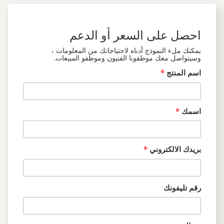
احصل على السعر أو الدعم
يمكنك ملء النموذج أدناه لاحتياجاتك من المعلومات ،
وسيتواصل معك موظفونا الفنيون وموظفو المبيعات.
اسم المنتج
*
اسمك
*
بريدك الالكتروني
*
رقم تليفونك