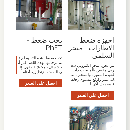
تحت ضغط -
اجهزة ضغط
PhET
الاطارات - متجر
السلمي
تحت ضغط. هذه التقنية لم ت
تم ترجمتها لهذه اللغة. غير أن
من نحن. متجر الكتروني سع
ه لا يزال بإمكانك الدخول إل
ودي مختص بالمنتجات ذات ا
ى النسخة الإنجليزية أدناه.
لجودة المميزة والمختارة بعن
اية تميز وارفع مستوى رفاهي
احصل على السعر
ة سيارتك الان !
احصل على السعر