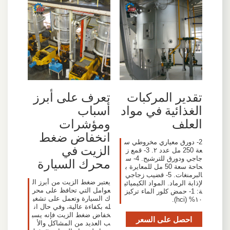
تقدير المركبات
تعرف على أبرز
الغذائية في مواد
أسباب
العلف
ومؤشرات
انخفاض ضغط
2- دورق معياري مخروطي س
الزيت في
عة 250 مل عدد ۲. 3- قمع ز
جاجي ودورق للترشيح. 4- س
محرك السيارة
حاحة سعة 50 مل للمعايرة ب
البرمنغات. 5- قضيب زجاجي
يعتبر ضغط الزيت من أبرز ال
لإذابة الرماد. المواد الكيميائي
عوامل التي تحافظ على محر
ة: 1- حمض كلور الماء تركيز
ك السيارة وتعمل على تشغي
۱۰% (hci).
له بكفاءة عالية، وفي حال ان
خفاض ضغط الزيت فإنه يسب
احصل على السعر
ب العديد من المشاكل والأ