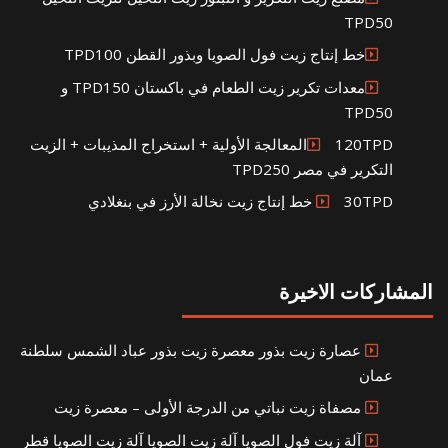
TPD50
خط إنتاج زيت فول الصويا وبذور القطن TPD100
معدات تكرير زيت الطعام في باكستان TPD150 و
TPD50
120TPDالمعالجة الأولية + استخراج المذيبات + الزيت
التكرير في مصر TPD250
30TPD خط إنتاج زيت نخالة الأرز في بنغلادي
المشاركات الاخيرة
عصارة زيت بذور معصرة زيت بذور عباد الشمس سلطنة
عمان
مصفاة زيت نباتي من الدرجة الأولى – معصرة زيت
آلة زيت فول الصويا آلة زيت الصويا آلة زيت الصويا قطر