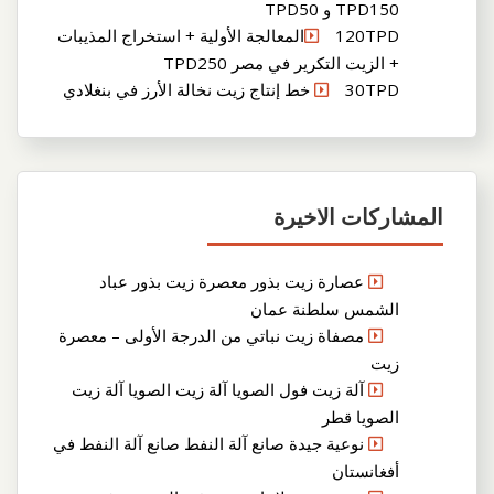
TPD150 و TPD50
120TPDالمعالجة الأولية + استخراج المذيبات
+ الزيت التكرير في مصر TPD250
30TPD خط إنتاج زيت نخالة الأرز في بنغلادي
المشاركات الاخيرة
عصارة زيت بذور معصرة زيت بذور عباد
الشمس سلطنة عمان
مصفاة زيت نباتي من الدرجة الأولى – معصرة
زيت
آلة زيت فول الصويا آلة زيت الصويا آلة زيت
الصويا قطر
نوعية جيدة صانع آلة النفط صانع آلة النفط في
أفغانستان