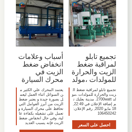
تجميع تابلو
أسباب وعلامات
لمراقبة ضغط
انخفاض ضغط
الزيت والحرارة
الزيت في
للمولدات ،مولد
محرك السيارة
تجميع تابلو لمراقبة ضغط ال
يعتمد المحرك علي الكثير م
زيت والحرارة للمولدات ،مو
ن السوائل اثناء العمل ليعم
لد 2700watt. مدينة بعلبك ت
ل بصورة جيدة و يعتبر ضغط
م إضافة الإعلان في 22:49,
الزيت من أبرز العوامل التي
18 مايو 2020, رقم الإعلان:
تحافظ على محرك السيارة و
106450242
تعمل على تشغيله بكفاءة عا
لية، وفي حال انخفاض ضغط
الزيت فإنه يسبب العديد
احصل على السعر