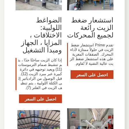
استشعار ضغط
الضواغط
الزيت رائعة
اللولبية:
لجميع المحركات
الاختلافات ،
المزايا ، الجهاز
تقدم Prime استشعار ضغط
ومبدأ التشغيل
الزيت في حلولاً ممتازة لأداء
المحرك. الصفقات المغرية
على هذه استشعار ضغط الز
إذا كان الزيت ساخنًا جدًا ، يت
يت عالية التقنية لا تُقاوم.
م تنشيط صمام الترموستات
(11) ويعيد توجيهه في دائرة
احصل على السعر
كبيرة عبر مبرد الزيت (12).
قبل الوصول من الرادياتير إل
ى الكتلة اللولبية ، يتم تنظي
ف الزيت في الفلتر (7).
احصل على السعر