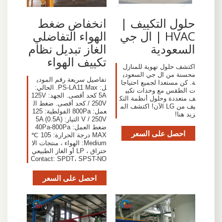
حلول التكييف |
انخفاض ضغط
HVAC | ال جي
الهواء التفاضلي
السعودية
الغاز تبديل نظام
تكييف الهواء
اكتشف حلول تهوية للمنازل
محسنة من ال جي السعودي
تفاصيل سريعة رقم المودي
ة. كن مستعدا لجميع احتياجا
ل: PS-LA11 Max. الحالي:
ت الطقس مع وحدات تكيي
5A كحد أقصى. الجهد: 125V
ف متعددة وحلول أنظمة التك
/ 250V كحد أقصى. ضغط ال
يف من LG الآن! اكتشف الم
عمل: 800Pa الفولطية: 125
زيد هنا!
V / 250V التيار: 5A (0.5A)
ضغط العمل: 40Pa-800Pa
احصل على السعر
MAX درجة الحرارة: 105 ℃
Medium: الهواء ، منتجات الا
حتراق ، LP أو الغاز الطبيعي
Contact: SPDT، SPST-NO
احصل على السعر