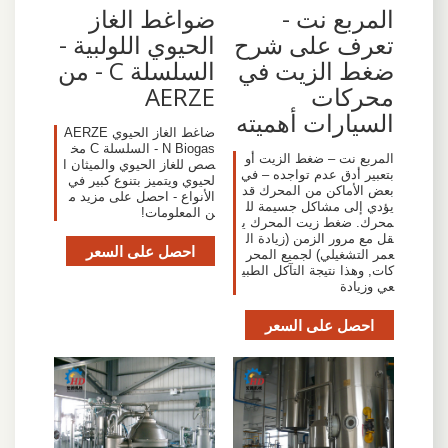
المربع نت -
ضواغط الغاز
تعرف على شرح
الحيوي اللولبية -
ضغط الزيت في
السلسلة C - من
محركات
AERZE
السيارات أهميته
ضاغط الغاز الحيوي AERZE
N Biogas - السلسلة C مخ
المربع نت – ضغط الزيت أو
صص للغاز الحيوي والميثان ا
بتعبير أدق عدم تواجده – في
لحيوي ويتميز بتنوع كبير في
بعض الأماكن من المحرك قد
الأنواع - احصل على مزيد م
يؤدي إلى مشاكل جسيمة لل
ن المعلومات!
محرك. ضغط زيت المحرك ي
قل مع مرور الزمن (زيادة ال
احصل على السعر
عمر التشغيلي) لجميع المحر
كات, وهذا نتيجة التآكل الطبي
عي وزيادة
احصل على السعر