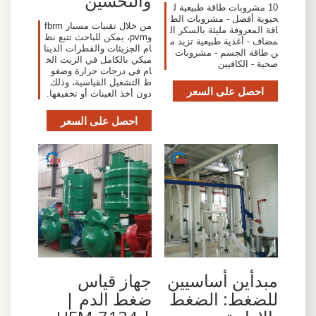
والتحسين
10 مشروبات طاقة طبيعية ل
حيوية أفضل - مشروبات الط
من خلال تقنيات مسبار fbrm
اقة المعروفة مليئة بالسكر ال
وpvm، يمكن للباحث تتبع نظ
مضاف - أغذية طبيعية تزيد م
ام الجزيئات والقطرات الدينا
ن طاقة الجسم - مشروبات
ميكي بالكامل في الزيت الخ
صحية - الكافيين
ام في درجات حرارة وضغو
ط التشغيل القياسية، وذلك
احصل على السعر
دون أخذ العينات أو تخفيفها.
احصل على السعر
مبدأين أساسيين
جهاز قياس
للضغط: الضغط
ضغط الدم |