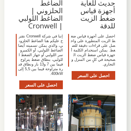
حديث للغاية
الضاغط
أجهزة قياس
الحلزوني |
ضغط الزيت
الضاغط اللولبي
للدقة
| Cronwell
احصل على أجهزة قياس ضغ
إننا في شركة Cronwell نقتر
ط الزيت المتطورة على واح
ح عليكم هنا الضاغط الحلزون
صل على قراءات دقيقة للض
ي، والذي يمكن تسميته أيضا
غط. يمكن استخدام الكلمة أ
الضاغط اللولبي، أو الكمبرو
جهزة قياس ضغط الزيت ال
سر اللولبي أو جهاز الضغط ا
صحيحة في كلٍ من المنزل و
للولبي، بنطاق ضغط يتراوح
التجاري.
فيما بين 7 و13 بار ونطاق قد
رة متراوحة فيما بين 5,5 إلى
400kW.
احصل على السعر
احصل على السعر