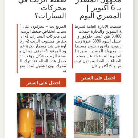
بـ 6 أكتوبر |
محركات
المصري اليوم
السيارات؟
ضبطت الادارة العامة لشرط
المربع نت – تتعرفون على أ
ة التموين والتجارة حملات
سباب انخفاض ضغط الزيت
3,400 طن عسل جلوكوز و
في محركات السيارات 1- ان
عسل أسود 5880 عبوة زيت
خفاض منسوب الزيت 2- رخ
زيتون، ماء ورد بدون مستندا
اوة في شد مسمار بكرة عم
ت مجهولة المصدر ، بحوزة ا
ود المرفق 3- توقف دوران م
لمديرة المسئولة عن مصنع
ضخة الزيت بشكل مؤقت : ت
للصناعات الغذائية بدون ترخي
حصل هذه الحالة عند ترك ال
ص بـ 6 أكتوبر ثان
محرك بون تشغيل لمدة معي
نة
احصل على السعر
احصل على السعر