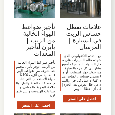
علامات تعطل
تأجير ضواغط
حساس الزيت
الهواء الخالية
في السيارة |
من الزيت |
المرسال
بايرن لتأجير
المعدات
مع التقدم التكنولوجي الذي
شهده عالم السيارات على م
تأجير ضواغط الهواء الخالية
دار السنوات الماضية ، أصبح
من الزيت. توفر بايرن مجمو
يشار إلى كل جزء بالسيارة
عة متنوعة من ضواغط الهوا
من خلال جهاز استشعار أو م
ء الخالية من الزيت 100%
ا يسمى حساس ، لقياس مد
سهلة الاستخدام، التي تناس
ى كفاءه عمل كل جزء والتنبي
ب قطاعات النفط والغاز، وال
ه في حال تعرض هذا الجزء إ
ملاحة البحرية والموانئ، وال
لى أي أعطال ، ومن
صناعات الهندسية والبتروكيم
اوية
احصل على السعر
احصل على السعر