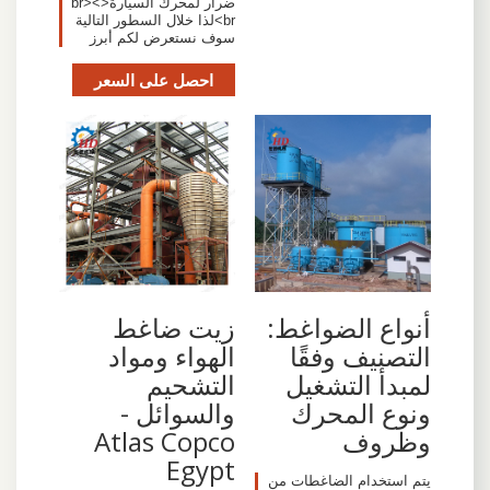
ضرار لمحرك السيارة<br><
br>لذا خلال السطور التالية
سوف نستعرض لكم أبرز
احصل على السعر
أنواع الضواغط:
زيت ضاغط
التصنيف وفقًا
الهواء ومواد
لمبدأ التشغيل
التشحيم
ونوع المحرك
والسوائل -
وظروف
Atlas Copco
Egypt
يتم استخدام الضاغطات من