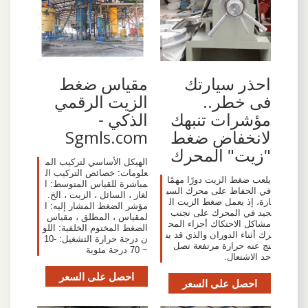
احذر سيارتك
مقياس ضغط
فى خطر..
الزيت الرقمي
مؤشرات تنبهك
الذكي -
لانخفاض ضغط
Sgmls.com
"زيت" المحرك
الهيكل الأساسي لتركيب الم
علومات: خصائص التركيب ال
يلعب ضغط الزيت دورًا مهمًا
مباشرة للقياس المتوسط: ا
في الحفاظ على محرك السي
لغاز ، السائل ، الزيت ، الخ.
ارة، إذ يعمل ضغط الزيت ال
مؤشر الضغط المشار إليه: ا
جيد في المحرك على تجنب
لمقياس ، المطلق ، مقياس
مشاكل الاحتكاك أجزاء المح
الضغط المختوم الخلفية: اللو
رك أثناء الدوران والذي قد ين
ن درجة حرارة التشغيل: -10
تج عنه حرارة مرتفعة تصل
~ 70 درجة مئوية
حد الاشتعال.
احصل على السعر
احصل على السعر