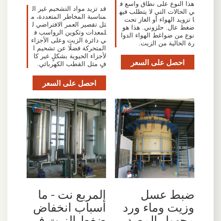
هذا النوع على نطاق واسع ف
قد تزيد مواد التشحيم غير ال
ي الحالات التي لا يتطلب فيه
مناسبة المخاطر المتعددة، م
ا تزويد الهواء أو الغاز تحت
ثل تقصير العمر الافتراضي ل
ضغط عال. حلزوني. هذا هو
لمعدات وتكوين الرواسب ف
نوع من ضواغط الهواء الدوا
ي دائرة الزيت وعلى الأجزاء
رة الخالية من الزيت.
المتحركة فضلًا عن تشحيم ا
لأجزاء الحيوية بشكلٍ غير كا
احصل على السعر
فٍ مثل القطب الكهربائي.
احصل على السعر
ضبط عسل
المربع نت - ما
وزيت وماء ورد
أسباب انخفاض
مجهول المصدر
ضغط الزيت في