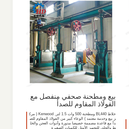
بيع ومطحنة صحفي منفصل مع
الفولاذ المقاوم للصدأ
خلاط BL440 ومطحنة 500 وات 1.5 لتر, Kenwood (‏ مرك
ز بيع وخدمة معتمد ‏) الوعاء كبير من الفولاذ المقاوم للص
دأ مع قاعدة مصممة خصيصا مدورة وأدوات العجن والخل
ط والجلد، للتجهيز الأمثل للكميات الصغيرة