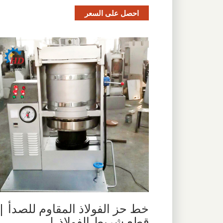
احصل على السعر
خط حز الفولاذ المقاوم للصدأ |
قطع شريط الفولاذ |