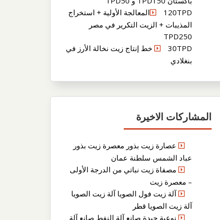
باكستان TPD150 و TPD50
120TPDالمعالجة الأولية + استخراج
المذيبات + الزيت التكرير في مصر
TPD250
30TPD خط إنتاج زيت نخالة الأرز في
بنغلادي
المشاركات الاخيرة
عصارة زيت بذور معصرة زيت بذور
عباد الشمس سلطنة عمان
مصفاة زيت نباتي من الدرجة الأولى
– معصرة زيت
آلة زيت فول الصويا آلة زيت الصويا
آلة زيت الصويا قطر
نوعية جيدة صانع آلة النفط صانع آلة