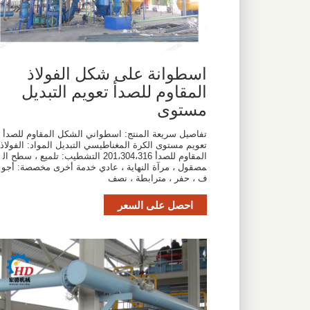
اسطوانة على شكل الفولاذ
المقاوم للصدأ تعويم التبديل
مستوى
تفاصيل سريعة المنتج: اسطواني الشكل المقاوم للصدأ
تعويم مستوى الكرة المغناطيسي التبديل المواد: الفولاذ
المقاوم للصدأ 201،304،316 التشطيب: تلميع ، سطح ال
مصقول ، مرآة النهاية ، عادي خدمة أخرى مخصصة: أجو
ف ، حفر ، مترابطة ، نصف
احصل على السعر