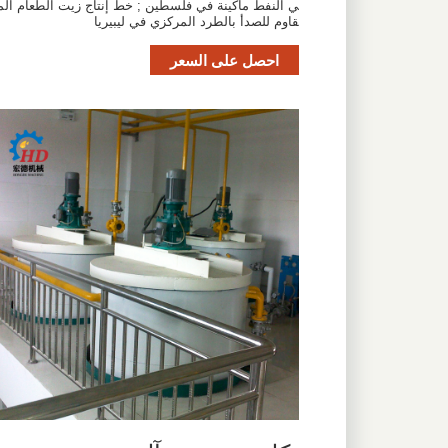
ي النفط ماكينة في فلسطين ; خط إنتاج زيت الطعام الم
قاوم للصدأ بالطرد المركزي في ليبيريا
احصل على السعر