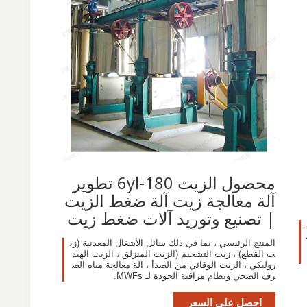
محصول الزيت 6yl-180 تطوير
آلة معالجة زيت آلة ضغط الزيت
| تصنيع وتوريد آلات ضغط زيت
المنتج الرئيسي ، بما في ذلك سائل الأشغال المعدنية (زي
ت القطع) ، زيت التشحيم (الزيت المنزلق ، الزيت الهيد
روليكي ، الزيت الوقائي من الصدأ ، آلة معالجة مياه الص
رف الصحي ونظام مراقبة الجودة لـ MWFs.
احصل على السعر