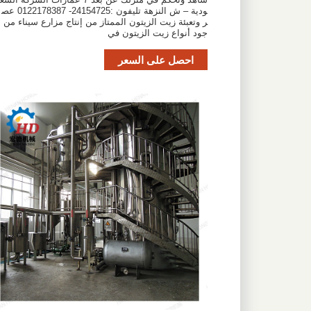
ودية – ش النزهة تليفون :24154725- 0122178387 عص
ر وتعبئة زيت الزيتون الممتاز من إنتاج مزارع سيناء من أ
جود أنواع زيت الزيتون في
احصل على السعر