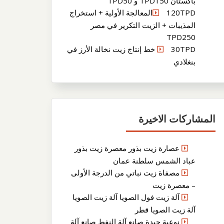
باكستان TPD150 و TPD50
120TPDالمعالجة الأولية + استخراج
المذيبات + الزيت التكرير في مصر
TPD250
30TPD خط إنتاج زيت نخالة الأرز في
بنغلادي
المشاركات الاخيرة
عصارة زيت بذور معصرة زيت بذور
عباد الشمس سلطنة عمان
مصفاة زيت نباتي من الدرجة الأولى
– معصرة زيت
آلة زيت فول الصويا آلة زيت الصويا
آلة زيت الصويا قطر
نوعية جيدة صانع آلة النفط صانع آلة