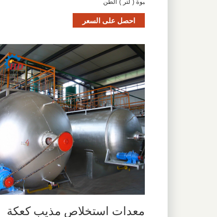
بوة ( لتر ) الطن
احصل على السعر
معدات استخلاص مذيب كعكة