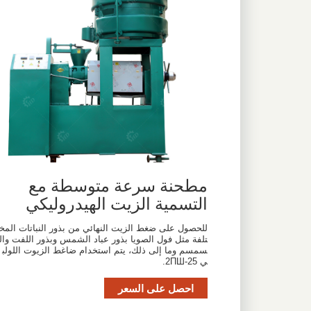
مطحنة سرعة متوسطة مع
التسمية الزيت الهيدروليكي
للحصول على ضغط الزيت النهائي من بذور النباتات المخ
تلفة مثل فول الصويا بذور عباد الشمس وبذور اللفت وال
سمسم وما إلى ذلك، يتم استخدام ضاغط الزيوت اللولب
ي 2ПШ-25.
احصل على السعر