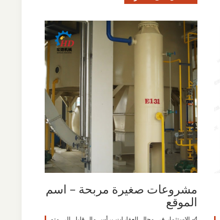
مشروعات صغيرة مربحة – اسم
الموقع
4- الاستثمار في مجال العقارات برأس مال قليل الي متو