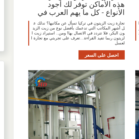
هذه الأماكن توفر لك أجود
الأنواع - كل ما يهم العرب في
تجارة زيت الزيتون في تركيا تسأل عن مكاتبها؟ ندلك ع
ل أشهر المكاتب التي تدعمك بأفضل نوع من زيت الزيت
ون البكر، فلا تتردد في الاتصال بها! ومن.. استيراد زيت ا
لزيتون ربما تفيد القراءة…تعرف على تجربتي مع تجارة ا
لعسل
احصل على السعر