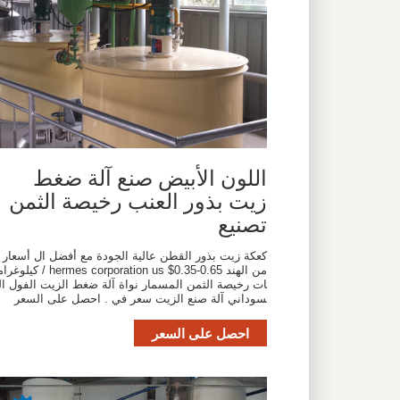
اللون الأبيض صنع آلة ضغط
زيت بذور العنب رخيصة الثمن |
تصنيع
كعكة زيت بذور القطن عالية الجودة مع أفضل ال أسعار
من الهند hermes corporation us $0.35-0.65 / كيلوغر
ات رخيصة الثمن المسمار نواة آلة ضغط الزيت الفول ال
سوداني آلة صنع الزيت سعر في . احصل على السعر
احصل على السعر