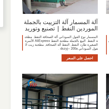
آلة المسمار آلة التزييت بالجملة
الموردين النفط | تصنيع وتوريد
المسمار نوع الفول السوداني آلة الصحافة النفط. مطحن
ة النفط. البيع بالجملة مطحنة النفط AliExpress الأسرة
الصغيرة طارد النفط, النفط آلة الصحافة, مطحنة زيت ال
فول السوداني dszyj-- 200a .
احصل على السعر