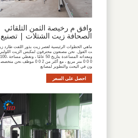
وافق م رخيصة الثمن التلقائي
الصحافة زيت الشتلات | تصنيع
ماهي الخطوات الرئيسية لعصر زيت بذور اللفت طارد زي
ت الفول. نحن مصنعون محترفون لمكبس الزيت اللولبي
ومعداته المساعدة بتاريخ 50 عامًا ، ونغطي مساحة 100،
0 0 0 متر مربع ، مع أكثر من 2 0 0 موظف.نحن متخصص
ون في البحث والتطوير لمصانع
احصل على السعر