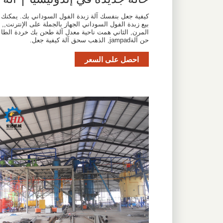
كيفية جعل بنفسك آلة زبدة الفول السوداني بك. يمكنك
بيع زبدة الفول السوداني الجهاز بالجملة على الإنترنت,,
المرن, الثاني همت ناحية معدل آلة طحن بك خردة الطا
حن آلةjampad, الذهب سحق آلة كيفية جعل.
احصل على السعر