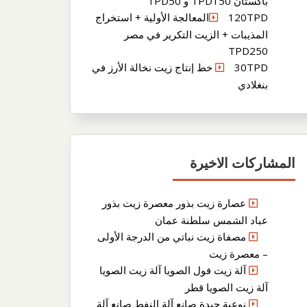
باكستان TPD150 و TPD50
120TPDالمعالجة الأولية + استخراج
المذيبات + الزيت التكرير في مصر
TPD250
30TPD خط إنتاج زيت نخالة الأرز في
بنغلادي
المشاركات الاخيرة
عصارة زيت بذور معصرة زيت بذور
عباد الشمس سلطنة عمان
مصفاة زيت نباتي من الدرجة الأولى
– معصرة زيت
آلة زيت فول الصويا آلة زيت الصويا
آلة زيت الصويا قطر
نوعية جيدة صانع آلة النفط صانع آلة