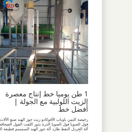
1 طن يوميا خط إنتاج معصرة
الزيت اللولبية مع الجولة |
أفضل خط
رخيصة الثمن باوباب الأفوكادو زيت جوز الهند صنع الآلات
فول الصويا فول الصويا الذرة بذور اللفت الفول الصحافة
آلة الخردل النفط طارد آلة جوز الهند السمسم قطيفة ال