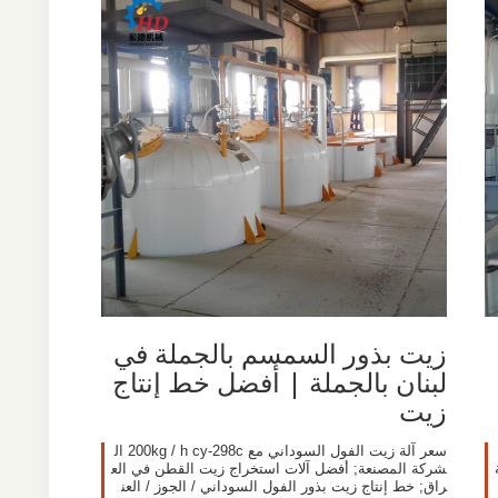
زيت بذور السمسم بالجملة في
لبنان بالجملة | أفضل خط إنتاج
زيت
سعر آلة زيت الفول السوداني مع 200kg / h cy-298c ال
شركة المصنعة; أفضل آلات استخراج زيت القطن في الع
راق; خط إنتاج زيت بذور الفول السوداني / الجوز / العن