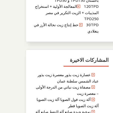
باكستان TPD150 و TPD50
120TPDالمعالجة الأولية + استخراج
المذيبات + الزيت التكرير في مصر
TPD250
30TPD خط إنتاج زيت نخالة الأرز في
بنغلادي
المشاركات الاخيرة
عصارة زيت بذور معصرة زيت بذور
عباد الشمس سلطنة عمان
مصفاة زيت نباتي من الدرجة الأولى
– معصرة زيت
آلة زيت فول الصويا آلة زيت الصويا
آلة زيت الصويا قطر
نوعية جيدة صانع آلة النفط صانع آلة