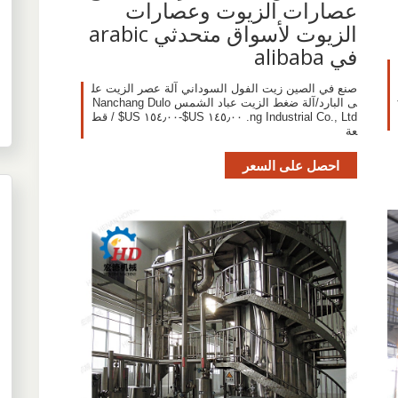
عصارات الزيوت وعصارات
الزيوت لأسواق متحدثي arabic
في alibaba
صنع في الصين زيت الفول السوداني آلة عصر الزيت عل
ى البارد/آلة ضغط الزيت عباد الشمس Nanchang Dulo
ng Industrial Co., Ltd. ١٤٥٫٠٠ US$-١٥٤٫٠٠ US$ / قط
عة
احصل على السعر