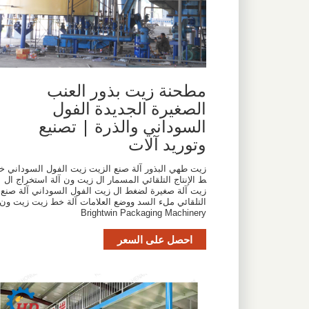
مطحنة زيت بذور العنب
الصغيرة الجديدة الفول
السوداني والذرة | تصنيع
وتوريد آلات
زيت طهي البذور آلة صنع الزيت زيت الفول السوداني خ
ط الإنتاج التلقائي المسمار ال زيت ون آلة استخراج ال
زيت آلة صغيرة لضغط ال زيت الفول السوداني آلة صنع
التلقائي ملء السد ووضع العلامات آلة خط زيت زيت ون
Brightwin Packaging Machinery
احصل على السعر