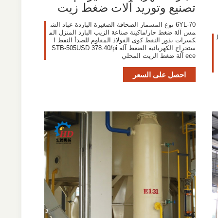
تصنيع وتوريد آلات ضغط زيت
6YL-70 نوع المسمار الصحافة الصغيرة الباردة عباد الش
مس آلة ضغط حار/ماكينة صناعة الزيب البارد المنزل الم
كسرات بذور النفط كوى الفولاذ المقاوم للصدأ النفط ا
ستخراج الكهربائية الضغط آلة STB-505USD 378.40/pi
ece آلة ضغط الزيت المحلي
احصل على السعر