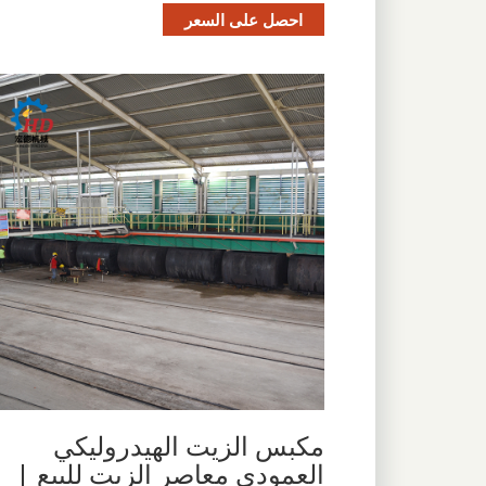
احصل على السعر
مكبس الزيت الهيدروليكي
العمودي معاصر الزيت للبيع |