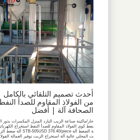
أحدث تصميم التلقائي بالكامل
من الفولاذ المقاوم للصدأ النفط
الصحافة آلة | أفضل
حار/ماكينة صناعة الزيب البارد المنزل المكسرات بذور ال
نفط كوى الفولاذ المقاوم للصدأ النفط استخراج الكهربائي
ة الضغط آلة STB-505USD 378.40/piece آلة ضغط ال
ت المحلي عالية آلة استخراج الزيت توفير العمالة الفولا